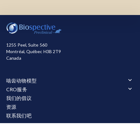
我们使用必要的cookie来确保网站正常运行。我们还使
用其他cookie来衡量您使用网站的情况或用于营销目
的，从而帮助我们进行改进。您可以选择全部接受或全
部拒绝。关于我们使用的cookie的详细信息，请参阅我
1255 Peel, Suite 560
们的
隐私声明
。
Montréal, Québec H3B 2T9
Canada
全部接受
全部拒绝
啮齿动物模型
啮齿动物模型概述
CRO服务
肌萎缩侧索硬化症（ALS）
CRO服务概述
我们的倡议
肌萎缩侧索硬化症（ALS）概述
阿尔茨海默氏症和 Tauopathies
动物服务
资源
TDP-43转基因模型
阿尔茨海默氏症和 Tauopathies概述
多发性硬化症（MS）
动物服务概述
行为测试
淀粉样β与tau蛋白共病理模型
联系我们吧
给药
多发性硬化症（MS）概述
tau病变模型
行为测试概述
电生理学
淀粉样蛋白β转基因模型
立体定向手术
Cuprizone 型号
运动和感觉功能
tau病变模型概述
帕金森氏症
电生理学概述
液体和细胞生物标记物
体液和组织采集
EAE模型
睡眠与认知
Tau 病的 AAV-Tau 小鼠模型
CMAP 和 MUNE（运动）
帕金森氏症概述
液体和细胞生物标记物概述
组织学和组织分析
Tau纤维扩散模型
CNAP（感官）
α-Synuclein Preformed Fibril (PFF) 模型
神经丝轻链（NF-L）检测
组织学和组织分析概述