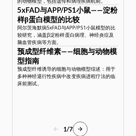
的动物模型，包括遗传和病理疾病机制。
症
要
5xFAD与APP/PS1小鼠——淀粉
什
样β蛋白模型的比较
脑
阿尔茨海默病5xFAD与APP/PS1小鼠模型的比
较研究，涵盖β淀粉样蛋白病理、神经炎症及
多
脑血管疾病等方面。
盖
阳
预成型纤维素——细胞与动物模
P
型指南
物
预成型纤维诱导的细胞与动物模型综述：用于
多种神经退行性疾病中改变疾病进程疗法的临
P
床前测试。
扩
概
1
/
7