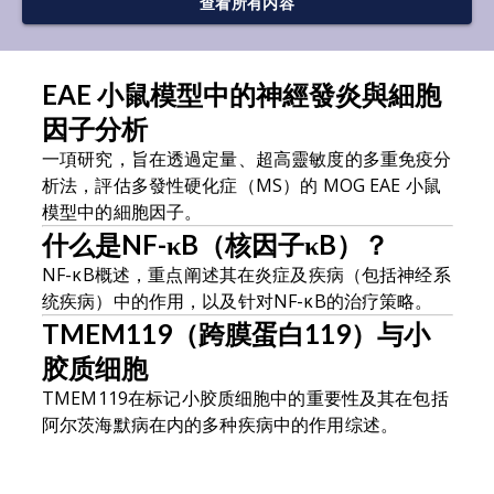
查看所有内容
EAE 小鼠模型中的神經發炎與細胞
什
因子分析
凋
亡
一項研究，旨在透過定量、超高靈敏度的多重免疫分
T
析法，評估多發性硬化症（MS）的 MOG EAE 小鼠
模型中的細胞因子。
胶
什么是NF-κB（核因子κB）？
星形
NF-κB概述，重点阐述其在炎症及疾病（包括神经系
行
统疾病）中的作用，以及针对NF-κB的治疗策略。
T
TMEM119（跨膜蛋白119）与小
TR
胶质细胞
行
TMEM119在标记小胶质细胞中的重要性及其在包括
阿尔茨海默病在内的多种疾病中的作用综述。