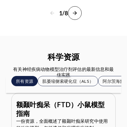
1
/
8
科学资源
有关神经疾病动物模型治疗剂评估的最新信息和最
佳实践
所有资源
肌萎缩侧索硬化症（ALS）
阿尔茨海默
额颞叶痴呆（FTD）小鼠模型
T
指南
化
一份资源，全面概述了额颞叶痴呆研究中使用
T