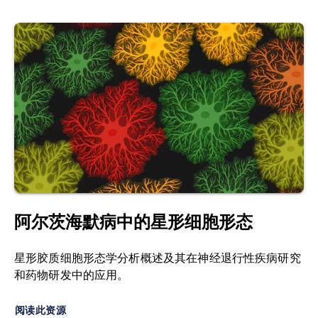
Hulshof, L.A., Van Nuijs, D., Hol,
区域特异性病理图谱绘制。
E.M., Middeldorp, J. The Role of Astrocytes in
Synapse Loss in Alzheimer’s Disease: A
纤维状淀粉样蛋白：
高度结构化的β-折叠淀粉样构
Systematic Review.
Front. Cell. Neurosci.
,
16
:
象，与疾病严重程度及强烈的微胶质细胞反应相
899251, 2022;
doi:10.3389/fncel.2022.899251
关。通过OC抗体进行高灵敏度检测，可绘制斑块成
熟谱图及微胶质细胞-淀粉样蛋白相互作用动态。
Mallach, A., Zielonka, M., Van Lieshout, V., An, Y.,
Khoo, J.H., Vanheusden, M., Chen, W.-
免疫组化（IHC）：
快速
识别
细胞与组织中特定蛋
T., Moechars, D., Arancibia-Carcamo, I.L., Fiers,
白的
实验室技术
。该技术利用抗体靶向特异性
蛋白
M., De Strooper, B. Microglia-astrocyte
的能力
，
通过
次级抗体与检测试剂的夹心反应
，在
crosstalk in the amyloid plaque niche of an
显微层面定位组织切片中的目标蛋白。高对比度单
Alzheimer’s disease mouse model, as revealed
标记染色适用于终点验证及多重检测结果的正交确
by spatial transcriptomics.
Cell Rep.
,
43
: 114216,
认。
阿尔茨海默病中的星形细胞形态
2024;
doi:10.1016/j.celrep.2024.114216
多重免疫荧光（mIF）：
与
免疫组织化学
类似
的方
Patani, R., Hardingham, G.E., Liddelow, S.A.
星形胶质细胞形态学分析概述及其在神经退行性疾病研究
法
，使用
荧光标记
抗体检测组织样本中的特定抗
Functional roles of reactive astrocytes in
和药物研发中的应用。
原。可实现定量空间生物学分析、精确共定位及高
neuroinflammation and
灵敏度形态测量，这些是传统IHC无法实现的。
neurodegeneration.
Nat. Rev. Neurol.
,
19
: 395–
阅读此资源