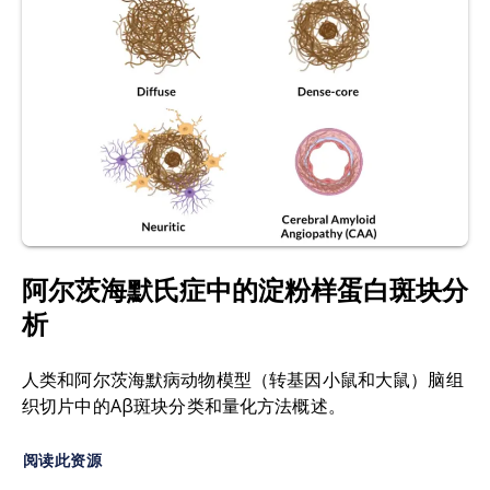
存在差异。结合光学共振成像技术，可对不同疾病
Associated Microglia: A Universal Immune
阶段及治疗条件下的斑块进行多维度表征。
Sensor of Neurodegeneration.
Cell
,
173
: 1073–
1081, 2018;
doi:10.1016/j.cell.2018.05.003
淀粉样β（Aβ）：
源自APP加工的肽类家族，是阿
尔茨海默病病理的核心标志物。Aβ亚型的多重检测
Gao, C., Jiang, J., Tan, Y., Chen, S. Microglia in
可定量评估斑块负荷、分布及生化异质性。Aβ标记
neurodegenerative diseases: mechanism and
技术支持在临床前AD模型中评估疾病进展与治疗效
potential therapeutic targets.
Signal Transduct.
果。
Target. Ther.
,
8
: 2023;
doi:10.1038/s41392-023-
01588-0
淀粉样斑块：
β淀粉样肽的细胞外聚集物
，是AD的
核心标志物。多重染色技术可定量分析斑块负荷、
Habib, N., McCabe, C., Medina, S., Varshavsky,
阿尔茨海默氏症中的淀粉样蛋白斑块分
尺寸、成熟度及微环境相互作用。精细形态学指标
M., Kitsberg, D., Dvir-Szternfeld, R., Green, G.,
析
为针对淀粉样蛋白清除或小胶质细胞重塑的药物疗
Dionne, D., Nguyen, L., Marshall, J.L., Chen, F.,
效研究提供支持。
Zhang, F., Kaplan, T., Regev, A., Schwartz, M.
人类和阿尔茨海默病动物模型（转基因小鼠和大鼠）脑组
Disease-associated astrocytes in Alzheimer’s
ARTE10小鼠模型：
广泛应用的APP/PS1转基因品
织切片中的Aβ斑块分类和量化方法概述。
disease and aging.
Nat. Neurosci.
,
23
: 701–706,
系
，表现出
早期强烈的淀粉样沉积。适用于斑块动
2020;
doi:10.1038/s41593-020-0624-8
力学、小胶质细胞重塑及治疗干预效果的定量分
阅读此资源
析。全切片多重成像技术可在此高产AD模型中实现