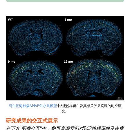
阿尔茨海默病APP/PS1小鼠模型
中β淀粉样蛋白及其相关胶质病理的时空演
变
。
研究成果的交互式展示
在下方"图像交互"中，您可查阅我们对β淀粉样斑块及炎症