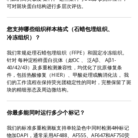
可对斑块蛋白结构进行多层次评估。
您支持哪些组织样本格式（石蜡包埋组织、
冷冻组织）
？
我们常规处理石蜡包埋组织（FFPE）和固定冷冻组织。
针对
每种淀粉样蛋白抗体（
如OC
、
泛Aβ
、
Aβ1-
40/42/43）及多重检测兼容性，均
优化了
抗原修复条
件
，包括热酸修复（HIER）、甲酸处理或酶消化
法
。我
们的工作流程在保持荧光团稳定性的同时，完整保留了斑
块的精细形态及周边微结构。
你最多能同时运行多少个标记
？
我们的标准多重检测板支持单轮染色中同时检测4种标记
物加DAPI，通常采用AF488、AF555、AF647和AF750荧