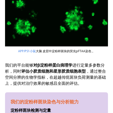
APP/PS1小鼠
大脑
皮层
中淀粉样斑块的荧光pFTAA染色
。
我们的平台能够
对β淀粉样蛋白病理学
进行定量多参数分
析，同时
评估小胶质细胞和星形胶质细胞表型
，通过整合
空间分辨的生物学指标，在超越传统斑块负荷测量的基础
上，提供对治疗效果的敏感且全面的评估。
我们的淀粉样斑块染色与分析
能力
淀粉样斑块检测与定量