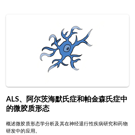
409, 2023;
doi:10.1038/s41582-023-00822-1
神经炎症：
中枢神经系统（CNS）内的炎症反应，
主要涉及小胶质细胞和星形胶质细胞的激活。该过
Perneczky, R., Dom, G., Chan, A., Falkai, P.,
程可由
多种因素
触发
，包括感染、创伤性脑损伤、
Bassetti, C. Anti
‐
amyloid antibody treatments
毒性代谢物及自身免疫性疾病。
for Alzheimer’s disease.
Eur. J. Neurol.
,
31
:
e16049, 2024;
doi:10.1111/ene.16049
OC抗体：
一种构象特异性抗体，能以高特异性和高
灵敏度识别纤维状淀粉样结构。OC是检测致密β-片
Savage, J.C., Carrier, M., Tremblay, M.È.
层富集斑块的金标准，可精确量化纤维负荷、斑块
Morphology of microglia across contexts of
成熟度及治疗诱导的重塑过程
。
尤其擅长
识别
对治
health and disease. in
Methods in Molecular
疗敏感的微结构斑块变化。
Biology
, vol. 2034 13–26, Humana Press Inc.,
2019.;
doi:10.1007/978-1-4939-9658-2_2
阿尔茨海默病前临床模型：
用于评估淀粉样蛋白沉
积、神经炎症及治疗效果的小鼠和大鼠模型
Selkoe, D.J., Hardy, J. The amyloid hypothesis of
ALS、阿尔茨海默氏症和帕金森氏症中
（ARTE10、APP/PS1、5xFAD等）。多重成像技术
Alzheimer’s disease at 25 years.
EMBO Mol.
的微胶质形态
通过提供高内涵、可重复的病理读数，支持转化生
Med.
,
8
: 595–608, 2016;
物标志物的开发。
doi:10.15252/emmm.201606210
概述微胶质形态学分析及其在神经退行性疾病研究和药物
定量病理学：
自动提取斑块指标、胶质细胞形态、
研发中的应用。
Tsering, W., Prokop, S. Neuritic plaques —