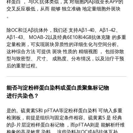
样蛋白
，
与OC抗体类似
，其
对细胞内Aβ或全长APP的
交叉反应极低，从而
能够
独立
准确
地定量细胞外斑块
。
除OC和
泛Aβ
抗体外，我们
还
支持Aβ1-40、Aβ1-42、
Aβ1-43
、
MOAB-2以及经典6E10和4G8抗体克隆
的多重
定量检测
，可实现斑块异质性的详细生化与空间分析。
这种综合方法
可提供
斑块
性质的
精细视图
，
包括弥散
型与致密型
、
尺寸、
成熟度、分布情况，以及治疗干预
后的重塑过程。
能否与淀粉样蛋白染料或蛋白质聚集标记物
进行共染色
？
是的。硫黄素S和
pFTAA
等淀粉样蛋白染料
可纳入多重
检测板，前提是组织与固定条件相容。
硫黄素S
是
经典
的β-片层淀粉样蛋白标记物
，
而pFTAA
则是
能解析纤维
构象
的高灵敏度
染料
。
这些染料与OC或Aβ抗体互补，