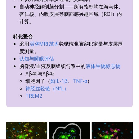
自动神经解剖脑分割——所有指标均在海马体、
杏仁核、内嗅皮层等脑部感兴趣区域（ROI）内
计算。
转化整合
采用
活体
MRI
技术
实现精准脑容积定量与皮层厚
度测量
。
认知与睡眠评估
脑脊液/血液及脑组织匀浆中的
液体生物标志物
Aβ40与Aβ42
细胞因子（
如IL-1β
、
TNF-α
）
神经丝轻链（NfL）
TREM2