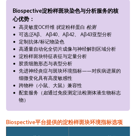
Biospective淀粉样斑块染色与分析服务的核
心优势：
高灵敏度OC纤维
状
淀粉样蛋白
检测
可选
泛Aβ、
Aβ40、Aβ42、
Aβ43亚型分析
定制抗体/标记物染色
高通量自动化全切片成像与神经解剖区域分析
淀粉样斑块特征表征与定量分析
胶质细胞形态与表型分析
先进神经炎症与斑块环境指标——对疾病进展的
细微变化具有高度敏感性
跨物种（小鼠、大鼠）兼容性
配套服务（
如
通过免疫测定法检测体液生物标志
物）
Biospective平台提供的淀粉样斑块环境指标选项