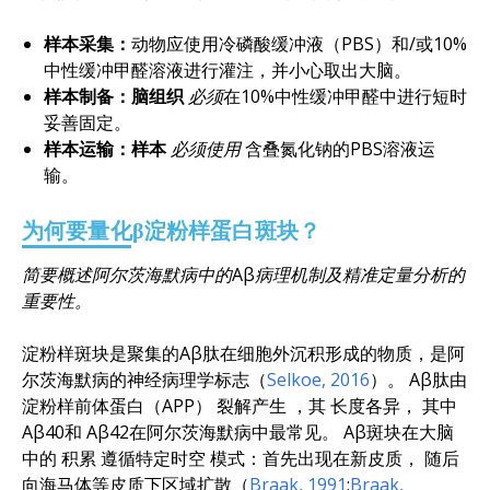
样本采集：
动物应使用冷磷酸缓冲液（PBS）和/或10%
中性缓冲甲醛溶液进行灌注，并小心取出大脑。
样本制备：脑组织
必须
在10%中性缓冲甲醛中进行短时
妥善固定。
样本运输：样本
必须使用
含叠氮化钠的PBS溶液运
输。
为何要量化β淀粉样蛋白斑块？
简要概述阿尔茨海默病中的Aβ病理机制及精准定量分析的
重要性。
淀粉样斑块是聚集的Aβ肽在细胞外沉积形成的物质，是阿
尔茨海默病的神经病理学标志
（
Selkoe
,
2016
）
。
Aβ肽由
淀粉样前体蛋白（APP）
裂解产生
，其
长度各异
，
其中
Aβ40和
Aβ42
在阿尔茨海默病中最常见。
Aβ斑块在大脑
中的
积累
遵循特定时空
模式
：首先出现在
新皮质，
随后
向海马体等皮质下区域扩散
（
Braak
,
1991
;
Braak
,