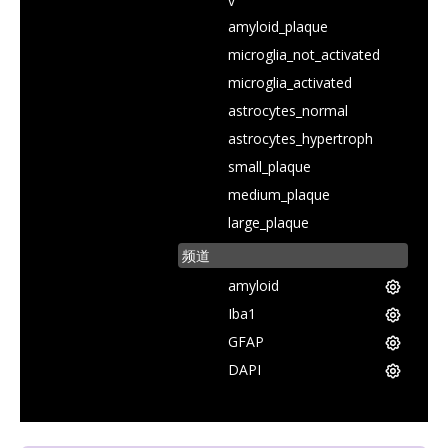
v
5.
amyloid_plaque
6.
microglia_not_activated
7.
8.
microglia_activated
9.
astrocytes_normal
10.
astrocytes_hypertroph
11.
small_plaque
12.
medium_plaque
13.
large_plaque
频道
amyloid
Iba1
GFAP
DAPI