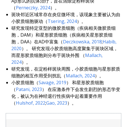
Aβ形式的抗体治疗，旨在清除淀粉样斑块
（
Perneczky
,
2024
）
。
斑块邻近区域常存在炎症微环境，该现象主要被认为由
小胶质细胞驱动
（
Tsering
,
2024
）
。
研究发现特定亚型的微胶质细胞（疾病相关微胶质细
胞，DAM）和星形胶质细胞（疾病相关星形胶质细
胞，DAA）在AD中富集
（
Deczkowska
,
2018
;
Habib
,
2020
）
。 研究发现小胶质细胞高度聚集于斑块区域，
而星形胶质细胞则分布于斑块外围
（
Mallach
,
2024
）
。
研究发现，在淀粉样斑块周围，小胶质细胞与星形胶质
细胞的相互作用受到扰乱
（
Mallach
,
2024
）
。
小胶质细胞
（
Savage
,
2019
）
和星形胶质细胞
（
Patani
,
2023
）
在应激条件下会发生剧烈的形态学变
化，被认为在神经退行性疾病中起着重要作用
（
Hulshof
,
2022
;
Gao
,
2023
）
。