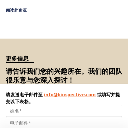
荧光强度、空间关系及组织尺度结构。提供可重复
gateways to understanding Alzheimer’s
的、对治疗敏感的终点指标，对疗效预测和监管级
阅读此资源
Disease.
Mol. Neurobiol.
,
61
: 2808–2821, 2024;
临床前研究至关重要。
doi:10.1007/s12035-023-03736-7
空间生物学：
在单一组织切片上实现分子靶点、细
胞类型及微环境拓扑的高分辨率映射。支持分析细
胞间相互作用、胶质细胞聚类、斑块邻接模式及中
枢神经系统各区域特异性脆弱性。
更多信息
全切片成像（WSI）：
对完整脑组织切片进行高分
辨率多通道扫描。保留区域结构特征，为大型队列
请告诉我们您的兴趣所在。我们的团队
研究提供淀粉样蛋白沉积、胶质细胞活化及微环境
很乐意与您深入探讨！
结构的全空间图谱。是实现大规模定量病理学分析
的关键技术。
请发送电子邮件至
info@biospective.com
或填写并提
交以下表格。