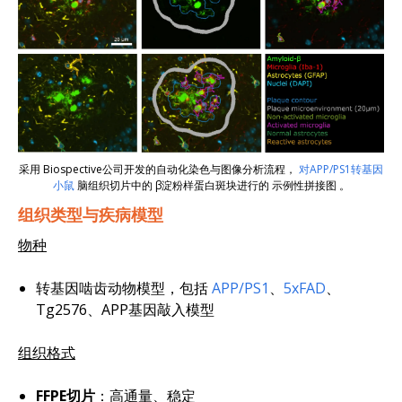
采用
Biospective公司
开发的自动化染色与图像分析流程，
对APP/PS1转基因
小鼠
脑组织切片中的
β淀粉样蛋白斑块
进行的
示例性拼接图
。
组织类型与疾病模型
物种
转基因啮齿动物模型，包括
APP/PS1
、
5xFAD
、
Tg2576
、APP基因敲入模型
组织格式
FFPE切片
：高通量、稳定