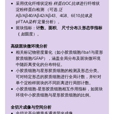
采用优化纤维状淀粉
样蛋白OC抗体
进行纤维状
淀粉样蛋白检测
（可选
泛
Aβ/Aβ40/Aβ42/Aβ43、4G8、6E10抗体及
pFTAA染料
定量分析）。
斑块指标：
计数、面积
、
尺寸分布
及
形态学指标
（
如
圆度）。
高级斑块微环境分析
相关标记物密度量化（如小胶质细胞/Iba1与星形
胶质细胞/GFAP），涵盖全局分布及斑块微环境
中随距离变化的分布特征。
小胶质细胞与星形胶质细胞的检测及形态分类。
可对特定形态的胶质细胞进行全局计数，并针对
单个淀粉样斑块的不同距离进行局部计数。
小胶质细胞-星形胶质细胞相互作用指标，如斑块
环境中小胶质细胞与星形胶质细胞的比例。
全切片成像与空间分析
全切片高分辨率多通道荧光成像。