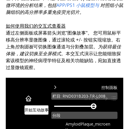
微环境的分析结果，包括
APP/PS1
小鼠模型
与
对照组小鼠
脑组织的高分辨率多重免疫荧光切片。
如何使用我们的交互式查看器
通过左侧面板或屏幕箭头浏览"图像故事"。 您可用鼠标平
移高分辨率显微图像，通过滚轮或 +/- 按钮实现缩放。右
上角
控制面板
可切换图像通道与分割叠加层。
为获得最佳
体验，建议切换至全屏模式。
本交互式演示让您能细致探
索该模型的神经病理学特征及相关功能缺陷，宛如直接透
过显微镜观察。
控制面板
目录
栏目: RND031B203-TR-L008
1/13
1.
microscopy-
开始互动故事
2.
section-
分段
3.
slider
AmyloidPlaque_microen
4.