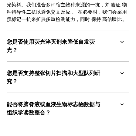
光染料。
我们混合多种宿主物种来源的一抗，并
验证
物
种特异性二抗以避免交叉反应
。
在必要时，我们会采用
预标记一抗来扩展多重检测能力，同时
保持
高信噪比。
您是否使用荧光淬灭剂来降低自发荧
光
？
是的。对于脑组织及人类尸检组织——其中自发荧
光可能掩盖低丰度靶标——我们常规使用
您是否支持整张切片扫描和大型队列研
TrueBlack
等淬灭剂
。
这些解决方案能显著提升信
究
？
噪比，同时不影响抗原性或荧光团稳定性。
是的。全切片多通道荧光扫描是标准操作流程。该
技术可实现区域性病理图谱绘制，并在大规模队列
能否将脑脊液或血液生物标志物数据与
研究中保持量化结果的一致性，特别适用于临床前
组织学读数整合
？
疗效试验和多剂量研究
。
我们的全自动化分析系统
能无缝扩展至
大型
临床前疗效研究和多剂量试验，
是的。
我们可以将斑块负荷和微环境特征与体液生
确保实验间的高重现性。
物标志物相关联，例如Aβ1-40、Aβ1-42、神经丝