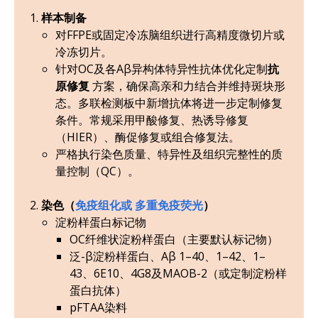
样本制备
对FFPE或固定冷冻脑组织进行高精度微切片或
冷冻切片。
针对OC及各Aβ异构体特异性抗体优化定制
抗
原修复
方案，确保高亲和力结合并维持斑块形
态。多联检测板中新增抗体将进一步定制修复
条件。常规采用甲酸修复、热诱导修复
（HIER）、酶促修复或组合修复法。
严格执行染色质量、特异性及组织完整性的质
量控制（QC）。
染色（
免疫组化或
多重免疫荧光
）
淀粉样蛋白标记物
OC纤维状淀粉样蛋白（主要默认标记物）
泛-β淀粉样蛋白、Aβ 1–40、1–42、1–
43、6E10、4G8及MAOB-2（或定制淀粉样
蛋白抗体）
pFTAA染料