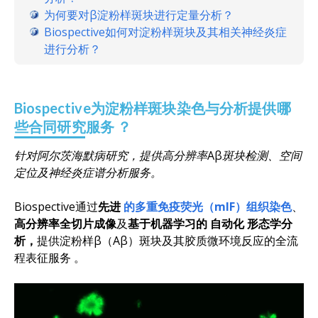
为何要对β淀粉样斑块进行定量分析？
Biospective如何对淀粉样斑块及其相关神经炎症
进行分析？
Biospective为淀粉样斑块染色与分析提供
哪
些合同研究服务
？
针对阿尔茨海默病研究，提供高分辨率Aβ斑块检测、空间
定位及神经炎症谱分析服务。
Biospective通过
先进
的多重免疫荧光（mIF）组织染色
、
高
分辨率全切片成像
及
基于机器学习的
自动化
形态学分
析，
提供淀粉样β（Aβ）斑块及其胶质微环境反应的全流
程表征服务
。