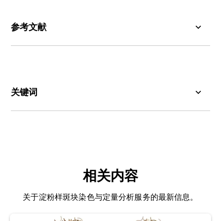
轻链、促炎细胞因子检测组、TREM2等。
参考文献
Braak, H., Braak, E.
Neuropathological stageing of Alzheimer-
related changes.
Acta Neuropathol. (Berl.)
,
82
:
239–259, 1991;
doi:10.1007/BF00308809
关键词
Braak, Heiko, Alafuzoff, I., Arzberger, T.,
阿尔茨海默病（AD）：
一种
以认知衰退、记忆丧
Kretzschmar, H., Del Tredici, K. Staging of
失和行为改变为特征的进行性神经退行性疾病。其
Alzheimer disease-associated neurofibrillary
病理特征为脑内β淀粉样蛋白斑块和tau蛋白缠结的
pathology using paraffin sections and
积累，以及大脑皮层和皮质下区域神经元与突触的
immunocytochemistry.
Acta Neuropathol.
丧失。
(Berl.)
,
112
: 389–404, 2006;
doi:10.1007/s00401-
相关内容
006-0127-z
Aβ1-40、Aβ1-42、Aβ1-43抗体：
针对不同β淀粉
关于淀粉样斑块染色与定量分析服务的最新信息。
样蛋白亚型的抗体，可实现斑块组成的生化分层。
Deczkowska, A., Keren-Shaul, H., Weiner, A.,
这些亚型在聚集倾向、斑块种子行为及空间分布上
Colonna, M., Schwartz, M., Amit, I. Disease-