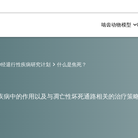
啮齿动物模型
测试
尔茨海默氏症和 Tauopathies
电生理学
多发性硬化症（MS）
和感觉功能
粉样β与tau蛋白共病理模型
CMAP 和 MUNE（运动）
Cuprizone 型号
神经退行性疾病研究计划
什么是焦死？
与认知
粉样蛋白β转基因模型
CNAP（感官）
EAE模型
疾病中的作用以及与凋亡性坏死通路相关的治疗策
成像
空间生物学
振成像（MRI）
淀粉样斑块
子发射断层扫描（PET）
小胶质细胞
机断层扫描（CT）
神经肌肉接头（NMJ）
Tau