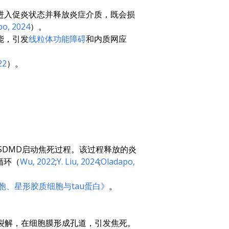
进入促炎状态并释放炎症介质，既会损
po, 2024
）。
能，引发
线粒体功能障碍
和内质网应
22
）。
SDMD启动焦死过程。该过程释放的炎
循环（
Wu, 2022
;
Y. Liu, 2024
;
Oladapo,
胞、星形胶质细胞与tau蛋白》
。
D裂解，在细胞膜形成孔道，引发焦死。