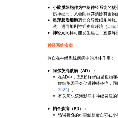
小胶质细胞作为
中枢神经系统的核
伤神经元，又会削弱其清除有害物
星形胶质细胞
凋亡会导致细胞肿胀
激，进而加剧神经炎症环境（
Olad
神经元
同样可能发生焦亡，直接导
神经系统疾病
凋亡在神经系统疾病中的具体作用：
阿尔茨海默病（AD）
：
在AD中，β淀粉样蛋白聚集物
症细胞因子会促进神经炎症，同
2024
）。
有关阿尔茨海默病中神经炎症的
帕金森病（PD
）：
错误折叠的α-突触核蛋白可在小