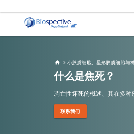
肌萎缩侧索硬化症（ALS）
动物服务
行为
阿
TDP-43转基因模型
给药
运动
淀
小胶质细胞、星形胶质细胞与
立体定向手术
睡眠
淀
体液和组织采集
什么是焦死？
帕金森氏症
α-Synuclein Preformed Fibril (PFF) 模型
凋亡性坏死的概述、其在多种
AAV A53T α-Synuclein小鼠模型
组织学和组织分析
活体
联系我们
免疫组织化学（IHC) | 染色与分析服务
磁共
免疫荧光 | 多重染色服务
正电
计算