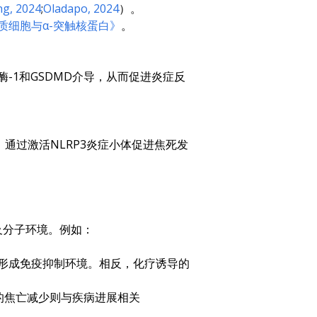
ng, 2024
;
Oladapo, 2024
）。
质细胞与α-突触核蛋白》
。
-1和GSDMD介导，从而促进炎症反
）通过激活NLRP3炎症小体促进焦死发
及分子环境。例如：
并形成免疫抑制环境。相反，化疗诱导的
控的焦亡减少则与疾病进展相关