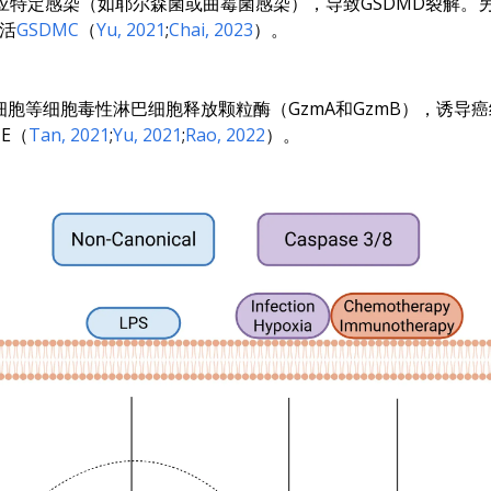
应特定感染（如耶尔森菌或曲霉菌感染），导致GSDMD裂解。
活
GSDMC
（
Yu, 2021
;
Chai, 2023
）。
胞等细胞毒性淋巴细胞释放颗粒酶（GzmA和GzmB），诱导癌
ME（
Tan, 2021
;
Yu, 2021
;
Rao, 2022
）。