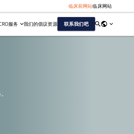
临床前网站
临床网站
CRO服务
我们的倡议
资源
联系我们吧
液体和细胞生物标记物
tau病变模型
神经丝轻链（NF-L）检测
Tau 病的 AAV-Tau 小鼠模型
Aβ40/Aβ42（人类）
Tau纤维扩散模型
总tau蛋白/磷酸化tau蛋白（人源）
细胞因子
趋化因子
略。