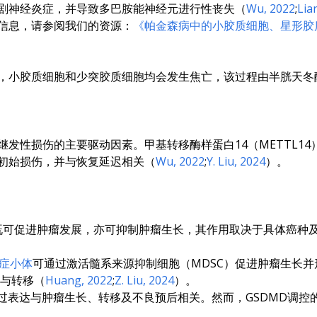
剧神经炎症，并导致多巴胺能神经元进行性丧失（
Wu, 2022
;
Lia
信息，请参阅我们的资源：
《帕金森病中的小胶质细胞、星形胶
，小胶质细胞和少突胶质细胞均会发生焦亡，该过程由半胱天冬酶
发性损伤的主要驱动因素。甲基转移酶样蛋白14（METTL14
初始损伤，并与恢复延迟相关（
Wu, 2022
;
Y. Liu, 2024
）。
既可促进肿瘤发展，亦可抑制肿瘤生长，其作用取决于具体癌种
炎症小体
可通过激活髓系来源抑制细胞（MDSC）促进肿瘤生长
长与转移（
Huang, 2022
;
Z. Liu, 2024
）。
C的过表达与肿瘤生长、转移及不良预后相关。然而，GSDMD调