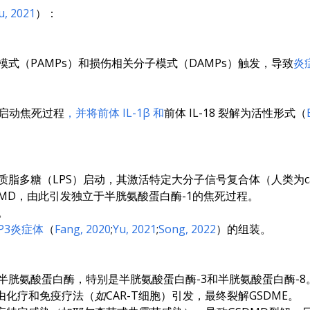
u, 2021
）：
式（PAMPs）和损伤相关分子模式（DAMPs）触发，导致
炎
。
D，启动焦死过程
，并将前体 IL-1β 和
前体 IL-18 裂解为活性形式（
糖（LPS）启动，其激活特定大分子信号复合体（人类为caspase
SDMD，由此引发独立于半胱氨酸蛋白酶-1的焦死过程。
。
RP3炎症体
（
Fang, 2020
;
Yu, 2021
;
Song, 2022
）的组装。
半胱氨酸蛋白酶，特别是半胱氨酸蛋白酶-3和半胱氨酸蛋白酶-8
由化疗和免疫疗法（
如
CAR-T细胞）引发，最终裂解GSDME。