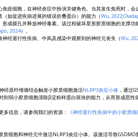
心免疫细胞，在神经炎症中扮演关键角色。当其发生焦死时，会
质（如促进疾病进展的错误折叠蛋白）的能力（
Wu, 2022
;
Olada
、形成膜孔并释放神经毒素。该过程破坏星形胶质细胞的支撑功
apo, 2024
）。
致神经退行性疾病、中风及感染中观察到的神经元丧失（
Wu, 20
和神经原纤维缠结会触发小胶质细胞激活
NLRP3炎症小体
，通过G
时削弱小胶质细胞清除β淀粉样蛋白斑块的能力，从而形成恶性
更多信息，请参阅我们的资源：
《神经退行性疾病中的小胶质细
胶质细胞和神经元中激活NLRP3炎症小体。该激活导致GSDM