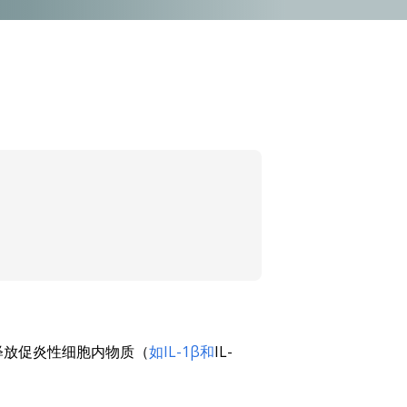
释放促炎性细胞内物质（
如IL-1β和
IL-