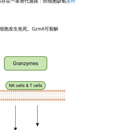
另存在一条替代通路
：
癌细胞缺氧
条件
细胞发生焦死。GzmA可裂解