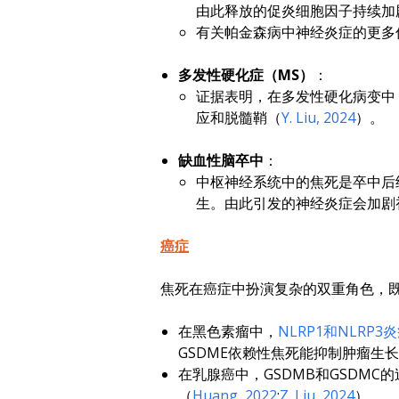
由此释放的促炎细胞因子持续加
有关帕金森病中神经炎症的更多
多发性硬化症（MS）
：
证据表明，在多发性硬化病变中
应和脱髓鞘（
Y. Liu, 2024
）。
缺血性脑卒中
：
中枢神经系统中的焦死是卒中后继
生。由此引发的神经炎症会加剧
癌症
焦死在癌症中扮演复杂的双重角色，
在黑色素瘤中，
NLRP1和NLRP3
GSDME依赖性焦死能抑制肿瘤生
在乳腺癌中，GSDMB和GSDM
（
Huang, 2022
;
Z. Liu, 2024
）。