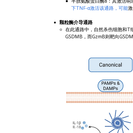
半胱氨酸蛋白酶8：其激活响
下TNF-α激活该通路，可能
激
颗粒酶介导通路
在此通路中，自然杀伤细胞和T细
GSDMB，而GzmB则靶向GSD