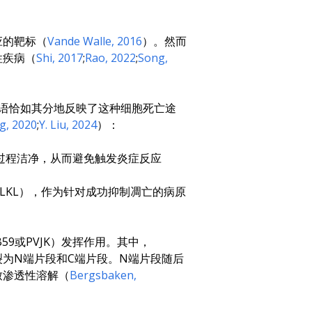
应的靶标（
Vande Walle, 2016
）。然而
性疾病（
Shi, 2017
;
Rao, 2022
;
Song,
。该术语恰如其分地反映了这种细胞死亡途
g, 2020
;
Y. Liu, 2024
）：
过程洁净，从而避免触发炎症反应
MLKL），作为针对成功抑制凋亡的病原
59或PVJK）发挥作用。其中，
分裂为N端片段和C端片段。N端片段随后
致渗透性溶解（
Bergsbaken,