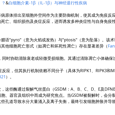
）？
&
白细胞介素-1β（IL-1β）与神经退行性疾病
将病原体排出至细胞外空间作为主要防御机制，使其成为免疫反
胞死亡、组织损伤及炎症反应，进而诱发多种炎症性与自身免疫
希腊语"pyro"（意为火焰或发热）与"ptosis"（意为坠落）
与其他细胞死亡形式（如凋亡和坏死性凋亡）存在显著差异（
Fan
，同时协助清除衰老或轻微受损细胞。其通过清除凋亡小体确保
反应，但其执行机制依赖不同分子（具体为RIPK1、RIPK3和
021
）。
这些酶通过裂解气丝蛋白（GSDM：A、B、C、D、E及DFNB
类免疫细胞、器官及组织中而成为研究焦点。当GSDM被裂解时，会
这些孔道导致水分大量涌入及离子失衡，最终引发细胞肿胀并导