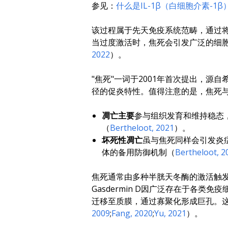
参见：
什么是IL-1β（白细胞介素-1β
该过程属于先天免疫系统范畴，通过
当过度激活时，焦死会引发广泛的细
2022
）。
"焦死"一词于2001年首次提出，源自
径的促炎特性。值得注意的是，焦死
凋亡主要
参与组织发育和维持稳态
（
Bertheloot, 2021
）。
坏死性凋亡
虽与焦死同样会引发炎症
体的备用防御机制（
Bertheloot, 2
焦死通常由多种半胱天冬酶的激活触发，
Gasdermin D因广泛存在于各
迁移至质膜，通过寡聚化形成巨孔。
2009
;
Fang, 2020
;
Yu, 2021
）。