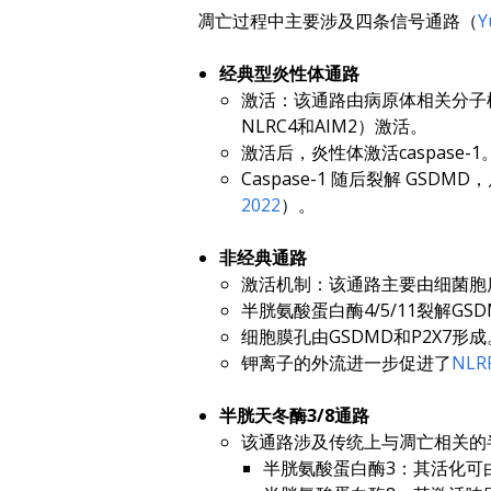
凋亡过程中主要涉及四条信号通路（
Y
经典型炎性体通路
激活：该通路由病原体相关分子模
NLRC4和AIM2）激活。
激活后，炎性体激活caspase-1
Caspase-1 随后裂解 GSDM
2022
）。
非经典通路
激活机制：该通路主要由细菌胞质脂多
半胱氨酸蛋白酶4/5/11裂解G
细胞膜孔由GSDMD和P2X7形成
钾离子的外流进一步促进了
NL
半胱天冬酶3/8通路
该通路涉及传统上与凋亡相关的
半胱氨酸蛋白酶3：其活化可