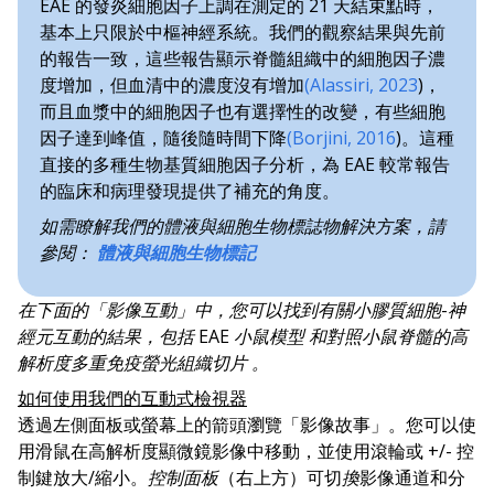
EAE 的發炎細胞因子上調在測定的 21 天結束點時，
基本上只限於中樞神經系統。我們的觀察結果與先前
的報告一致，這些報告顯示脊髓組織中的細胞因子濃
度增加，但血清中的濃度沒有增加
(Alassiri, 2023
)，
而且血漿中的細胞因子也有選擇性的改變，有些細胞
因子達到峰值，隨後隨時間下降
(Borjini, 2016
)。這種
直接的多種生物基質細胞因子分析，為 EAE 較常報告
的臨床和病理發現提供了補充的角度。
如需瞭解我們的體液與細胞生物標誌物解決方案，請
參閱：
體液與細胞生物標記
在下面的「影像互動」中，您可以找到有關小膠質細胞-神
經元互動的結果，包括 EAE 小鼠模型 和對照小鼠脊髓的高
解析度多重免疫螢光組織切片 。
如何使用我們的互動式檢視器
透過左側面板或螢幕上的箭頭瀏覽「影像故事」。您可以使
用滑鼠在高解析度顯微鏡影像中移動，並使用滾輪或 +/- 控
制鍵放大/縮小。
控制面板
（右上方）可切
換
影像通道和分