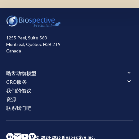
多重：
在單一樣本或檢測孔中同時測量多種分
性硬化症的治療前景。
Front.免疫學》
，
析物質的能力。
我们使用必要的cookie来确保网站正常运行。我们还使
13
:1036200，2022；doi:
用其他cookie来衡量您使用网站的情况或用于营销目
10.3389/fimmu.2022.1036200
髓鞘：
磷脂和蛋白的混合物，形成同心圓包裹
的，从而帮助我们进行改进。您可以选择全部接受或全
結構以保護軸突。其主要功能是絕緣軸突，並
Peterson, L.K., Fujinami, R.S. 多發性硬化症發
部拒绝。关于我们使用的cookie的详细信息，请参阅我
提高電子信號傳輸的速度和效率。
病機理中的發炎、脫髓鞘、神經退化和神經保
1255 Peel, Suite 560
们的
隐私声明
。
護。
神經退化：
J. Neuroimmunol.
造成神經元損失的複雜、多因素過
,
184
:
37-44
, 2007; doi:
Montréal, Québec H3B 2T9
Canada
10.1016/j.jneuroim.2006.11.015
程。
全部接受
全部拒绝
Rangachari, M., Kuchroo, V.K. Using EAE to
神經發炎：
中樞神經系統 (CNS) 內的發炎反
better understand principles of immune
應，主要涉及小細胞和星形細胞的活化。此過
啮齿动物模型
function and autoimmune pathology.
程會由各種因素引發，包括感染、腦部創傷、
J.
啮齿动物模型概述
CRO服务
Autoimmun.
毒性代謝物和自身免疫性疾病。
，
45
:31-9，2013；doi:
肌萎缩侧索硬化症（ALS）
CRO服务概述
我们的倡议
10.1016/j.jaut.2013.06.008
NLRP3 發炎體：
一種主要存在於神經發炎細胞
肌萎缩侧索硬化症（ALS）概述
阿尔茨海默氏症和 Tauopathies
动物服务
资源
TDP-43转基因模型
Robinson, A.P., Harp, C.T., Noronha, A.,
如小細胞和星形細胞，以及周邊免疫細胞的細
阿尔茨海默氏症和 Tauopathies概述
多发性硬化症（MS）
动物服务概述
行为测试
淀粉样β与tau蛋白共病理模型
联系我们吧
给药
Miller, S.D. The experimental autoimmune
胞結膜多蛋白複合物。NLRP3 發炎體在免疫反
多发性硬化症（MS）概述
tau病变模型
行为测试概述
电生理学
淀粉样蛋白β转基因模型
立体定向手术
Cuprizone 型号
运动和感觉功能
encephalomyelitis (EAE) model of MS: utility
應中扮演關鍵角色，它會因應各種壓力訊號或
tau病变模型概述
帕金森氏症
电生理学概述
液体和细胞生物标记物
体液和组织采集
EAE模型
睡眠与认知
Tau 病的 AAV-Tau 小鼠模型
CMAP 和 MUNE（运动）
for understanding disease pathophysiology
感染而活化 caspase-1，導致釋放 IL-1β 和 IL-
帕金森氏症概述
液体和细胞生物标记物概述
组织学和组织分析
Tau纤维扩散模型
CNAP（感官）
α-Synuclein Preformed Fibril (PFF) 模型
神经丝轻链（NF-L）检测
and treatment.
18 等促發炎細胞因子，以及孔形成分子
Handb.臨床。
组织学和组织分析概述
活体成像
AAV A53T α-Synuclein小鼠模型
Aβ40/Aβ42（人类）
免疫组织化学（IHC) | 染色与分析服务
© 2024-2026 Biospective Inc.
Neurol.
GSDMD。此發炎過程可導致慢性發炎和神經退
,
122
:173-89, 2014; doi:
10.1016/B978-