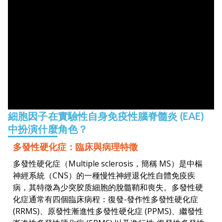
3.
EAE CSF 和脊髓勻質中的細胞因子和神經炎症標
請隨時在檢視器中進一步探索顯微鏡影像。
4.
摘要
如果您想
與我們聯絡，
我們很樂意
與
您討論此小鼠
EAE
vs.
假
（對照）小鼠 CSF TNF-α 濃度；平均值 ± SE
脊髓勻質物中的細胞因子水平也被測量。在 EAE 小
細胞因子在實驗性自身免疫性腦脊髓炎 (EAE)
CSF 和脊髓細胞因子的這些增加與神經發炎的組織
中扮演什麼角色？
EAE
與
假
(對照)小鼠的脊髓勻質物 IL-2 濃度；平均值 ± S
多發性硬化症：臨床與病理特徵
EAE
與
假陽性
(對照) 小鼠的脊髓勻質物 TNF-α 濃度；平均
多發性硬化症（Multiple sclerosis，簡稱 MS）是中樞
EAE
與
假
(對照)小鼠的脊髓勻質物 IL-6 濃度；平均值 ± S
神經系統（CNS）的一種慢性神經退化性自體免疫疾
EAE
與
假
(對照)小鼠的脊髓勻質物 IL-1β 濃度；平均值 ± 
病，其特徵為少突胶质細胞的脫髓鞘和喪失。多發性硬
化症通常有四個臨床病程：復發-發作性多發性硬化症
EAE
與
假
(對照)小鼠的脊髓勻質 IFN-γ 濃度；平均值 ± S
(RRMS)、原發性漸進性多發性硬化症 (PPMS)、繼發性
所有細胞因子的結果，包括非顯著變化，在我們的簡報