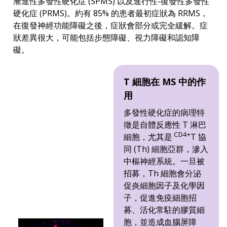
漸進性多發性硬化症 (SPMS) 以及進行性-復發性多發性
硬化症 (PRMS)。約有 85% 的患者最初症狀為 RRMS，
在復發神經功能障礙之後，症狀會部分或完全緩解。症
狀差異很大，可能包括步態障礙、視力障礙和認知障
礙。
T 細胞在 MS 中的作
用
多發性硬化症的病理特
徵是自體反應性 T 淋巴
CD4+
細胞，尤其是
T 協
同 (Th) 細胞亞群，滲入
中樞神經系統。一旦被
招募，Th 細胞會分泌
促炎細胞因子及化學因
子，促進免疫細胞招
募、活化常駐的膠質細
胞，並造成血腦屏障