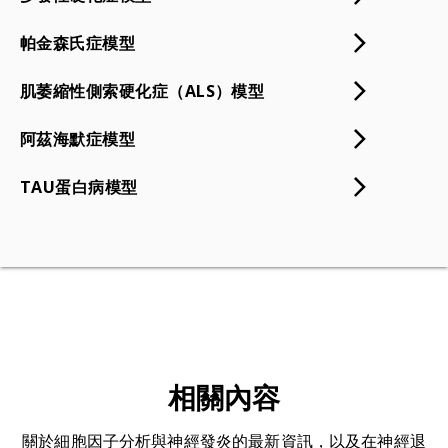
Bossù, P. Cause or consequence? The role
性。
of IL-1 family cytokines and receptors in
血腦障壁 (BBB) 通透性：
血腦障壁 (BBB) 是循
帕金森氏症模型
neuroinflammatory and neurodegenerative
環系統與大腦之間由內皮細胞組成的高度選擇
diseases.
Front.免疫學》
，
14
:1128190，
性半透層。此層形成一道屏障，可保護腦部不
肌萎縮性側索硬化症（ALS）模型
2023；doi:
10.3389/fimmu.2023.1128190
受血液中有害或不想要的物質影響。神經系統
Borjini，N.，Fernández，M.，Giardino，
疾病和創傷可能會導致 BBB 通透性增加，並可
阿茲海默症模型
L.，Calzà，L. 多發性硬化症大鼠模型中，實驗
透過钆掃描顯示出來。BBB 通透性增加是多發
性過敏性腦脊髓膜炎 (EAE) 早期無症狀階段的
性硬化症病變形成的關鍵因素，可讓免疫細胞
TAU蛋白病模型
組織、CSF 和血漿中細胞因子和趨化因子的改
進入腦部並導致發炎。
變。
J. Neuroinflammation
,
13
:291, 2016; doi:
腦萎縮：
整個腦部或腦部區域的體積或厚度減
10.1186/s12974-016-0757-6
少。
Fletcher, J.M., Lalor, S.J., Sweeney, C.M.,
Caspase-1：
在稱為炎性體的多蛋白複合體內
Tubridy, N., Mills, K.H. T cells in multiple
活化的炎性半胱氨酸蛋白酶。它藉由裂解
sclerosis and experimental autoimmune
gasdermin D (GSDMD) 來執行發炎作用，並
encephalomyelitis.
臨床。Exp.
將促發炎細胞因子 pro-IL-1β 和 pro-IL-18 處
Immunol.
,
162
:1-11, 2010; doi:
理為其活性形式，以推動發炎。
相關內容
10.1111/j.1365-2249.2010.04143.x
腦脊液 (CSF)：
大腦腦室以及大腦和脊髓蛛網
Heng, A.H.S., Han, C.W., Abbott, C., McColl,
關於細胞因子分析與神經發炎的最新資訊，以及在神經退
膜下腔所含的血漿超濾液。