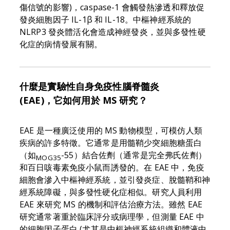
傷信號的影響)，caspase-1 會觸發熱滲透和釋放促
發炎細胞因子 IL-1β 和 IL-18。中樞神經系統的
NLRP3 發炎體活化會造成神經發炎，並與多發性硬
化症的病情發展有關。
什麼是實驗性自身免疫性腦脊髓炎
(EAE)，它如何用於 MS 研究？
EAE 是一種廣泛使用的 MS 動物模型，可模仿人類
疾病的許多特徵。它通常是用髓鞘少突細胞糖蛋白
（如
-55）結合佐劑（通常是完全弗氏佐劑）
MOG35
和百日咳毒素免疫小鼠而誘發的。在 EAE 中，免疫
細胞會滲入中樞神經系統，並引發炎症、脫髓鞘和神
經系統障礙，與多發性硬化症相似。研究人員利用
EAE 來研究 MS 的機制和評估治療方法。雖然 EAE
研究通常著重於臨床評分或病理學，但測量 EAE 中
的細胞因子蛋白 (尤其是中樞神經系統組織和體液中