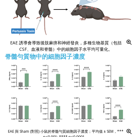
EAE 誘導會導致後肢麻痹和神經發炎，多種生物基質（包括
CSF、血液和脊髓）中的細胞因子水平均可量化。
脊髓勻質物中的細胞因子濃度
EAE 與 Sham (對照) 小鼠的脊髓勻質細胞因子濃度；平均值 ± SEM，***
p<0.001; **** p<0.0001。