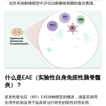
S.R., Comerford, I. Chemokine-driven
化性疾病動物模型中評估治療藥物相關的最佳實踐。
細胞激素：
一種蛋白質，可作為免疫系統細胞
CD4+
migration of pro-inflammatory
T cells
間的信號分子。細胞因子可分為白介素、干擾
in CNS autoimmune disease.
前沿。免疫
素、腫瘤壞死因子 (TNF)、化學因子、集落刺
學》
，
13
:817473，2022；
doi:
激因子和轉化生長因子。依其在免疫反應中的
10.3389/fimmu.2022.817473
角色，細胞因子可分為促發炎因子和抗發炎因
Kunkl, M., Amormino, C., Tedeschi, V.,
子。
Fiorillo, M.T., Tuosto, L. Astrocytes and
脫髓鞘：
造成包圍著軸突的髓鞘損壞的破壞過
inflammatory T helper cells: a dangerous
程。在中樞神經系統中，髓鞘保護大腦、脊髓
liaison in multiple sclerosis.
前沿。免疫
和視神經中的神經。當這個髓鞘受損時，神經
學》
，
13
:824411，2022；doi:
傳導電脈衝的能力就會減緩甚至停止。
10.3389/fimmu.2022.824411
ELISA（酵素聯免疫吸附法）：
一種常用的生
Leuti, A., Talamonti, E., Gentile, A., Tiberi,
化分析法，利用針對相關配體的抗體來檢測液
M., Matteocci, A., Fresegna, D., Centonze, D.,
什么是EAE（实验性自身免疫性脑脊髓
體樣本中配體（如蛋白質）的存在。
Chiurchiù, V. Macrophage plasticity and
炎）？
polarization are altered in the experimental
實驗性自身免疫性腦脊髓炎 (EAE)：
多發性硬
model of multiple sclerosis.
化症 (MS) 的一種常用自身免疫介導模型，由針
Biomolecules
,
多发性硬化症（MS）EAE动物模型的概述，涵盖其病理
11
對髓鞘衍生抗原的 CD4+ T 細胞誘發，其特徵
:837, 2021; doi:
10.3390/biom11060837
生理学机制及用于临床前治疗研究的阳性对照应用。
為中樞神經系統 (CNS) 發炎、脫髓鞘、軸突損
Luo, C., Jian, C., Liao, Y., Huang, Q., Wu, Y.,