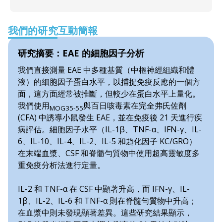
我們的研究互動簡報
研究摘要：EAE 的細胞因子分析
我們直接測量 EAE 中多種基質（中樞神經組織和體
液）的細胞因子蛋白水平，以捕捉免疫反應的一個方
面，這方面經常被推斷，但較少在蛋白水平上量化。
我們使用
與百日咳毒素在完全弗氏佐劑
MOG35-55
(CFA) 中誘導小鼠發生 EAE，並在免疫後 21 天進行疾
病評估。細胞因子水平（IL-1β、TNF-α、IFN-γ、IL-
6、IL-10、IL-4、IL-2、IL-5 和趋化因子 KC/GRO）
在末端血漿、CSF 和脊髓勻質物中使用超高靈敏度多
重免疫分析法進行定量。
IL-2 和 TNF-α 在 CSF 中顯著升高，而 IFN-γ、IL-
1β、IL-2、IL-6 和 TNF-α 則在脊髓勻質物中升高；
在血漿中則未發現顯著差異。這些研究結果顯示，