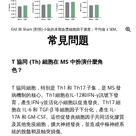
EAE 與 Sham (對照) 小鼠的末期血漿細胞因子濃度；平均值 ± SEM。
常見問題
T 協同 (Th) 細胞在 MS 中扮演什麼角
色？
T 協同細胞，特別是 Th1 和 Th17 子集，是 MS 發
病機制的核心。Th1細胞在IL-12和IFN-γ訊號下發
育，產生IFN-γ並活化小細胞以促進發炎。Th17 細
胞在 IL-6 和 TGF-β 等細胞因子下分化，產生 IL-
17A 和 GM-CSF。這些促發炎細胞因子共同活化膠質
及其他免疫細胞，擴大神經發炎，並造成中樞神經系
統的脫髓鞘及軸突損傷。