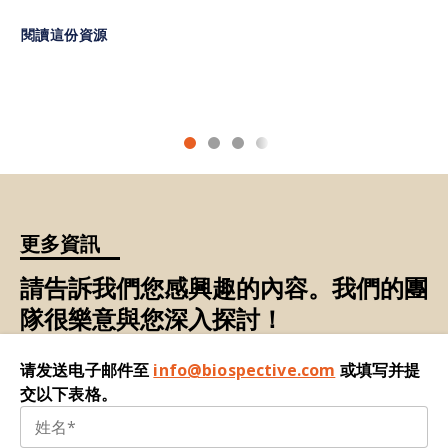
傷和神經退化所導致的癱瘓。
Liu, X., Zou, D., Wu, Y. The role of microglia
閱讀這份資源
in multiple
體液生物標誌物 (Fluid Biomarker
)
：
從血
sclerosis.
液、腦脊髓液 (CSF)、尿液、汗液、淚液等體液
Neuropsychiatr.Dis.Treat.
,
13
中取得的疾病量測指標。
:1661-1667, 2017; doi:
10.2147/NDT.S140634
膠質增生
：
膠質細胞的增生和肥大，對腦損傷
Maguire, A.D., Bethea, J.R., Kerr, B.J. TNFα in
或疾病的反應，常見於神經退化性疾病。
MS and its animal models: implications for
免疫介導的發炎：
描述免疫系統的發炎通路驅
chronic pain in the disease.
前沿。
動發炎的情況。在大腦中，免疫介導的發炎包
Neurol.
,
12
:780876, 2021; doi:
括細胞浸潤（T 細胞、B 細胞和巨噬細胞）以
更多資訊
10.3389/fneur.2021.780876
及促發炎細胞因子的活化。在 MS 中，免疫介
Malhotra, S.、Costa, C.、Eixarch, H.、Keller,
導的發炎以髓磷脂為目標，導致病變形成。
請告訴我們您感興趣的內容。我們的團
C. W.、Amman, L.、Martínez-Banaclocha,
免疫分析：
使用抗體檢測及量化樣本中特定蛋
隊很樂意與您深入探討！
H.、Midaglia, L.、Sarró, E.、Machín-Díaz,
白質或其他分子的生化測試。
I.、Villar, L. M..、Triviño，J.C.、Oliver-
免疫螢光 (IF)：
類似免疫組織化學的方法，使
请发送电子邮件至
info@biospective.com
或填写并提
Martos，B.、Parladé，L.N.、Calvo-
用螢光標示的抗體來檢測組織樣本中的特定抗
交以下表格。
Barreiro，L.、Matesanz，F.、
原。
Vandenbroeck，K.、Urcelay，E.、Martínez-
Ginés，M.L、Tejeda-Velarde, A., Fissolo, N.,
炎症體：
一種細胞結構多蛋白複合物，會因應