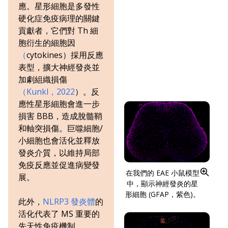
應。星形細胞是多發性
硬化症免疫病理的關鍵
貢獻者，它們對 Th 細
胞衍生的細胞因
（
cytokines）採用反應
表型，擴大神經發炎並
加劇組織損傷
（Kunkl，2022
）。反
應性星形細胞會進一步
損害 BBB，造成脫髓鞘
和軸突損傷。巨噬細胞/
小細胞也會活化並釋放
發炎介質，以維持局部
免疫反應並促進病變發
在我們的 EAE 小鼠模型
展。
中，顯示神經發炎的星
形細胞 (GFAP，紫色)。
此外，
NLRP3 發炎體
的
活化代表了 MS 重要的
先天性免疫機制。