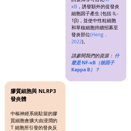
κB
，誘發額外的促發炎
細胞因子產生 (包括 IL-
1β)，並使中性粒細胞
和單核細胞持續招募至
發炎部位
(Heng，
2022
)。
請參閱我們的資源：
什
麼是 NF-κB（核因子
Kappa B）？
膠質細胞與 NLRP3
發炎體
中樞神經系統駐留的膠
質細胞會擴大由浸潤的
T 細胞所引發的發炎反