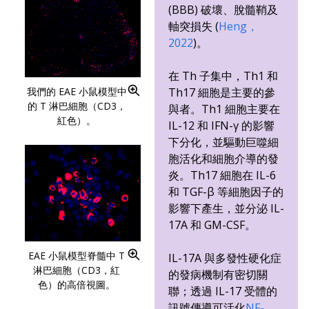
(BBB) 破壞、脫髓鞘及
軸突損失 (
Heng，
2022
)。
在 Th 子集中，Th1 和
我們的 EAE 小鼠模型中
Th17 細胞是主要的參
的 T 淋巴細胞（CD3，
與者。Th1 細胞主要在
紅色）。
IL-12 和 IFN-γ 的影響
下分化，並驅動巨噬細
胞活化和細胞介導的發
炎。Th17 細胞在 IL-6
和 TGF-β 等細胞因子的
影響下產生，並分泌 IL-
17A 和 GM-CSF。
EAE 小鼠模型脊髓中 T
IL-17A 與多發性硬化症
淋巴細胞（CD3，紅
的發病機制有密切關
色）的高倍視圖。
聯；透過 IL-17 受體的
訊號傳導可活化
NF-