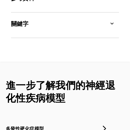
Alassiri，M.，Al Sufiani，F.，Aljohi，M.，
Alanazi，A.，Alhazmi，A.S.，Alrfaei，B.M.，
關鍵字
Alnakhli，H.，Alshawakir，Y.A.，Alharby，
S.M.，Almubarak，A.Y.，Alasseiri，M.，
ASC：
一種含有PYD和CARD結構域的適應蛋
Alorf，N.、Abdullah, M.L. PEPITEM 治療透過
白，在炎性體組裝過程中介導原caspase-1招募
減少中樞神經系統發炎、白細胞浸潤、脫髓鞘
到NLR等感應蛋白上。此互動可使 caspase-1
和促發炎細胞因子的產生，改善小鼠的 EAE。
活化，並隨後啟動發炎信號通路，包括細胞因
Int.J. Mol.Sci.
,
24
:17243, 2023; doi:
子處理和燒灼。
10.3390/ijms242417243
星形胶质细胞增多症
：
星形胶质细胞（胶质细
Arimitsu, N.N., Witkowska, A., Ohashi, A.,
進一步了解我們的神經退
胞的一种）对脑损伤或疾病的增殖和肥大反
Miyabe, C., Miyabe, Y. Chemokines as
应，经常在神经退行性疾病中观察到。
therapeutic targets for multiple sclerosis: a
化性疾病模型
spatial and chronological perspective.
軸突損傷：
神經元軸突受損。
Front.
免疫學》
，
16
:1547256，2025；doi:
生物標記：生物
狀態或狀況的可測量指標。生
10.3389/fimmu.2025.1547256
物標記常用於醫學和研究，以偵測或監測疾病
Boraschi, D., Italiani, P., Migliorini, P.,
的存在、進展或嚴重性，以及評估治療的有效
多發性硬化症模型