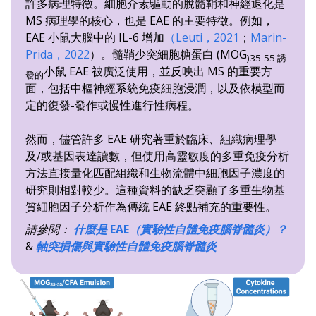
許多病理特徵。細胞介素驅動的脫髓鞘和神經退化是
MS 病理學的核心，也是 EAE 的主要特徵。例如，
EAE 小鼠大腦中的 IL-6 增加
（Leuti，2021
；
Marin-
Prida，2022
）。髓鞘少突細胞糖蛋白 (MOG
)35-55 誘
小鼠 EAE 被廣泛使用，並反映出 MS 的重要方
發的
面，包括中樞神經系統免疫細胞浸潤，以及依模型而
定的復發-發作或慢性進行性病程。
然而，儘管許多 EAE 研究著重於臨床、組織病理學
及/或基因表達讀數，但使用高靈敏度的多重免疫分析
方法直接量化匹配組織和生物流體中細胞因子濃度的
研究則相對較少。這種資料的缺乏突顯了多重生物基
質細胞因子分析作為傳統 EAE 終點補充的重要性。
請參閱：
什麼是 EAE（實驗性自體免疫腦脊髓炎）？
&
軸突損傷與實驗性自體免疫腦脊髓炎