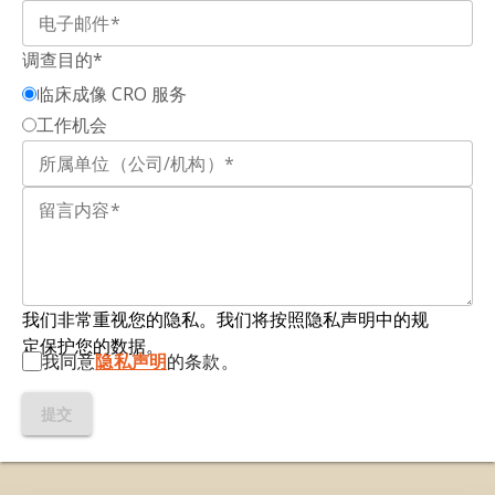
Castilló, J., Sanchez, A., Robertson, A.A.B.,
病原體相關或損傷相關分子模式
Clemente, D., Prinz, M., Pelegrin, P.,
(PAMPs/DAMPs) 而組合。它通常由模式識別
调查目的*
Lünemann, J.D., Espejo, C., Montalban, X.,
受體 (例如 NLRP3)、適應蛋白 ASC 及原-
临床成像 CRO 服务
Comabella, M. NLRP3 inflammasome as
caspase-1 組成。活化後，它會介導 caspase-
工作机会
prognostic factor and therapeic target in
1 依賴的促發炎細胞因子 IL-1β 和 IL-18 成熟，
primary progressive multiple sclerosis
並誘發熱凋亡，有助於先天性免疫防禦和發炎
patients.
病理。
Brain
,
143
:1414-1430, 2020; doi:
10.1093/brain/awaa084.PMID: 32282893
小細胞：
存在於腦部和脊髓的神經膠質細胞類
Marín-Prida，J.，Pavón-Fuentes，N.，
型之一。小腸膠質細胞約佔腦部細胞總數的 10-
Lagumersindez-Denis，N.，Camacho-
15%，是中樞神經系統的主要免疫細胞。這些
Rodríguez，H.，García-Soca，A.M.，
細胞對於維持腦部的平衡、清除細胞碎片以及
我们非常重视您的隐私。我们将按照隐私声明中的规
Sarduy-Chávez，R.C、Vieira，É.L.M.、
提供重要的支援功能至關重要。
定保护您的数据。
Carvalho-Tavares，J.、Falcón-Cama，V.、
多發性硬化症 (MS)：
中樞神經系統 (CNS) 最
我同意
隐私声明
的条款。
Fernández-Massó，J.R.、Hernández-
常見的脫髓鞘疾病；MS 是一種免疫介導的疾
González，I.、Martínez-Donato，G、
病，涉及 T 細胞、B 細胞、小膠質體和巨 噬細
提交
Guillén-Nieto, G., Pentón-Arias, E., Teixeira,
胞，以發炎、脫髓鞘、軸突損傷和神經退化為
M.M., Pentón-Rol, G. 在實驗性自身免疫性腦脊
特徵。
髓炎小鼠模型中的抗炎機制和藥理作用：多發