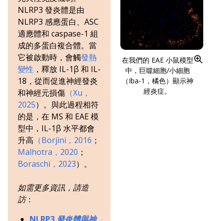
NLRP3 發炎體是由
NLRP3 感應蛋白、ASC
適應體和 caspase-1 組
成的多蛋白複合體。當
它被啟動時，會觸
發熱
在我們的 EAE 小鼠模型
變性
，釋放 IL-1β 和 IL-
中，巨噬細胞/小細胞
18，從而促進神經發炎
（Iba-1，橘色）顯示神
經炎症。
和神經元損傷
（Xu，
2025
）。與此過程相符
的是，在 MS 和 EAE 模
型中，IL-1β 水平都會
升高
（Borjini，2016
；
Malhotra，2020
；
Boraschi，2023
）。
如需更多資訊，請造
訪
：
NLRP3 發炎體與神