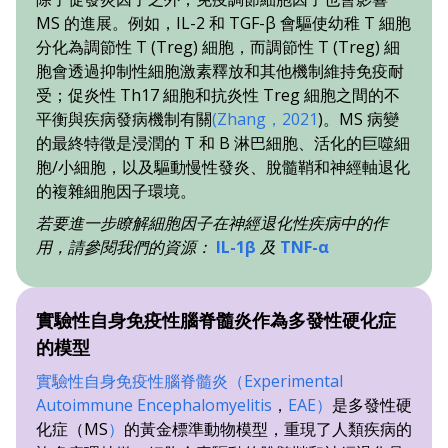
MS 的進展。例如，IL-2 和 TGF-β 會驅使幼稚 T 細胞
分化為調節性 T (Treg) 細胞，而調節性 T (Treg) 細
胞會透過抑制性細胞激素釋放和其他機制維持免疫耐
受；促炎性 Th17 細胞和抗炎性 Treg 細胞之間的不
平衡與疾病發病機制有關
(Zhang，2021
)。MS 病變
的最終特徵是浸潤的 T 和 B 淋巴細胞、活化的巨噬細
胞/小細胞，以及驅動慢性發炎、脫髓鞘和神經軸退化
的複雜細胞因子環境。
若要進一步瞭解細胞因子在神經退化性疾病中的作
用，請參閱我們的資源：
IL-1β
及
TNF-α
實驗性自身免疫性腦脊髓炎作為多發性硬化症
的模型
實驗性自身免疫性腦脊髓炎（Experimental
Autoimmune Encephalomyelitis
，
EAE）
是多發性硬
化症（MS
）
的黃金標準動物模型，重現了人類疾病的