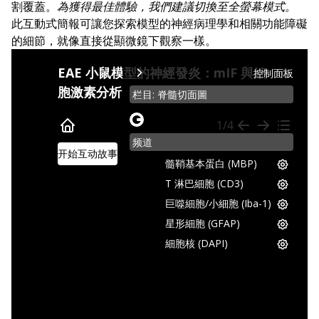
割覆蓋。
為獲得最佳體驗，我們建議切換至全螢幕模式。
此互動式簡報可讓您探索模型的神經病理學和相關功能障礙
的細節，就像直接從顯微鏡下觀察一樣。
多發性硬化症 (MS) 是一種慢性自體免疫疾病，特徵
EAE 小鼠模型的神經發炎：mIF 與細
控制面板
胞激素分析
自體反應性 T 細胞 (尤其是Th1 和 Th17
栏目: 脊髓切面圖
實驗性自身免疫性腦脊髓炎 (EAE) 重現了多發性
microscopy-
1/4
section-
EAE 誘導會導致後肢麻痹和神經發炎，多種生物基
频道
slider
开始互动故事
多重免疫螢光 (mIF) 影像是透過免疫染色
髓鞘基本蛋白
髓鞘基本蛋白 (MBP)
T 淋巴細胞 (CD3)
若要瀏覽此 Image Story，您可以使用此 面板右上
巨噬細胞/小細胞 (Iba-1)
您也可以隨時與右側檢視器中的顯微鏡影像互動，進
星形細胞 (GFAP)
EAE CSF 和脊髓勻質中的細胞因子和神經炎
摘要
CD3+
EAE 模型中的
T 淋巴細胞
目录
細胞核 (DAPI)
腦脊液 (CSF) 細胞因子水平被評估為疾病活動性的生
多發性硬化症是一種中樞神經系統的自身免疫性疾病
在多發性硬化症中，T 細胞是病理學的主要驅動因
1.
簡介
EAE
EAE 重現了這些核心病理特徵，包括 CNS T 細
vs.
假
（對照）小鼠 CSF IL-2 濃度；平均值 ± SEM
CD3+
2.
EAE 模型中的
T 淋巴細胞
在 EAE 模型中，脊髓組織的免疫螢光影像顯示
CD3