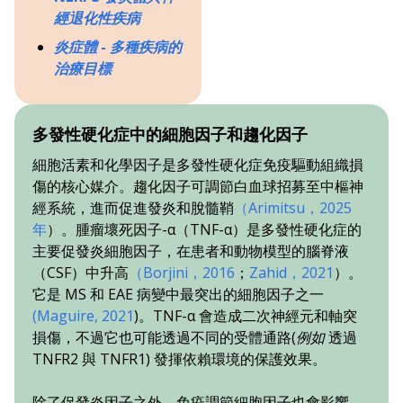
經退化性疾病
炎症體 - 多種疾病的
治療目標
多發性硬化症中的細胞因子和趨化因子
細胞活素和化學因子是多發性硬化症免疫驅動組織損
傷的核心媒介。趨化因子可調節白血球招募至中樞神
經系統，進而促進發炎和脫髓鞘
（Arimitsu，2025
年
）。腫瘤壞死因子-α（TNF-α）是多發性硬化症的
主要促發炎細胞因子，在患者和動物模型的腦脊液
（CSF）中升高
（Borjini，2016
；
Zahid，2021
）。
它是 MS 和 EAE 病變中最突出的細胞因子之一
(Maguire, 2021
)。TNF-α 會造成二次神經元和軸突
損傷，不過它也可能透過不同的受體通路
(例如
透過
TNFR2 與 TNFR1) 發揮依賴環境的保護效果。
除了促發炎因子之外，免疫調節細胞因子也會影響