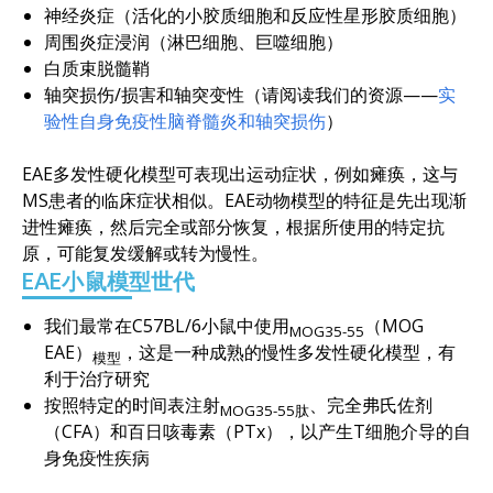
神经炎症（活化的小胶质细胞和反应性星形胶质细胞）
周围炎症浸润（淋巴细胞、巨噬细胞）
白质束脱髓鞘
轴突损伤/损害和轴突变性（请阅读我们的资源——
实
验性自身免疫性脑脊髓炎和轴突损伤
）
EAE多发性硬化模型可表现出运动症状，例如瘫痪，这与
MS患者的临床症状相似。EAE动物模型的特征是先出现渐
进性瘫痪，然后完全或部分恢复，根据所使用的特定抗
原，可能复发缓解或转为慢性。
EAE小鼠模型世代
我们最常在C57BL/6小鼠中使用
（MOG
MOG35-55
EAE）
，这是一种成熟的慢性多发性硬化模型，有
模型
利于治疗研究
按照特定的时间表注射
、完全弗氏佐剂
MOG35-55肽
（CFA）和百日咳毒素（PTx），以产生T细胞介导的自
身免疫性疾病