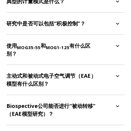
估这种啮齿动物模型的疾病进展。它通常使用5分
典型的计量模式是什么？
制。例如：
给药方案可以是
：
(1) 预防性（在免疫接种前或免疫接种时开始
）
研究中是否可以包括“积极控制”？
(2) 治疗性/干预性
&nbsp; &nbsp; &nbsp; (a) 在第一只小鼠出现症状时
是的。EAE动物模型的优势在于存在完善的积极控
开始
制。
使用
和
有什么区
MOG35-55
MOG1-125
&nbsp; &nbsp; &nbsp; (b) 从每只小鼠出现症状的最
别？
初迹象开始
&nbsp; &nbsp; &nbsp; (c) 在每只小鼠免疫接种或症
模型被认为与B细胞有一定的相关
MOG1-125诱导
状出现后的固定时间开始
性，这可能有助于评估B细胞靶向疗法。
主动式和被动式电子空气调节（EAE）
EAE评分有多种变体，我们很乐意与您探讨哪种评分
模型有什么区别？
最适合您的研究。
我们的团队可以讨论最适合您研究的剂量方案
。
在主动EAE中，通过用髓磷脂衍生的抗原（如
MOG、PLP或MBP）对小鼠进行免疫，诱发疾病。
Biospective公司能否进行“被动转移”
EAE通常用于诱发C57BL/6小鼠的
（EAE模型研究）？
MOG35-55诱导的
EAE，是研究自身免疫性脱髓鞘疾病的公认且广泛使
用的啮齿动物模型。
是的。我们可以建立这些动物模型，我们的EAE模型