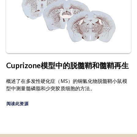
Cuprizone模型中的脱髓鞘和髓鞘再生
概述了在多发性硬化症（MS）的铜氰化物脱髓鞘小鼠模
型中测量髓磷脂和少突胶质细胞的方法。
阅读此资源