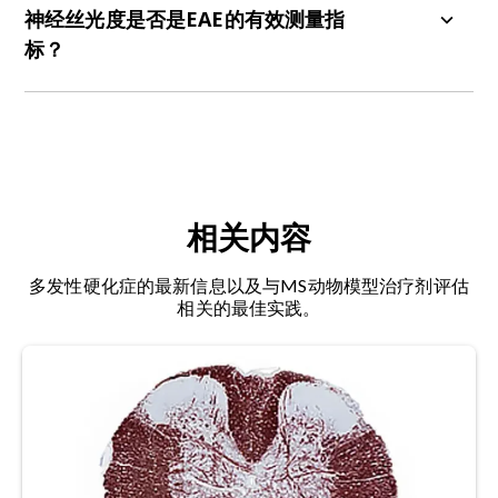
科学家很乐意与您进一步讨论。
神经丝光度是否是EAE的有效测量指
在被动性EAE（也称为被动转移）中，首先在免疫
标？
（供体）小鼠中产生针对髓鞘衍生抗原的致脑炎
CD4+ T细胞，然后在培养物中激活这些细胞，最后
当然可以。血浆或血清中的血细胞和/或脑脊液神经
将它们注射到受体小鼠中，从而诱发疾病。当疗法
丝轻链水平是这种多发性硬化症小鼠模型中轴突损
针对特定的T细胞群时，这种方法非常有用。
伤的极佳测量指标。您可以在我们的资源
——实验
性自身免疫性脑脊髓炎（EAE）和轴突损伤
中了解更
多关于神经丝轻链作为轴突损伤和轴突退化的标记
相关内容
物的使用。
多发性硬化症的最新信息以及与MS动物模型治疗剂评估
相关的最佳实践。