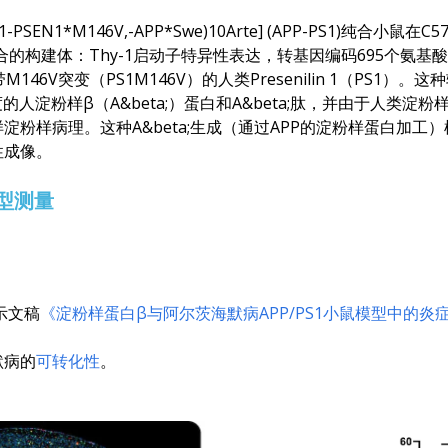
Thy1-PSEN1*M146V,-APP*Swe)10Arte] (APP-PS1)纯合小
合的构建体：Thy-1启动子特异性表达，转基因编码695个氨
146V突变（PS1M146V）的人类Presenilin 1（PS1
人淀粉样β（A&beta;）蛋白和A&beta;肽，并由于人类淀粉
粉样病理。这种A&beta;生成（通过APP的淀粉样蛋白加工
性成像。
型测量
示文稿
《淀粉样蛋白β与阿尔茨海默病APP/PS1小鼠模型中的炎
默病的
可转化性
。