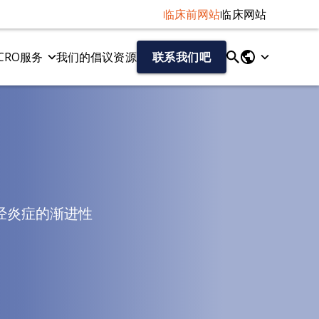
临床前网站
临床网站
CRO服务
我们的倡议
资源
联系我们吧
液体和细胞生物标记物
tau病变模型
神经丝轻链（NF-L）检测
Tau 病的 AAV-Tau 小鼠模型
Aβ40/Aβ42（人类）
Tau纤维扩散模型
总tau蛋白/磷酸化tau蛋白（人源）
细胞因子
趋化因子
神经炎症的渐进性