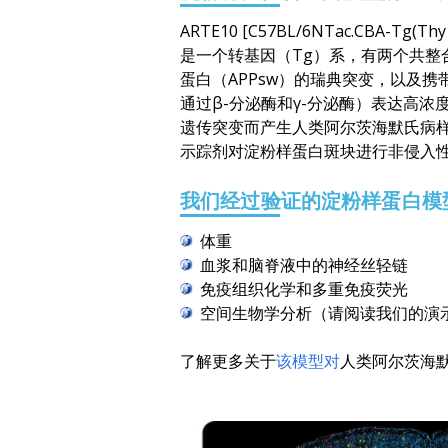
ARTE10 [C57BL/6NTac.CBA-Tg(
是一个转基因（Tg）系，有两个共整
蛋白（APPsw）的瑞典突变，以及携带M
通过β-分泌酶和γ-分泌酶）表达高浓度的
遗传突变而产生人类阿尔茨海默氏病样淀
示踪剂对淀粉样蛋白斑块进行非侵入
我们经过验证的淀粉样蛋白模
体重
血浆和脑脊液中的神经丝轻链
免疫组织化学和多重免疫荧光
空间生物学分析（请阅读我们的演
了解更多关于
该模型对
人类阿尔茨海