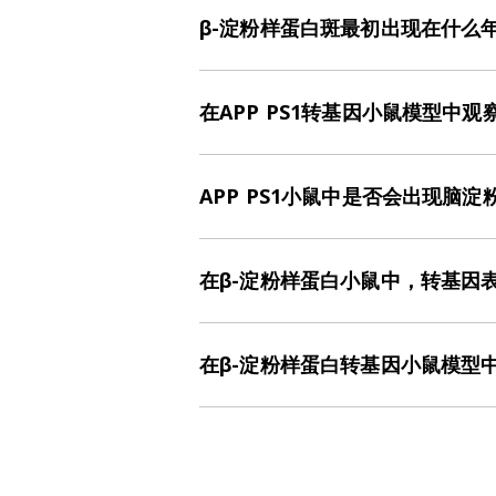
β-淀粉样蛋白斑最初出现在什么
在这些转基因APP小鼠中，β-淀粉
在APP PS1转基因小鼠模型中
我们观察到该模型中微胶质细胞减少
型进行了详细分析，具体内容请参见
APP PS1小鼠中是否会出现脑淀
境
。
在这只阿尔茨海默病转基因小鼠模型
白染色。
在β-淀粉样蛋白小鼠中，转基因
突变的APP和PSEN1（PS1）人类基
在β-淀粉样蛋白转基因小鼠模型
斑块最初出现在额叶皮层和海马旁回
许多脑区出现大量斑块。我们对这些3