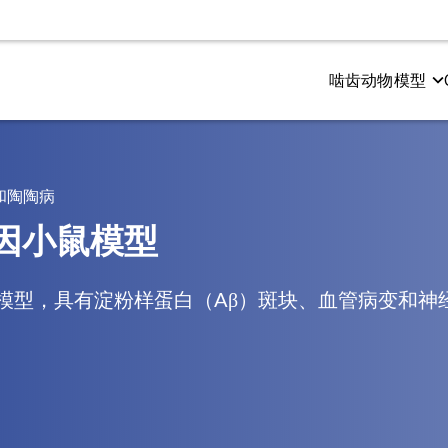
啮齿动物模型
测试
尔茨海默氏症和 Tauopathies
电生理学
多发性硬化症（MS）
和感觉功能
粉样β与tau蛋白共病理模型
CMAP 和 MUNE（运动）
Cuprizone 型号
和陶陶病
与认知
粉样蛋白β转基因模型
CNAP（感官）
EAE模型
因小鼠模型
小鼠模型，具有淀粉样蛋白（Aβ）斑块、血管病变和
成像
空间生物学
振成像（MRI）
淀粉样斑块
子发射断层扫描（PET）
小胶质细胞
机断层扫描（CT）
神经肌肉接头（NMJ）
Tau