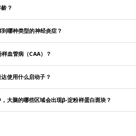
年龄？
样蛋白斑块最初出现在3个月龄时额叶皮层。
观察到哪种类型的神经炎症？
（包括活化的微胶质细胞）和星形胶质细胞增多的时空模式非常
我们的报告
——淀粉样蛋白和β淀粉样蛋白以及阿尔茨海默病APP
粉样血管病（CAA）？
中，我们发现了大量β-淀粉样蛋白血管病变。在软脑膜和深层实
表达使用什么启动子？
因在Thy-1启动子的控制下表达。
中，大脑的哪些区域会出现β-淀粉样蛋白斑块？
。随着小鼠年龄的增长，β-淀粉样蛋白病理学呈现出明确的时空
至15个月大的转基因小鼠进行了全面的特征分析。