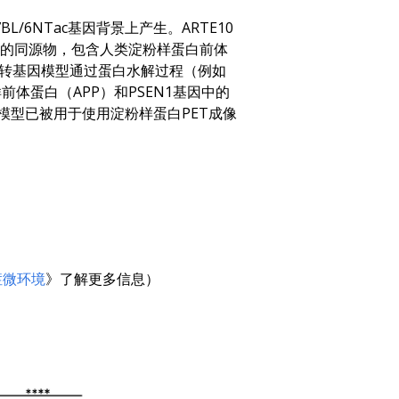
鼠在C57BL/6NTac基因背景上产生。ARTE10
基酸的同源物，包含人类淀粉样蛋白前体
）。这种转基因模型通过蛋白水解过程（例如
样前体蛋白（APP）和PSEN1基因中的
）模型已被用于使用淀粉样蛋白PET成像
症微环境
》了解更多信息）