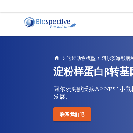
肌萎缩侧索硬化症（ALS）
动物服务
行为
阿
TDP-43转基因模型
给药
运动
淀
啮齿动物模型
阿尔茨海默病
立体定向手术
睡眠
淀
淀粉样蛋白β转基
体液和组织采集
帕金森氏症
阿尔茨海默氏病APP/PS1
α-Synuclein Preformed Fibril (PFF) 模型
发展。
AAV A53T α-Synuclein小鼠模型
组织学和组织分析
活体
免疫组织化学（IHC) | 染色与分析服务
磁共
联系我们吧
免疫荧光 | 多重染色服务
正电
计算