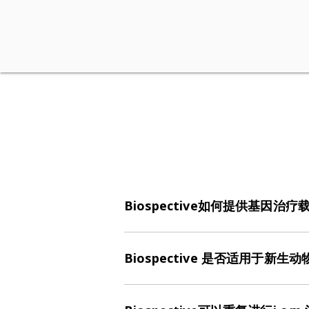
Biospective如何提供基因治疗
我们在基因治疗载体（如AAV）方面
（直接注射到特定脑区）、脑室内给
Biospective 是否适用于新
是的。我们的团队拥有通过多种途径