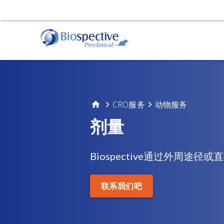
肌萎缩侧索硬化症（ALS）
动物服务
行为
阿
TDP-43转基因模型
给药
运动
淀
CRO服务
动物服务
立体定向手术
睡眠
淀
体液和组织采集
剂量
帕金森氏症
α-Synuclein Preformed Fibril (PFF) 模型
Biospective通过外周途
AAV A53T α-Synuclein小鼠模型
组织学和组织分析
活体
联系我们吧
免疫组织化学（IHC) | 染色与分析服务
磁共
免疫荧光 | 多重染色服务
正电
计算