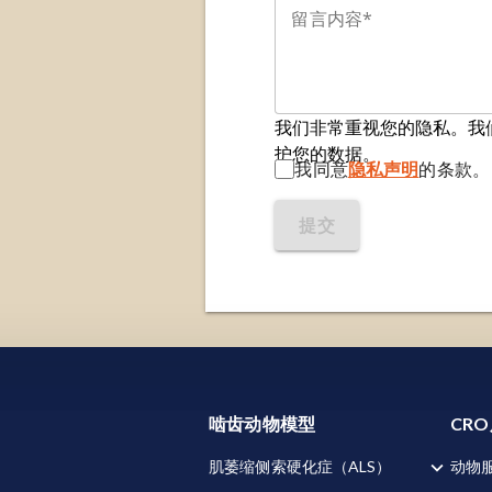
我们非常重视您的隐私。我
护您的数据。
我同意
隐私声明
的条款。
提交
还使用其他cookie来衡量您使用网站的情况或用于营销目的，从
ie的详细信息，请参阅我们的
隐私声明
。
啮齿动物模型
CR
肌萎缩侧索硬化症（ALS）
动物