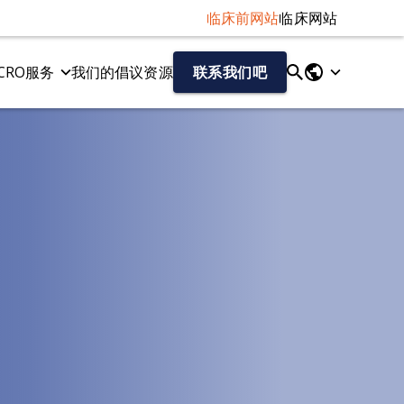
临床前网站
临床网站
CRO服务
我们的倡议
资源
联系我们吧
液体和细胞生物标记物
tau病变模型
神经丝轻链（NF-L）检测
Tau 病的 AAV-Tau 小鼠模型
Aβ40/Aβ42（人类）
Tau纤维扩散模型
总tau蛋白/磷酸化tau蛋白（人源）
细胞因子
趋化因子