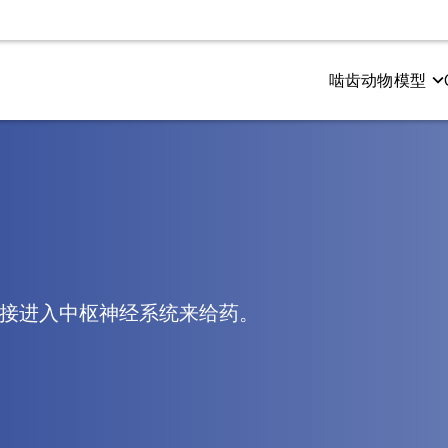
啮齿动物模型
测试
尔茨海默氏症和 Tauopathies
电生理学
多发性硬化症（MS）
和感觉功能
粉样β与tau蛋白共病理模型
CMAP 和 MUNE（运动）
Cuprizone 型号
与认知
粉样蛋白β转基因模型
CNAP（感官）
EAE模型
径或直接进入中枢神经系统来给药。
成像
空间生物学
振成像（MRI）
淀粉样斑块
子发射断层扫描（PET）
小胶质细胞
机断层扫描（CT）
神经肌肉接头（NMJ）
Tau