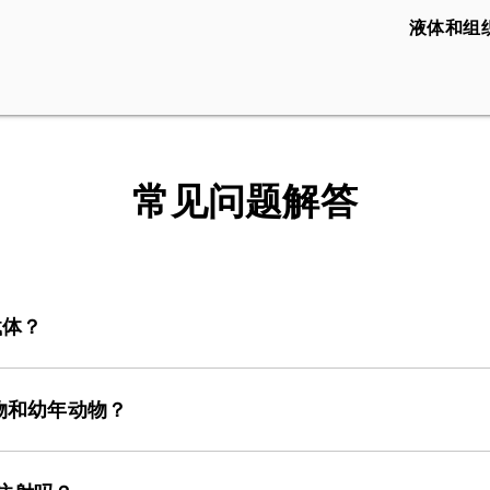
液体和组
常见问题解答
载体？
拥有丰富的经验。这些载体可以通过多种途径传递，包括全身给
药（注射到脑脊液中）或延髓池内给药（注射到脑脊液中）。
生动物和幼年动物？
（包括静脉注射
（如
面静脉）和脑室内注射）给幼崽
（如
P0、