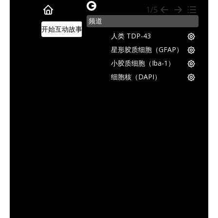
microscopy-
1/5
section-
频道
slider
开始互动故事
人类 TDP-43
星形胶质细胞（GFAP）
小胶质细胞（Iba-1）
细胞核（DAPI）
本 "图像互动 "故事重点介绍了来自 Biospective
原始模型（"Off Dox"）和 Biospectiv
随附的低Dox模型多重免疫荧光（mIF）图像是通
要浏览此 "图像故事"，可以使用 该面板右上角的
箭
您还可以随时与右侧查看器中的显微图像互动，进