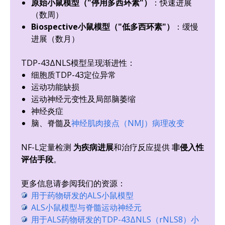
原始小鼠模型（"停用多西环素"）
：快速进展
（数周）
Biospective小鼠模型（"低多西环素"）
：缓慢
进展（数月）
TDP-43ΔNLS模型呈现渐进性：
细胞质TDP-43定位异常
运动功能缺损
运动神经元变性及局部脑萎缩
神经炎症
脑、脊髓及
神经肌肉接点（NMJ）病理改变
NF-L定量检测
为疾病进展
和治疗反应提供
非侵入性
评估手段
。
更多信息请参阅我们的资源：
用于药物研发的ALS小鼠模型
ALS小鼠模型与脊髓运动神经元
用于ALS药物研发的TDP-43ΔNLS（rNLS8）小