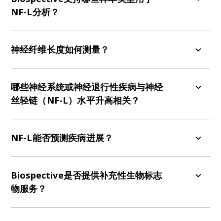
其在体液中的正常浓度较低；但当神经元因损伤或
NF-L分析？
疾病而加速释放NF-L时，脑脊液和/或血液中的NF-
L水平便会显著升高。
Biospective支持多种样本类型的NF-L定量分析，包
括：
神经纤维长度如何测量？
血液（血浆和血清）
NF-L可通过多种检测方法进行测定，例如：
脑脊液
哪些神经系统或神经退行性疾病与神经
细胞培养基
Ella™ & Simple Plex™：自动化微流控免疫检测
丝轻链（NF-L）水平升高相关？
组织匀浆上清液
MSD（Meso Scale Discovery）：电化学发光
（ECL）免疫检测
神经纤维长链蛋白（NF-L）水平升高可见于：
其他样本类型请联系Biospective咨询检测兼容性。
Simoa®
（单分子阵列）：超灵敏免疫检测
NF-L能否预测疾病进展？
肌萎缩性侧索硬化症（ALS）
这些免疫检测技术具备定量分析与多重检测能力，
多发性硬化症（MS）
是的。升高的神经纤维长链蛋白（NF-L）水平通常
具有高灵敏度和可重复性，能够检测疾病进展中的
阿尔茨海默病
与临床疾病的严重程度和进展相关，使其成为有价
Biospective是否提供补充性生物标志
细微变化。
帕金森病
值的预后生物标志物（
Krishnamurthy,
物服务？
tau病变（额颞叶痴呆、进行性核上性麻痹、皮
2024
;
Anjum, 2025
）。
质基底节变性）
Biospective还提供互补生物标志物的谱分析，以多
亨廷顿病