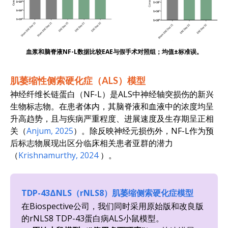
血浆和脑脊液NF-L数据比较EAE与假手术对照组；均值±标准误。
肌萎缩性侧索硬化症（ALS）模型
神经纤维长链蛋白（NF-L）是ALS中神经轴突损伤的新兴
生物标志物。在患者体内，其脑脊液和血液中的浓度均呈
升高趋势，且与疾病严重程度、进展速度及生存期呈正相
关（
Anjum, 2025
）。除反映神经元损伤外，NF-L作为预
后标志物展现出区分临床相关患者亚群的潜力
（
Krishnamurthy, 2024
）。
TDP-43ΔNLS（rNLS8）肌萎缩侧索硬化症模型
在Biospective公司，我们同时采用原始版和改良版
的rNLS8 TDP-43蛋白病ALS小鼠模型。