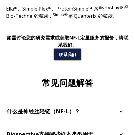
Bio-Techne® 是
Ella™、Simple Plex™、ProteinSimple™ 和
Simoa®
Bio-Techne 的商标；
是 Quanterix 的商标。
如需讨论您的研究需求或获取NF-L定量服务的报价，请联
系我们。
联系我们
常见问题解答
什么是神经丝轻链（NF-L）？
神经丝轻链（NF-L）是一种高度特异于神经元的细
胞骨架蛋白。由于神经元中NF-L的代谢速率较慢，
Biospective支持哪些样本类型用于