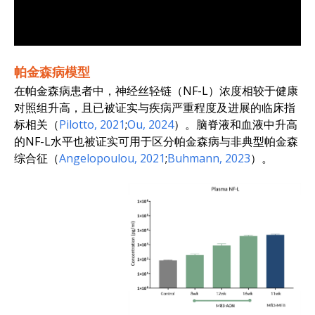
肌萎缩侧索硬化症（ALS）中的 NF-L
TDP-43ΔNLS (rNLS8) ALS 小鼠模型中的 CS
TDP-43ΔNLS (rNLS8) ALS 小鼠模型中的血浆
摘要
目录
神经丝蛋白轻链（NF-L）是肌萎缩性脊髓侧索硬化症（A
在 Biospective 的 TDP-43ΔNLS (r
下图显示了 On Dox（对照组）、Low Dox 和 Off 
CSF 和血浆中的 NF-L 浓度都会随着 Dox
1.
导言
在患者体内，脑脊液和血液中的 NF-L 水平与疾
下图显示了在服用 Dox（对照组）、服用 Low Dox 和服
On Dox
当与补充读数（如脑萎缩的 MRI 测量和神经炎症的多
与
Low Dox
TDP-43ΔNLS 小鼠的血浆 NF-L 浓
帕金森病模型
2.
肌萎缩侧索硬化症（ALS）中的 NF-L
On Dox
On Dox
vs.
与
Off Dox
Low Dox
TDP-43ΔNLS 小鼠的血浆 NF-L 浓
TDP-43ΔNLS 小鼠 CSF NF-L 
在帕金森病患者中，神经丝轻链（NF-L）浓度相较于健康
3.
TDP-43ΔNLS (rNLS8) ALS 小鼠模型中的 CSF N
这幅显微图像显示了小胶质细胞与神经元之间的神经
On Dox
与
Off Dox
TDP-43ΔNLS 小鼠的 CSF NF-L 浓
对照组升高，且已被证实与疾病严重程度及进展的临床指
4.
TDP-43ΔNLS (rNLS8) ALS 小鼠模型中的血浆 N
这张显微镜图片显示的是反应性星形胶质细胞。据推
标相关（
Pilotto, 2021
;
Ou, 2024
）。脑脊液和血液中升高
的NF-L水平也被证实可用于区分帕金森病与非典型帕金森
5.
摘要
血液和脑脊液中的 NF-L 测量值可与脑萎缩（神
综合征（
Angelopoulou, 2021
;
Buhmann, 2023
）。
与对照组相比，皮质变薄图突出显示了 Low Do