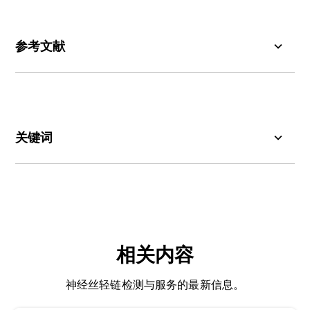
模态视角深入解析神经退行性病变。
脊髓小脑性共济失调
创伤性脑损伤（TBI）与脑震荡
细胞因子：
通过多重检测技术对促炎性细胞因子
参考文献
（
如
IFN-ϒ、
IL-1β
、IL-6、
TNF-α
）
进行定量分析
，是开展机制研究和药物疗效研究的理想方案。关
Angelopoulou, E., Bougea, A., Papadopoulos, A.,
于细胞因子在神经退行性疾病中的作用，请参阅我
Papagiannakis, N., Simitsi, A.M., Koros, C.,
们的神经炎症研究计划：
小胶质细胞、星形胶质细
Georgakis, M.K., Stefanis, L. CSF and circulating
胞与神经退行性疾病
NfL as biomarkers for the discrimination of
关键词
Parkinson disease From atypical parkinsonian
错误折叠蛋白：通过定量检测
病理标志物（如
β淀
syndromes: meta-analysis.
Neurol. Clin. Pract.
,
粉样蛋白
分析物：
、
在生物样本中被测量或分析的特定物质或
磷酸化tau蛋白
、
TDP-43及
α-突触核蛋
11
: e867-e875, 2021; doi:
白
分子，例如蛋白质。
），可支持疾病特异性蛋白病谱分析。详见：
神
10.1212/CPJ.0000000000001116
经疾病中蛋白质错误折叠的建模研究
轴突损伤：
神经元轴突的
损伤
。
Anjum, F., Bakhuraysah, M., Alsharif, A.,
Mohammad, T., Shamsi, A., Hassan, M.I.
相关内容
生物标志物：
可测量的生物状态或状况指标。生物
Emerging biomarkers in amyotrophic lateral
标志物常用于医学和研究中，用于检测或监测疾病
sclerosis: from pathogenesis to clinical
神经丝轻链检测与服务的最新信息。
的存在、进展或严重程度，以及评估治疗效果。
applications.
Front. Mol. Biosci.
,
12
: 1608853,