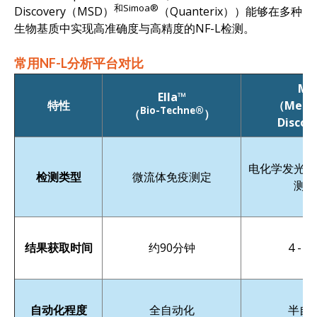
和Simoa®
Discovery（MSD）
（Quanterix））能够在多种
生物基质中实现高准确度与高精度的NF-L检测。
常用NF-L分析平台对比
MS
Ella™
特性
（Meso 
Bio-Techne®
（
）
Discov
电化学发光（
检测类型
微流体免疫测定
测定
结果获取时间
约90分钟
4 - 
自动化程度
全自动化
半自