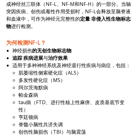
成神经丝三联体（NF-L、NF-M和NF-H）的一部分。当轴
突因疾病、创伤或毒性作用受损时，NF-L会释放至脑脊液
和血液中，可作为神经元完整性的
定量
非侵入性生物标志
物
进行检测。
为何检测NF-L？
神经损伤
的无创生物标志物
追踪
疾病进展
与
治疗效果
适用于多种神经系统及神经退行性疾病与病症，包括：
肌萎缩性侧索硬化症（ALS）
多发性硬化症（MS）
阿尔茨海默病
帕金森病
tau病（FTD、进行性核上性麻痹、皮质基底节变
性）
亨廷顿病
脊髓小脑性共济失调
创伤性脑损伤（TBI）与脑震荡