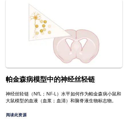
2025; doi:
10.3389/fmolb.2025.1608853
脑脊液（CSF）：
存在于脑室及脑脊髓蛛网膜下腔
的血浆
超滤液
。
Buhmann, C., Magnus, T., Choe, C.U. Blood
neurofilament light chain in Parkinson's
细胞因子：
免疫系统细胞间传递信号的蛋白质分
disease.
J. Neural. Transm., (Vienna)
.
130
: 755-
子。细胞因子可分为白细胞介素、干扰素、肿瘤坏
762, 2023; doi:
10.1007/s00702-023-02632-7
死因子（TNF）、趋化因子、集落刺激因子及转化
生长因子。根据在免疫反应中的作用，细胞因子可
Ferreira-Atuesta, C., Reyes, S., Giovanonni, G.,
分为促炎性或抗炎性两类。
Gnanapavan, S. The evolution of neurofilament
light chain in multiple sclerosis.
Front. Neurosci.
,
ELISA（酶联免疫吸附试验）：一种
常用的分析性
15
: 642384, 2021; doi:
10.3389/fnins.2021.642384
生化检测方法，通过针对目标配体的抗体在液体样
帕金森病模型中的神经丝轻链
本中检测配体（如蛋白质）的存在。
Freedman, M.S., Abdelhak, A., Bhutani, M.K.,
Freeman, J., Gnanapavan, S., Hussain, S.,
神经丝轻链（NfL；NF-L）水平如何作为帕金森病小鼠和
Ella™：
Bio-Techne公司研发的微流控免疫
检测平
Madiraju, S., Paul, F. The role of serum
大鼠模型的血液（血浆；血清）和脑脊液生物标志物。
台
，通过Simple Plex™试剂盒实现蛋白质定量自动
neurofilament light (sNfL) as a biomarker in
化。具备高灵敏度特性，可在90分钟内快速出结
multiple sclerosis: insights from a systematic
果。
阅读此资源
review.
J. Neurol.
,
272
: 400, 2025; doi:
10.1007/s00415-025-13093-1