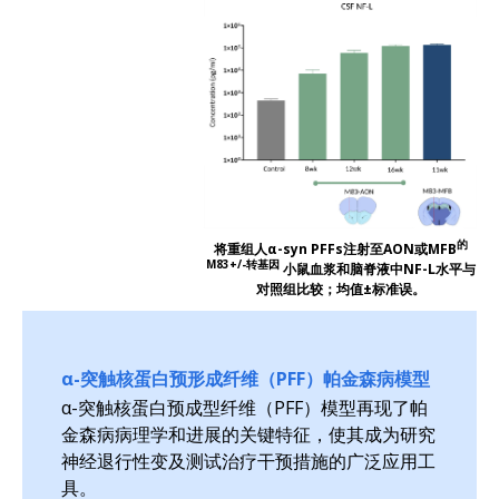
的
将重组人α-syn PFFs注射至AON或MFB
M83+/-转基因
小鼠血浆和脑脊液中NF-L水平与
对照组比较；均值±标准误。
α-突触核蛋白预形成纤维（PFF）帕金森病模型
α-突触核蛋白预成型纤维（PFF）模型再现了帕
金森病病理学和进展的关键特征，使其成为研究
神经退行性变及测试治疗干预措施的广泛应用工
具。