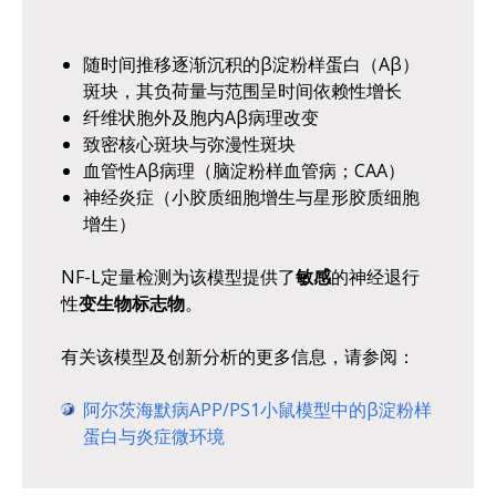
随时间推移逐渐沉积的β淀粉样蛋白（Aβ）
斑块，其负荷量与范围呈时间依赖性增长
纤维状胞外及胞内Aβ病理改变
致密核心斑块与弥漫性斑块
血管性Aβ病理（脑淀粉样血管病；CAA）
神经炎症（小胶质细胞增生与星形胶质细胞
增生）
NF-L定量检测为该模型提供了
敏感
的神经退行
性
变生物标志物
。
有关该模型及创新分析的更多信息，请参阅：
阿尔茨海默病APP/PS1小鼠模型中的β淀粉样
蛋白与炎症微环境