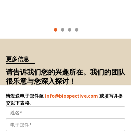
实验性自身免疫性脑脊髓炎（EAE）：一种
常见的
多发性硬化症（MS）自身免疫介导
模型
，由针对髓
Krishnamurthy, K., Pradhan, R.K. Emerging
鞘衍生抗原的特异性CD4+ T细胞诱导形成，其特征
perspectives of synaptic biomarkers in ALS and
为中枢神经系统（CNS）因炎症、脱髓鞘、轴突损
FTD.
Front. Mo.l Neurosci.
,
16
: 1279999, 2024;
伤及神经退行性病变导致的瘫痪。
doi:
10.3389/fnmol.2023.1279999
体液生物标志物：
从血液、脑脊液（CSF）、尿
Ou, R., Liu, K., Lin, J., Yang, T., Xiao, Y., Wei, Q.,
液、汗液、泪液等体液中获取的疾病
指标
。
Hou, Y., Li, C., Zhang, L., Jiang, Z., Zhao, B., Chen,
更多信息
X., Song, W., Wu, Y., Shang, H. Relationship
免疫测定法：一种
利用抗体检测和定量样本中特定
between plasma NFL and disease progression
蛋白质或其他分子的生化
检测方法
。
请告诉我们您的兴趣所在。我们的团队
in Parkinson's disease: a prospective cohort
很乐意与您深入探讨！
study.
J. Neurol.
,
271
: 1837-1843, 2024; doi:
Meso Scale Discovery (MSD)：一种
基于超灵敏
10.1007/s00415-023-12117-y
电化学发光技术的免疫检测平台，可实现多重检测
请发送电子邮件至
info@biospective.com
或填写并提
并在宽动态范围内检测低丰度分析物。
Pilotto, A., Imarisio, A., Conforti, F., Scalvini, A.,
交以下表格。
Masciocchi, S., Nocivelli, S., Turrone, R., Gipponi,
错误折叠蛋白：蛋白质
由氨基酸线性链组成，必须
S., Cottini, E., Borroni, B., Rizzetti, M.C., Pizzi, M.,
折叠成具有功能的三维结构。当这些链未能正确折
Bonanni, L., Sturchio, A., Espay, A.J., Zetterberg,
叠时，形成的蛋白质会呈现异常形态。此类蛋白质
H., Ashton, N.J., Hye, A., Padovani, A. Plasma NfL,