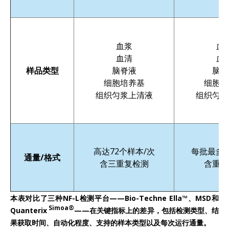
血浆
血
血清
血
样品类型
脑脊液
脑脊
细胞培养基
细胞培
组织匀浆上清液
组织匀浆
高达72个样本/次
每批最多4
通量/格式
含三重复检测
含重复
本表对比了三种NF-L检测平台——Bio-Techne Ella™、MSD和
Simoa®
Quanterix
——在关键指标上的差异，包括检测类型、结
果获取时间、自动化程度、支持的样本类型以及每次运行通量。