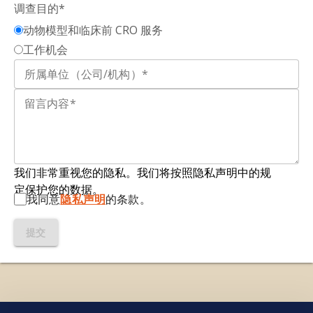
通常不溶于水，并会干扰正常细胞过程。 错误折叠
调查目的*
clinical subtypes and motor progression in
蛋白的积累与多种神经退行性疾病密切相关，包括
动物模型和临床前 CRO 服务
Parkinson's disease.
Parkinsonism Relat.
阿尔茨海默病（AD）、帕金森病（PD）、亨廷顿病
Disord.
,
87
: 41-47, 2021; doi:
工作机会
（HD）和肌萎缩性侧索硬化症（ALS）。
10.1016/j.parkreldis.2021.04.016
多重检测：指
在单个样本或检测孔中同时测定多种
Thomas, K., Spin, P., Sir, N., Hou, K., Ashton, N.J.,
分析物的
能力
。
Zetterberg, H., Miller, S., Pringle, C., Stefanacci,
R., Wischik, C.M., Gauthier, S. Neurofilament
神经丝轻链（NfL；NF-L）：
神经丝的四种亚基
之
light (NfL) chain levels predict clinical decline in
一
，作为神经元内的结构蛋白维持细胞形态；其在
Alzheimer's disease: a systematic review and
我们非常重视您的隐私。我们将按照隐私声明中的规
血液及脑脊液中的浓度可作为神经轴突损伤的标志
meta-analysis.
J. Alzheimers Dis. Rep.
,
9
:
定保护您的数据。
物。
25424823251379878, 2025; doi:
我同意
隐私声明
的条款。
10.1177/25424823251379878
血浆：
血液的液体部分，通过去除血细胞但保留凝
提交
血因子获得；广泛用于生物标志物分析。
预成型纤维（PFF）：经重组的
单体蛋白（如α-突
触核蛋白），在特定条件下孵育后形成聚集的错误
折叠纤维。
我们使用必要的cookie来确保网站正常运行。我们还使