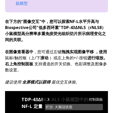
鼠模型
在下方的"图像交互"中，您可以探索NF-L水平升高与
Biospective公司"低多西环素"TDP-43ΔNLS（rNLS8）
小鼠模型高分辨率多重免疫荧光组织切片所示病理变化之
间的关联。
在图像查看器中
，您可通过左键
拖拽实现图像平移
，使用
鼠标/触控板（上/下
滚动
）或左上角的+/-按钮
进行缩放。
右上角控制面板
支持通道的开关切换、色彩调整及图像参
数设置。
建议使用
全屏模式以获得
最佳交互体验。
TDP-43ΔNLS ALS 小鼠模型中的
控制面板
NF-L 定量
栏目: 大脑冠状面