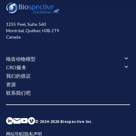
用其他cookie来衡量您使用网站的情况或用于营销目
灵敏度：
检测试剂以高精度检测极低浓度分析物的
的，从而帮助我们进行改进。您可以选择全部接受或全
能力
。
部拒绝。关于我们使用的cookie的详细信息，请参阅我
1255 Peel, Suite 560
们的
隐私声明
。
Montréal, Québec H3B 2T9
血清：
血液凝固后收集的液体部分，不含凝血因子
Canada
全部接受
全部拒绝
但富含蛋白质和分析物。
Simoa（单分子阵列）：
用于检测体液生物标志物
啮齿动物模型
的敏感数字免疫检测平台。
啮齿动物模型概述
CRO服务
肌萎缩侧索硬化症（ALS）
CRO服务概述
我们的倡议
肌萎缩侧索硬化症（ALS）概述
阿尔茨海默氏症和 Tauopathies
动物服务
资源
TDP-43转基因模型
阿尔茨海默氏症和 Tauopathies概述
多发性硬化症（MS）
动物服务概述
行为测试
淀粉样β与tau蛋白共病理模型
联系我们吧
给药
多发性硬化症（MS）概述
tau病变模型
行为测试概述
电生理学
淀粉样蛋白β转基因模型
立体定向手术
Cuprizone 型号
运动和感觉功能
tau病变模型概述
帕金森氏症
电生理学概述
液体和细胞生物标记物
体液和组织采集
EAE模型
睡眠与认知
Tau 病的 AAV-Tau 小鼠模型
CMAP 和 MUNE（运动）
帕金森氏症概述
液体和细胞生物标记物概述
组织学和组织分析
Tau纤维扩散模型
CNAP（感官）
α-Synuclein Preformed Fibril (PFF) 模型
神经丝轻链（NF-L）检测
组织学和组织分析概述
活体成像
AAV A53T α-Synuclein小鼠模型
Aβ40/Aβ42（人类）
免疫组织化学（IHC) | 染色与分析服务
© 2024-2026 Biospective Inc.
活体成像概述
空间生物学
总tau蛋白/磷酸化tau蛋白（人源）
免疫荧光 | 多重染色服务
磁共振成像（MRI）
细胞因子
空间生物学概述
|
网站导航
隐私声明
正电子发射断层扫描（PET）