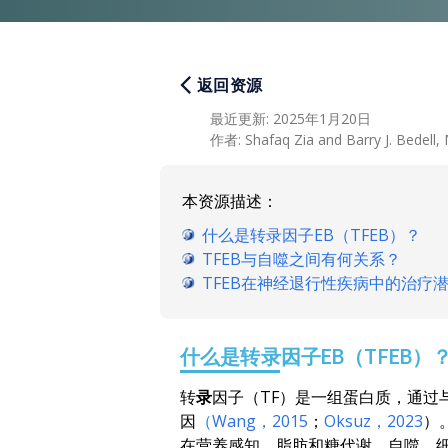
返回资源
最近更新
:
2025年1月20日
作者
:
Shafaq Zia and Barry J. Bedell, 
本资源描述：
什么是转录因子EB（TFEB）？
TFEB与自噬之间有何关系？
TFEB在神经退行性疾病中的治疗
什么是转录因子EB（TFEB）
转
录
因子（TF）是一组蛋白质，通过
因
（Wang，2015
；
Oksuz，2023
）
在营养感知、脂肪和糖代谢、自噬、