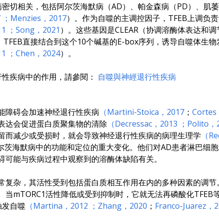
密切相关，包括阿尔茨海默病（AD）、帕金森病（PD）、肌萎
7
；Menzies，2017
）。作为自噬的主调控因子，TFEB上调负
11
；Song，2021
）。这些基因是CLEAR（协调溶酶体表达和
。TFEB直接结合到这个10个碱基的E-box序列，诱导自噬体生
11
；Chen，2024
）。
行性疾病中的作用，請參閱：
自噬與神經退行性疾病
功能障碍会加速神经退行性疾病
（Martini-Stoica，2017
；
Corte
度表达会促进蛋白质聚集物的清除
（Decressac，2013
；Polito，
内滞留而减少或受损时，就会导致神经退行性疾病的病理生理学
（Re
阿尔茨海默病中的功能和定位的重大变化。他们对AD患者淋巴细
障碍可能与疾病过程中观察到的溶酶体缺陷有关。
非常复杂，其活性受到包括蛋白质相互作用在内的多种因素的调节。
。当mTORC1活性降低或受到抑制时，它就无法再磷酸化TFEB
触发自噬
（Martina，2012
；Zhang，2020
；
Franco-Juarez，2