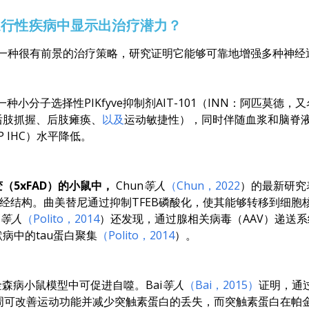
退行性疾病中显示出治疗潜力？
的一种很有前景的治疗策略，研究证明它能够可靠地增强多种神
种小分子选择性PIKfyve抑制剂AIT-101（INN：阿匹莫德，又
后肢抓握、后肢瘫痪、
以及
运动敏捷性），同时伴随血浆和脑脊液神
 IHC）水平降低。
（5xFAD）的小鼠中，
Chun等人
（Chun，2022
）的最新研究
经结构。曲美替尼通过抑制TFEB磷酸化，使其能够转移到细胞核
to等人
（Polito，2014
）还发现，通过腺相关病毒（AAV）递送系统激
病中的tau蛋白聚集
（Polito，2014
）。
金森病小鼠模型中可促进自噬。
Bai等人
（Bai，2015）
证明，通过
4周可改善运动功能并减少突触素蛋白的丢失，而突触素蛋白在帕