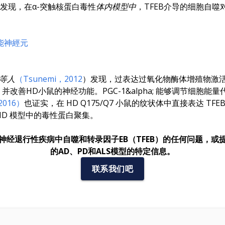
发现，在α-突触核蛋白毒性
体内模型中
，TFEB介导的细胞自噬
能神經元
i等人
（Tsunemi，2012
）发现，过表达过氧化物酶体增殖物激活受体
改善HD小鼠的神经功能。PGC-1&alpha; 能够调节细胞能量
2016）
也证实，在 HD Q175/Q7 小鼠的纹状体中直接表达 TF
 HD 模型中的毒性蛋白聚集。
神经退行性疾病中自噬和转录因子EB（TFEB）的任何问题，或
的AD、PD和ALS模型的特定信息。
联系我们吧