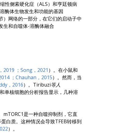
缩性侧索硬化症（ALS）和亨廷顿病
责溶酶体生物发生和功能的基因
调节）网络的一部分，在它们的启动子中
物发生和自噬体-溶酶体融合
s，2019
；Song，2021
）。在小鼠和
2014
；Chauhan，2015
）。然而，当
ddy，2016
）。
Tiribuzi等人
胞和单核细胞的分析报告显示，几种溶
mTORC1是一种自噬抑制剂，它直
等蛋白质。这种情况会导致TFEB转移到
022
）。