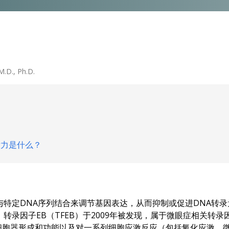
M.D., Ph.D.
潜力是什么？
？
与特定DNA序列结合来调节基因表达，从而抑制或促进DNA转录
。转录因子EB（TFEB）于2009年被发现，属于微眼症相关转录因子
细胞器形成和功能以及对一系列细胞应激反应（包括氧化应激、