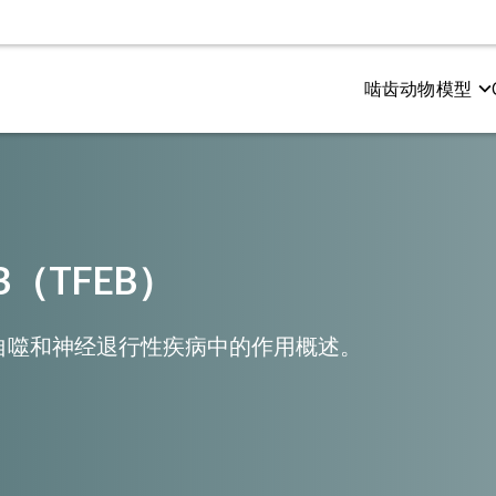
啮齿动物模型
测试
尔茨海默氏症和 Tauopathies
电生理学
多发性硬化症（MS）
和感觉功能
粉样β与tau蛋白共病理模型
CMAP 和 MUNE（运动）
Cuprizone 型号
与认知
粉样蛋白β转基因模型
CNAP（感官）
EAE模型
（TFEB）
在自噬和神经退行性疾病中的作用概述。
成像
空间生物学
振成像（MRI）
淀粉样斑块
子发射断层扫描（PET）
小胶质细胞
机断层扫描（CT）
神经肌肉接头（NMJ）
Tau