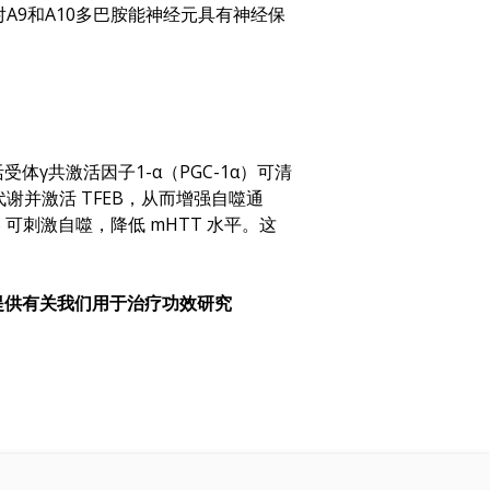
对A9和A10多巴胺能神经元具有神经保
γ共激活因子1-α（PGC-1α）可清
代谢并激活 TFEB，从而增强自噬通
EB 可刺激自噬，降低 mHTT 水平。这
提供有关我们用于治疗功效研究