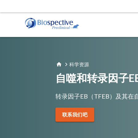
肌萎缩侧索硬化症（ALS）
动物服务
行为
阿
TDP-43转基因模型
给药
运动
淀
科学资源
立体定向手术
睡眠
淀
体液和组织采集
自噬和转录因子EB
帕金森氏症
α-Synuclein Preformed Fibril (PFF) 模型
转录因子EB（TFEB）及其
AAV A53T α-Synuclein小鼠模型
组织学和组织分析
活体
联系我们吧
免疫组织化学（IHC) | 染色与分析服务
磁共
免疫荧光 | 多重染色服务
正电
计算