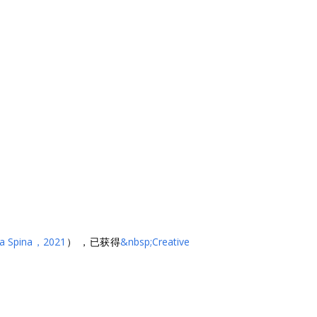
a Spina，2021
）
，已获得
&nbsp;Creative