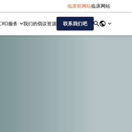
临床前网站
临床网站
CRO服务
我们的倡议
资源
联系我们吧
液体和细胞生物标记物
tau病变模型
神经丝轻链（NF-L）检测
Tau 病的 AAV-Tau 小鼠模型
Aβ40/Aβ42（人类）
Tau纤维扩散模型
总tau蛋白/磷酸化tau蛋白（人源）
细胞因子
趋化因子