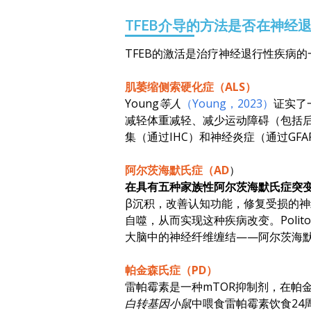
TFEB介导的方法是否在神经
TFEB的激活是治疗神经退行性疾病
肌萎缩侧索硬化症（ALS）
Young等人
（Young，2023）
证实了一
减轻体重减轻、减少运动障碍（包括
集（通过IHC）和神经炎症（通过GFAP
阿尔茨海默氏症（AD
）
在具有五种家族性阿尔茨海默氏症突变
β沉积，改善认知功能，修复受损的神
自噬，从而实现这种疾病改变。
Poli
大脑中的神经纤维缠结——阿尔茨海默
帕金森氏症（PD）
雷帕霉素是一种mTOR抑制剂，在帕
白转基因小鼠
中喂食雷帕霉素饮食2