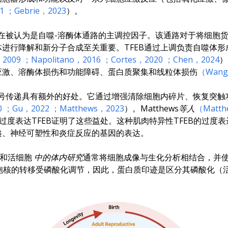
1
；Gebrie，2023
）。
现在被认为是自噬-溶酶体通路的主调控因子。该通路对于将细胞
进行降解和新分子合成至关重要。TFEB通过上调负责自噬体
，2009
；Napolitano，2016
；Cortes，2020
；Chen，2024
）
应激、溶酶体损伤和功能障碍、蛋白质聚集和线粒体损伤
（Wang
B信号传递具有额外的好处。它通过增强清除细胞内碎片、恢复突
0
；Gu，2022
；Matthews，2023
）。
Matthews等人
（Matth
骼肌中过度表达TFEB证明了这些益处。这种肌肉特异性TFEB的
递、神经可塑性和炎症反应的基因的表达。
和活细胞
中的体内研究
通常将细胞成像与生化分析相结合，并
质到细胞核的转移受磷酸化调节，因此，蛋白质印迹是区分其磷酸化