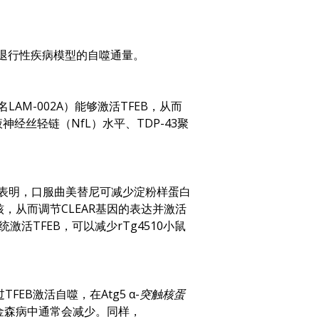
经退行性疾病模型的自噬通量。
名LAM-002A）能够激活TFEB，从而
经丝轻链（NfL）水平、TDP-43聚
表明，口服曲美替尼可减少淀粉样蛋白
，从而调节CLEAR基因的表达并激活
活TFEB，可以减少rTg4510小鼠
TFEB激活自噬，在
Atg5 α-突触核蛋
金森病中通常会减少。同样，