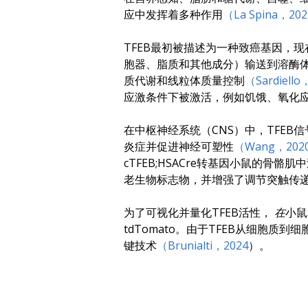
应中发挥着多种作用
（La Spina，202
TFEB最初被描述为一种致癌基因，
胞器、脂质和其他成分）输送到溶酶体
质代谢和线粒体质量控制
（Sardiello
应激条件下被激活，例如饥饿、氧化
在中枢神经系统（CNS）中，TFE
炎症并促进神经可塑性
（Wang，202
cTFEB;HSACre转基因小鼠的骨
老生物标志物，并增强了调节突触传
为了可视化并量化TFEB活性，
在
小鼠
tdTomato。由于TFEB从细胞
键技术
（Brunialti，2024
）。