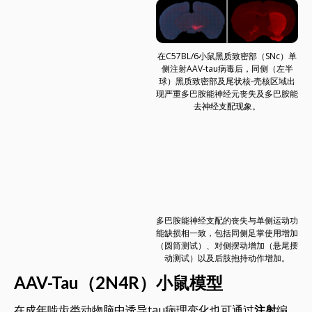
在C57BL/6小鼠黑质致密部（SNc）单
侧注射AAV-tau病毒后，同侧（左半
球）黑质致密部及尾状核-壳核区域出
现严重多巴胺能神经元丧失及多巴胺能
去神经支配现象。
多巴胺能神经支配的丧失与单侧运动功
能缺损相一致，包括同侧足掌使用增加
（圆筒测试）、对侧摆动增加（悬尾摆
动测试）以及后肢抱持动作增加。
AAV-Tau（2N4R）小鼠模型
在成年啮齿类动物脑中诱导tau病理变化也可通过
注射
编