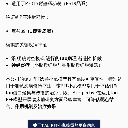
适用于P301
S转基因小鼠
（PS19品系）
验证的PFF注射部位：
海马区（±覆盖皮层）
模拟的关键疾病特征：
沿
明确时空模式
进行的tau病理
渐进性
扩散
神经炎症
（小胶质细胞与星形胶质细胞激活）
本公司的tau PFF诱导小鼠模型具有高度可重复性，特别适
用于测试疾病修饰疗法。该PFF小鼠模型常用于评估针对
tau蛋白聚集与传播的治疗手段。Biospective在运用tau
PFF模型开展临床前研究方面经验丰富，可评估
靶点结
合
、
作用机制
及
治疗效果
。
关于TAU PFF小鼠模型的更多信息