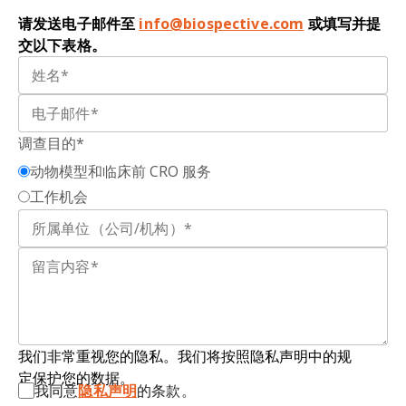
Bechmann, I., Bennett, M., Bennett, F., Bessis, A.,
变
，而非记忆衰退。 额颞叶痴呆主要分为三种亚
请发送电子邮件至
info@biospective.com
或填写并提
Biber, K., Bilbo, S., Blurton-Jones, M., Boddeke,
型：
行为变异型额颞叶痴呆（
bvFTD
）、
非
流畅
交以下表格。
E., Brites, D., Brône, B., … Wyss-Coray, T.
型
原发性进行性失语症（
nfvPPA
）
以及
语义变异
Microglia states and nomenclature: a field at its
型
原发性进行性失语症（
svPPA
）。
crossroads.
Neuron,
110
: 3458–3483, 2022;
doi:
10.1016/j.neuron.2022.10.020
小胶质细胞：
存在于脑和脊髓中的神经胶质细胞类
调查目的*
型之一。约占脑内总细胞数的10-15%，作为中枢神
动物模型和临床前 CRO 服务
经系统的主要免疫细胞发挥作用。这些细胞对维持
稳态、清除细胞碎片以及提供大脑内的关键支持功
工作机会
能至关重要。
小胶质细胞形态测量学：
对小胶质细胞形态
进行定
量
测量，包括细胞面积、细胞体周长、突触骨架分
支点数量等参数。
神经退行性变：
导致神经元丧失的复杂多因素病理
我们非常重视您的隐私。我们将按照隐私声明中的规
过程。
定保护您的数据。
我同意
隐私声明
的条款。