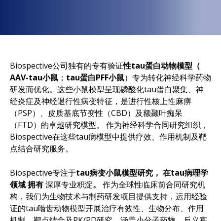
Biospective公司独有的专有验证
性tau蛋白动物模型（
AAV-tau小鼠
；
tau蛋白PFF小鼠
）专为转化神经科学药物
研发而优化。这些小鼠模型呈现磷酸化tau蛋白聚集、神
经炎症及神经退行性病变特征，是进行性核上性麻痹
（PSP）、皮质基底节变性（CBD）及额颞叶痴呆
（FTD）的卓越研究模型。 作为神经科学合同研究组织，
Biospective在这些tau病模型中提供疗效、作用机制及靶
点结合研究服务。
Biospective专注于
tau病变小鼠模型研究，
在tau病理学
领域
拥有
深厚专业积淀
。
作为全球性临床前合同研究机
构，我们为生物技术与制药研发项目提供支持，运用经验
证的tau啮齿动物模型开展治疗有效性、生物分布、作用
机制、靶点结合及PK/PD研究，涵盖小分子药物、反义寡