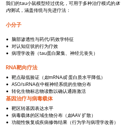
我们的tau小鼠模型经过优化，可用于多种治疗模式的
体
内
测试，涵盖传统与先进疗法：
小分子
脑部渗透性与药代/药效学特征
对认知症状的行为疗效
病理学改善（tau蛋白聚集、神经元丧失）
RNA靶向疗法
靶点敲低验证（
如mRNA或
蛋白质水平降低）
ASO/siRNA在中枢神经系统的生物分布
转化生物标志物读数以确认通路激活
基因治疗与病毒载体
靶区转基因表达水平
病毒载体的区域生物分布（
如AAV
扩散）
功能性恢复或疾病修饰结果（行为学与病理学改善）