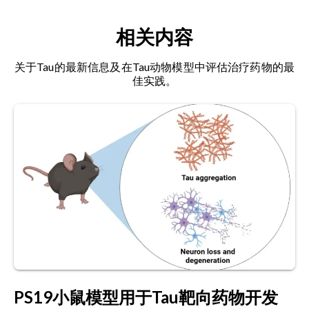
毒，携带约4.8千碱基的线性单链DNA基因组。其若
Alzheimer’s disease: interplay mechanisms and
干关键特性使其成为构建体细胞转基因与基因治疗
clinical translation.
J.
相关内容
载体的理想载体。
Neuroinflammation.
,
20
:165, 2023;
doi:
10.1186/s12974-023-02853-3
关于Tau的最新信息及在Tau动物模型中评估治疗药物的最
阿尔茨海默病：
一种进行性神经退行性疾病，特征
佳实践。
为认知衰退、记忆丧失及行为改变。该病与脑内β淀
Escartin, C., Galea, E., Lakatos, A., O’Callaghan,
粉样蛋白斑块和tau蛋白缠结的积累相关，并伴随大
J.P., Petzold, G.C., Serrano-Pozo, A., Steinhäuser,
脑皮层及皮层下区域神经元与突触的丧失。
C., Volterra, A., Carmignoto, G., Agarwal, A.,
Allen, N.J., Araque, A., Barbeito, L., Barzilai, A.,
β淀粉样蛋白（Aβ）：
由淀粉样前体蛋白（APP）
Bergles, D.E., Bonvento, G., Butt, A.M., Chen,
衍生出的
肽类物质
，可聚集形成斑块。
W.T., … Verkhratsky, A. Reactive astrocyte
nomenclature, definitions, and future
星形胶质细胞形态测量学：
对星形胶质细胞形态的
directions.
Nat. Neurosci.
,
24
: 312–325,
定量
测量，包括细胞面积、细胞体占面积比例、领
2021;
doi:10.1038/s41593-020-00783-4
地大小、突触骨架分支点数量等参数。
Ichikawa-Escamilla, E., Velasco-Martínez, R.A., &
星形胶质细胞增生：
星形胶质细胞（一种胶质细
Adalid-Peralta, L. Progressive Supranuclear
胞）对脑损伤或疾病的
增殖和
肥大反应，常见于神
Palsy Syndrome: An Overview.
IBRO Neurosci
PS19小鼠模型用于Tau靶向药物开发
经退行性疾病。
Rep.
,
16
:598-608, 2024;
doi: