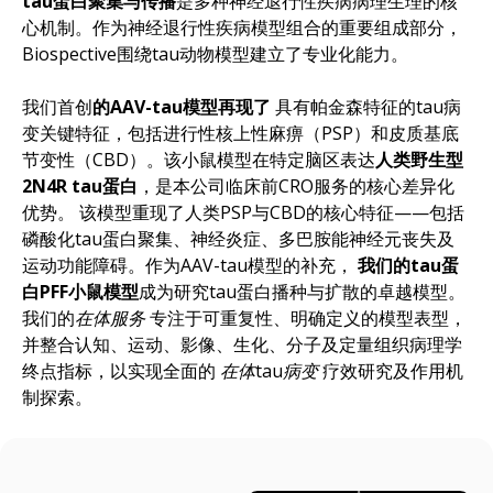
tau蛋白聚集与传播
是多种神经退行性疾病病理生理的核
心机制。作为神经退行性疾病模型组合的重要组成部分，
Biospective围绕tau动物模型建立了专业化能力。
我们首创
的AAV-tau模型再现了
具有帕金森特征的tau病
变关键特征，包括进行性核上性麻痹（PSP）和皮质基底
节变性（CBD）。该小鼠模型在特定脑区表达
人类野生型
2N4R tau蛋白
，是本公司临床前CRO服务的核心差异化
优势。 该模型重现了人类PSP与CBD的核心特征——包括
磷酸化tau蛋白聚集、神经炎症、多巴胺能神经元丧失及
运动功能障碍。作为AAV-tau模型的补充，
我们的tau蛋
白PFF小鼠模型
成为研究tau蛋白播种与扩散的卓越模型。
我们的
在体服务
专注于可重复性、明确定义的模型表型，
并整合认知、运动、影像、生化、分子及定量组织病理学
终点指标，以实现全面的
在体tau病变
疗效研究及作用机
制探索。