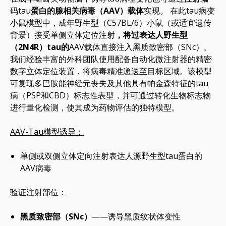
码tau
蛋白的腺相关病毒（AAV）载体
实现。 在此tau病变
小鼠模型中，成年野生型（C57BL/6）小鼠（或适宜遗传
背景）接受单侧立体定位注射
，将过表达人野生型
（2N4R）tau的
AAV载体直接注入黑质致密部（SNc）。
我们经验丰富的外科团队使用配备自动化微注射器的精密
数字立体定位装置，将病毒精准递送至目标区域。该模型
可复现多巴胺能神经元丧失及其他具有帕金森特征的tau
病（PSP和CBD）标志性表型，并可通过转化生物标志物
进行量化检测，使其成为药物评估的独特模型。
AAV-Tau模型诱导：
单侧或双侧立体定向注射表达人源野生型tau蛋白的
AAV病毒
验证注射部位：
黑质致密部（SNc）
——诱导黑质纹状体变性