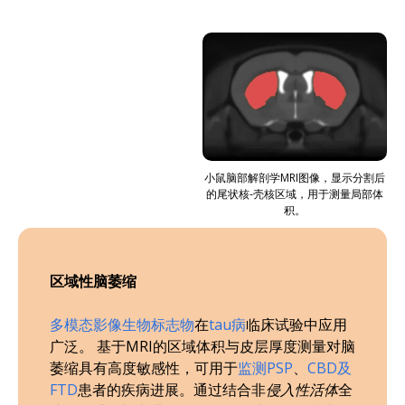
小鼠脑部解剖学MRI图像，显示分割后
的尾状核-壳核区域，用于测量局部体
积。
区域性脑萎缩
多模态影像生物标志物
在
tau病
临床试验中应用
广泛。 基于MRI的区域体积与皮层厚度测量对脑
萎缩具有高度敏感性，可用于
监测PSP
、
CBD及
FTD
患者的疾病进展。通过结合非
侵入性活体
全