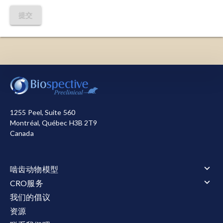
神经丝轻链（NfL；NF-L）：
神经丝的四种亚基
之
一
，作为神经元内的结构蛋白维持细胞形态；其在
提交
血液及脑脊液中的浓度可作为神经轴突损伤的标志
物。
预成型纤维（PFF）：
经重组的单体蛋白（
如α-突触
我们使用必要的cookie来确保网站正常运行。我们还使
核蛋白
），在特定条件下孵育后形成聚集的错误折
用其他cookie来衡量您使用网站的情况或用于营销目
叠纤维。
的，从而帮助我们进行改进。您可以选择全部接受或全
部拒绝。关于我们使用的cookie的详细信息，请参阅我
进行性核上性麻痹（PSP）：
属于非典型
帕金森综
1255 Peel, Suite 560
们的
隐私声明
。
合征
范畴的神经退行性疾病
。其经典表现包括步
Montréal, Québec H3B 2T9
Canada
态、平衡、眼球运动及吞咽功能障碍。除运动症状
全部接受
全部拒绝
外，行为改变和执行功能障碍等非运动症状亦常
见。 PSP患病率存在差异，估计值为每10万人口中
啮齿动物模型
1.4至8.3例（
Ichikawa-Escamilla, 2024
）。
啮齿动物模型概述
CRO服务
肌萎缩侧索硬化症（ALS）
反应性星形胶质细胞：作为
"反应性星形胶质细胞增
CRO服务概述
我们的倡议
肌萎缩侧索硬化症（ALS）概述
阿尔茨海默氏症和 Tauopathies
生"组成部分，指星形胶质细胞为应对中枢神经系统
动物服务
资源
TDP-43转基因模型
阿尔茨海默氏症和 Tauopathies概述
多发性硬化症（MS）
动物服务概述
病理状态而呈现的多种
行为测试
分子状态统称
。该定义由
淀粉样β与tau蛋白共病理模型