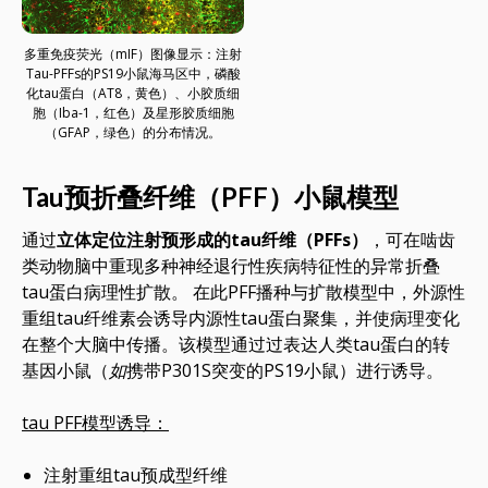
多重免疫荧光（mIF）图像显示：注射
Tau-PFFs的PS19小鼠海马区中，磷酸
化tau蛋白（AT8，黄色）、小胶质细
胞（Iba-1，红色）及星形胶质细胞
（GFAP，绿色）的分布情况。
Tau预折叠纤维（PFF）小鼠模型
通过
立体定位注射预形成的tau纤维（PFFs）
，可在啮齿
类动物脑中重现多种神经退行性疾病特征性的异常折叠
tau蛋白病理性扩散。 在此PFF播种与扩散模型中，外源性
重组tau纤维素会诱导内源性tau蛋白聚集，并使病理变化
在整个大脑中传播。该模型通过过表达人类tau蛋白的转
基因小鼠（
如
携带P301S突变的PS19小鼠）进行诱导。
tau PFF模型诱导：
注射重组tau预成型纤维