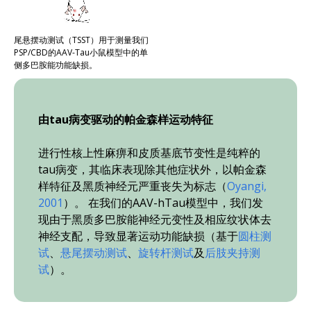
尾悬摆动测试（TSST）用于测量我们
PSP/CBD的AAV-Tau小鼠模型中的单
侧多巴胺能功能缺损。
由tau病变驱动的帕金森样运动特征
进行性核上性麻痹和皮质基底节变性是纯粹的
tau病变，其临床表现除其他症状外，以帕金森
样特征及黑质神经元严重丧失为标志（
Oyangi,
2001
）。 在我们的AAV-hTau模型中，我们发
现由于黑质多巴胺能神经元变性及相应纹状体去
神经支配，导致显著运动功能缺损（基于
圆柱测
试
、
悬尾摆动测试
、
旋转杆测试
及
后肢夹持测
试
）。