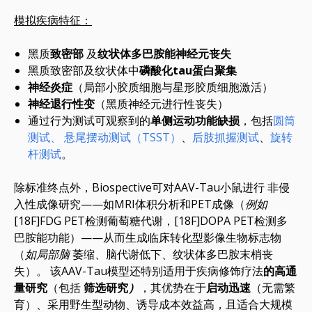
模拟疾病特征：
黑质
致密部
及
纹状体多巴胺能神经元丧失
黑质致密部及纹状体中
磷酸化tau蛋白聚集
神经炎症
（局部小胶质细胞与星形胶质细胞激活）
神经退行性变
（黑质神经元进行性丧失）
通过行为测试可观察到的
单侧运动功能缺损
，包括
圆筒
测试、
悬尾摆动测试（TSST）
、
后肢抓握测试
、
旋转
杆测试
。
除标准终点外，Biospective可对AAV-Tau小鼠进行
非侵
入性成像研究——如MRI体积分析和PET成像（
例如
[18F]FDG PET检测葡萄糖代谢，[18F]DOPA PET检测多
巴胺能功能）——从而生成临床转化型影像生物标志物
（
如局部脑
萎缩、脑代谢低下、纹状体多巴胺末梢丧
失）。 该AAV-Tau模型还特别适用于疾病修饰疗法
的高通
量研究
（包括
筛选研究
）
，其优势在于
启动迅速
（无需繁
育）、采用野生型动物、诱导成本效益高，且适合大规模