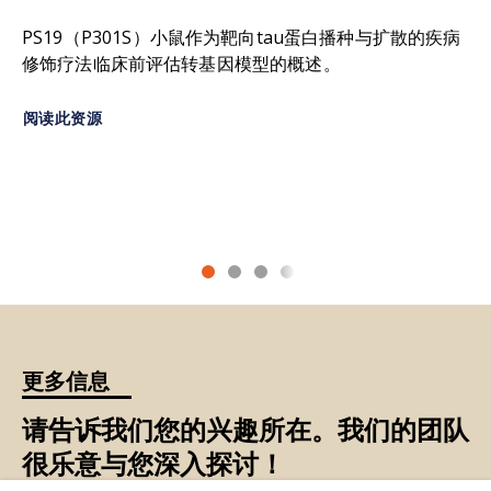
10.1016/j.ibneur.2024.04.008
PS19（P301S）小鼠作为靶向tau蛋白播种与扩散的疾病
脑萎缩：
整个大脑或大脑特定区域体积或厚度的
减
修饰疗法临床前评估转基因模型的概述。
少
。
Lew, C.H., Petersen, C., Neylan, T.C., Grinberg,
L.T. Tau-driven degeneration of sleep- and
阅读此资源
脑脊液（CSF）：
存在于脑室及脑脊髓蛛网膜下腔
wake-regulating neurons in Alzheimer's
的血浆
超滤液
。
disease.
Sleep Med. Rev.
,
60
:101541, 2021;
doi:
10.1016/j.smrv.2021.101541
皮质基底节变性（
CBD）
：
一种
表现
为
非典型
帕
金森综合征的
罕见神经退行性疾病
。
CBD累及
大
Oyanagi, K., Tsuchiya, K., Yamazaki, M., Ikeda, K.
脑皮质和基底节，
因症状相似常被误诊为进行性核
Substantia nigra in progressive supranuclear
上性麻痹（PSP）。两者
均属tau病变范畴，特征
为
palsy, corticobasal degeneration, and
脑内
tau
蛋白
异常
堆积
。
parkinsonism-dementia complex of Guam:
specific pathological features.
J. Neuropathol.
额颞叶痴呆（FTD）：
一组
以
额叶和/或颞叶
进行
Exp. Neurol.
,
60
:393-402, 2001;
doi:
更多信息
性损伤为
特征
的神经退行性疾病
。该损伤导致多种
10.1093/jnen/60.4.393
症状
，包括
人格、行为及语言能力的改变。
FTD与
请告诉我们您的兴趣所在。我们的团队
阿尔茨海默病等
其他痴呆症的区别
在于：它通常
影
Paolicelli, R. C., Sierra, A., Stevens, B., Tremblay,
很乐意与您深入探讨！
响年轻人群（
典型发病年龄为45至65岁），且早期
M. E., Aguzzi, A., Ajami, B., Amit, I., Audinat, E.,
即出现
显著
的社会行为、
执行
功能及语言能力
改