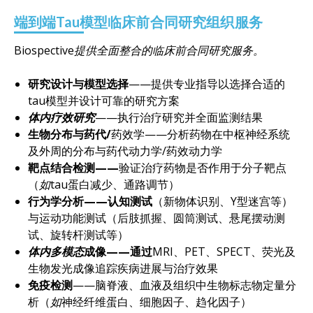
端到端Tau模型临床前合同研究组织服务
Biospective提供全面整合的临床前合同研究服务。
研究设计与模型选择
——提供专业指导以选择合适的
tau模型并设计可靠的研究方案
体内疗效研究
——执行治疗研究并全面监测结果
生物分布与药代/
药效学——分析药物在中枢神经系统
及外周的分布与药代动力学/药效动力学
靶点结合检测——
验证治疗药物是否作用于分子靶点
（
如
tau蛋白减少、通路调节）
行为学分析——认知测试
（新物体识别、Y型迷宫等）
与运动功能测试（后肢抓握、圆筒测试、悬尾摆动测
试、旋转杆测试等）
体内多模态
成像——通过
MRI、PET、SPECT、荧光及
生物发光成像追踪疾病进展与治疗效果
免疫检测
——脑脊液、血液及组织中生物标志物定量分
析（
如
神经纤维蛋白、细胞因子、趋化因子）