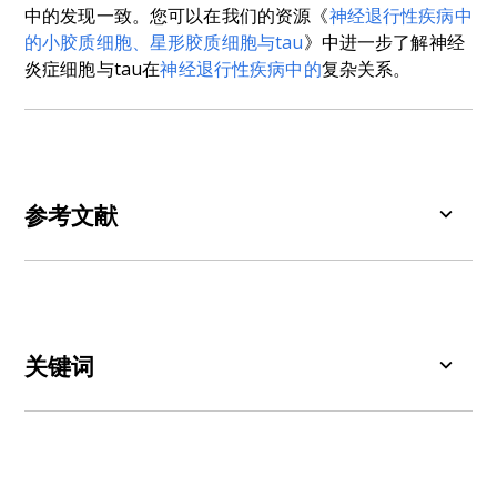
中的发现一致。您可以在我们的资源《
神经退行性疾病中
的小胶质细胞、星形胶质细胞与tau
》中进一步了解神经
炎症细胞与tau在
神经退行性疾病中的
复杂关系。
参考文献
Carbonell, F., McNicoll, C., Zijdenbos,A.P., Bedell,
B.J. Alzheimer's Disease Neuroimaging
Initiative. Tau-related reduction of glucose
metabolism in mild cognitive impairment occurs
关键词
independently of APOE ε4 genotype and is
influenced by Aβ.
Alzheimers Dement.
,
腺相关病毒（AAV）：
感染人类及其他灵长类动物
21
:e14625, 2025;
doi: 10.1002/alz.14625
（
如小
鼠
、
大鼠）细胞
的小型
病毒。 该病毒属
细小
病毒科
依赖细小病毒属，
为
复制
缺陷型无包膜病
Chen, Y., Yu, Y. Tau and neuroinflammation in