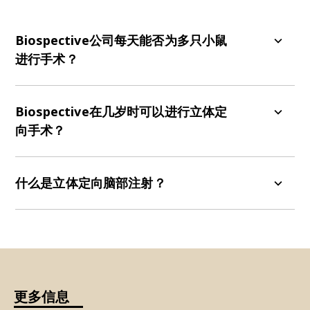
Biospective公司每天能否为多只小鼠
进行手术？
是的。我们的团队已经开发出一种高通量、生产级
别的流程，用于执行这些复杂的程序。我们拥有多
Biospective在几岁时可以进行立体定
种立体定向设备，以及多名具备此类手术专业知识
向手术？
的团队成员。
我们可以在整个生命周期内进行手术，包括新生
（P0-P1）、新生儿（P14至P21）、青少年、成年
什么是立体定向脑部注射？
和老年小鼠和大鼠。
立体定向注射是一种微创手术，利用三维坐标系
统、立体定向仪和细针将药物精准输送到大脑特定
区域。
更多信息