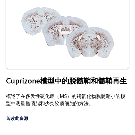
素，它使免疫细胞得以进入大脑引发炎症。
物学疾病
，184
: 106230,
2023;
doi:10.1016/j.nbd.2023.106230
脑脊液（CSF）：
存在于脑室及脑脊髓蛛网膜下腔
的血浆
超滤液
。
Dhaiban, S., Al-Ani, M., Elemam, N.M., Al-Aawad,
M.H., Al-Rawi, Z., Maghazachi, A.A. 周围免疫细胞
杯嗪：
草酸双（环己亚胺基肼）[
]；一
C14H22N4O2
在多发性硬化症及实验性自身免疫性脑脊髓炎中的
种铜螯合剂。
作用。
《科学
》
杂志，第3卷
：12，2021年；
doi:10.3390/sci3010012
细胞因子：
类蛋白质，作为免疫系统细胞间的信号
分子。细胞因子可分为白细胞介素、干扰素、肿瘤
Donia, M., Mangano, K., Quattrocchi, C., Fagone,
坏死因子（TNF）、趋化因子、集落刺激因子及转
P., Signorelli, S., Magro, G., Sfacteria, A.,
Cuprizone模型中的脱髓鞘和髓鞘再生
化生长因子。根据在免疫应答中的作用，细胞因子
Bendtzen, K., Nicoletti, F. 地塞米松在预防和治疗
可分为促炎性或抗炎性。
啮齿动物实验性自身免疫性脑脊髓炎中的特异性和
概述了在多发性硬化症（MS）的铜氰化物脱髓鞘小鼠模
菌株无关效应。
Scand J Immunol
,
72
: 396-407,
型中测量髓磷脂和少突胶质细胞的方法。
脱髓鞘：破坏性过程，
导致包裹轴突的髓鞘受损。
2010;
doi:10.1111/j.1365-3083.2010.02451.x
在中枢神经系统中，髓鞘保护着大脑、脊髓及视神
阅读此资源
经中的神经纤维。当髓鞘受损时，神经传导电信号
Duffy, S.S., Lees, J.G., Moalem-Taylor, G. 免疫细
的能力会减缓甚至中断。
胞与胶质细胞类型在实验性自身免疫性脑脊髓炎及