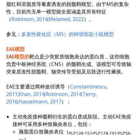
脂红和溶脂质等毒素诱发的脱髓鞘模型。由于MS的复杂
性，目前尚无单一模型能全面涵盖其所有特征
（
Robinson, 2014
;
Melamed, 2022
）。
参见：
多发性硬化症（MS）的杯状吡啶小鼠模型
EAE模型
E
A
E模型的
靶点是少突胶质细胞表达的蛋白质，这些细胞
负责中枢神经系统（CNS）的髓鞘生成。该模型可导致轴
突束原发性脱髓鞘、轴突传导受损及后肢进行性瘫痪。
EAE主要通过两种途径诱导（
Constantinescu,
2011
;
Khan, 2014
;
Robinson, 2014
;
Terry,
2016
;
Hasselmann, 2017
）：
主动免疫接种髓鞘衍生的蛋白质或肽段。主动EAE免疫
接种可采用多种致脑炎表位，包括：
脑脂蛋白致脑炎表位（
,
,
PLP139-151
PLP178-191
PLP56-
）