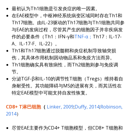
最初认为Th1细胞是引发炎症的唯一因素。
在EAE模型中，中枢神经系统病变区域同时存在Th1和
Th17细胞。由IL-23驱动的Th17细胞与Th1细胞共同参
与EAE的发病过程，尽管其产生的细胞因子并非疾病发
作的必要条件（Th1：IFN-γ和
TNF-α；
Th17：IL-17-
A、IL-17-F、IL-22）。
Th1和Th17细胞通过脱髓鞘和炎症机制导致轴突损
伤，其具体作用机制因动物品系和免疫方法而异。
Th1细胞确实具有致病性，而Th2细胞则参与免疫调
节。
分泌TGF-β和IL-10的调节性T细胞（Tregs）维持着自
身耐受性。其功能障碍与MS的进展有关，而其活性在
特定EAE模型中可能支持自发性恢复。
CD8+ T淋巴细胞
（
Linker, 2009
;
Duffy, 2014
;
Robinson,
2014
）
尽管EAE主要作为CD4+ T细胞模型，但CD8+ T细胞和