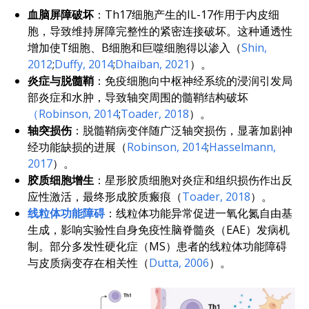
血脑屏障破坏
：Th17细胞产生的IL-17作用于内皮细
胞，导致维持屏障完整性的紧密连接破坏。这种通透性
增加使T细胞、B细胞和巨噬细胞得以渗入（
Shin,
2012
;
Duffy, 2014
;
Dhaiban, 2021
）。
炎症与脱髓鞘
：免疫细胞向中枢神经系统的浸润引发局
部炎症和水肿，导致轴突周围的髓鞘结构破坏
（Robinson, 2014
;
Toader, 2018
）。
轴突损伤
：脱髓鞘病变伴随广泛轴突损伤，显著加剧神
经功能缺损的进展（
Robinson, 2014
;
Hasselmann,
2017
）。
胶质细胞增生
：星形胶质细胞对炎症和组织损伤作出反
应性激活，最终形成胶质瘢痕（
Toader, 2018
）。
线粒体功能障碍
：线粒体功能异常促进一氧化氮自由基
生成，影响实验性自身免疫性脑脊髓炎（EAE）发病机
制。部分多发性硬化症（MS）患者的线粒体功能障碍
与皮质病变存在相关性（
Dutta, 2006
）。