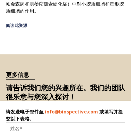
帕金森病和肌萎缩侧索硬化症）中对小胶质细胞和星形胶
Nam, J., Koppinen, T.K., Voutilainen, M.H. Manf
少突胶质细胞：
存在于脑和脊髓中的神经胶质细胞
质细胞的作用。
在EAE早期具有神经保护作用，且地塞米松治疗后脊
类型之一。约占所有胶质细胞的20-40%，在脑细胞
髓白质中该蛋白表达升高。
《细胞神经科学前沿》
总量中占比约10-20%。少突胶质细胞是产生并维持
阅读此资源
，15
: 640084,
髓鞘的细胞。单个少突胶质细胞可延伸其突触至多
2021;
doi:10.3389/fncel.2021.640084
个轴突，并为多个轴突节段包裹保护性髓鞘层。
Robinson, A.P., Harp, C.T., Noronha, A., Miller,
少突胶质细胞前体细胞（OPC）：又
称少突胶质细
S.D. 多发性硬化症的实验性自身免疫性脑脊髓炎
胞祖细胞，具有分化成熟为少突胶质细胞潜能的神
(EAE)模型：理解疾病病理生理学与治疗的实用价
经细胞类型。OPC广泛分布于中枢神经系统，存在
值。
《临床神经病学手册》
，
122
: 173-189,
于脑与脊髓的灰质及白质区域，可响应不同区域的
更多信息
2014;
doi:10.1016/B978-0-444-52001-2.00008-X
髓鞘化需求。OPC可响应中枢神经系统环境中的多
请告诉我们您的兴趣所在。我们的团队
种信号，从而保持前体状态、增殖或分化为成熟少
施伦普夫，W.；齐姆森，T. 醋酸格拉替雷：在多发
突胶质细胞。这种能力对发育期的髓鞘形成以及损
很乐意与您深入探讨！
性硬化症中的作用机制。
《自身免疫评论》
，6
:
伤或疾病后的再髓鞘化至关重要。
469-475, 2007;
doi:10.1016/j.autrev.2007.02.003
请发送电子邮件至
info@biospective.com
或填写并提
反应性星形胶质细胞：
作为"反应性星形胶质细胞增
Shin, T., Ahn, M., Matsumoto, Y. 刘易斯大鼠实验
交以下表格。
生"组成部分，指星形胶质细胞为应对中枢神经系统
性自身免疫性脑脊髓炎机制：巨噬细胞研究的新见
病理状态而呈现多种分子状态
的统称
。该术
语由