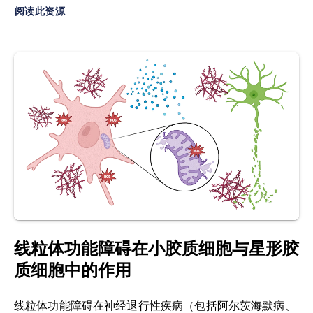
型
之一
。约占脑内总细胞数的10-15%，作为中枢神
理学见解。
炎症药理学
，22
: 1-22,
阅读此资源
经系统的主要免疫细胞，这些细胞对维持稳态、清
2014;
doi:10.1007/s10787-013-0195-3
除细胞碎片以及提供关键支持功能至关重要。
林克，R.A.，李，D.H. 中枢神经系统自身免疫性脱
多发性硬化症（MS）：
中枢神经系统最常见的脱髓
髓鞘模型：迈向转化医学之路。
《实验与转化中风
鞘
疾病
；MS是一种免疫介导性疾病，涉及T细胞、
医学》
，1
: 5, 2009;
doi:10.1186/2040-7378-1-5
B细胞、小胶质细胞和巨噬细胞，其特征表现为炎
症、脱髓鞘、轴突损伤及神经退行性病变。
梅拉梅德，E.，帕尔默，J.L.，冯肯，C. 实验性自身
免疫性脑脊髓炎在解析肠道微生物群在多发性硬化
髓鞘：由
磷脂和蛋白质
组成的混合物
，形成同心环
症中的作用方面的优势与局限。
《分子神经科学前
绕结构包裹轴突。其主要功能是绝缘轴突并增强电
沿》
，15
: 1019877,
信号传导的速度与效率。
2022;
doi:10.3389/fnmol.2022.1019877
神经退行性变：
导致神经元丧失的复杂多因素
过程
Moore, S., Khalaj, A.J., Patel, R.,尹，J.，伊奇万，
。
D.，海亚尔德尼，L.，蒂瓦里-伍德拉夫，S.K. 醋酸
线粒体功能障碍在小胶质细胞与星形胶
格拉替雷治疗对轴突传导和运动功能缺损的修复作
质细胞中的作用
核因子κB（NF-κB）：
一类作为转录因子的蛋白
用。
《神经科学研究杂志》
，92
: 1621-1636,
质，调控免疫应答、炎症反应及细胞存活等多种功
2014;
doi:10.1002/jnr.23440
能。
线粒体功能障碍在神经退行性疾病（包括阿尔茨海默病、