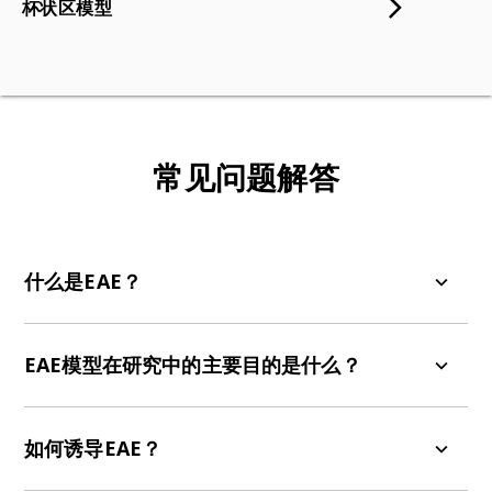
杯状区模型
常见问题解答
什么是EAE？
实验性自身免疫性脑脊髓炎（EAE）是一种自身免疫
性疾病的动物模型，其特征为中枢神经系统出现炎
EAE模型在研究中的主要目的是什么？
症和脱髓鞘病变，主要由辅助性T细胞和单核细胞驱
动。
EAE模型对于研究多发性硬化症（MS）、理解疾病
机制以及测试潜在治疗方案至关重要。
如何诱导EAE？