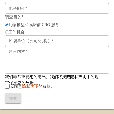
解。
解剖与细胞生物学
，45
: 141-148,
Escartin等（
Escartin
, 2021
）在共识声明中定
2012;
doi:10.5115/acb.2012.45.3.141
义。
调查目的*
Terry, R.L., Ifergan, I., Miller, S.D. 小鼠实验性自身
反应性小胶质细胞：
指对特定病理状态作出反应
的
动物模型和临床前 CRO 服务
免疫性脑脊髓炎.
方法分子生物学,
1304
: 145-160,
小胶质细胞
。该术语
由Paolicelli等人
（Paolicelli
,
2016;
doi:10.1007/7651_2014_88
工作机会
2022
）提出
，
旨在替代已弃用的"激活"小胶质细胞
表述，强调小胶质细胞在健康与疾病状态下可呈现
Toader, L.E., Rosu, G.C., Catalin, B., Tudorica, V.,
多种"反应性状态"。
Pirici, I., Taisescu, O., Muresanu, D.F. 实验性自身
免疫性脑脊髓炎动物模型的临床与组织病理学评
复发缓解型多发性硬化症（RRMS）
：最常见的多发
估。
《当代健康科学杂志》
，44
: 280-287,
性硬化症类型，以神经症状复发为特征，常与钆增
2018;
doi:10.12865/CHSJ.44.03.12
强病灶相关。
我们非常重视您的隐私。我们将按照隐私声明中的规
韦伯、谭、林、拉里奥萨-威灵汉、于、黑尔、曼达
定保护您的数据。
再髓鞘化：
中枢神经系统（CNS）轴突在原有髓鞘
拉、春、拉奥。鞘氨醇-1-磷酸受体激动剂减轻SJL小
我同意
隐私声明
的条款。
受损或缺失后，形成新髓鞘包覆轴突的过程。该过
鼠复发性实验性自身免疫性脑脊髓炎。
《神经免疫
程对恢复高效神经功能及保护轴突免受进一步退化
学杂志》
，153
：108-121，2004；
doi：
提交
至关重要。髓鞘再生涉及
激活、少突胶质前体细胞
10.1016/j.jneuroim.2004.04.015
（OPCs）向损伤部位迁移，以及这些激活的OPCs