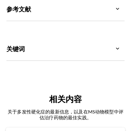
米松、芬戈莫德、β干扰素、那他珠单抗、醋酸格拉
参考文献
替雷和富马酸二甲酯。
崔俊炯、加德尔、赫尔、里维拉、李昌炯、野口康
弘、张思廷、杨永昌、卢明、肯尼迪，G.，春，J.
Fty720（芬戈莫德）在多发性硬化症动物模型中的
疗效需依赖星形胶质细胞鞘氨醇-1-磷酸受体
关键词
1（s1p1）调节。
《美国国家科学院院刊》，
108:
751-756, 2011;
doi:10.1073/pnas.1014154108
星形胶质细胞增生：
星形胶质细胞（一种胶质细
胞）在脑损伤或疾病刺激下
发生增殖
与肥大，常见
Constantinescu, C.S., Farooqi, N., O'Brien, K.,
于神经退行性疾病。
Gran, B. 实验性自身免疫性脑脊髓炎（EAE）作为多
发性硬化症（MS）的模型。
英国药理学杂志，
164
:
血脑屏障（BBB）通透性
：BBB是循环系统与大脑
1079-1106, 2011;
doi:10.1111/j.1476-
相关内容
之间由内皮细胞构成的高度选择性半透膜层。该屏
5381.2011.01302.x
障可保护大脑免受血液中有害或不需要物质的侵
关于多发性硬化症的最新信息，以及在MS动物模型中评
害。神经系统疾病和创伤性损伤可能导致BBB通透
Dedoni, S., Scherma, M., Camoglio, C., Siddi, C.,
估治疗药物的最佳实践。
性增加，此现象可通过钆造影扫描观察到。血脑屏
Dazzi, L., Puliga, R.,弗劳，J.，科科，E.，法达，P.
障通透性增加是多发性硬化症病灶形成的关键因
多发性硬化症最常见实验模型的总体视图。
神经生