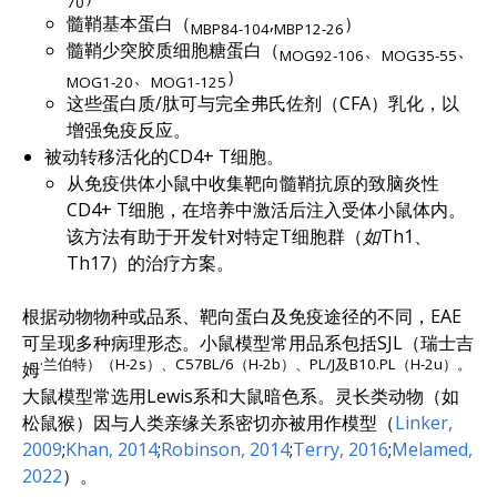
70
髓鞘基本蛋白（
,
）
MBP84-104
MBP12-26
髓鞘少突胶质细胞糖蛋白（
、
、
MOG92-106
MOG35-55
、
）
MOG1-20
MOG1-125
这些蛋白质/肽可与完全弗氏佐剂（CFA）乳化，以
增强免疫反应。
被动转移活化的CD4+ T细胞。
从免疫供体小鼠中收集靶向髓鞘抗原的致脑炎性
CD4+ T细胞，在培养中激活后注入受体小鼠体内。
该方法有助于开发针对特定T细胞群（
如
Th1、
Th17）的治疗方案。
根据动物物种或品系、靶向蛋白及免疫途径的不同，EAE
可呈现多种病理形态。小鼠模型常用品系包括SJL（瑞士吉
·兰伯特）（H-2s）、C57BL/6（H-2b）、PL/J及B10.PL（H-2u）。
姆
大鼠模型常选用Lewis系和大鼠暗色系。灵长类动物（如
松鼠猴）因与人类亲缘关系密切亦被用作模型（
Linker,
2009
;
Khan, 2014
;
Robinson, 2014
;
Terry, 2016
;
Melamed,
2022
）。