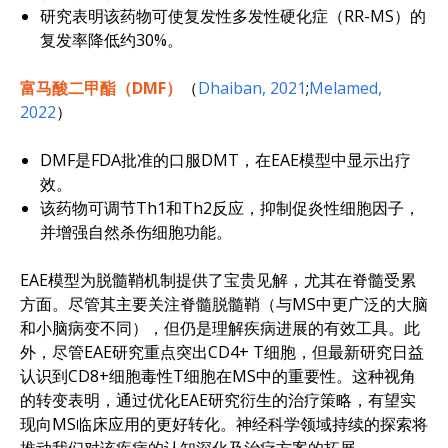
研究表明该药物可使复发性多发性硬化症（RR-MS）的
复发率降低约30%。
富马酸二甲酯（DMF）
（
Dhaiban, 2021
;
Melamed,
2022
）
DMF是FDA批准的口服DMT，在EAE模型中显示出疗
效。
该药物可调节Th1和Th2反应，抑制促炎性细胞因子，
并增强自然杀伤细胞功能。
EAE模型为脱髓鞘机制提供了宝贵见解，尤其在脊髓受累
方面。尽管其主要关注脊髓脱髓鞘（与MS中更广泛的大脑
和小脑病变不同），但仍是理解疾病进展的有效工具。此
外，尽管EAE研究重点突出CD4+ T细胞，但最新研究日益
认识到CD8+细胞毒性T细胞在MS中的重要性。这种视角
的转变表明，通过优化EAE研究衍生的治疗策略，有望实
现向MS临床应用的更好转化。神经科学领域持续的探索将
推动我们对该疾病的认知深化及治疗方案的拓展。