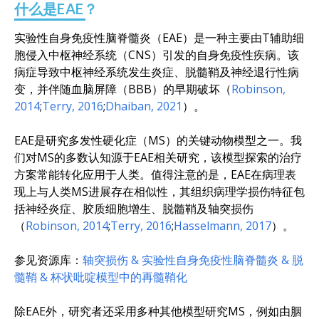
什么是EAE？
实验性自身免疫性脑脊髓炎（EAE）是一种主要由T辅助细
胞侵入中枢神经系统（CNS）引发的自身免疫性疾病。该
病症导致中枢神经系统发生炎症、脱髓鞘及神经退行性病
变，并伴随血脑屏障（BBB）的早期破坏（
Robinson,
2014
;
Terry, 2016
;
Dhaiban, 2021
）。
EAE是研究多发性硬化症（MS）的关键动物模型之一。我
们对MS的多数认知源于EAE相关研究，该模型探索的治疗
方案常能转化应用于人类。值得注意的是，EAE在病理表
现上与人类MS进展存在相似性，其组织病理学损伤特征包
括神经炎症、胶质细胞增生、脱髓鞘及轴突损伤
（
Robinson, 2014
;
Terry, 2016
;
Hasselmann, 2017
）。
参见资源库：
轴突损伤 & 实验性自身免疫性脑脊髓炎 &
脱
髓鞘 & 杯状吡啶模型中的再髓鞘化
除EAE外，研究者还采用多种其他模型研究MS，例如由胭