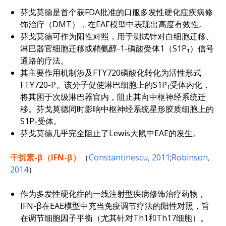
芬戈莫德是首个获FDA批准的口服多发性硬化症疾病修
饰治疗（DMT），在EAE模型中表现出高度有效性。
芬戈莫德可作为阳性对照，用于测试针对白细胞迁移、
淋巴器官细胞迁移或鞘氨醇-1-磷酸受体1（S1P₁）信号
通路的疗法。
其主要作用机制涉及FTY720磷酸化转化为活性形式
FTY720-P。该分子促使淋巴细胞上的S1P₁受体内化，
将其困于次级淋巴器官内，阻止其向中枢神经系统迁
移。芬戈莫德同时影响中枢神经系统星形胶质细胞上的
S1P₁受体。
芬戈莫德几乎完全阻止了Lewis大鼠中EAE的发生。
干扰素-β（IFN-β
）
（
Constantinescu, 2011
;
Robinson,
2014
）
作为多发性硬化症的一线注射型疾病修饰治疗药物，
IFN-β在EAE模型中充当免疫调节疗法的阳性对照，旨
在调节细胞因子平衡（尤其针对Th1和Th17细胞）。