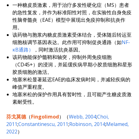
一种糖皮质激素，用于治疗多发性硬化症（MS）患者
的急性复发，并作为标准阳性对照，在实验性自身免疫
性脑脊髓炎（EAE）模型中展现出免疫抑制和抗炎作
用。
该药物与胞浆内糖皮质激素受体结合，受体随后转运至
细胞核调节基因表达。此作用可抑制促炎通路（如
NF-
κB通路）
，同时激活抗炎基因。
该药物能保护髓鞘和轴突，抑制外周免疫细胞
（CD45+）的浸润，并延缓疾病早期小胶质细胞和星形
胶质细胞的激活。
地塞米松显著延迟EAE的临床发病时间，并减轻疾病的
峰值严重程度。
地塞米松的保护作用具有暂时性，且可能产生糖皮质激
素耐受性。
芬戈莫德
（
Fingolimod
）（
Webb, 2004
;
Choi,
2011
;
Constantinescu, 2011
;
Robinson, 2014
;
Melamed,
2022
）