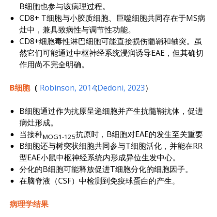
B细胞也参与该病理过程。
CD8+ T细胞与小胶质细胞、巨噬细胞共同存在于MS病
灶中，兼具致病性与调节性功能。
CD8+细胞毒性淋巴细胞可能直接损伤髓鞘和轴突。虽
然它们可能通过中枢神经系统浸润诱导EAE，但其确切
作用尚不完全明确。
B细胞
（
Robinson, 2014
;
Dedoni, 2023
）
B细胞通过作为抗原呈递细胞并产生抗髓鞘抗体，促进
病灶形成。
当接种
抗原时，B细胞对EAE的发生至关重要
MOG1-125
B细胞还与树突状细胞共同参与T细胞活化，并能在RR
型EAE小鼠中枢神经系统内形成异位生发中心。
分化的B细胞可能释放促进T细胞分化的细胞因子。
在脑脊液（CSF）中检测到免疫球蛋白的产生。
病理学结果