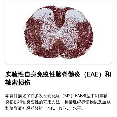
多发性硬化症中的作用。
多发性硬化症国际
杂志，
实验性自身免疫性脑脊髓炎（EAE）：一种
常用的
2014
: 285245, 2014;
doi:10.1155/2014/285245
多发性硬化症（MS）自身免疫介导模型，由针对髓
鞘衍生物抗原的特异性CD4+ T细胞诱导，其特征为
Dutta, R., McDonough, J., Yin, X., Peterson, J.,
中枢神经系统（CNS）因炎症、脱髓鞘、轴突损伤
Chang, A., Torres, T., Gudz, T., Macklin, W.B.,
及神经退行性病变导致的瘫痪。
Lewis, D.A., Fox, R.J., Rudick, R.,米尔尼克斯，K.，
特拉普，B.D. 线粒体功能障碍作为多发性硬化症患
胶质细胞增生：
脑损伤或疾病引发的胶质细胞
增殖
者轴突退化的原因。
《神经病学年鉴》
，59
: 478-
与肥大
现象
，常见于神经退行性疾病。
489, 2006;
doi:10.1002/ana.20736
免疫荧光（IF）：
与免疫组织化学类似
的方法，
利
哈塞尔曼，J.P.C.，卡里姆，H.，哈拉吉，A.J.，戈
用荧光标记抗体检测组织样本中的特定抗原。
什，S.，蒂瓦里-伍德拉夫，S.K. 在C57BL/6小鼠中
实验性自身免疫性脑脊髓炎（EAE）和
一致诱导慢性实验性自身免疫性脑脊髓炎，用于病
免疫组织化学（IHC）：一种
快速识别细胞和组织
轴索损伤
理学与修复的纵向研究。
《神经科学方法杂志》
，
中特定蛋白质的实验室技术。该技术利用抗体靶向
284
: 71-84,
特定蛋白质的能力，通过次级抗体与检测试剂的夹
2017;
doi:10.1016/j.jneumeth.2017.04.003
本资源描述了在多发性硬化症（MS）EAE模型中测量轴
心反应，在显微镜下定位组织切片中的目标蛋白。
突损伤和轴突变性的可用方法，包括组织标记物以及血浆
Khan, N., Smith, M.T. 多发性硬化症诱发的神经病
和脑脊液神经丝轻链（NfL；NF-L）水平。
小胶质细胞：
存在于脑和脊髓中的神经胶质细胞类
理性疼痛：基于啮齿类EAE模型的药理管理与病理生