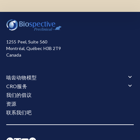
分化为成熟少突胶质细胞——这些细胞将延伸突触
形成新的髓鞘。
我们使用必要的cookie来确保网站正常运行。我们还使
用其他cookie来衡量您使用网站的情况或用于营销目
的，从而帮助我们进行改进。您可以选择全部接受或全
部拒绝。关于我们使用的cookie的详细信息，请参阅我
1255 Peel, Suite 560
们的
隐私声明
。
Montréal, Québec H3B 2T9
Canada
全部接受
全部拒绝
啮齿动物模型
啮齿动物模型概述
CRO服务
肌萎缩侧索硬化症（ALS）
CRO服务概述
我们的倡议
肌萎缩侧索硬化症（ALS）概述
阿尔茨海默氏症和 Tauopathies
动物服务
资源
TDP-43转基因模型
阿尔茨海默氏症和 Tauopathies概述
多发性硬化症（MS）
动物服务概述
行为测试
淀粉样β与tau蛋白共病理模型
联系我们吧
给药
多发性硬化症（MS）概述
tau病变模型
行为测试概述
电生理学
淀粉样蛋白β转基因模型
立体定向手术
Cuprizone 型号
运动和感觉功能
tau病变模型概述
帕金森氏症
电生理学概述
液体和细胞生物标记物
体液和组织采集
EAE模型
睡眠与认知
Tau 病的 AAV-Tau 小鼠模型
CMAP 和 MUNE（运动）
帕金森氏症概述
液体和细胞生物标记物概述
组织学和组织分析
Tau纤维扩散模型
CNAP（感官）
α-Synuclein Preformed Fibril (PFF) 模型
神经丝轻链（NF-L）检测
组织学和组织分析概述
活体成像
AAV A53T α-Synuclein小鼠模型