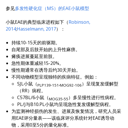
参见
多发性硬化症（MS）的EAE小鼠模型
小鼠EAE的典型临床进程如下（
Robinson,
2014
;
Hasselmann, 2017
）：
持续10-15天的前驱期。
自尾部及后肢开始的上升性麻痹。
瘫痪进展蔓延至前肢。
急性期体重减轻15-20%。
慢性期通常在诱导后约30天开始。
不同动物模型呈现独特的疾病特征。例如：
SJL小鼠（
,
）呈现复发缓解型
PLP139-151
MOG92-106
（RR）病程。
C57BL/6小鼠（
）多呈慢性进行性病程。
MOG35-55
PL/J与B10.PL小鼠均呈现急性复发缓解型病程。
为监测神经损伤的发生、进展及恢复情况，研究人员采
用EAE评分量表——该临床评分系统针对EAE诱导动
物，采用0至5分的量化标准。