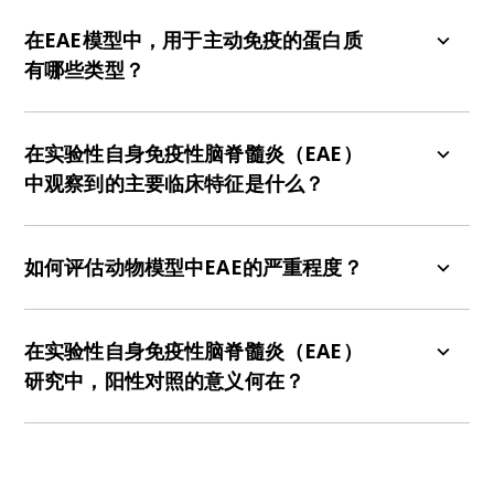
EAE可通过主动免疫接种髓鞘衍生的蛋白质或被动转
移靶向髓鞘抗原的活化CD4+ T细胞来诱导。
在EAE模型中，用于主动免疫的蛋白质
有哪些类型？
用于主动免疫的蛋白质包括脂蛋白（PLP）、髓鞘
基本蛋白（MBP）和髓鞘少突胶质细胞蛋白
在实验性自身免疫性脑脊髓炎（EAE）
（MOG）。
中观察到的主要临床特征是什么？
临床阶段通常包括前驱期、上行性麻痹、体重减轻
和慢性期。
如何评估动物模型中EAE的严重程度？
EAE的严重程度通过EAE评分进行监测，该临床量表
范围为0至5分，反映神经功能损伤的程度。
在实验性自身免疫性脑脊髓炎（EAE）
研究中，阳性对照的意义何在？
在实验性自身免疫性脑脊髓炎（EAE）研究中，阳性
对照对于验证实验模型对已知有效治疗的反应性至
关重要。多种治疗方案被用作阳性对照，包括地塞