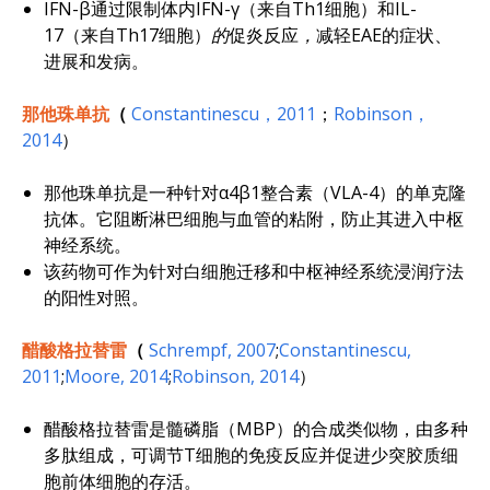
IFN-β通过限制体内IFN-γ（来自Th1细胞）和IL-
17（来自Th17细胞）
的
促炎反应
，
减轻EAE的症状、
进展和发病。
那他珠单抗
（
Constantinescu，2011
；
Robinson，
2014
）
那他珠单抗是一种针对α4β1整合素（VLA-4）的单克隆
抗体。它阻断淋巴细胞与血管的粘附，防止其进入中枢
神经系统。
该药物可作为针对白细胞迁移和中枢神经系统浸润疗法
的阳性对照。
醋酸格拉替雷
（
Schrempf, 2007
;
Constantinescu,
2011
;
Moore, 2014
;
Robinson, 2014
）
醋酸格拉替雷是髓磷脂（MBP）的合成类似物，由多种
多肽组成，可调节T细胞的免疫反应并促进少突胶质细
胞前体细胞的存活。