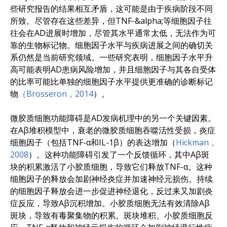
些研究报告的结果相互矛盾，这可能是由于疾病阶段不同
所致。尽管存在这些差异，但TNF-&alpha;等细胞因子往
往会在AD进展时增加，尽管其水平通常太低，无法作为可
靠的生物标记物。细胞因子水平与疾病进展之间的确切关
系仍然是当前研究领域。一些研究表明，细胞因子水平升
高可能表明AD患病风险增加，并且细胞因子与其各自受体
的比率可能比单独的细胞因子水平提供更准确的诊断标记
物
（Brosseron，2014
）。
微胶质细胞功能障碍是AD发病机理中的另一个关键因素。
在Aβ堆积模型中，衰老的微胶质细胞吞噬活性受损，炎症
细胞因子（包括TNF-α和IL-1β）的表达增加（
Hickman，
2008
）。这种功能障碍引发了一个反馈循环，其中Aβ斑
块的积累激活了小胶质细胞，导致它们释放TNF-α。这种
细胞因子的释放会加剧神经炎症并加速神经元损伤。持续
的细胞因子释放会进一步促进神经退化，反过来又加剧炎
症反应，导致Aβ沉积增加。小胶质细胞无法有效清除Aβ
斑块，导致有毒聚集物的积累。斑块堆积、小胶质细胞反