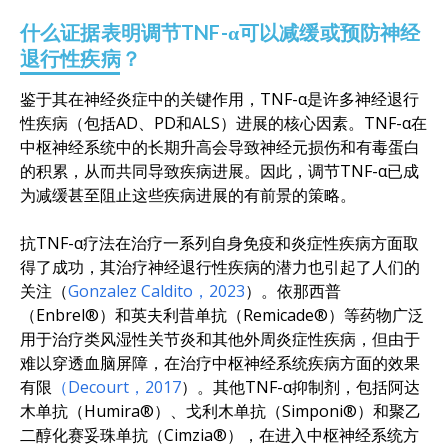
什么证据表明调节TNF-α可以减缓或预防神经
退行性疾病？
鉴于其在神经炎症中的关键作用，TNF-α是许多神经退行
性疾病（包括AD、PD和ALS）进展的核心因素。TNF-α在
中枢神经系统中的长期升高会导致神经元损伤和有毒蛋白
的积累，从而共同导致疾病进展。因此，调节TNF-α已成
为减缓甚至阻止这些疾病进展的有前景的策略。
抗TNF-α疗法在治疗一系列自身免疫和炎症性疾病方面取
得了成功，其治疗神经退行性疾病的潜力也引起了人们的
关注（
Gonzalez Caldito，2023
）。依那西普
（Enbrel®）和英夫利昔单抗（Remicade®）等药物广泛
用于治疗类风湿性关节炎和其他外周炎症性疾病，但由于
难以穿透血脑屏障，在治疗中枢神经系统疾病方面的效果
有限
（Decourt，2017
）。其他TNF-α抑制剂，包括阿达
木单抗（Humira®）、戈利木单抗（Simponi®）和聚乙
二醇化赛妥珠单抗（Cimzia®），在进入中枢神经系统方