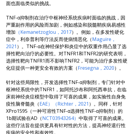
面也面临类似的挑战。
TNF-α抑制剂在治疗中枢神经系统疾病时面临的挑战，因
严重副作用的风险而加剧，例如感染和脱髓鞘疾病易感性
增加
（Kemanetzoglou，2017
）。例如，在多发性硬化
症中，利奈普利等疗法反而使病情恶化（
Maguire，
2021
）。TNF-α在神经保护和炎症中的双重作用凸显了选
择性靶向治疗的必要性。对TNFR1和TNFR2的研究表明，
选择性靶向TNFR1而不影响TNFR2，可能为治疗多发性硬
化症提供一种更安全有效的方案（
Fresegna，2020
）。
针对这些局限性，开发选择性TNF-α抑制剂，专门针对中
枢神经系统中的TNFR1，如阿托沙布和阿托西单抗，在临
床前神经炎症模型中取得了可喜的成果，如实验性自身免
疫性脑脊髓炎（
EAE
）（Richter，2021
）。同样，针对
XPro1595（一种可溶性TNF-α选择性TNF-α抑制剂）的
1b期试验在AD（
NCT03943264）
中取得了可喜的成果。
这些疗法旨在提供更具有针对性的方法，提高神经退行性
疾病的安全性和有效性。