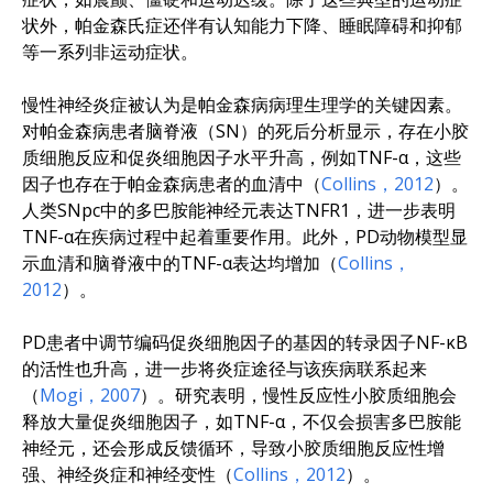
状外，帕金森氏症还伴有认知能力下降、睡眠障碍和抑郁
等一系列非运动症状。
慢性神经炎症被认为是帕金森病病理生理学的关键因素。
对帕金森病患者脑脊液（SN）的死后分析显示，存在小胶
质细胞反应和促炎细胞因子水平升高，例如TNF-α，这些
因子也存在于帕金森病患者的血清中（
Collins，2012
）。
人类SNpc中的多巴胺能神经元表达TNFR1，进一步表明
TNF-α在疾病过程中起着重要作用。此外，PD动物模型显
示血清和脑脊液中的TNF-α表达均增加（
Collins，
2012
）。
PD患者中调节编码促炎细胞因子的基因的转录因子NF-κB
的活性也升高，进一步将炎症途径与该疾病联系起来
（
Mogi，2007
）。研究表明，慢性反应性小胶质细胞会
释放大量促炎细胞因子，如TNF-α，不仅会损害多巴胺能
神经元，还会形成反馈循环，导致小胶质细胞反应性增
强、神经炎症和神经变性（
Collins，2012
）。