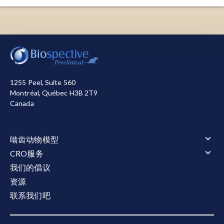
Gonzalez Caldito, N. Role of tumor necrosis
至关重要。
factor-alpha in the central nervous system: a
focus on autoimmune disorders.
Front.
错误折叠的蛋白质：蛋白质
由线性氨基酸链组成，
Immunol.
,
14
: 1213448, 2023;
doi:
我们使用必要的cookie来确保网站正常运行。我们还使
必须折叠成功能性三维结构。当这些链无法正确折
10.3389/fimmu.2023.1213448
用其他cookie来衡量您使用网站的情况或用于营销目
叠时，产生的蛋白质就会呈现异常形状。这些蛋白
的，从而帮助我们进行改进。您可以选择全部接受或全
质通常不溶于水，会破坏正常的细胞过程。错误折
Gowing, G., Dequen, F., Soucy, G., Julien, J.P.
部拒绝。关于我们使用的cookie的详细信息，请参阅我
叠的蛋白质的积累与多种神经退行性疾病密切相
1255 Peel, Suite 560
Absence of tumor necrosis factor-alpha does
们的
隐私声明
。
Montréal, Québec H3B 2T9
关，包括阿尔茨海默氏症（AD）、帕金森氏症
not affect motor neuron disease caused by
Canada
全部接受
全部拒绝
（PD）、亨廷顿氏症（HD）和肌萎缩性侧索硬化
superoxide dismutase 1 mutations.
J. Neurosci.
,
症（ALS）。
26
: 11397-402, 2006;
doi:
10.1523/JNEUROSCI.0602-06.2006
啮齿动物模型
多发性硬化症（MS）：
中枢神经系统（CNS）
最
啮齿动物模型概述
CRO服务
常见
的
脱髓鞘
疾病
；MS是一种免疫介导疾病，涉
Guidotti, G., Scarlata, C., Brambilla, L., Rossi, D.
肌萎缩侧索硬化症（ALS）
CRO服务概述
及T细胞、B细胞、小胶质细胞和巨噬细胞，其特征
我们的倡议
Tumor necrosis factor alpha in amyotrophic
肌萎缩侧索硬化症（ALS）概述
阿尔茨海默氏症和 Tauopathies
动物服务
是炎症、脱髓鞘、轴突损伤和神经变性。
资源
TDP-43转基因模型
lateral sclerosis: friend or foe?
Cells,
10
: 518,
阿尔茨海默氏症和 Tauopathies概述
多发性硬化症（MS）
动物服务概述
行为测试
淀粉样β与tau蛋白共病理模型
2021;
doi: 10.3390/cells10030518
联系我们吧
给药
多发性硬化症（MS）概述
tau病变模型
行为测试概述
电生理学
神经变性：
导致神经元丢失的复杂、多
因素过程
。
淀粉样蛋白β转基因模型
立体定向手术
Cuprizone 型号
运动和感觉功能
tau病变模型概述
帕金森氏症
电生理学概述
液体和细胞生物标记物
体液和组织采集
EAE模型
睡眠与认知
Tau 病的 AAV-Tau 小鼠模型
Hampel, H., Caraci, F., Cuello, A.C., Caruso, G.,
CMAP 和 MUNE（运动）
帕金森氏症概述
液体和细胞生物标记物概述
组织学和组织分析