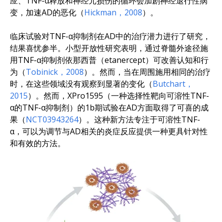
应、TNF-α释放和神经元损伤的循环会加剧神经退行性病
变，加速AD的恶化（
Hickman，2008
）。
临床试验对TNF-α抑制剂在AD中的治疗潜力进行了研究，
结果喜忧参半。小型开放性研究表明，通过脊髓外途径施
用TNF-α抑制剂依那西普（etanercept）可改善认知和行
为（
Tobinick，2008
）。然而，当在周围施用相同的治疗
时，在这些领域没有观察到显著的变化（
Butchart，
2015
）。然而，XPro1595（一种选择性靶向可溶性TNF-
α的TNF-α抑制剂）的1b期试验在AD方面取得了可喜的成
果（
NCT03943264
）。这种新方法专注于可溶性TNF-
α，可以为调节与AD相关的炎症反应提供一种更具针对性
和有效的方法。