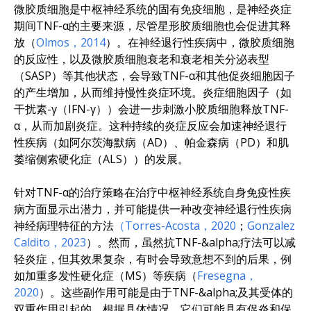
微胶质细胞是中枢神经系统的固有免疫细胞，是神经炎症
期间TNF-α的主要来源，尽管星形胶质细胞也会促进其释
放（
Olmos，2014
）。在神经退行性疾病中，微胶质细胞
的反应性，以及微胶质细胞衰老和衰老相关分泌表型
（SASP）等其他状态，会导致TNF-α和其他促炎细胞因子
的产生增加，从而维持慢性炎症环境。炎症细胞因子（如
干扰素-γ（IFN-γ））会进一步刺激小胶质细胞释放TNF-
α，从而加剧炎症。这种持续的炎症反应会加速神经退行
性疾病（如阿尔茨海默病（AD）、帕金森病（PD）和肌
萎缩侧索硬化症（ALS））的发展。
针对TNF-α的治疗策略在治疗中枢神经系统自身免疫性疾
病方面显示出潜力，并可能提供一种改变神经退行性疾病
神经病理特征的方法
（Torres-Acosta，2020
；
Gonzalez
Caldito，2023
）。然而，虽然抗TNF-&alpha;疗法可以减
轻炎症，但其效果复杂，有时会导致意想不到的后果，例
如加重多发性硬化症（MS）等疾病（
Fresegna，
2020
）。这些副作用可能是由于TNF-&alpha;及其受体的
双重作用引起的，根据具体情况，它们可能具有促炎和保