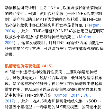
动物模型研究证明，阻断TNF-α可以显著减轻帕金森氏症
的神经变性。例如，使用沙利度胺（一种TNF-α合成抑制
剂）治疗可以防止MPTP诱导的多巴胺耗竭，而TNF-α缺
陷小鼠的纹状体多巴胺损失和死亡率显著降低（
Ferger，
2004
）。此外，TNF-α阻断剂XENP345的使用已被证明可
以减少小鼠模型中多巴胺能神经元的死亡（
McCoy，
2006
）。这些发现表明，针对TNF-α的治疗方案可能是一
种有前景的治疗方法，可以调节炎症过程并减缓PD的疾病
进展。
肌萎缩性侧索硬化症（ALS）
ALS是一种进行性神经退行性疾病，主要影响运动神经
元，导致肌肉无力、说话和吞咽困难，最终导致痉挛和瘫
痪。除了这些核心特征外，神经炎症在疾病进展中也起着
重要作用。在ALS患者以及该疾病的动物模型的血浆和血
清中检测到TNF-α水平升高（
Olmos，2014
；
Vu，
2017
）。此外，在ALS患者和超氧化物歧化酶1（SOD1）
转基因小鼠模型（一种常用的ALS研究模型）的脊髓小胶