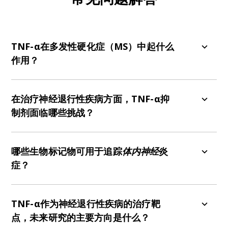
TNF-α在多发性硬化症（MS）中起什么
作用？
TNF-α在MS的炎症过程中起着重要作用，导致该疾
病特有的脱髓鞘现象。在MS患者的脑脊液中观察到
在治疗神经退行性疾病方面，TNF-α抑
TNF-α水平升高，这些水平与疾病的严重程度和进
制剂面临哪些挑战？
展相关
（Sharief，1991
）。同样，
在多发性硬化症
EAE小鼠模型中，
TNF-α的水平也会升高。在这种模
在治疗神经退行性疾病时，TNF-α抑制剂面临的主
型中，TNF-α的施用会加剧疾病进展（
Fresegna，
要挑战之一是严重副作用的风险，尤其是非选择性
哪些生物标记物可用于追踪
体内神经
炎
2020
；
Maguire，2021
）。然而，TNF-α在MS和
抑制剂。这些副作用包括感染和脱髓鞘疾病易感性
症？
EAE发病机理中的作用是复杂的。与预期相反，研究
增加，以及MS等疾病恶化
（Kemanetzoglou，
表明，TNF-α基因敲除小鼠与野生型小鼠相比，其
2017
）。临床试验表明，抗TNF-α治疗可能会加重
在人体内
追踪神经炎症具有挑战性，因为促炎细胞
EAE的发病结果相同或更糟（
Maguire，2021
）。
MS的病情，这表明TNF-α在促进炎症的同时，也在
因子（如TNF-&alpha;）在血液和脑脊液中的浓度
TNF-α作为神经退行性疾病的治疗靶
对MS患者进行抗TNF-α治疗的临床研究也产生了令
中枢神经系统发挥着至关重要的有益作用。TNF-α
较低。虽然细胞因子是AD、PD和ALS等疾病中神经
点，未来研究的主要方向是什么？
人失望的结果，有证据表明治疗后疾病结果恶化
的双重作用部分可以用其受体TNFR1和TNFR2的不
炎症的关键驱动因素，但在临床环境中检测细胞因