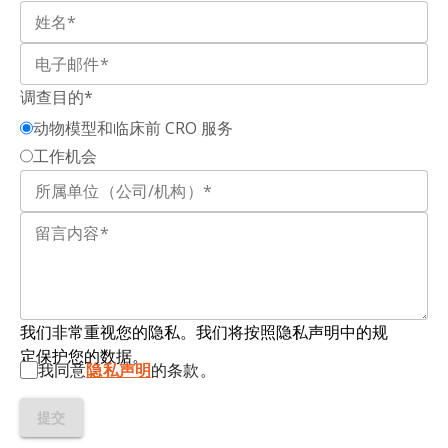
额颞痴呆（FTD）：
一组以大脑额叶和/或颞叶渐进
性损伤为特征的神经退行性疾病。这种损伤会导致
Frakes, A.E., Ferraiuolo, L., Haidet-Phillips, A.M.,
一系列症状，包括性格、行为和语言能力的变化。
Schmelzer, L., Braun, L., Miranda, C.J., Ladner,
FTD与其他类型的痴呆症（如阿尔茨海默氏病）不
K.J., Bevan, A.K., Foust, K.D., Godbout, J.P.,
调查目的*
同，它通常影响较年轻的人（通常在45至65岁之
Popovich, P.G., Guttridge, D.C., Kaspar, B.K.
动物模型和临床前 CRO 服务
间），并表现出社交行为、执行功能和语言方面的
Microglia induce motor neuron death via the
工作机会
早期和显著变化，而不是记忆力减退。 FTD的三个
classical NF-κB pathway in amyotrophic lateral
主要亚型是行为变异FTD（bvFTD）、非流利型原
sclerosis.
Neuron
,
81
: 1009-1023, 2014;
doi:
发性进行性失语症（nfvPPA）和语义型原发性进行
10.1016/j.neuron.2014.01.013
性失语症（svPPA）。
Fresegna, D., Bullitta, S., Musella, A., Rizzo, F.R.,
亨廷顿氏病（HD）：一种
渐进性神经退行性疾病，
De Vito, F., Guadalupi, L., Caioli, S., Balletta, S.,
其特征是认知能力下降、记忆力减退、行为和运动
Sanna, K., Dolcetti, E., Vanni, V., Bruno, A.,
发生变化。HTT基因突变是导致该病的主要原因。
我们非常重视您的隐私。我们将按照隐私声明中的规
Buttari, F., Stampanoni Bassi, M., Mandolesi, G.,
定保护您的数据。
Centonze, D., Gentile, A. Re-examining the role
我同意
隐私声明
的条款。
小胶质细胞：
大脑和脊髓中
的一种
神经胶质细胞。
of TNF in MS pathogenesis and therapy.
Cells
,
小胶质细胞约占大脑细胞总数的10-15%，是中枢神
9
: 2290, 2020;
doi: 10.3390/cells9102290
提交
经系统的主要免疫细胞。这些细胞对于维持体内平
衡、清除细胞碎片以及在大脑中提供关键支持功能