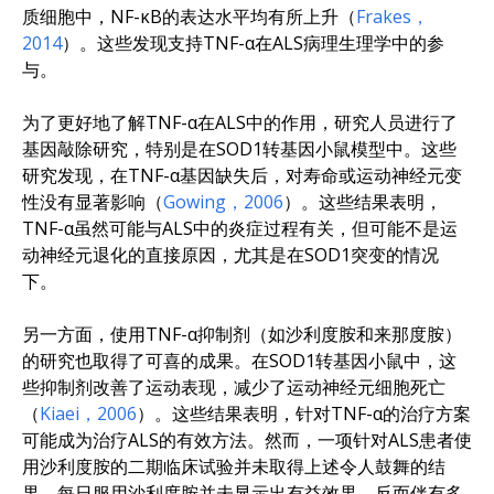
质细胞中，NF-κB的表达水平均有所上升（
Frakes，
2014
）。这些发现支持TNF-α在ALS病理生理学中的参
与。
为了更好地了解TNF-α在ALS中的作用，研究人员进行了
基因敲除研究，特别是在SOD1转基因小鼠模型中。这些
研究发现，在TNF-α基因缺失后，对寿命或运动神经元变
性没有显著影响（
Gowing，2006
）。这些结果表明，
TNF-α虽然可能与ALS中的炎症过程有关，但可能不是运
动神经元退化的直接原因，尤其是在SOD1突变的情况
下。
另一方面，使用TNF-α抑制剂（如沙利度胺和来那度胺）
的研究也取得了可喜的成果。在SOD1转基因小鼠中，这
些抑制剂改善了运动表现，减少了运动神经元细胞死亡
（
Kiaei，2006
）。这些结果表明，针对TNF-α的治疗方案
可能成为治疗ALS的有效方法。然而，一项针对ALS患者使
用沙利度胺的二期临床试验并未取得上述令人鼓舞的结
果。每日服用沙利度胺并未显示出有益效果，反而伴有多