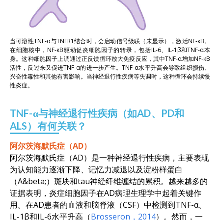
当可溶性TNF-α与TNFR1结合时，会启动信号级联（未显示），激活NF-κB。
在细胞核中，NF-κB驱动促炎细胞因子的转录，包括IL-6、IL-1β和TNF-α本
身。这种细胞因子上调通过正反馈循环放大免疫反应，其中TNF-α增加NF-κB
活性，反过来又促进TNF-α的进一步产生。TNF-α水平升高会导致组织损伤、
兴奋性毒性和其他有害影响。当神经退行性疾病等失调时，这种循环会持续慢
性炎症。
TNF-α与神经退行性疾病（如AD、PD和
ALS）有何关联？
阿尔茨海默氏症（AD）
阿尔茨海默氏症（AD）是一种神经退行性疾病，主要表现
为认知能力逐渐下降、记忆力减退以及淀粉样蛋白
（A&beta;）斑块和tau神经纤维缠结的累积。越来越多的
证据表明，炎症细胞因子在AD病理生理学中起着关键作
用。在AD患者的血液和脑脊液（CSF）中检测到TNF-α、
IL-1β和IL-6水平升高（
Brosseron，2014
）。然而，一