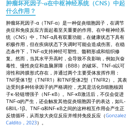
肿瘤坏死因子-α在中枢神经系统（CNS）中起
什么作用？
肿瘤坏死因子-α（TNF-α）是一种促炎细胞因子，在调节
炎症和免疫反应方面起着至关重要的作用。在中枢神经系
统（CNS）中，TNF-α具有双重功能，在健康状态下具有
积极作用，但在疾病状态下失调时可能会造成伤害。在稳
态条件下，TNF-α支持神经可塑性、髓鞘形成和组织修
复。然而，当其水平升高时，会导致不良影响，例如兴奋
毒性、慢性炎症和血脑屏障（BBB）的破坏。TNF-α以可
溶性和跨膜形式存在，并通过两个主要受体发挥作用：
TNF受体1型（TNFR1）和TNF受体2型（TNFR2）。其表
达受到多种转录因子的严格调控，尤其是活化B细胞核因
子κ-轻链增强子（NF-κB）。NF-κB激活后，不仅会促进
TNF-α的产生，还会触发其他促炎细胞因子的表达，如IL-
6和IL-1β。TNF-α和NF-κB之间的这种相互作用会产生正
反馈循环，从而放大炎症反应并维持免疫反应（
Gonzalez
Caldito，2023
）。