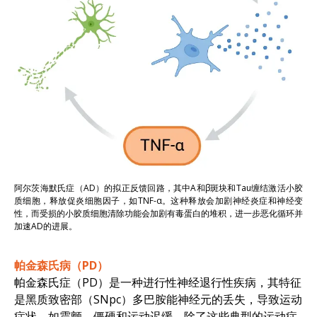
阿尔茨海默氏症（AD）的拟正反馈回路，其中A和β斑块和Tau缠结激活小胶
质细胞，释放促炎细胞因子，如TNF-α。这种释放会加剧神经炎症和神经变
性，而受损的小胶质细胞清除功能会加剧有毒蛋白的堆积，进一步恶化循环并
加速AD的进展。
帕金森氏病（PD）
帕金森氏症（PD）是一种进行性神经退行性疾病，其特征
是黑质致密部（SNpc）多巴胺能神经元的丢失，导致运动
症状，如震颤、僵硬和运动迟缓。除了这些典型的运动症