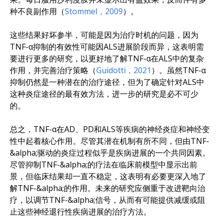
种不良副作用（
Stommel，2009
）。
这些结果好坏参半，可能是因为治疗时机的问题，因为
TNF-α抑制的有效性可能因ALS进展阶段而异，这表明需
要进行更多的研究，以更好地了解TNF-α在ALS中的复杂
作用，并完善治疗策略（
Guidotti，2021
）。虽然TNF-α
抑制仍然是一种潜在的治疗途径，但为了确定针对ALS中
这种炎症途径的最有效方法，进一步的研究是必不可少
的。
总之，TNF-α在AD、PD和ALS等疾病的神经炎症和神经变
性中起着核心作用。尽管其潜在机制有所不同，但由TNF-
&alpha;驱动的炎症过程似乎是疾病进展的一个共同因素。
尽管抑制TNF-&alpha;的疗法在临床前模型中显示出前
景，但临床结果却一直不稳定，这表明有必要更深入地了
解TNF-&alpha;的作用。未来的研究应侧重于改进靶向治
疗，以调节TNF-&alpha;信号，从而有可能提供减缓或阻
止这些神经退行性疾病进展的治疗方法。