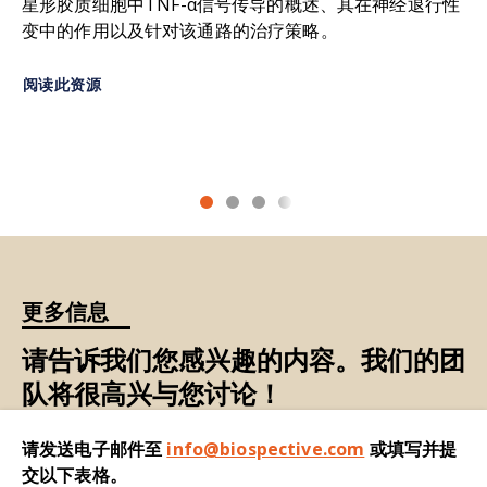
星形胶质细胞中TNF-α信号传导的概述、其在神经退行性
关键因素，可使免疫细胞进入大脑并引发炎症
。
Hommet, C., Baulieu, J.L., Cottier, J.P., Roussel,
变中的作用以及针对该通路的治疗策略。
C., Kassiou, M., Guilloteau, D., Ribeiro, M.J.
脑脊液（CSF）：一种
存在于脑室和蛛网膜下腔中
Molecular imaging of microglial activation in
的血浆
超滤液
。
阅读此资源
amyotrophic lateral sclerosis.
PLoS One
,
7
:
e52941, 2012;
doi: 10.1371/journal.pone.0052941
认知障碍：
认知功能
下降，
包括记忆力、思维和推
理能力。
Decourt, B., Lahiri, D.K., Sabbagh, M.N.
Targeting tumor necrosis factor alpha for
多巴胺能神经元：
产生并释放多巴胺
的神经元
，多
Alzheimer's disease.
Curr. Alzheimer Res.
,
14
:
巴胺是一种神经递质，与运动功能、奖励处理、行
412-425, 2017;
doi:
为和情绪有关。这些神经元主要产生于大脑中称为
10.2174/1567205013666160930110551
黑质的一个区域。
更多信息
Ferger, B., Leng, A., Mura, A., Hengerer, B.,
实验性自身免疫性脑脊髓炎（EAE）：一种
常用的
Feldon, J. Genetic ablation of tumor necrosis
请告诉我们您感兴趣的内容。我们的团
自身免疫介导的多发性硬化症（MS）模型，由针对
factor-alpha (TNF-alpha) and pharmacological
队将很高兴与您讨论！
髓鞘衍生抗原的CD4+ T细胞诱发，其特征是炎症、
inhibition of TNF-synthesis attenuates MPTP
脱髓鞘、轴突损伤和中枢神经系统（CNS）神经变
toxicity in mouse striatum.
J. Neurochem.
,
89
:
请发送电子邮件至
性引起的瘫痪。
info@biospective.com
或填写并提
822-33, 2004;
doi: 10.1111/j.1471-
交以下表格。
4159.2004.02399.x