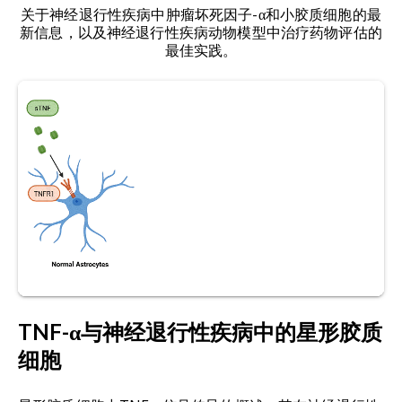
关于神经退行性疾病中肿瘤坏死因子-α和小胶质细胞的最
Butchart, J., Brook, L., Hopkins, V., Teeling, J.,
新信息，以及神经退行性疾病动物模型中治疗药物评估的
淀粉样蛋白（A&beta;）：
一种由淀粉样前体蛋白
Püntener, U., Culliford, D., Sharples, R., Sharif,
最佳实践。
（APP）衍生的肽，可聚集形成斑块。
S., McFarlane, B., Raybould, R., Thomas, R.,
Passmore, P., Perry, V.H., Holmes, C. Etanercept
肌萎缩性侧索硬化症（ALS）：又称
卢伽雷氏症，
in Alzheimer disease: a randomized, placebo-
是最常见的运动神经元疾病，会影响上下运动神经
controlled, double-blind, phase 2 trial.
元。这种致命的神经肌肉疾病的特点是运动、说
Neurology
,
84
: 2161-8, 2015;
doi:
话、进食和呼吸所需的肌肉逐渐无力。
10.1212/WNL.0000000000001617
生物标记：
生物状态或状况的
可
测量
指标
。生物标
Collins, L.M., Toulouse, A., Connor, T.J., Nolan,
记通常用于医学和研究领域，以检测或监测疾病的
Y.M. Contributions of central and systemic
存在、进展或严重程度，以及评估治疗效果。
inflammation to the pathophysiology of
Parkinson's disease.
Neuropharmacology
,
62
:
血脑屏障（BBB）渗透性
：BBB是循环系统和大脑
2154-68, 2012;
doi:
之间内皮细胞高度选择性半透膜层。这一层屏障可
10.1016/j.neuropharm.2012.01.028
TNF-α与神经退行性疾病中的星形胶质
保护大脑免受血液中有害或有害物质的侵害。神经
细胞
系统疾病和创伤性损伤可导致BBB渗透性增加，并
Corcia, P., Tauber, C., Vercoullie, J., Arlicot, N.,
通过钆扫描可见。BBB渗透性增加是MS病变形成的
Prunier, C., Praline, J., Nicolas, G., Venel, Y.,