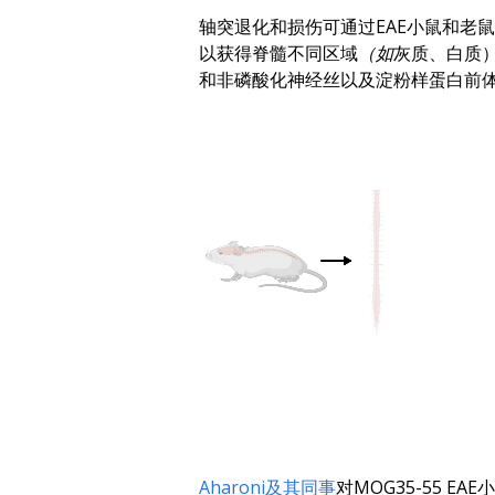
轴突退化和损伤可通过EAE小鼠和老
以获得脊髓不同区域
（如
灰质、白质
和非磷酸化神经丝以及淀粉样蛋白前体
Aharoni及其同事
对MOG35-55