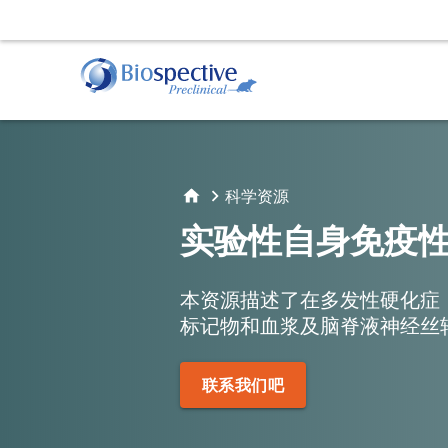
肌萎缩侧索硬化症（ALS）
动物服务
行为
阿
TDP-43转基因模型
给药
运动
淀
科学资源
立体定向手术
睡眠
淀
实验性自身免疫
体液和组织采集
帕金森氏症
本资源描述了在多发性硬化症
α-Synuclein Preformed Fibril (PFF) 模型
标记物和血浆及脑脊液神经丝轻
AAV A53T α-Synuclein小鼠模型
组织学和组织分析
活体
免疫组织化学（IHC) | 染色与分析服务
磁共
联系我们吧
免疫荧光 | 多重染色服务
正电
计算