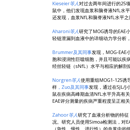
Kieseier等人
对过去两年间进行的25项独
鼠中，他们发现血浆和脑脊液NfL水
还发现，血浆NfL和脑脊液NfL水平
Aharoni等人
研究了MOG诱导的EAE
轻链泄漏到血液中的详细动力学分析，
Brummer及其同事
发现，MOG-E
胞和浸润性巨噬细胞，并且可能以疾病
经丝轻链（sNfL）水平与相应的解
Norgren等人
使用重组MOG1-125
样
，Zuo及其同事
发现，通过在SJL
鼠在疾病高峰期血清NfL水平升高有
EAE评分测量的疾病严重程度呈正相
Zahoor等人
研究了血液分析物的特征，包括
况。研究人员使用Simoa检测法，对EA
（急性、慢性、进行性）的血浆中的细胞因子（