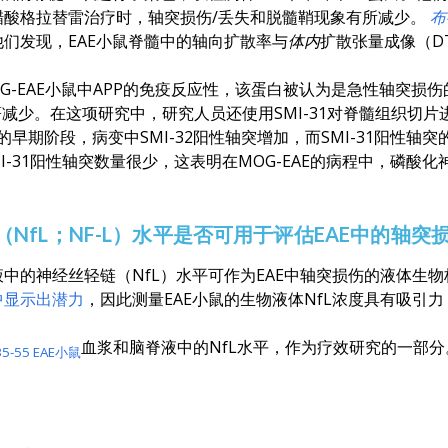
醋酸格拉替雷治疗时，轴突损伤/丢失和脱髓鞘现象有所减少。
布
们发现，EAE小鼠脊髓中的轴向扩散率与
体内
扩散张量成像（D
G-EAE小鼠中APP的免疫反应性，该蛋白被认为是急性轴突损
减少。在这项研究中，研究人员还使用SMI-31对脊髓组织切片进
E的早期阶段，病变中SMI-32阳性轴突增加，而SMI-31阳性
SMI-31阳性轴突数量很少，这表明在MOG-EAE的病程中，磷
NfL；NF-L）水平是否可用于评估EAE中的轴突
中的神经丝轻链（NfL）水平可作为EAE中轴突损伤的液体生
中显示出潜力
，因此测量EAE小鼠的生物液体NfL浓度具有吸引
血浆和脑脊液中的NfL水平，作为疗效研究的一部分
5-55 EAE小鼠