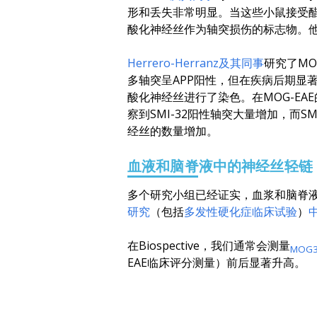
形和丢失非常明显。当这些小鼠接受
酸化神经丝作为轴突损伤的标志物。他
Herrero-Herranz及其同事
研究了MO
多轴突呈APP阳性，但在疾病后期显著
酸化神经丝进行了染色。在MOG-EA
察到SMI-32阳性轴突大量增加，而
经丝的数量增加。
血液和脑脊液中的神经丝轻链（
多个研究小组已经证实，血浆和脑脊液
研究
（包括
多发性硬化症临床试验
）
在Biospective，我们通常会测量
MOG3
EAE临床评分测量）前后显著升高。