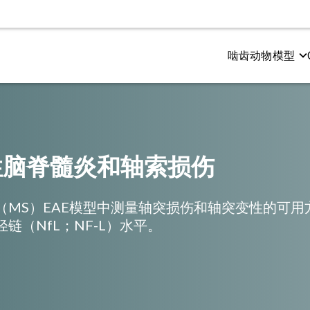
啮齿动物模型
测试
尔茨海默氏症和 Tauopathies
电生理学
多发性硬化症（MS）
和感觉功能
粉样β与tau蛋白共病理模型
CMAP 和 MUNE（运动）
Cuprizone 型号
与认知
粉样蛋白β转基因模型
CNAP（感官）
EAE模型
性脑脊髓炎和轴索损伤
（MS）EAE模型中测量轴突损伤和轴突变性的可用
链（NfL；NF-L）水平。
成像
空间生物学
振成像（MRI）
淀粉样斑块
子发射断层扫描（PET）
小胶质细胞
机断层扫描（CT）
神经肌肉接头（NMJ）
Tau