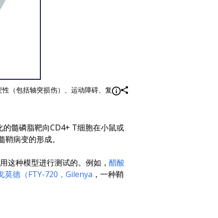
变性（包括轴突损伤）、运动障碍、复
的髓磷脂靶向CD4+ T细胞在小鼠或
髓鞘病变的形成。
用这种模型进行测试的。例如，
醋酸
莫德（FTY-720，Gilenya
，一种鞘