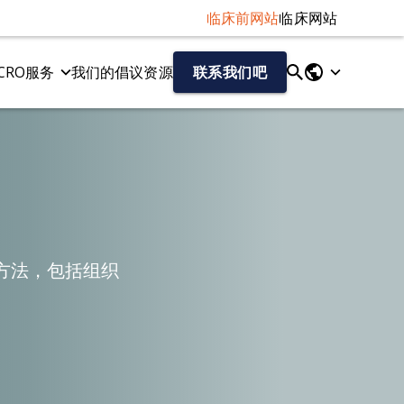
临床前网站
临床网站
CRO服务
我们的倡议
资源
联系我们吧
液体和细胞生物标记物
tau病变模型
神经丝轻链（NF-L）检测
Tau 病的 AAV-Tau 小鼠模型
Aβ40/Aβ42（人类）
Tau纤维扩散模型
总tau蛋白/磷酸化tau蛋白（人源）
细胞因子
趋化因子
方法，包括组织