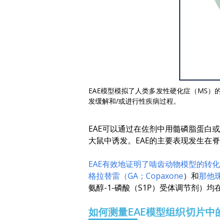
EAE模型模拟了人类多发性硬化症（MS
发缓解和/或进行性疾病过程。
EAE可以通过在佐剂中用髓磷脂蛋白
大鼠中诱发。EAE的主要表现发生在
EAE有效地证明了啮齿动物模型的转
格拉替雷（GA；Copaxone
）和
那他珠
氨醇-1-磷酸（S1P）受体调节剂）均
如何测量EAE模型组织切片中