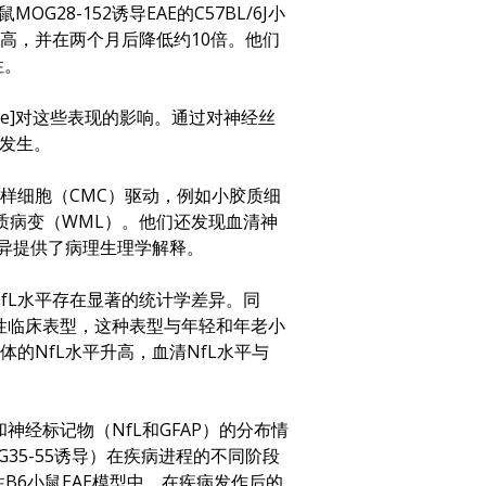
8-152诱导EAE的C57BL/6J小
高，并在两个月后降低约10倍。他们
性。
ne]对这些表现的影响。通过对神经丝
期发生。
髓样细胞（CMC）驱动，例如小胶质细
质病变（WML）。他们还发现血清神
差异提供了病理生理学解释。
液NfL水平存在显著的统计学差异。同
缓解性临床表型，这种表型与年轻和年老小
的NfL水平升高，血清NfL水平与
;）和神经标记物（NfL和GFAP）的分布情
OG35-55诱导）在疾病进程的不同阶段
和慢性B6小鼠EAE模型中，在疾病发作后的