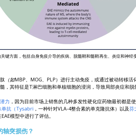
）的关键方面，包括自身免疫介导的疾病、脱髓鞘和髓鞘再生、炎症和神经
或肽
（如
MBP、MOG、PLP）进行主动免疫，或通过被动转移活化
脊髓，其特征是T淋巴细胞和单核细胞的浸润，导致局部炎症和脱
化潜力
，因为目前市场上销售的几种多发性硬化症药物最初都是使
单抗（Tysabri
，一种针对VLA-4整合素的单克隆抗体）以及
芬戈
在EAE模型中进行了评估。
的轴突损伤？