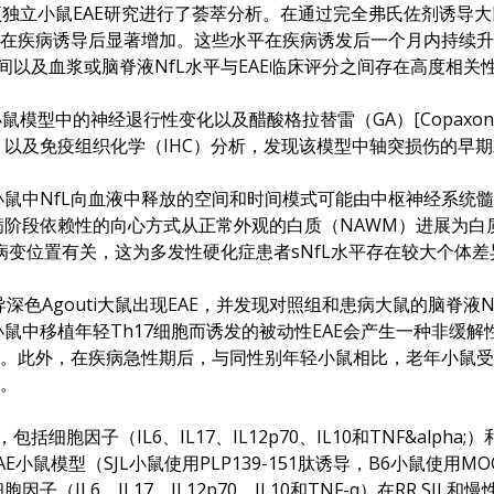
立小鼠EAE研究进行了荟萃分析。在通过完全弗氏佐剂诱导大鼠MOG2
平在疾病诱导后显著增加。这些水平在疾病诱发后一个月内持续升
之间以及血浆或脑脊液NfL水平与EAE临床评分之间存在高度相关
小鼠模型中的神经退行性变化以及醋酸格拉替雷（GA）[Copaxo
以及免疫组织化学（IHC）分析，发现该模型中轴突损伤的早
AE小鼠中NfL向血液中释放的空间和时间模式可能由中枢神经系统
阶段依赖性的向心方式从正常外观的白质（NAWM）进展为白
剖病变位置有关，这为多发性硬化症患者sNfL水平存在较大个体
诱导深色Agouti大鼠出现EAE，并发现对照组和患病大鼠的脑脊
/J小鼠中移植年轻Th17细胞而诱发的被动性EAE会产生一种非
关。此外，在疾病急性期后，与同性别年轻小鼠相比，老年小鼠受体
关。
细胞因子（IL6、IL17、IL12p70、IL10和TNF&alpha
E小鼠模型（SJL小鼠使用PLP139-151肽诱导，B6小鼠使用M
IL6、IL17、IL12p70、IL10和TNF-α）在RR SJL