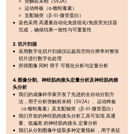
突触前末梢（SV2A）
运动终板（α-蝮蛇毒素）
支配轴突（β-III-微管蛋白）
染色
采用
高通量自动化免疫组化/免疫荧光仪器
完成
，确保结果一致性与可重复性
3. 切片扫描
采用数字化切片扫描仪以超高空间分辨率对整张
切片进行数字化处理
所得
图像
同时
用于
可视化分析与定量分析
4. 图像分割、神经肌肉接头定量分析及神经肌肉接
头分析
我们的成像科学家开发了先进的全自动分割方
法，用于分析突触前末梢（SV2A）、运动终板
（α-蝮蛇毒素）及支配轴突（β-III-微管蛋白）
我们
开发的神经肌肉接头分析工具可实现
高通
量、低偏差
的神经肌肉接头
定量分析
我们从分割图像中提取多种定量指标
，用于表征