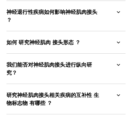
肌纤维终板上的受体结合。这种结合导致肌膜去极
神经肌肉接头的破坏已在多种运动神经元疾病、周
化，从而引发肌肉收缩。 终末施万细胞和
克拉诺细
围神经病变和肌肉营养不良中被报道，包括但不限
神经退行性疾病
如何影响神经肌肉接头
胞
作为支持细胞，覆盖神经末梢与终板区域，对维
于：
？
持神经肌肉接头的结构完整性、日常维护及修复功
能至关重要。
肌萎缩性侧索硬化症（ALS）
在许多神经退行性运动神经元疾病（MND）模型
中，神经肌肉接头（NMJ）的退化发生在明显运动
如何
研究
神经肌肉
接头形态
？
重症肌无力
神经元丧失和临床症状出现之前。在各种运动神经
先天性肌无力综合征及兰伯特-伊顿肌无力综合征
元疾病动物模型中一致观察到的NMJ形态学变化包
多重免疫荧光
技术是
研究
神经肌肉
接头形态的
强
（LEMS）
括：
大
工具
，因其
能
对神经肌肉接头的
各类
亚组分
进
我们能否对神经肌肉接头进行
纵向
研
行
高灵敏度
染色
。
超分辨显微镜和电子显微镜
夏科-马里-图斯病
究
？
（EM）
轴突及末梢碎裂增加
同样
有助于
探究
突触传递机制
，但这些成
脊髓性肌萎缩症（SMA）
像模式
的
通量
显著
较低
，
通常
不
适用于大规模
多种非侵入性方法可用于纵向评估神经肌肉接头功
轴突对神经肌肉接点的支配能力丧失
杜氏肌营养不良症（DMD）
疗效
研究
。
能，包括：
研究
神经肌肉接头相关疾病的
互补性
生
神经肌肉接头去神经支配增加
物标志物
有哪些
？
轴突萌发与不完全再支配
肌电图（EMG）
终板形态改变
在动物模型中，可通过标准化行为测试
（
后肢抓
运动单位数量估算（MUNE）
握、后肢瘫痪评分及网格敏捷性测试
）
监测
运动功
乙酰胆碱受体排列与聚集紊乱
复合肌动作电位（CMAP）
能与
协调性，而双能X线吸收测定法（DEXA）、计