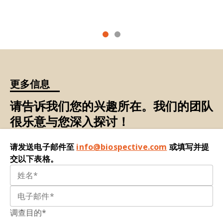
NMJ去神经支配：
神经支配丧失或NMJ结构重组，
亦称NMJ重塑。
NMJ形态学：
神经肌肉接头的结构与功能健康状
态，亦称NMJ完整性。
NMJ定量分析：
自主研发的高端自动化平台，可测
更多信息
量NMJ结构特征（包括终板尺寸、密度、神经支配
及轴突覆盖率），实现肌肉中NMJ结构的精准可重
请告诉我们您的兴趣所在。我们的团队
复评估。
很乐意与您深入探讨！
临床前治疗评估：
在与人类疾病直接相关的动物模
请发送电子邮件至
info@biospective.com
或填写并提
型中评估实验性干预措施。
交以下表格。
rNLS8小鼠模型：
可调控转基因ALS模型，在四环
素控制下表达TDP-43ΔNLS。
SV2A：
运动神经元末梢中神经递质囊泡的突触前标
调查目的*
记物，亦称突触囊泡蛋白。