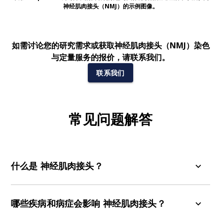
神经肌肉接头（NMJ）的示例图像。
如需讨论您的研究需求或获取神经肌肉接头（NMJ）染色
与定量服务的报价，请联系我们。
联系我们
常见问题解答
什么是
神经肌肉接头？
神经肌肉接点（NMJ）是运动神经元与骨骼肌纤维
之间的突触。当动作电位到达运动神经末梢时，会
哪些疾病和病症会影响
神经肌肉接头？
触发神经递质乙酰胆碱（ACh）的释放，该物质与