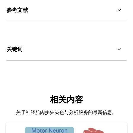
利用靶向神经肌肉接头组分的荧光探针
进行体内
算机断层扫描（CT）及磁共振成像（MRI）等无创
参考文献
成像技术则能提供肌肉体积与萎缩的定量测量。血
成像
液和脑脊液生物标志物
亦
可作为持续病理变化的微
Cipriani, S., Phan, V., Médard, J. J., Horvath, R.,
创指标。
然而，这些方法主要评估神经肌肉接头功能，无法
Lochmüller, H., Chrast, R., Roos, A., Spendiff, S.
直接捕捉疾病进展过程中单个神经肌肉接头发生的
Neuromuscular Junction Changes in a Mouse
详细形态学变化。
Model of Charcot-Marie-Tooth Disease Type
关键词
4C.
Int. J. Mol. Sci.
,
19:
4072, 2018;
doi:
10.3390/ijms19124072
乙酰胆碱受体（AChR）：
介导神经肌肉接头
（NMJ）处神经传递
的关键
突触后蛋白。
Murray, L. M., Talbot, K., Gillingwater, T. H.
Review: neuromuscular synaptic vulnerability in
α-蝮蛇毒素（BTX）：
一种可与乙酰胆碱受体结合
motor neurone disease: amyotrophic lateral
的毒素，经荧光标记后可用于肌肉运动终板的高分
sclerosis and spinal muscular atrophy.
相关内容
辨率成像。
Neuropathol. Appl. Neurobiol.,
36:
133–156,
2010;
doi: 10.1111/j.1365-2990.2010.01061.x
关于神经肌肉接头染色与分析服务的最新信息。
肌萎缩性侧索硬化症（
ALS
）：
又称卢伽雷氏症，
是最常见的
运动神经元疾病，影响上运动神经元和
Pratt, S. J. P., Valencia, A. P., Le, G. K., Shah, S. B.,
下运动神经元。这种致命性神经肌肉疾病的特征是
Lovering, R. M. Pre- and postsynaptic changes