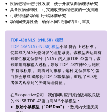
疾病进程呈进行性发展，便于开展纵向病理学研究
具备疾病修饰性，可实施改变病程进展的干预措施
可获得适龄动物用于临床前研究
动物间变异性低，确保不同组别间结果可重复
TDP-43ΔNLS（rNLS8）模型
TDP-43ΔNLS (rNLS8) 模型
小鼠
符合
上述标准
，
使其成为ALS药物研发的理想系统。该模型表达具有
缺陷性核定位信号（NLS）的人源TDP-43蛋白
，该
缺陷阻碍核输入过程，导致
TDP
-43在神经元
胞质
中
持续积累
。 随着时间推移，这种
定位异常的
蛋
白质会形成
磷酸化TDP-43聚集物
，重现
了ALS患
者体内
观察到的
关键病理特征
。
在Biospective公司，我们同时应用原始版与改良版
的rNLS8 TDP-43蛋白病ALS小鼠模型：
原始小鼠模型（"Off Dox"）
：数周内快速疾病