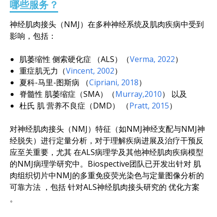
哪些服务？
神经肌肉接头（NMJ）在多种神经系统及肌肉疾病中受到
影响，包括：
肌萎缩性
侧索硬化症
（ALS）
（
Verma, 2022
）
重症肌无力
（
Vincent, 2002
）
夏科-马里-图斯病
（
Cipriani, 2018
）
脊髓性
肌萎缩症（SMA）
（
Murray,
2010
）
以及
杜氏
肌
营养不良症（DMD）
（
Pratt, 2015
）
对神经肌肉接头（NMJ）特征（如NMJ神经支配与NMJ神
经脱失）进行定量分析，对于理解疾病进展及治疗干预反
应至关重要
，尤其
在ALS病理学及其他神经肌肉疾病模型
的NMJ病理学研究中。
Biospective团队已开发出针对
肌
肉组织切片
中NMJ的多重免疫荧光染色与定量图像分析的
可靠方法
，包括
针对ALS神经肌肉接头研究的
优化方案
。