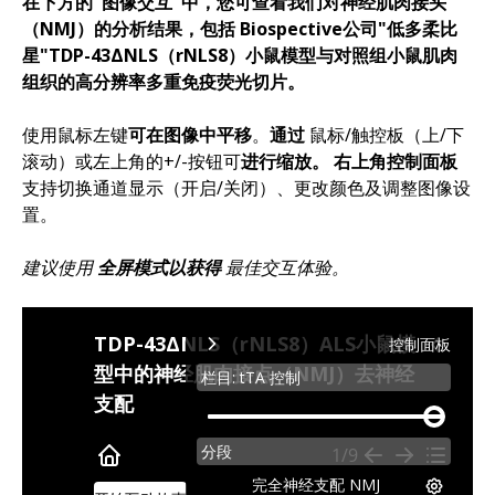
在下方的"图像交互"中，您可查看我们对神经肌肉接头
（NMJ）的分析结果，包括
Biospective公司"低多柔比
星"TDP-43ΔNLS（rNLS8）小鼠模型与对照组小鼠肌肉
组织的高分辨率多重免疫荧光切片。
使用鼠标左键
可在图像中平移
。
通过
鼠标/触控板（上/下
滚动）或左上角的+/-按钮可
进行缩放。
右上角控制面板
支持切换通道显示（开启/关闭）、更改颜色及调整图像设
置。
建议使用
全屏模式以获得
最佳交互体验。
TDP-43ΔNLS（rNLS8）ALS小鼠模
控制面板
型中的神经肌肉接点（NMJ）去神经
栏目: tTA 控制
支配
microscopy-
section-
分段
1/9
slider
完全神经支配 NMJ