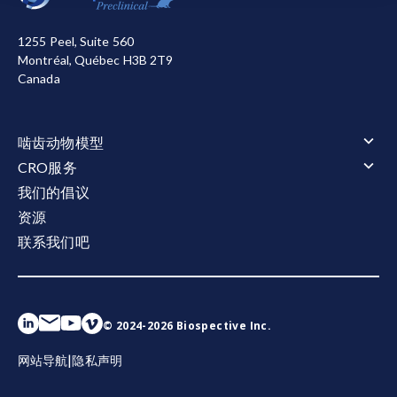
的，从而帮助我们进行改进。您可以选择全部接受或全
部拒绝。关于我们使用的cookie的详细信息，请参阅我
1255 Peel, Suite 560
们的
隐私声明
。
Montréal, Québec H3B 2T9
Canada
全部接受
全部拒绝
啮齿动物模型
啮齿动物模型概述
CRO服务
肌萎缩侧索硬化症（ALS）
CRO服务概述
我们的倡议
肌萎缩侧索硬化症（ALS）概述
阿尔茨海默氏症和 Tauopathies
动物服务
资源
TDP-43转基因模型
阿尔茨海默氏症和 Tauopathies概述
多发性硬化症（MS）
动物服务概述
行为测试
淀粉样β与tau蛋白共病理模型
联系我们吧
给药
多发性硬化症（MS）概述
tau病变模型
行为测试概述
电生理学
淀粉样蛋白β转基因模型
立体定向手术
Cuprizone 型号
运动和感觉功能
tau病变模型概述
帕金森氏症
电生理学概述
液体和细胞生物标记物
体液和组织采集
EAE模型
睡眠与认知
Tau 病的 AAV-Tau 小鼠模型
CMAP 和 MUNE（运动）
帕金森氏症概述
液体和细胞生物标记物概述
组织学和组织分析
Tau纤维扩散模型
CNAP（感官）
α-Synuclein Preformed Fibril (PFF) 模型
神经丝轻链（NF-L）检测
组织学和组织分析概述
活体成像
AAV A53T α-Synuclein小鼠模型
Aβ40/Aβ42（人类）
免疫组织化学（IHC) | 染色与分析服务
© 2024-2026 Biospective Inc.
活体成像概述
空间生物学
总tau蛋白/磷酸化tau蛋白（人源）
免疫荧光 | 多重染色服务
磁共振成像（MRI）
细胞因子
空间生物学概述
|
网站导航
隐私声明
正电子发射断层扫描（PET）
趋化因子
淀粉样斑块
计算机断层扫描（CT）
小胶质细胞