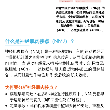
示意图展示
神经肌肉接头
（NMJ）
的
关键组成部分
，包括
突触前
运动神经
元末梢、突触后运动终板、末梢
施万
细胞及
克拉诺细胞
。缩写说明：神经
肌肉接头（NMJ）、乙酰胆碱
（
ACh
）、
乙酰胆碱受体（
AChR
）。
什么是神经肌肉接点（NMJ）？
神经肌肉接点（NMJ）是一种特殊突触，它使
运动神经元
与骨骼肌纤维之间
能够
进行信息传递
，从而实现精确的肌
肉收缩。
当
运动神经元末梢
接收到电信号时，会
释放
乙
酰胆碱（
ACh
）
，
该物质与
肌肉膜
运动终板
上的
受体结
合
，从而触发动作电位并
引发后续的
肌肉收缩。
为何要分析神经肌肉接点？
病理早期病灶：在多种神经退行性疾病中，NMJ受损早
于运动神经元丧失（即"回溯性死亡"过程）。
定量读数：可在临床前模型中监测去神经支配、重塑及