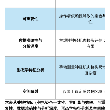
本交互式演示重点展示了低剂量多柔比星rNLS8模
突触前末梢减少
操作者依赖性导致的染色与
可重复性
性
突触对齐丧失
轴突树状突分支简化
rNLS8小鼠是一种双基因、四环素调节模型，通过将t
数据准确性与
主观性神经肌肉接头评估；
分析深度
有限
要浏览这个图片故事，您可以使用箭头和/或本面板
您还可随时在右侧图像查看器中与显微图像进行交
手动测量神经肌肉接头尺寸
小鼠腓肠肌神经肌肉接头结构概述
突触前与突触后神经肌肉接头组分的多重标记
tTA小鼠腓肠肌中完全神经支配的神经肌肉接
低剂量多柔比星rNLS8小鼠腓肠肌中的去神
低剂量多柔比星rNLS8小鼠腓肠肌轴突密度降
低剂量多柔比星小鼠与tTA对照组小鼠间检
TDP-43核孔定位信号肽模型中神经肌肉接
摘要
形态学特征分析
目录
复杂度
这张多重免疫荧光（mIF）图像显示了tTA对照小鼠
这张高倍显微镜图像显示了低剂量多柔比星rNLS8
这张显微图像显示，在低剂量多柔比星（Low Do
这张高分辨率显微图像显示了小鼠腓肠肌40微米厚组
这张高倍显微镜图像展示了tTA对照小鼠的神经肌肉
下表总结了我们为检测tTA对照组与低剂量多柔比
除本文重点阐述的运动终板神经支配及结构变化外，
这种多西环素调控的TDP-43小鼠模型（rNL
1.
引言
通过PERMITS™定量分析技术，我们同时测定了
通过PERMITS™分析进行定量测量，以检测部分
通过PERMITS™分析对总轴突投射进行定量。下
SV
通过PERMITS™定量分析技术，我们测定了腓肠肌
通过PERMITS™分析，我们量化了完全神经支配的
样本量估计（每组小鼠数量）用于检测tTA小鼠（对照
与对照组小鼠相比，低剂量多柔比星小鼠在模型诱导
Biospective公司的低剂量多西环素方案可在
2.
小鼠腓肠肌神经肌肉接头结构概述
空间映射
仅限于选定感兴趣区域（RO
结合自动化组织染色与高通量成像分析技术，该可诱导
与低剂量Dox rNLS8小鼠相比，tTA小鼠（对照
低剂量多柔比星小鼠在基线期（模型诱导前）及模型诱导后
BTX
tTA小鼠（对照组）与低剂量Dox rNLS8小鼠中
完全去神经支配的肌节支点（定义为
tTA小鼠（对照组）与低剂量Dox rNLS8小鼠的总轴突投射比较
α-
BTX
与
SV2A
SV2A
抗体染色
/
α-BT
α-
信号密度：tTA小鼠（对照组）与低剂量Dox rN
3.
突触前与突触后神经肌肉接头组分的多重标记
请随意在查看器中进一步探索显微镜图像。
低剂量多柔比星小鼠在基线期（模型诱导前）及模型诱导后
突触前分支复杂性在tTA小鼠（对照组）与低剂量Dox rNLS8小
部分传导神经肌肉接头（定义为
α-
BTX
与
SV2A
抗体染色重叠率
本表从关键指标（包括染色一致性、吞吐量与效率、可重
4.
tTA小鼠腓肠肌中完全神经支配的神经肌肉接头
若您有意了解该ALS小鼠模型及其特性分析，以及
神经肌肉接头（NMJ）的分类基于
SV2A
信号与
α-BT
复性、数据准确性与分析深度、形态学特征分析及空间映
低剂量多西他赛组小鼠诱导后第8周平均握力与对照组比较；