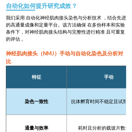
自动化如何提升研究成效？
我们采用
自动化神经肌肉接头染色与分析技术
，结合先进
的高通量成像和定量平台
。该方法确保
在多份样本和实验
条件下，对神经肌肉接头结构与完整性进行
精准
且可重复
的评估
。
神经肌肉接头（NMJ）手动与自动化染色及分析对
比
特征
手动
作者: Pasquale Esposito, Robin Guay-Lord, Lionel Bre
肌萎缩性侧索硬化症（ALS）是一种进行性神经退
染色一致性
抗体孵育时间不稳定且试剂
Biospective公司开发了基于成熟TDP-43NL
rNLS8小鼠在神经丝重链（NEFH）启动子多西环素调
低剂量多西环素方案可诱导TDP-43蛋白在数周
通量与效率
耗时且分析的载玻片数量
早期NMJ病理特征与人类肌萎缩侧索硬化症（ALS