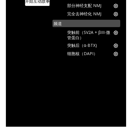
开始互动故事
部分神经支配 NMJ
完全去神经化 NMJ
频道
突触前（SV2A + βIII-微
管蛋白）
突触后（α-BTX)
细胞核（DAPI）