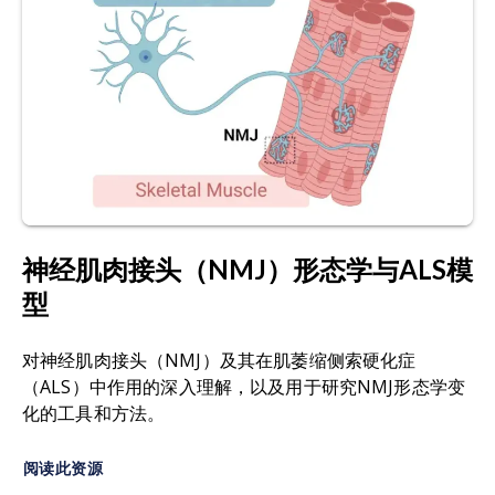
运动、言语、进食和呼吸所需肌肉
逐渐无力
。
in the neuromuscular junction in dystrophic
mice.
Front. Physiol.
,
6:
252, 2015;
doi:
β-III-微管蛋白：
运动神经元轴突的结构标记物，可
10.3389/fphys.2015.00252
用于可视化轴突向神经肌肉接头（NMJ）的投射，
亦称为轴突细胞骨架。
Verma, S., Khurana, S., Vats, A., Sahu, B.,
Ganguly, N. K., Chakraborti, P., Gourie-Devi, M.,
高通量成像：自动化
定量成像技术，用于详细可视
Taneja, V. Neuromuscular Junction Dysfunction
化神经肌肉接头结构与神经支配，包括共聚焦显微
in Amyotrophic Lateral Sclerosis.
Mol.
镜技术。
Neurobiol.
,
59:
1502–1527, 2022;
doi:
10.1007/s12035-021-02658-6
神经肌肉接头（NMJ）形态学与ALS模
运动终板：
神经肌肉接头
中
含有
乙酰胆碱受体的
突
型
触后区域
。
Vincent A. Unravelling the pathogenesis of
myasthenia gravis.
Nat. Rev. Immunol.
,
2
: 797–
多重免疫荧光（mIF）：同时
成像多种荧光标记
对神经肌肉接头（NMJ）及其在肌萎缩侧索硬化症
804, 2002;
doi: 10.1038/nri916
物，如AF488、AF555、AF647和AF750。
（ALS）中作用的深入理解，以及用于研究NMJ形态学变
化的工具和方法。
神经肌肉接点（NMJ）：
运动神经末梢与肌肉之间
的突触连接。
阅读此资源