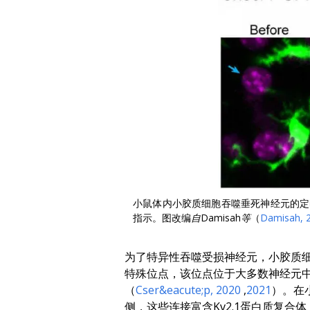
小鼠体内小胶质细胞吞噬垂死神经元的定时
指示。图改编
自Damisah等
（
Damisah
,
为了特异性吞噬受损神经元，小胶质细胞必须
特殊位点，该位点位于大多数神经元
（
Cser&eacute;p
, 2020
,
2021
）。在
侧，这些连接富含Kv2.1蛋白质复