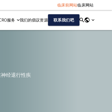
临床前网站
临床网站
CRO服务
我们的倡议
资源
联系我们吧
液体和细胞生物标记物
tau病变模型
神经丝轻链（NF-L）检测
Tau 病的 AAV-Tau 小鼠模型
Aβ40/Aβ42（人类）
Tau纤维扩散模型
总tau蛋白/磷酸化tau蛋白（人源）
细胞因子
趋化因子
在神经退行性疾