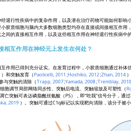
神经退行性疾病中的复杂作用，以及潜在治疗药物可能如何影响
管小胶质细胞与脑内大多数细胞类型均存在直接或间接相互作用
元之间的直接相互作用，以及这些相互作用在神经退行性疾病中
接相互作用在神经元上发生在何处？
相互作用已得到充分证实。在发育过程中，小胶质细胞通过补体
8
）和突触发育（
Paolicelli
, 2011
;
Hoshiko
, 2012
;
Zhan
, 2014
）
参与突触的清除（
Trapp
, 2007
;
Yamada
, 2008
;
Tremblay
, 201
细胞调节局部网络同步性、突触后电流、突触缩放及可塑性（
R
凋亡突触可表达磷脂酰丝氨酸（PS），即“吃我”信号分子，通过乳
ka
, 2019
）。突触可通过C1q标记以实现靶向清除，该分子被小
。