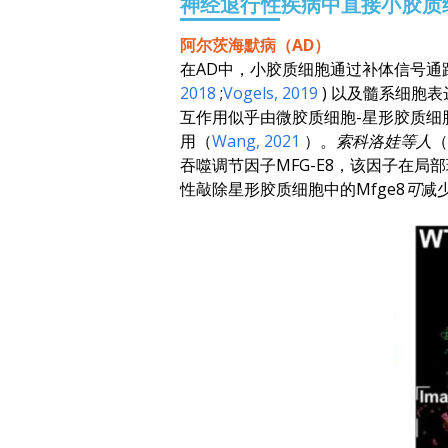
神经退行性疾病中直接小胶质
阿尔茨海默病（AD）
在AD中，小胶质细胞通过补体信号通路
2018
;
Vogels
, 2019
) 以及髓系细胞
互作用似乎由微胶质细胞-星形胶质细
用（
Wang
, 2021
）。
索科洛娃等人
（
吞噬调节因子MFG-E8，该因子在
性敲除星形胶质细胞中的
Mfge8可
减