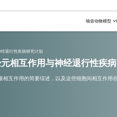
啮齿动物模型
测试
尔茨海默氏症和 Tauopathies
电生理学
多发性硬化症（MS）
和感觉功能
粉样β与tau蛋白共病理模型
CMAP 和 MUNE（运动）
Cuprizone 型号
神经退行性疾病研究计划
与认知
粉样蛋白β转基因模型
CNAP（感官）
EAE模型
经元相互作用与神经退行性疾病
接相互作用的简要综述，以及这些细胞间相互作用
成像
空间生物学
振成像（MRI）
淀粉样斑块
子发射断层扫描（PET）
小胶质细胞
机断层扫描（CT）
神经肌肉接头（NMJ）
Tau