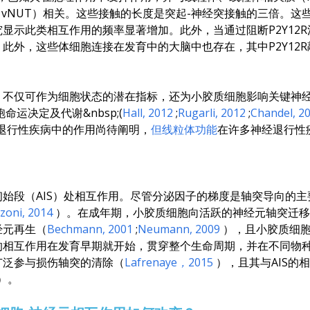
白（vNUT）相关。这些接触的长度是突起-神经突接触的三倍。
显示此类相互作用的频率显著增加。此外，当通过阻断P2Y12
此外，这些体细胞连接在发育中的大脑中也存在，其中P2Y12
，不仅可作为细胞状态的潜在指标，还为小胶质细胞影响关键神
命运决定及代谢&nbsp;(
Hall
, 2012
;
Rugarli
, 2012
;
Chandel
, 2
退行性疾病中的作用尚待阐明，
但线粒体功能
在许多神经退行性
始段（AIS）处相互作用。尽管分泌因子的梯度是轴突导向的
zoni
, 2014
）。在成年期，小胶质细胞向活跃的神经元轴突迁移
经元再生（
Bechmann
, 2001
;
Neumann
, 2009
），且小胶质细
S的相互作用在发育早期就开始，贯穿整个生命周期，并在不同物
广泛参与损伤轴突的清除（
Lafrenaye
，2015
），且其与AIS的
）。