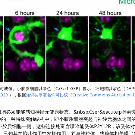
成像。小胶质细胞以绿色（Cx3cr1-GFP）显示，细胞核以紫色（DA
 2020
），根据
知识共享署名许可协议
（
Creative Commons Attribution 
能够感知神经元健康状态。&nbsp;Cser&eacute;p
等研
中的一种特殊突触结构中，即小胶质细胞突起与神经元胞体之间
小胶质细胞一侧，这些连接处富含嘌呤能受体P2Y12R，该受体
合体，已知其在胞吐作用中发挥作用，并与线粒体、线粒体相关膜（