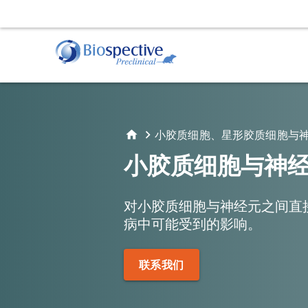
肌萎缩侧索硬化症（ALS）
动物服务
行为
阿
TDP-43转基因模型
给药
运动
淀
小胶质细胞、星形胶质细胞与
立体定向手术
睡眠
淀
小胶质细胞与神
体液和组织采集
帕金森氏症
对小胶质细胞与神经元之间直
α-Synuclein Preformed Fibril (PFF) 模型
病中可能受到的影响。
AAV A53T α-Synuclein小鼠模型
组织学和组织分析
活体
免疫组织化学（IHC) | 染色与分析服务
磁共
联系我们
免疫荧光 | 多重染色服务
正电
计算