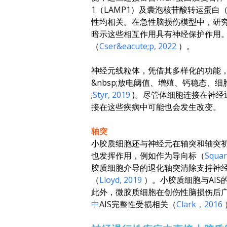
1（LAMP1）及囊泡核苷酸转运蛋
性均相关。在急性脑损伤模型中，研究
暗示这些相互作用具有神经保护作用。
（
Cser&eacute;p
, 2022
）。
神经元线粒体，凭借其多样化的功能
&nbsp;放电阈值、增殖、钙稳态、细胞
;
Styr
, 2019
)。尽管体细胞连接在神经
接在这些疾病中可能也会发生改变。
轴突
小胶质细胞还与神经元在轴突和轴突初
也发挥作用，例如作为导向标（
Squar
胶质细胞介导的退化轴突清除支持神
（
Lloyd
, 2019
）。小胶质细胞与AI
此外，微胶质细胞在创伤性脑损伤后
中
AIS完整性受损相关（
Clark
，2016