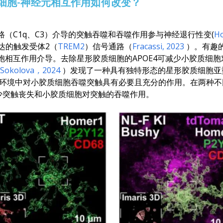
细胞-神经元相互作用如何改变？
（C1q、C3）介导的突触吞噬和吞噬作用参与神经退行性变(
H
表达的触发受体2（
TREM2
）信号通路（
Fracassi
, 2023
）。有趣
胞相互作用介导。去除星形胶质细胞的APOE4可减少小胶质细胞
Sokolova
，2024
）发现了一种具有独特形态的星形胶质细胞亚
局部环境中对小胶质细胞吞噬突触具有必要且充分的作用。在两种
少突触丧失和小胶质细胞对突触的吞噬作用。