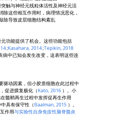
这些突触与神经元线粒体活性及神经元活
R消除这些相互作用时，病理情况恶化，
R敲除导致皮层细胞结构紊乱
经元功能提供了机会。这些功能包括
014
;
Kasahara
, 2014
;
Tepikin
, 2018
疾病中已知会发生改变，这表明这些连
主要驱动因素，但小胶质细胞在此过程中
，促进膜复极化（
Kato
, 2016
）。小
胞在髓鞘再生过程中发挥促再生作用
种中具有保守性（
Baalman
, 2015
）。
相互作用
与实验性自身免疫性脑脊髓炎