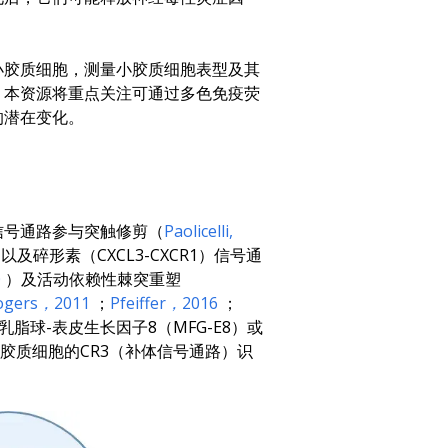
小胶质细胞，测量小胶质细胞表型及其
，本资源将重点关注可通过多色免疫荧
的潜在变化。
信号通路参与突触修剪（
Paolicelli
,
以及碎形素（CXCL3-CXCR1）信号通
0
）及活动依赖性棘突重塑
ogers
，2011
；
Pfeiffer
，2016
；
脂球-表皮生长因子8（MFG-E8）或
胶质细胞的CR3（补体信号通路）识