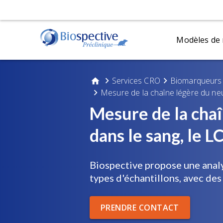
Modèles de
Modèles de sclérose latérale
Services animaliers
Services CRO
Biomarqueurs f
Modèle
Mesure de la chaîne légère du neur
amyotrophique (SLA)
tauopa
Posologie
Chirurgie stéréotaxique
Modèles transgéniques de TDP-43
Modèle
Mesure de la chaî
Prélèvement de liquides et de tissus
Modèle
dans le sang, le L
Modèles de sclérose en plaques
(SP)
Biospective propose une analy
Histologie et analyse tissulaire
Modèles de cuprizone
types d'échantillons, avec des
Immunohistochimie (IHC) | Services de colora
Modèles d'eae (EAE)
Immunofluorescence | Services de marquage 
PRENDRE CONTACT