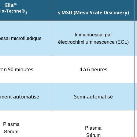
Ella™
io-Techne®
)
s MSD (Meso Scale Discovery)
Immunoessai par
sai microfluidique
électrochimiluminescence (ECL)
ron 90 minutes
4 à 6 heures
ement automatisé
Semi-automatisé
Plasma
Plasma
Sérum
Sérum