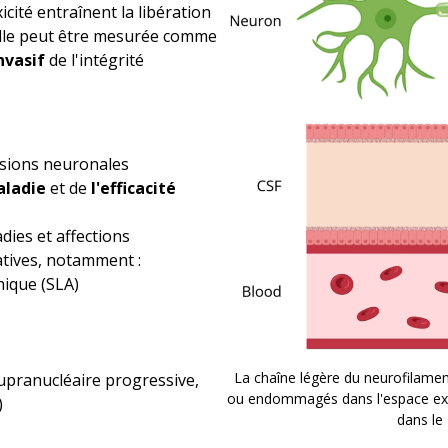
cité entraînent la libération
 elle peut être mesurée comme
nvasif
de l'intégrité
ésions neuronales
aladie
et de
l'efficacité
ies et affections
tives, notamment :
hique (SLA)
La chaîne légère du neurofilament
upranucléaire progressive,
ou endommagés dans l'espace extra
)
dans le 