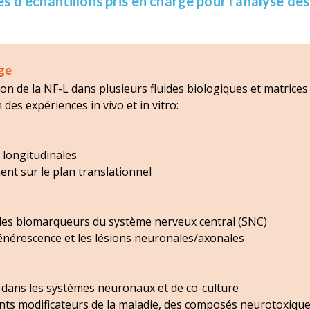
es d'échantillons pris en charge pour l'analyse de
rge
on de la NF-L dans plusieurs fluides biologiques et matrices
on des expériences
in vivo
et
in vitro
:
s longitudinales
ent sur le plan translationnel
des biomarqueurs du système nerveux central (SNC)
énérescence et les lésions neuronales/axonales
L dans les systèmes neuronaux et de co-culture
ments modificateurs de la maladie, des composés neurotoxiqu