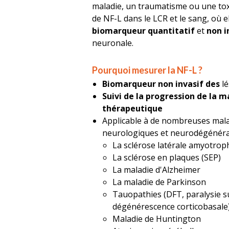
maladie, un traumatisme ou une toxi
de NF-L dans le LCR et le sang, où
biomarqueur
quantitatif
et
non i
neuronale.
Pourquoi mesurer la NF-L ?
Biomarqueur non invasif des
l
Suivi de
la progression de la m
thérapeutique
Applicable à de nombreuses malad
neurologiques et neurodégénéra
La sclérose latérale amyotrop
La sclérose en plaques (SEP)
La maladie d'Alzheimer
La maladie de Parkinson
Tauopathies (DFT, paralysie s
dégénérescence corticobasale
Maladie de Huntington