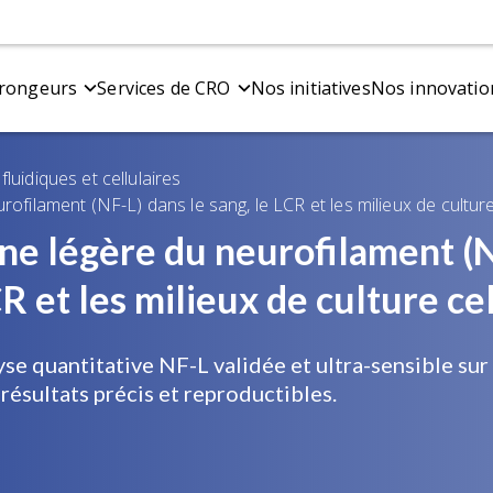
 rongeurs
Services de CRO
Nos initiatives
Nos innovatio
luidiques et cellulaires
s de la maladie d'Alzheimer et des
Tests comportementaux
Modèles de la 
É
ofilament (NF-L) dans le sang, le LCR et les milieux de culture 
thies
Fonction motrice et sensorielle
Modèles de fibr
C
Sommeil et cognition
Modèle de sour
C
s transgéniques de bêta-amyloïde
ne légère du neurofilament (
 de co-pathologie amyloïde bêta et tau
CR et les milieux de culture ce
se quantitative NF-L validée et ultra-sensible sur
Biologie spatiale
I
 résultats précis et reproductibles.
tion et d'analyse
Plaques amyloïdes
I
multiplexe
Microglies
T
Junction neuromusculaire (NMJ)
T
Tau