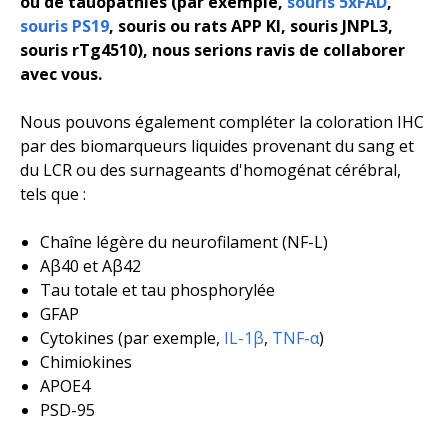
ou de tauopathies (
par exemple,
souris 5xFAD
,
souris PS19
, souris ou rats APP KI, souris JNPL3,
souris rTg4510), nous serions ravis de collaborer
avec vous.
Nous pouvons également compléter la coloration IHC
par des biomarqueurs liquides provenant du sang et
du LCR ou des surnageants d'homogénat cérébral,
tels que :
Chaîne légère du neurofilament (NF-L)
Aβ40 et Aβ42
Tau totale et tau phosphorylée
GFAP
Cytokines (
par exemple,
IL-1β
,
TNF-α
)
Chimiokines
APOE4
PSD-95