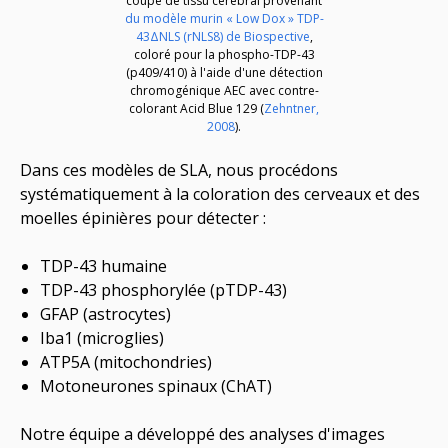
coupe de tissu cérébral provenant
du modèle murin « Low Dox » TDP-
43ΔNLS (rNLS8) de Biospective
,
coloré pour la phospho-TDP-43
(p409/410) à l'aide d'une détection
chromogénique AEC avec contre-
colorant Acid Blue 129 (
Zehntner,
2008
).
Dans ces modèles de SLA, nous procédons
systématiquement à la coloration des cerveaux et des
moelles épinières pour détecter :
TDP-43 humaine
TDP-43 phosphorylée (pTDP-43)
GFAP (astrocytes)
Iba1 (microglies)
ATP5A (mitochondries)
Motoneurones spinaux (ChAT)
Notre équipe a développé des analyses d'images