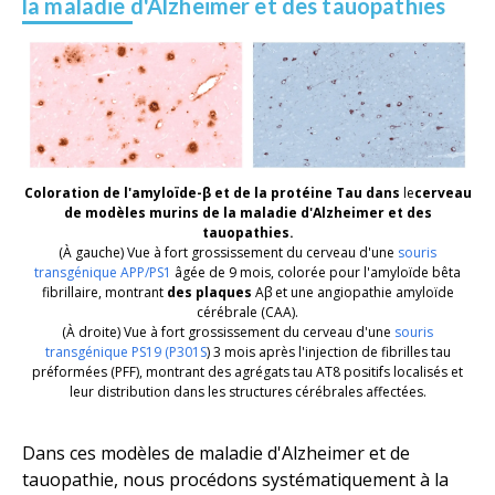
la maladie d'Alzheimer et des tauopathies
Coloration de l'amyloïde-β et de la protéine Tau dans
le
cerveau
de modèles murins de la maladie d'Alzheimer et des
tauopathies.
(
À gauche
) Vue à fort grossissement du cerveau d'une
souris
transgénique APP/PS1
âgée de 9 mois, colorée pour l'amyloïde bêta
fibrillaire, montrant
des plaques
Aβ et une angiopathie amyloïde
cérébrale (CAA).
(
À droite
) Vue à fort grossissement du cerveau d'une
souris
transgénique PS19 (P301S
) 3 mois après l'injection de fibrilles tau
préformées (PFF), montrant des agrégats tau AT8 positifs localisés et
leur distribution dans les structures cérébrales affectées.
Dans ces modèles de maladie d'Alzheimer et de
tauopathie, nous procédons systématiquement à la