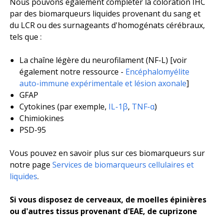
Nous pouvons également compléter la coloration IHC
par des biomarqueurs liquides provenant du sang et
du LCR ou des surnageants d'homogénats cérébraux,
tels que :
La chaîne légère du neurofilament (NF-L) [voir
également notre ressource -
Encéphalomyélite
auto-immune expérimentale et lésion axonale
]
GFAP
Cytokines (
par exemple,
IL-1β
,
TNF-α
)
Chimiokines
PSD-95
Vous pouvez en savoir plus sur ces biomarqueurs sur
notre page
Services de biomarqueurs cellulaires et
liquides
.
Si vous disposez de cerveaux, de moelles épinières
ou d'autres tissus provenant d'EAE, de cuprizone