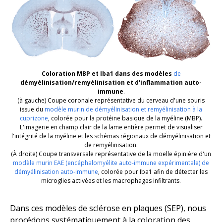
Coloration MBP et Iba1 dans des modèles
de
démyélinisation/remyélinisation et d'inflammation auto-
immune
.
(
à gauche
)
Coupe coronale représentative du cerveau d'une souris
issue du
modèle murin de démyélinisation et remyélinisation à la
cuprizone
, colorée
pour la protéine basique de la myéline (MBP).
L'imagerie en champ clair de la lame entière permet de visualiser
l'intégrité de la myéline et les schémas régionaux de démyélinisation et
de remyélinisation.
(
À droite
)
Coupe transversale représentative de la moelle épinière d'un
modèle murin EAE (encéphalomyélite auto-immune expérimentale) de
démyélinisation auto-immune
, colorée pour Iba1 afin de détecter les
microglies activées et les macrophages infiltrants.
Dans ces modèles de sclérose en plaques (SEP), nous
procédons systématiquement à la coloration des