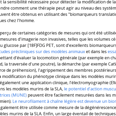
ont la sensibilité nécessaire pour détecter la modification de
ndre comment une thérapie peut agir au niveau des systèmes
ent être obtenus en utilisant des "biomarqueurs translati
ques chez l'homme.
perçu de certaines catégories de mesures qui ont été utilisé
mesures d'imagerie non invasives, telles que les volumes cér
du glucose par [18F]FDG PET, sont d'excellents biomarqueurs
tudes précliniques sur des modèles animaux
et dans les
essa
ttant d'évaluer la locomotion générale (par exemple en champ
d, la traversée d'une poutre), la démarche (par exemple CatW
force de préhension), l'agrippement des membres postérieurs
la modification du phénotype clinique dans les modèles mur
 également une application clinique, l'électromyographie (E
Dans les modèles murins de la SLA,
le potentiel d'action musc
otrices (MUNE)
peuvent être facilement mesurées dans les m
émien).
Le neurofilament à chaîne légère est devenue un biom
 également être utilisée comme mesure de la dégénérescence/
es murins de la SLA. Enfin, un large éventail de technique