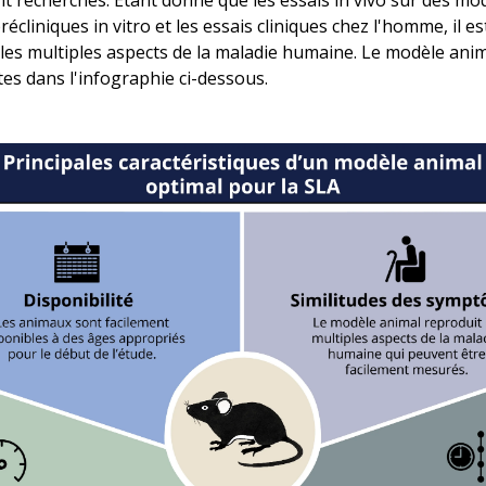
t recherchés. Étant donné que les essais in vivo sur des m
écliniques in vitro et les essais cliniques chez l'homme, il es
 les multiples aspects de la maladie humaine. Le modèle anim
ites dans l'infographie ci-dessous.