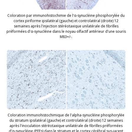
Coloration par immunohistochimie de l'α-synucléine phosphorylée du
cortex piriforme ipsilatéral (gauche) et controlatéral (droite) 12
semaines après l'injection stéréotaxique unilatérale de fibrilles
préformées d'α-synucléine dans le noyau olfactif antérieur d'une souris
M83+/-.
Coloration immunohistochimique de l'alpha-synucléine phosphorylée
du striatum ipsilatéral (gauche) et controlatéral (droite) 12 semaines
après l'inoculation stéréotaxique unilatérale de fibrilles préformées
d'α-synucléine (PFFs) dans le striatum et le cortex cérébral sus-jacent