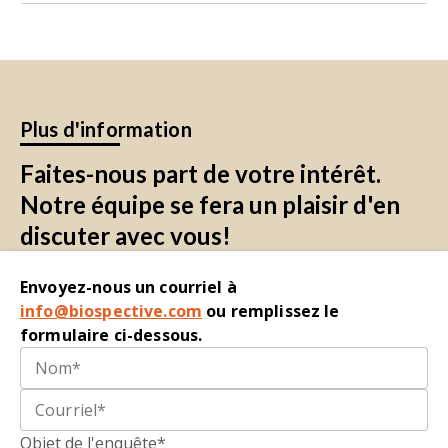
cours d'une étude.
Bien qu'il existe davantage de tests cognitifs
pour les modèles de rongeurs, nous avons
constaté que ces tests spécifiques sont
sensibles à la progression et à la modification
de la maladie dans nos modèles de maladies du
Plus d'information
SNC.
Faites-nous part de votre intérêt.
Notre équipe se fera un plaisir d'en
discuter avec vous!
Envoyez-nous un courriel à
info@biospective.com
ou remplissez le
formulaire ci-dessous.
Objet de l'enquête*