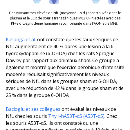
Des niveaux très élevés de NfL (moyenne ± s.d.) sont trouvés dans le
plasma et le LCR de souris transgéniques M83+/- injectées avec des
PFFs d'α-synucléine humaine recombinante dans l'AON et le MFB.
Kasanga
et al
.
ont constaté que les taux sériques de
NfL augmentaient de 40 % après une lésion à la 6-
hydroxydopamine (6-OHDA) chez les rats Sprague-
Dawley par rapport aux animaux sham. Ce groupe a
également montré que l'exercice aérobique d'intensité
modérée réduisait significativement les niveaux
sériques de NfL dans les groupes sham et 6-OHDA,
avec une réduction de 42 % dans le groupe sham et de
25 % dans le groupe 6-OHDA.
Bacioglu et ses collègues
ont évalué les niveaux de
NfL chez les souris
Thy1-hA53T-αS (A53T-αS)
. Chez
les souris A53T-αS, ils ont constaté qu'une
augmentation significative, supérieure à 10 fois, de la