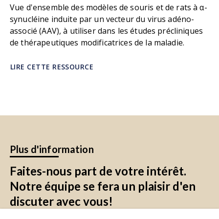
Vue d'ensemble des modèles de souris et de rats à α-
Lewis, S.J.G., Cooper, A., Dzamko, N. Evaluation
synucléine induite par un vecteur du virus adéno-
of plasma levels of NFL, GFAP, UCHL1, and tau
associé (AAV), à utiliser dans les études précliniques
as Parkinson's disease biomarkers using
de thérapeutiques modificatrices de la maladie.
multiplexed single molecule counting.
Sci. Rep.
,
13
: 5217, 2023;
doi: 10.1038/s41598-023-32480-0
LIRE CETTE RESSOURCE
Plus d'information
Faites-nous part de votre intérêt.
Notre équipe se fera un plaisir d'en
discuter avec vous!