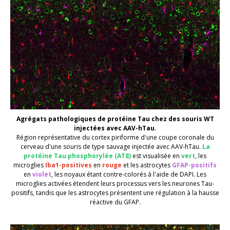
Agrégats pathologiques de protéine Tau chez
des souris
WT
injectées avec AAV-hTau
.
Région représentative du cortex piriforme d'une coupe coronale du
cerveau d'une souris de type sauvage injectée avec
AAV-hTau
.
La
protéine Tau phosphorylée
(
AT8
)
est visualisée en
vert
,
les
microglies
Iba1-positives
en
rouge
et
les astrocytes
GFAP-positifs
en
violet
,
les noyaux étant contre-colorés à l'aide de
DAPI
. Les
microglies activées étendent leurs processus vers les neurones Tau-
positifs, tandis que les astrocytes
présentent
une régulation à la hausse
réactive du GFAP.