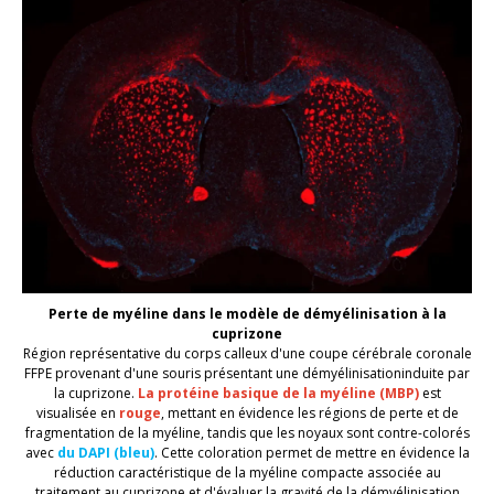
Perte de myéline dans le modèle de démyélinisation à la
cuprizone
Région représentative du corps calleux d'une coupe cérébrale coronale
FFPE provenant d'une souris
présentant
une démyélinisation
induite par
la cuprizone
.
La protéine basique de la myéline
(MBP)
est
visualisée en
rouge
,
mettant en évidence les régions de perte et de
fragmentation de la myéline, tandis que les noyaux sont contre-colorés
avec
du DAPI
(
bleu
)
. Cette coloration permet de mettre en évidence la
réduction caractéristique de la myéline compacte associée au
traitement au cuprizone et d'évaluer la gravité de la démyélinisation