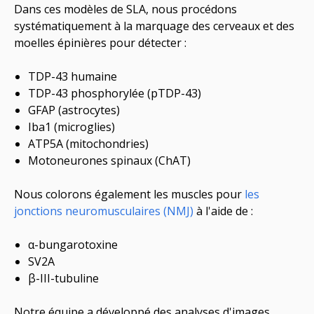
Dans ces modèles de SLA, nous procédons
systématiquement à la marquage des cerveaux et des
moelles épinières pour détecter :
TDP-43 humaine
TDP-43 phosphorylée (pTDP-43)
GFAP (astrocytes)
Iba1 (microglies)
ATP5A (mitochondries)
Motoneurones spinaux (ChAT)
Nous colorons également les muscles pour
les
jonctions neuromusculaires (NMJ)
à l'aide de :
α-bungarotoxine
SV2A
β-III-tubuline
Notre équipe a développé des analyses d'images