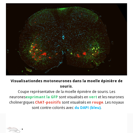
Visualisation
des motoneurones
dans la moelle épinière de
souris
.
Coupe représentative de la moelle épinière de souris.
Les
neurones
exprimant la GFP
sont visualisés en
vert
et
les neurones
cholinergiques
ChAT-positifs
sont visualisés en
rouge
. Les noyaux
sont
contre-colorés avec
du DAPI
(
bleu
)
.