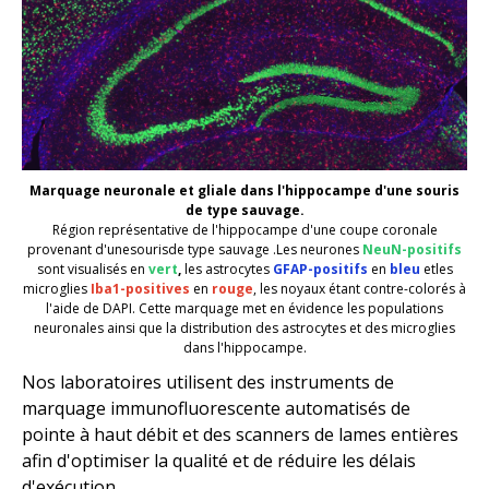
Marquage
neuronale et gliale
dans l'hippocampe d'une souris
de type sauvage
.
Région représentative de l'hippocampe d'une coupe coronale
provenant d'une
souris
de type sauvage
.
Les neurones
NeuN-positifs
sont visualisés en
vert
,
les astrocytes
GFAP-positifs
en
bleu
et
les
microglies
Iba1-positives
en
rouge
, les noyaux étant contre-colorés à
l'aide de
DAPI
.
Cette marquage met en évidence les populations
neuronales ainsi que la distribution des astrocytes et des microglies
dans l'hippocampe.
Nos laboratoires utilisent des instruments de
marquage immunofluorescente automatisés de
pointe à haut débit et des scanners de lames entières
afin d'optimiser la qualité et de réduire les délais
d'exécution.