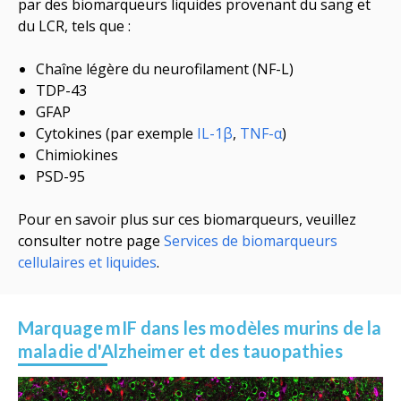
par des biomarqueurs liquides provenant du sang et
du LCR, tels que :
Chaîne légère du neurofilament (NF-L)
TDP-43
GFAP
Cytokines (
par exemple
IL-1β
,
TNF-α
)
Chimiokines
PSD-95
Pour en savoir plus sur ces biomarqueurs, veuillez
consulter notre page
Services de biomarqueurs
cellulaires et liquides
.
Marquage
mIF dans les modèles murins de la
maladie d'Alzheimer et des tauopathies