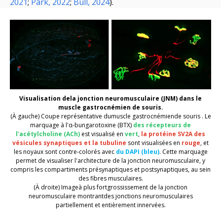
2021
;
Park, 2022
;
Bull, 2024
).
Visualisation de
la jonction neuromusculaire
(JNM)
dans le
muscle gastrocnémien de souris
.
(
À
gauche
)
Coupe représentative du
muscle gastrocnémien
de souris
.
Le
marquage à
l'α-bungarotoxine (BTX)
des récepteurs de
l'acétylcholine (ACh)
est visualisé en
vert
,
la protéine
SV2A
des
vésicules synaptiques
et
la tubuline
sont visualisées en
rouge
, et
les noyaux sont contre-colorés avec
du DAPI
(
bleu
)
.
Cette marquage
permet de visualiser l'architecture de la jonction neuromusculaire, y
compris les compartiments présynaptiques et postsynaptiques, au sein
des fibres musculaires.
(
À droite
)
Image
à
plus fort
grossissement
de la jonction
neuromusculaire montrant
des jonctions neuromusculaires
partiellement
et
entièrement innervées
.