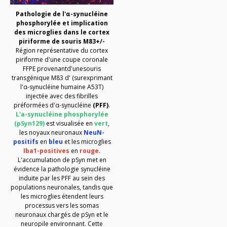
Pathologie de l'α-synucléine
phosphorylée et implication
des microglies dans le cortex
piriforme de
souris
M83+/-
Région représentative du cortex
piriforme d'une coupe coronale
FFPE provenant
d'une
souris
transgénique
M83 d'
(surexprimant
l'α-synucléine humaine A53T)
injectée avec
des fibrilles
préformées
d'α-synucléine
(PFF)
.
L'a-synucléine phosphorylée
(pSyn129)
est visualisée en
vert
,
les noyaux neuronaux
NeuN-
positifs
en
bleu
et
les microglies
Iba1-positives
en
rouge
.
L'accumulation
de pSyn
met en
évidence la pathologie synucléine
induite par les PFF au sein des
populations neuronales, tandis que
les microglies étendent leurs
processus vers
les somas
neuronaux
chargés de pSyn
et le
neuropile environnant. Cette