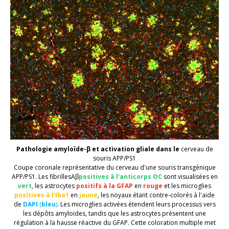
Pathologie
amyloïde-β
et activation gliale dans le
cerveau de
souris
APP/PS1
Coupe coronale représentative du
cerveau d'une souris
transgénique
APP/PS1
.
Les fibrilles
Aβ
positives à l'anticorps OC
sont visualisées en
vert
,
les astrocytes
positifs à la GFAP
en
rouge
et
les microglies
positives à l'Iba1
en
jaune
, les noyaux étant contre-colorés à l'aide
de
DAPI
(
bleu
)
. Les microglies activées étendent leurs processus vers
les dépôts amyloïdes, tandis que les astrocytes
présentent
une
régulation à la hausse réactive du GFAP. Cette coloration multiple met