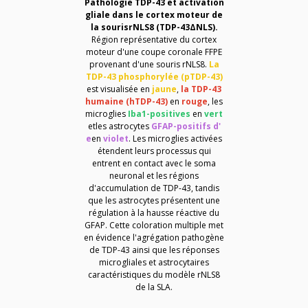
Pathologie TDP-43 et activation
gliale dans
le cortex moteur de
la souris
rNLS8
(
TDP-43ΔNLS)
.
Région représentative du cortex
moteur d'une coupe coronale FFPE
provenant d'une souris rNLS8.
La
TDP-43 phosphorylée (
pTDP-43
)
est visualisée en
jaune
,
la TDP-43
humaine (
hTDP-43
)
en
rouge
,
les
microglies
Iba1-positives
en
vert
et
les astrocytes
GFAP-positifs
d'
e
en
violet
. Les microglies activées
étendent leurs processus qui
entrent en contact avec le soma
neuronal et les régions
d'accumulation de TDP-43, tandis
que les astrocytes
présentent
une
régulation à la hausse réactive du
GFAP. Cette coloration multiple met
en évidence l'agrégation pathogène
de TDP-43 ainsi que les réponses
microgliales et astrocytaires
caractéristiques du modèle rNLS8
de la SLA.