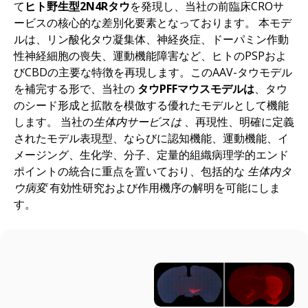
て
ヒト野生型2N4Rタウ
を発現し、当社の前臨床CROサ
ービスの核心的な差別化要素となっております。 本モデ
ルは、リン酸化タウ凝集体、神経炎症、ドーパミン作動
性神経細胞の喪失、運動機能障害など、ヒトのPSPおよ
びCBDの主要な特徴を再現します。このAAV-タウモデル
を補完する形で、当社の
タウPFFマウスモデルは
、タウ
のシード形成と拡散を模倣する優れたモデルとして機能
します。 当社の
生体内サービスは
、再現性、明確に定義
されたモデル表現型、ならびに認知機能、運動機能、イ
メージング、生化学、分子、定量的組織病理学的エンド
ポイントの統合に重点を置いており、包括的な
生体内タ
ウ病変
有効性研究および作用機序の解明を可能にしま
す。