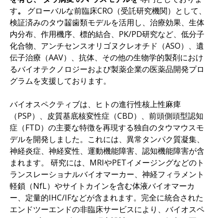
す
。
グローバルな前臨床CRO（受託研究機関）として、
検証済みのタウ齧歯類モデルを活用し、治療効果、生体
内分布、作用機序、標的結合、PK/PD研究など、低分子
化合物、アンチセンスオリゴヌクレオチド（ASO）、遺
伝子治療（AAV）、抗体、その他の生物学的製剤におけ
るバイオテクノロジーおよび製薬企業の医薬品開発プロ
グラムを支援しております。
バイオスペクティブは、ヒトの進行性核上性麻痺
（PSP）、皮質基底核変性症（CBD）、前頭側頭型認知
症（FTD）の主要な特徴を再現する独自のタウマウスモ
デルを開発しました。これには、異常タンパク質凝集、
神経炎症、神経変性、運動機能障害、認知機能障害が含
まれます。 研究には、MRIやPETイメージングなどのト
ランスレーショナルバイオマーカー、神経フィラメント
軽鎖（NfL）やサイトカインを含む体液バイオマーカ
ー、定量的IHC/IFなどが含まれます。完全に統合された
エンドツーエンドの非臨床サービスにより、バイオスペ