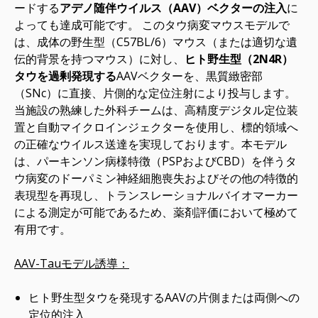
ードする
アデノ随伴ウイルス（AAV）ベクターの注入
に
よっても達成可能です。 このタウ病変マウスモデルで
は、成体の野生型（C57BL/6）マウス（または適切な遺
伝的背景を持つマウス）に対し、
ヒト野生型（2N4R）
タウを過剰発現する
AAVベクターを、黒質緻密部
（SNc）に直接、片側的な定位注射により投与します。
当施設の熟練した外科チームは、高精度デジタル定位装
置と自動マイクロインジェクターを使用し、標的領域へ
の正確なウイルス送達を実現しております。本モデル
は、パーキンソン病様特徴（PSPおよびCBD）を伴うタ
ウ病変のドーパミン神経細胞喪失およびその他の特徴的
表現型を再現し、トランスレーショナルバイオマーカー
による測定が可能であるため、薬剤評価において極めて
有用です。
AAV-Tauモデル誘導：
ヒト野生型タウを発現するAAVの片側または両側への
定位的注入