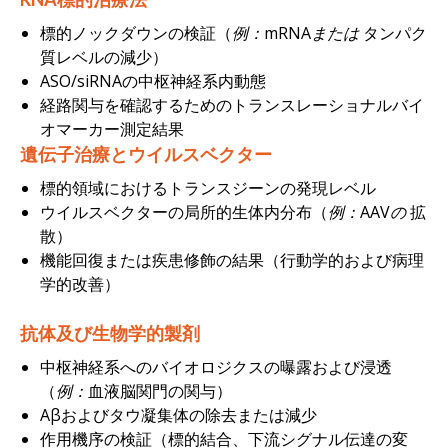
標的ノックダウンの検証（
例：mRNAまたは
タンパク
質レベルの減少）
ASO/siRNAの中枢神経系内動態
経路関与を確認するためのトランスレーショナルバイ
オマーカー測定結果
遺伝子治療とウイルスベクター
標的領域におけるトランスジーンの発現レベル
ウイルスベクターの局所的生体内分布（
例：AAVの
拡
散）
機能回復または疾患修飾の結果（行動学的および病理
学的改善）
抗体及び生物学的製剤
中枢神経系へのバイオロジクスの曝露および浸透
（
例：
血液脳関門の関与）
Aβおよびタウ凝集体の除去または減少
作用機序の検証（標的結合、下流シグナル伝達の変