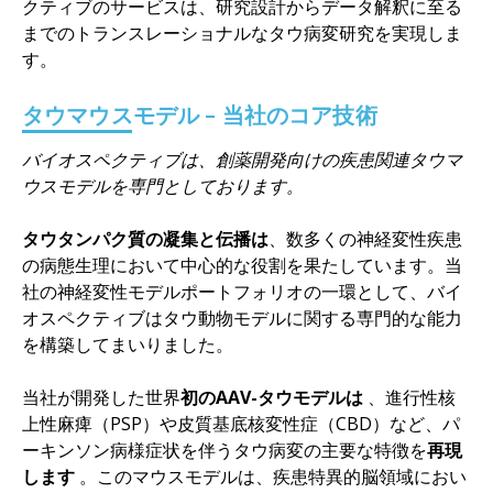
クティブのサービスは、研究設計からデータ解釈に至る
までのトランスレーショナルなタウ病変研究を実現しま
す。
タウマウスモデル – 当社のコア技術
バイオスペクティブは、創薬開発向けの疾患関連タウマ
ウスモデルを専門としております。
タウタンパク質の凝集と伝播は
、数多くの神経変性疾患
の病態生理において中心的な役割を果たしています。当
社の神経変性モデルポートフォリオの一環として、バイ
オスペクティブはタウ動物モデルに関する専門的な能力
を構築してまいりました。
当社が開発した世界
初のAAV-タウモデルは
、進行性核
上性麻痺（PSP）や皮質基底核変性症（CBD）など、パ
ーキンソン病様症状を伴うタウ病変の主要な特徴を
再現
します
。このマウスモデルは、疾患特異的脳領域におい