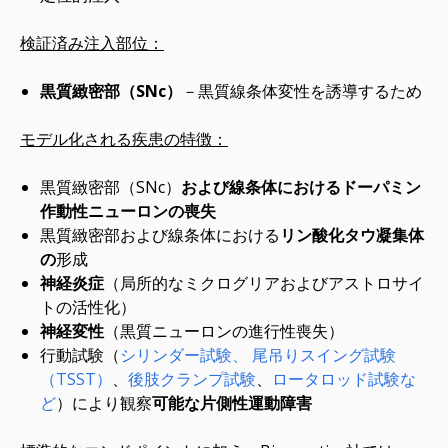
検証済み注入部位：
黒質緻密部（SNc）
－黒質線条体変性を誘導するため
モデル化される疾患の特徴：
黒質緻密部（SNc）
および線条体におけるドーパミン
作動性ニューロンの喪失
黒質緻密部および線条体における
リン酸化タウ凝集体
の
形成
神経炎症
（局所的なミクログリアおよびアストロサイ
トの活性化）
神経変性
（黒質ニューロンの進行性喪失）
行動試験（
シリンダー試験、
尾吊りスイング試験
（TSST）
、
後肢クランプ試験
、
ロータロッド試験な
ど
）により観察
可能な片側性運動障害