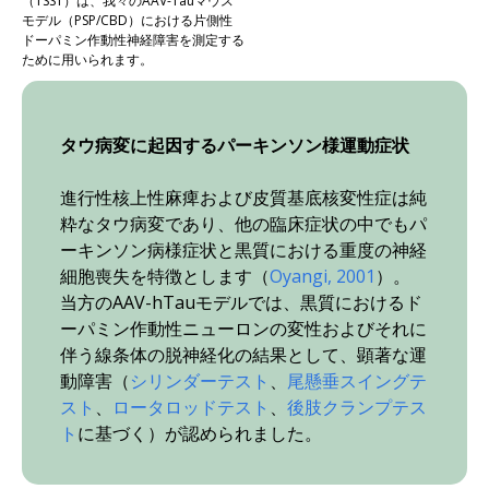
（TSST）は、我々のAAV-Tauマウス
モデル（PSP/CBD）における片側性
ドーパミン作動性神経障害を測定する
ために用いられます。
タウ病変に起因するパーキンソン様運動症状
進行性核上性麻痺および皮質基底核変性症は純
粋なタウ病変であり、他の臨床症状の中でもパ
ーキンソン病様症状と黒質における重度の神経
細胞喪失を特徴とします（
Oyangi, 2001
）。
当方のAAV-hTauモデルでは、黒質におけるド
ーパミン作動性ニューロンの変性およびそれに
伴う線条体の脱神経化の結果として、顕著な運
動障害（
シリンダーテスト
、
尾懸垂スイングテ
スト
、
ロータロッドテスト
、
後肢クランプテス
ト
に基づく）が認められました。