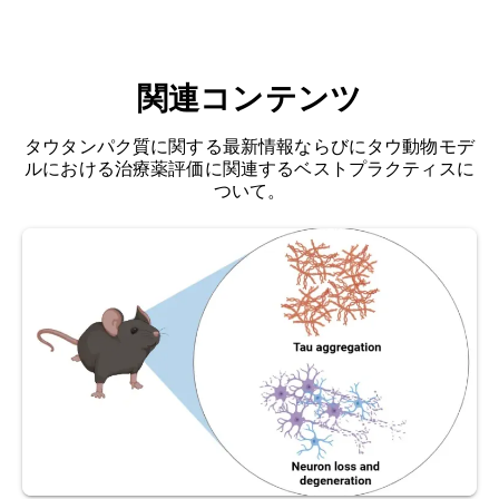
る小型ウイルスです
。
依存性パルボウイルス
属
Chen, Y., Yu, Y. Tau and neuroinflammation in
（Dependoparvovirus）およびパルボウイルス科
Alzheimer’s disease: interplay mechanisms and
（Parvoviridae）
に属します。複製欠損型でエン
clinical translation.
J.
関連コンテンツ
ベロープを持たないウイルスであり、約4.8 kbの直
Neuroinflammation.
,
20
:165, 2023;
doi:
鎖状一本鎖DNAゲノムを有します。いくつかの重
10.1186/s12974-023-02853-3
タウタンパク質に関する最新情報ならびにタウ動物モデ
要な特徴により、AAVは体細胞トランスジェニッ
ルにおける治療薬評価に関連するベストプラクティスに
ク技術や遺伝子治療のためのベクター作成に有用
Escartin, C., Galea, E., Lakatos, A., O’Callaghan,
ついて。
です。
J.P., Petzold, G.C., Serrano-Pozo, A., Steinhäuser,
C., Volterra, A., Carmignoto, G., Agarwal, A.,
アルツハイマー病：
認知機能の低下、記憶喪失、
Allen, N.J., Araque, A., Barbeito, L., Barzilai, A.,
行動の変化を特徴とする進行性の神経変性疾患で
Bergles, D.E., Bonvento, G., Butt, A.M., Chen,
す。脳内におけるアミロイドβ斑とタウ線維の蓄
W.T., … Verkhratsky, A. Reactive astrocyte
積、および大脳皮質および皮質下領域におけるニ
nomenclature, definitions, and future
ューロンとシナプスの喪失と関連しています。
directions.
Nat. Neurosci.
,
24
: 312–325,
2021;
doi:10.1038/s41593-020-00783-4
アミロイドβ（Aβ）：
アミロイド前駆体タンパク
質（APP）由来の
ペプチドであり
、凝集してプラ
Ichikawa-Escamilla, E., Velasco-Martínez, R.A., &
ークを形成することがあります。
Adalid-Peralta, L. Progressive Supranuclear