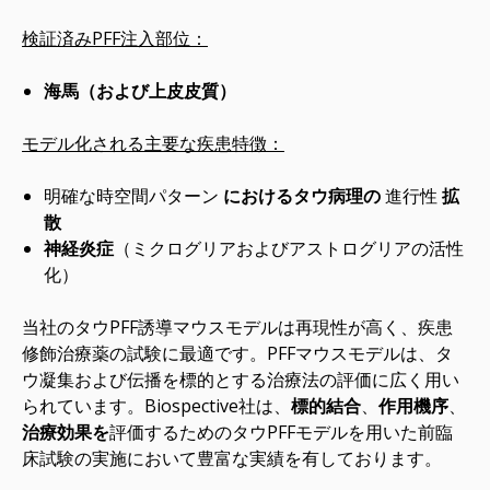
検証済みPFF注入部位：
海馬（および上皮皮質）
モデル化される主要な疾患特徴：
明確な時空間パターン
におけるタウ病理の
進行性
拡
散
神経炎症
（ミクログリアおよびアストログリアの活性
化）
当社のタウPFF誘導マウスモデルは再現性が高く、疾患
修飾治療薬の試験に最適です。PFFマウスモデルは、タ
ウ凝集および伝播を標的とする治療法の評価に広く用い
られています。Biospective社は、
標的結合
、
作用機序
、
治療効果を
評価するためのタウPFFモデルを用いた前臨
床試験の実施において豊富な実績を有しております。