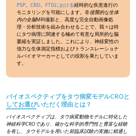
PSP
、
CBD
、
FTDにおける
経時的な疾患進行の
モニタリングを可能にします。非
侵襲的な生体
内の全脳
MRI撮影と、高度な完全自動画像処
理・分析技術を組み合わせることで、我々は特
にタウ病理に関連する極めて有意な局所的な脳
萎縮を実証しました。これにより、神経変性の
強力な生体測定指標およびトランスレーショナ
ルバイオマーカーとしての役割を果たしていま
す。
バイオスペクティブをタウ病変モデルCROと
してお選びいただく理由とは？
バイオスペクティブは、タウ病変動物モデルに特化した
神経科学CROであり、確かな科学的専門性と豊富な経験
を有し、タウモデルを用いた前臨床試験の実施に精通し