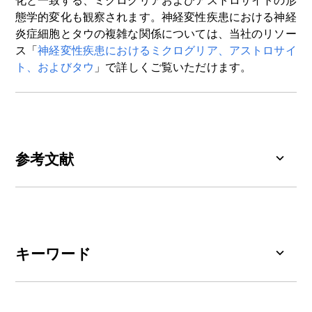
化と一致する、ミクログリアおよびアストロサイトの形
態学的変化も観察されます。神経変性疾患における神経
炎症細胞とタウの複雑な関係については、当社のリソー
ス「
神経変性疾患におけるミクログリア、アストロサイ
ト、およびタウ
」で詳しくご覧いただけます。
参考文献
Carbonell, F., McNicoll, C., Zijdenbos,A.P., Bedell,
B.J. Alzheimer's Disease Neuroimaging
Initiative. Tau-related reduction of glucose
metabolism in mild cognitive impairment occurs
キーワード
independently of APOE ε4 genotype and is
influenced by Aβ.
Alzheimers Dement.
,
アデノ随伴ウイルス（AAV）：
ヒトおよびその他
21
:e14625, 2025;
doi: 10.1002/alz.14625
の霊長類（
例：
マウス、ラット）の細胞に
感染す