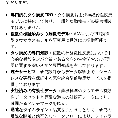
ております。
専門的なタウ病変CRO：
タウ病変および神経変性疾患
モデルに特化しており、一般的な動物モデル提供機関
ではありません。
複数の検証済みタウ病変モデル：
AAVおよびPFF誘導
型タウマウスモデルを研究用に迅速にご提供可能で
す。
タウ病変の専門知識：
複数の神経変性疾患において中
心的な異常タンパク質であるタウの生物学および病理
学に関する深い科学的専門知識を有しております。
統合サービス：
研究設計からデータ解釈まで、シーム
レスな実行を保証する完全統合型前臨床サービスを提
供しております。
実証済みの有効性データ：
業界標準のタウモデル有効
性データセットと豊富な過去の対照群データにより、
確固たるベンチマークを確立。
迅速なタイムライン：
品質を損なうことなく、研究の
迅速な開始と効率的なワークフローにより、タイムラ