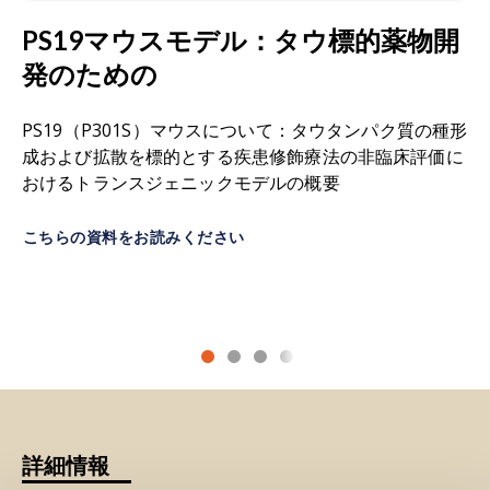
Palsy Syndrome: An Overview.
IBRO Neurosci
星状細胞形態計測学：
星状細胞の形態を
定量的に
Rep.
,
16
:598-608, 2024;
doi:
PS19マウスモデル：タウ標的薬物開
測定する手法であり、細胞面積、細胞体面積比
10.1016/j.ibneur.2024.04.008
発のための
率、領域サイズ、突起骨格の分岐点数などが含ま
れます。
Lew, C.H., Petersen, C., Neylan, T.C., Grinberg,
PS19（P301S）マウスについて：タウタンパク質の種形
L.T. Tau-driven degeneration of sleep- and
成および拡散を標的とする疾患修飾療法の非臨床評価に
星状膠細胞増生：
脳損傷や疾患に対する反応とし
wake-regulating neurons in Alzheimer's
おけるトランスジェニックモデルの概要
て、グリア細胞の一種である星状膠細胞が増殖・
disease.
Sleep Med. Rev.
,
60
:101541, 2021;
doi:
肥大
する現象
。神経変性疾患でしばしば観察され
10.1016/j.smrv.2021.101541
ます。
こちらの資料をお読みください
Oyanagi, K., Tsuchiya, K., Yamazaki, M., Ikeda, K.
脳萎縮：
脳全体または脳の一部の体積または厚さ
Substantia nigra in progressive supranuclear
の
減少
。
palsy, corticobasal degeneration, and
parkinsonism-dementia complex of Guam:
脳脊髄液（CSF）：
脳室および脳・脊髄のくも膜
specific pathological features.
J. Neuropathol.
下腔内に存在する、血漿
の限外濾過液です
。
Exp. Neurol.
,
60
:393-402, 2001;
doi:
10.1093/jnen/60.4.393
皮質基底核変性症（
CBD）
：
非定型
パーキンソン
詳細情報
症候群
として
現れる
稀な神経変性
疾患です
。
Paolicelli, R. C., Sierra, A., Stevens, B., Tremblay,