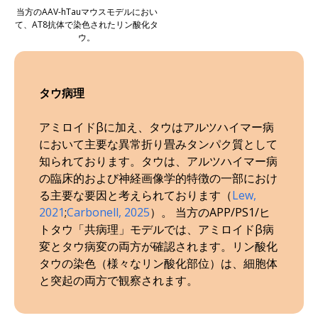
当方のAAV-hTauマウスモデルにおい
て、AT8抗体で染色されたリン酸化タ
ウ。
タウ病理
アミロイドβに加え、タウはアルツハイマー病
において主要な異常折り畳みタンパク質として
知られております。タウは、アルツハイマー病
の臨床的および神経画像学的特徴の一部におけ
る主要な要因と考えられております（
Lew,
2021
;
Carbonell, 2025
）。 当方のAPP/PS1/ヒ
トタウ「共病理」モデルでは、アミロイドβ病
変とタウ病変の両方が確認されます。リン酸化
タウの染色（様々なリン酸化部位）は、細胞体
と突起の両方で観察されます。