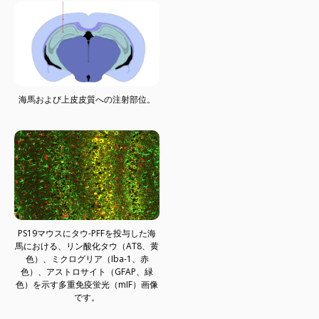
海馬および上皮皮質への注射部位。
PS19マウスにタウ-PFFを投与した海
馬における、リン酸化タウ（AT8、黄
色）、ミクログリア（Iba-1、赤
色）、アストロサイト（GFAP、緑
色）を示す多重免疫蛍光（mIF）画像
です。