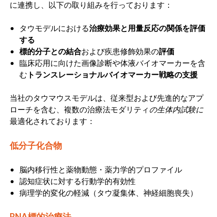
に連携し、以下の取り組みを行っております：
タウモデルにおける
治療効果と用量反応の関係を評価
する
標的分子との結合
および疾患修飾効果の
評価
臨床応用に向けた画像診断や体液バイオマーカーを含
む
トランスレーショナルバイオマーカー戦略の支援
当社のタウマウスモデルは、従来型および先進的なアプ
ローチを含む、複数の治療法モダリティ
の生体内試験に
最適化されております：
低分子化合物
脳内移行性と薬物動態・薬力学的プロファイル
認知症状に対する行動学的有効性
病理学的変化の軽減（タウ凝集体、神経細胞喪失）
RNA標的治療法