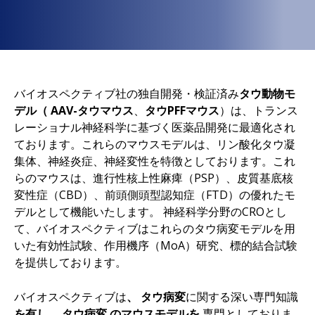
バイオスペクティブ社の独自開発・検証済み
タウ動物モ
デル（
AAV-タウマウス
、
タウPFFマウス
）は、トランス
レーショナル神経科学に基づく医薬品開発に最適化され
ております。これらのマウスモデルは、リン酸化タウ凝
集体、神経炎症、神経変性を特徴としております。これ
らのマウスは、進行性核上性麻痺（PSP）、皮質基底核
変性症（CBD）、前頭側頭型認知症（FTD）の優れたモ
デルとして機能いたします。 神経科学分野のCROとし
て、バイオスペクティブはこれらのタウ病変モデルを用
いた有効性試験、作用機序（MoA）研究、標的結合試験
を提供しております。
バイオスペクティブは
、
タウ病変
に関する深い専門知識
を有し、
タウ病変
のマウスモデルを
専門としておりま