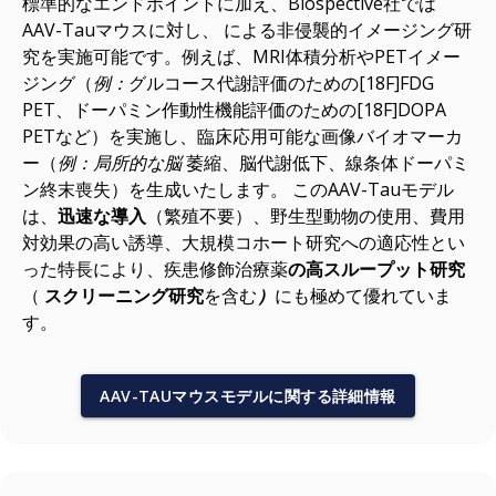
標準的なエンドポイントに加え、Biospective社では
AAV-Tauマウスに対し、
による非侵襲的イメージング研
究を実施可能です。例えば、MRI体積分析やPETイメー
ジング（
例：
グルコース代謝評価のための[18F]FDG
PET、ドーパミン作動性機能評価のための[18F]DOPA
PETなど）を実施し、臨床応用可能な画像バイオマーカ
ー（
例：局所的な脳
萎縮、脳代謝低下、線条体ドーパミ
ン終末喪失）を生成いたします。 このAAV-Tauモデル
は、
迅速な導入
（繁殖不要）、野生型動物の使用、費用
対効果の高い誘導、大規模コホート研究への適応性とい
った特長により、疾患修飾治療薬
の高スループット研究
（
スクリーニング研究
を含む
）
にも極めて優れていま
す。
AAV-TAUマウスモデルに関する詳細情報