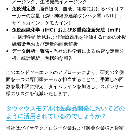
メージング、生物発光イメージング
免疫測定法
– 脳脊髄液、血液、組織におけるバイオマ
ーカーの定量（
例：
神経糸連鎖タンパク質（NfL）、
サイトカイン、ケモカイン）
免疫組織化学（IHC）および多重免疫蛍光法（mIF）
－ 病理学的所見および治療効果を評価するための死後
組織染色および定量的画像解析
データ解析・報告
– 当社の科学者による厳密な定量分
析、統計解析、包括的な報告
このエンドツーエンドのアプローチにより、研究の全側
面を一つの専門家チームが担当することで、手渡しの回
数を最小限に抑え、タイムラインを加速し、スポンサー
様のリスクを低減いたします。
タウマウスモデルは医薬品開発においてどの
ように活用されているのでしょうか？
当社はバイオテクノロジー企業および製薬企業様と緊密