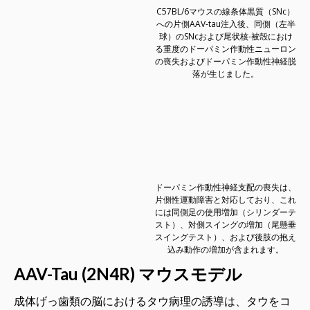
C57BL/6マウスの線条体黒質（SNc）
への片側AAV-tau注入後、同側（左半
球）のSNcおよび尾状核-被殻におけ
る重度のドーパミン作動性ニューロン
の喪失およびドーパミン作動性神経脱
落が生じました。
ドーパミン作動性神経支配の喪失は、
片側性運動障害と対応しており、これ
には同側足の使用増加（シリンダーテ
スト）、対側スイングの増加（尾懸垂
スイングテスト）、および後肢の抱え
込み動作の増加が含まれます。
AAV-Tau (2N4R) マウスモデル
成体げっ歯類の脳におけるタウ病理の誘導は、タウをコ