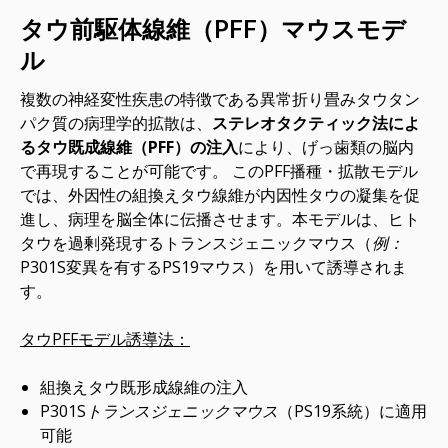
タウ前駆体線維（PFF）マウスモデ
ル
複数の神経変性疾患の特徴である異常折り畳みタウタン
パク質の病理学的拡散は、
ステレオタクティック法によ
るタウ既成線維（PFF）の注入
により、げっ歯類の脳内
で再現することが可能です。 このPFF播種・拡散モデル
では、外因性の組換えタウ線維が内因性タウの凝集を促
進し、病理を脳全体に伝播させます。本モデルは、ヒト
タウを過剰発現するトランスジェニックマウス（
例：
P301S変異を有するPS19マウス）を用いて誘導されま
す。
タウPFFモデル誘導法：
組換えタウ既形成線維の注入
P301Sトランスジェニックマウス
（PS19系統）に適用
可能