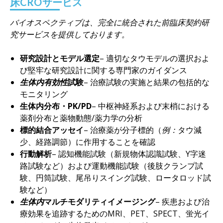
床CROサービス
バイオスペクティブは、完全に統合された前臨床契約研
究サービスを提供しております。
研究設計とモデル選定
– 適切なタウモデルの選択およ
び堅牢な研究設計に関する専門家のガイダンス
生体内有効性
試験
– 治療試験の実施と結果の包括的な
モニタリング
生体内分布・PK/PD
– 中枢神経系および末梢における
薬剤分布と薬物動態/薬力学の分析
標的結合アッセイ
– 治療薬が分子標的（
例：
タウ減
少、経路調節）に作用することを確認
行動解析
– 認知機能試験（新規物体認識試験、Y字迷
路試験など）および運動機能試験（後肢クランプ試
験、円筒試験、尾吊りスイング試験、ロータロッド試
験など）
生体内
マルチモダリティイメージング
– 疾患および治
療効果を追跡するためのMRI、PET、SPECT、蛍光イ