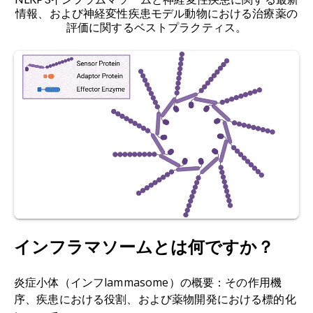
ク質の蓄積、大脳皮質および皮質下の神経細胞お
Inoue, M., Nonaka, T., Nozaki, K., Luzum, N.A.,
断技術を含む潜在的なアプローチを模索する研究
情報、および神経変性疾患モデル動物における治療薬の
よびシナプスの損失と関連しています。
Miao, E.A., Shinohara, M.L. The AIM2
評価に関するベストプラクティス。
が続けられています
（Xu, 2024
）。
inflammasome is activated in astrocytes during
アミロイドベータ（Aβ）：
アミロイド前駆体タン
the late phase of EAE.
JCI Insight
,
7
: e155563,
パク質（APP）から生じるペプチドで、凝集して
2022;
doi: 10.1172/jci.insight.155563
プラークを形成します。
Blevins, H.M., Xu, Y., Biby, S., Zhang, S. The
筋萎縮性側索硬化症（ALS）：別名
ルー・ゲーリ
NLRP3 inflammasome pathway: a review of
ック病
とも呼ばれる
この病気は、運動ニューロン
mechanisms and inhibitors for the treatment of
疾患の中で最も一般的なもので、上位および下位
inflammatory diseases.
Front. Aging Neurosci.
,
運動ニューロンに影響を及ぼします。この致命的
14
: 879021, 2022;
doi: 10.3389/fnagi.2022.879021
な神経筋疾患は、運動、会話、食事、呼吸に必要
な筋肉の進行性の衰弱を特徴とするものです。
Chen, K.P., Hua, K.F., Tsai, F.T., Lin, T.Y., Cheng,
C.Y., Yang, D.I., Hsu, H.T., Ju, T.C. A selective
バイオマーカー
：生物学的状態または条件
の測定
inhibitor of the NLRP3 inflammasome as a
インフラマソームとは何ですか？
可能な指標
。バイオマーカーは、病気の存在、進
potential therapeutic approach for
行、重症度の検出やモニタリング、および治療効
neuroprotection in a transgenic mouse model
炎症小体（インフlammasome）の概要：その作用機
果の評価のために、医学や研究で頻繁に使用され
of Huntington's disease.
J. Neuroinflammation
,
序、疾患における役割、および薬物開発における標的化
ています。
19
: 56, 2022;
doi: 10.1186/s12974-022-02419-9