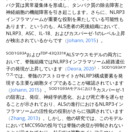
パク質は異常凝集体を形成し、タンパク質の除去障害と
神経細胞の機能障害を引き起こします。さらに、NLRP3
インフラマソームが重要な役割を果たしている可能性も
あります。というのも、ALS患者の死後組織において、
NLRP3、ASC、IL-18、およびカスパーゼ-1のレベル上昇
が検出されているからです
（Johann, 2015
）。
SOD1G93A
TDP-43Q331K
および
ALSマウスモデルの両方に
おいて、脊髄組織ではNLRP3インフラマソーム経路遺伝
）。SOD1G93Aマ
子の発現が上昇しています
（Deora, 2020
ウス
では、脊髄のアストロサイトがNLRP3構成要素を発
現する主要な細胞タイプであることが確認されています
SOD1G93Aモデルにおける
（Johann, 2015
）。
カスパーゼ-1
の阻害は、発症、神経学的悪化、および死亡率を遅らせ
ることが示されており、ALSの進行におけるNLRP3イン
フラマソームの活性化の役割がさらに強調されています
（Zhang, 2013
）。しかし、他の研究では、このモデル
においてMCC950の投与では脊髄の炎症が抑制されない