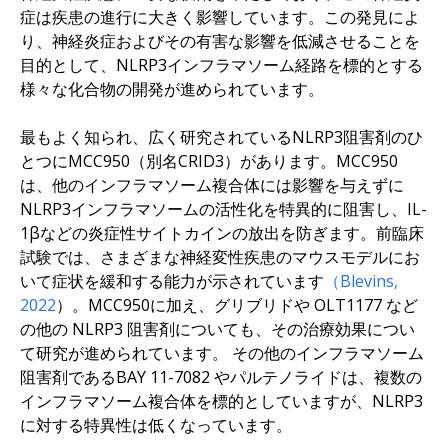
症は疾患の進行に大きく影響しています。この発見によ
り、神経炎症およびその有害な影響を低減させることを
目的として、NLRP3インフラマソーム経路を標的とする
様々な化合物の開発が進められています。
最もよく知られ、広く研究されているNLRP3阻害剤のひ
とつにMCC950（別名CRID3）があります。MCC950
は、他のインフラマソーム複合体には影響を与えずに
NLRP3インフラマソームの活性化を特異的に阻害し、IL-
1βなどの炎症性サイトカインの放出を防ぎます。前臨床
試験では、さまざまな神経変性疾患のマウスモデルにお
いて症状を緩和する能力が示されています
（Blevins,
2022
）。MCC950に加え、グリブリドや OLT1177 など
の他の NLRP3 阻害剤についても、その治療効果につい
て研究が進められています。 その他のインフラマソーム
阻害剤であるBAY 11-7082 やパルテノライドは、複数の
インフラマソーム複合体を標的としていますが、NLRP3
に対する特異性は低くなっています。