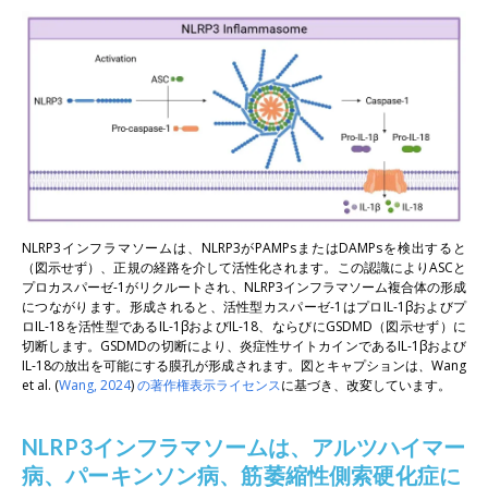
NLRP3インフラマソームは、NLRP3がPAMPsまたはDAMPsを検出すると
（図示せず）、正規の経路を介して活性化されます。この認識によりASCと
プロカスパーゼ-1がリクルートされ、NLRP3インフラマソーム複合体の形成
につながります。形成されると、活性型カスパーゼ-1はプロIL-1βおよびプ
ロIL-18を活性型であるIL-1βおよびIL-18、ならびにGSDMD（図示せず）に
切断します。GSDMDの切断により、炎症性サイトカインであるIL-1βおよび
IL-18の放出を可能にする膜孔が形成されます。図とキャプションは
、Wang
et al.
(
Wang, 2024
)
の著作権表示ライセンス
に基づき、改変しています。
NLRP3インフラマソームは、アルツハイマー
病、パーキンソン病、筋萎縮性側索硬化症に