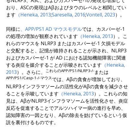
るNLRP3、ASC、およびカスパーゼ-1の発現も増加して
おり、ASCの発現はAβおよびタウのレベルと相関してい
ます
（Heneka, 2013
;
Saresella, 2016
;
Vontell, 2023
）。
同様に
、APP/PS1 AD マウスモデル
では、カスパーゼ-1
の処理の増加が観察されています
（Heneka, 2013
）。こ
れらのマウスを NLRP3 またはカスパーゼ-1 欠損モデル
と交配すると、記憶が維持されることが示され、NLRP3
およびカスパーゼ-1 が AD における認知機能障害に関連
する炎症を媒介することが示唆されています
（Heneka,
これらのAPP/PS1/NLRP3-/-
2013
）。さらに、
または
APP/PS1/Casp-1-/-マウス
では、Aβの貪食が増加しており、
NLRP3インフラマソームの活性化がAβの貪食を減少させ
ることを示唆しています
（Heneka, 2013
）。これらの知
見は、AβがNLRP3インフラマソームを活性化させ、炎症
反応を促進することでアルツハイマー病の進行を早め、
認知障害の一因となり、Aβの除去を妨げているという仮
説を裏付けるものです。