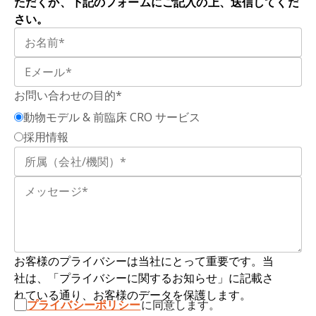
ただくか、下記のフォームにご記入の上、送信してくだ
Jha, S., Ting, J.P. NLR members NLRC4 and
失、行動および運動の変化を特徴とする進行性の
さい。
NLRP3 mediate sterile inflammasome activation
神経変
性疾患
です。 HTT遺伝子の突然変異がこの
in microglia and astrocytes.
J. Exp. Med.
,
214
:
症状の根底にあります。
1351-1370, 2017;
doi: 10.1084/jem.20150237
レビー小体
：神経細胞内に蓄積するα-シヌクレイ
Gordon, R., Albornoz, E.A., Christie, D.C.,
お問い合わせの目的*
ンの大きな沈着物。この凝集体はパーキンソン病
Langley, M.R., Kumar, V., Mantovani, S.,
の特徴です。
動物モデル & 前臨床 CRO サービス
Robertson, A.A.B., Butler, M.S., Rowe, D.B.,
採用情報
O'Neill, L.A., Kanthasamy, A.G., Schroder, K.,
ミクログリア：
脳や脊髄に存在する神経膠
細胞の
Cooper, M.A., Woodruff, T.M. Inflammasome
一種
。脳内の全細胞数の約10～15%を占めるミク
inhibition prevents α-synuclein pathology and
ログリア細胞は、中枢神経系の主要な免疫細胞と
dopaminergic neurodegeneration in mice.
Sci.
して機能します。これらの細胞は、恒常性の維
Transl. Med.
,
10
: eaah4066, 2018;
doi:
持、細胞残骸の除去、脳内の重要なサポート機能
10.1126/scitranslmed.aah4066
の提供に不可欠です。
Grotemeyer, A., Fischer, J.F., Koprich, J.B.,
お客様のプライバシーは当社にとって重要です。当
ミスフォールドタンパク質：タンパク質
はアミノ
Brotchie, J.M., Blum, R., Volkmann, J., Ip, C.W.
社は、「プライバシーに関するお知らせ」に記載さ
酸の直鎖から構成されており、機能的な三次元構
Inflammasome inhibition protects
れている通り、お客様のデータを保護します。
造に折りたたまれる必要があります。これらの鎖
プライバシーポリシー
に同意します。
dopaminergic neurons from α-synuclein