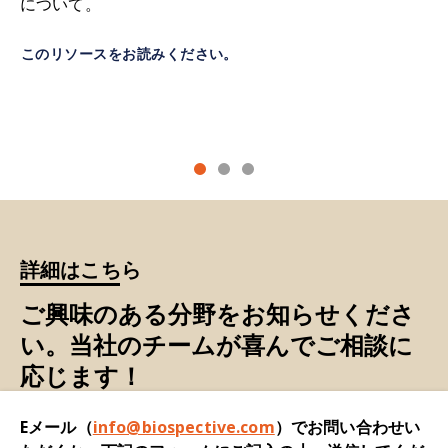
について。
認知障害
：記憶力、思考力、判断力などの認知機
Clénet, M.L., Keaney, J., Gillet, G., Valadas, J.S.,
このリソースをお読みください。
能
の低下
。
Langlois, J., Cardenas, A., Gasser, J., Kadiu, I.
Divergent functional outcomes of NLRP3
前頭側頭型認知症（FTD）：
脳の前頭葉および／
blockade downstream of multi-inflammasome
または側頭葉の進行性損傷を特徴とする神経変性
activation: therapeutic implications for ALS.
疾患群。この損傷により、性格、行動、言語能力
Front. Immunol.
,
14
: 1190219, 2023;
doi:
の変化を含むさまざまな症状が現れます。FTD
10.3389/fimmu.2023.1190219
は、アルツハイマー病などの他のタイプの認知症
とは異なり、通常45歳から65歳までの比較的若い
Deora, V., Lee, J.D., Albornoz, E.A., McAlary, L.,
年齢層に発症することが多く、記憶喪失よりもむ
Jagaraj, C.J., Robertson, A.A.B., Atkin, J.D.,
詳細はこちら
しろ社会行動、実行機能、言語における早期かつ
Cooper, M.A., Schroder, K., Yerbury, J.J., Gordon,
顕著な変化が現れるという点が特徴です。FTDの3
R., Woodruff, T.M. The microglial NLRP3
ご興味のある分野をお知らせくださ
つの主なサブタイプは、行動変異型
inflammasome is activated by amyotrophic
い。当社のチームが喜んでご相談に
FTD（bvFTD）、非流暢性変異型原発性進行性失
lateral sclerosis proteins.
Glia
,
68
: 407-421, 2020;
応じます！
語症（nfvPPA）、意味変異型原発性進行性失語症
doi: 10.1002/glia.23728
（svPPA）です。
Eメール（
info@biospective.com
）でお問い合わせい
Freeman, L., Guo, H., David, C.N., Brickey, W.J.,
ハンチントン病（HD）：
認知機能の低下、記憶喪