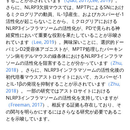
することが示されています
（Qiao, 2017
;
Lee, 2019
）。
さらに、NLRP3欠損マウスでは、MPTPによるSNにおけ
るミクログリアの動員、IL-1β産生、およびカスパーゼ-1
活性化が起こらないことから、ミクログリアにおける
NLRP3インフラマソームの活性化が、PDで見られる神
経変性において重要な役割を果たしていることが示唆さ
れています
（Lee, 2019
）。興味深いことに、選択的ドー
パミンD2受容体アゴニストが、MPTP処理したパーキン
ソン病モデルマウスの線条体におけるNLRP3インフラマ
ソームの活性化を阻害することが分かっています
（Zhu,
2018
）。さらに、NLRP3インフラマソームの活性化後の
初代培養マウスアストロサイトにおいて、カスパーゼ-1
とIL-1βの発現を抑制することが示されています
（Zhu,
2018
）。 一部の研究ではアストロサイトにおける
NLRP3インフラマソームの活性化を支持していますが
（Freeman, 2017
）、相反する証拠も存在しており、そ
の関与を明らかにするにはさらなる研究が必要であるこ
とを示唆しています。