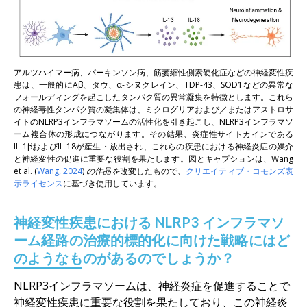
アルツハイマー病、パーキンソン病、筋萎縮性側索硬化症などの神経変性疾
患は、一般的にAβ、タウ、α-シヌクレイン、TDP-43、SOD1などの異常な
フォールディングを起こしたタンパク質の異常凝集を特徴とします。これら
の神経毒性タンパク質の凝集体は、ミクログリアおよび／またはアストロサ
イトのNLRP3インフラマソームの活性化を引き起こし、NLRP3インフラマソ
ーム複合体の形成につながります。その結果、炎症性サイトカインである
IL-1βおよびIL-18が産生・放出され、これらの疾患における神経炎症の媒介
と神経変性の促進に重要な役割を果たします。図とキャプションは
、Wang
et al.
(
Wang, 2024
)
の作品を
改変したもので、
クリエイティブ・コモンズ表
示ライセンス
に基づき使用しています。
神経変性疾患における NLRP3 インフラマソ
ーム経路の治療的標的化に向けた戦略にはど
のようなものがあるのでしょうか？
NLRP3インフラマソームは、神経炎症を促進することで
神経変性疾患に重要な役割を果たしており、この神経炎