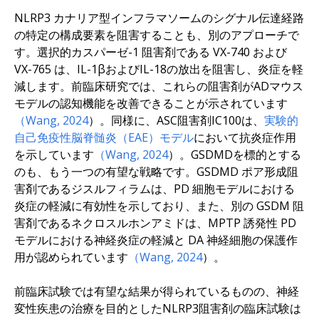
NLRP3 カナリア型インフラマソームのシグナル伝達経路
の特定の構成要素を阻害することも、別のアプローチで
す。選択的カスパーゼ-1 阻害剤である VX-740 および
VX-765 は、IL-1βおよびIL-18の放出を阻害し、炎症を軽
減します。前臨床研究では、これらの阻害剤がADマウス
モデルの認知機能を改善できることが示されています
（Wang, 2024
）。同様に、ASC阻害剤IC100は、
実験的
自己免疫性脳脊髄炎（EAE）モデル
において抗炎症作用
を示しています
（Wang, 2024
）。GSDMDを標的とする
のも、もう一つの有望な戦略です。GSDMD ポア形成阻
害剤であるジスルフィラムは、PD 細胞モデルにおける
炎症の軽減に有効性を示しており、また、別の GSDM 阻
害剤であるネクロスルホンアミドは、MPTP 誘発性 PD
モデルにおける神経炎症の軽減と DA 神経細胞の保護作
用が認められています
（Wang, 2024
）。
前臨床試験では有望な結果が得られているものの、神経
変性疾患の治療を目的としたNLRP3阻害剤の臨床試験は