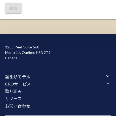
が適切に折りたたまれない場合、生成されるタン
pathology in a model of progressive
パク質は異常な形状になることがあります。 これ
送信
Parkinson's disease.
J. Neuroinflammation.
,
20
:
らのタンパク質は通常は不溶性であり、正常な細
79, 2023;
doi: 10.1186/s12974-023-02759-0
胞プロセスを妨害します。 異常なタンパク質の蓄
積は、アルツハイマー病（AD）、パーキンソン病
Heneka, M.T., Kummer, M.P., Stutz, A., Delekate,
（PD）、ハンチントン病（HD）、筋萎縮性側索
A., Schwartz, S., Vieira-Saecker, A., Griep, A., Axt,
当サイトを機能させるために必要なクッキーを使用し
硬化症（ALS）など、いくつかの神経変性疾患と密
D., Remus, A., Tzeng, T. C., Gelpi, E., Halle, A.,
ています。また、お客様による当サイトの利用状況を
接に関連しています。
Korte, M., Latz, E., Golenbock, D. T. NLRP3 is
1255 Peel, Suite 560
測定して改善に役立てるため、またはマーケティング
activated in Alzheimer's disease and contributes
Montréal, Québec H3B 2T9
目的で、その他のクッキーも使用しています。すべて
多発性硬化症（MS）：
中枢神経系（CNS）におけ
Canada
to pathology in APP/PS1 mice.
Nature
,
493
: 674-
のクッキーを許可または拒否する選択が可能です。当
る最も一般的な
脱髄疾患
。MSは免疫介在性疾患で
8, 2013;
doi: 10.1038/nature11729
社が使用するクッキーの詳細については
、プライバシ
あり、T細胞、B細胞、ミクログリア、マクロファ
ーポリシー
をご覧ください。
ージが関与し、炎症、脱髄、軸索損傷、神経変性
齧歯類モデル
Holbrook, J.A., Jarosz-Griffiths, H.H., Caseley, E.,
を特徴とする。
すべて承認する
すべて拒否
齧歯類モデル 概要
Lara-Reyna, S., Poulter, J.A., Williams-Gray, C.H.,
CROサービス
筋萎縮性側索硬化症（ALS）
Peckham, D., McDermott, M.F.
CROサービス 概要
取り組み
筋萎縮性側索硬化症（ALS） 概要
神経変性
：神経細胞の損失をもたらす複雑な多因
アルツハイマー病とタウオパチー
アニマルサービス
Neurodegenerative disease and the NLRP3
リソース
TDP-43 トランスジェニックモデル
アルツハイマー病とタウオパチー 概要
子
プロセス
。
タウ病変モデル
アニマルサービス 概要
行動テスト
inflammasome.
Front. Pharmacol.
,
12
: 643254,
アミロイドβトランスジェニックモデル
お問い合わせ
投薬
タウ病変モデル 概要
多発性硬化症（MS）
行動テスト 概要
電気生理学
2021;
doi: 10.3389/fphar.2021.643254
アミロイドベータとタウの共病理モデル
定位手術
AAV-Tauマウスによるタウオパチーモデル
運動機能と感覚機能
多発性硬化症（MS） 概要
神経原線維変化：
神経細胞内のタウタンパク質の
パーキンソン病
電気生理学 概要
体液および細胞バイオマーカー
体液と組織の採取
タウ線維の広がりモデル