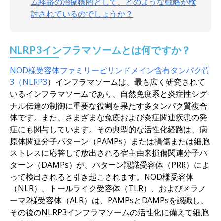
ム経路の治療標的として、どのような戦略が検
討されているのでしょうか？
NLRP3インフラマソームとは何ですか？
NOD様受容体ファミリーピリンドメイン含有タンパク質
3（NLRP3
）インフラマソームは、最も広く研究されて
いるインフラマソームであり、自然免疫系と炎症性シグ
ナル伝達の制御に重要な役割を果たす多タンパク質複合
体です。また、さまざまな免疫および炎症関連疾患の発
症にも関与しています。その典型的な活性化経路は、病
原体関連分子パターン（PAMPs）または損傷または細胞
ストレスに応答して放出される宿主由来損傷関連分子パ
ターン（DAMPs）が、パターン認識受容体（PRR）によ
って検出されると引き起こされます。NOD様受容体
（NLR）、トールライク受容体（TLR）、およびメラノ
ーマ2様受容体（ALR）は、PAMPsとDAMPsを認識し、
その後のNLRP3インフラマソームの活性化に備えて細胞