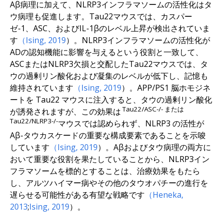
Aβ病理に加えて、NLRP3インフラマソームの活性化はタ
ウ病理も促進します。Tau22マウスでは、カスパー
ゼ-1、ASC、およびIL-1βのレベル上昇が検出されていま
す
（Ising, 2019
）。NLRP3インフラマソームの活性化が
ADの認知機能に影響を与えるという役割と一致して、
ASCまたはNLRP3欠損と交配したTau22マウスでは、タ
ウの過剰リン酸化および凝集のレベルが低下し、記憶も
維持されています
（Ising, 2019
）。APP/PS1 脳ホモジネ
ートを Tau22 マウスに注入すると、タウの過剰リン酸化
Tau22/ASC-/- または
が誘発されますが、この効果は
Tau22/NLRP3-/-
マウスでは認められず、NLRP3 の活性が
Aβ-タウカスケードの重要な構成要素であることを示唆
しています
（Ising, 2019
）。Aβおよびタウ病理の両方に
おいて重要な役割を果たしていることから、NLRP3イン
フラマソームを標的とすることは、治療効果をもたら
し、アルツハイマー病やその他のタウオパチーの進行を
遅らせる可能性がある有望な戦略です
（Heneka,
2013
;
Ising, 2019
）。