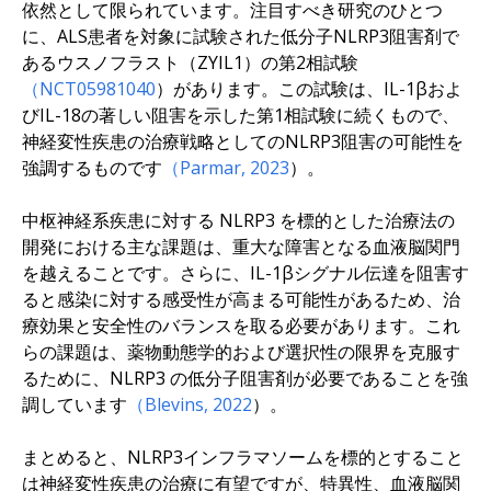
依然として限られています。注目すべき研究のひとつ
に、ALS患者を対象に試験された低分子NLRP3阻害剤で
あるウスノフラスト（ZYIL1）の第2相試験
（NCT05981040
）があります。この試験は、IL-1βおよ
びIL-18の著しい阻害を示した第1相試験に続くもので、
神経変性疾患の治療戦略としてのNLRP3阻害の可能性を
強調するものです
（Parmar, 2023
）。
中枢神経系疾患に対する NLRP3 を標的とした治療法の
開発における主な課題は、重大な障害となる血液脳関門
を越えることです。さらに、IL-1βシグナル伝達を阻害す
ると感染に対する感受性が高まる可能性があるため、治
療効果と安全性のバランスを取る必要があります。これ
らの課題は、薬物動態学的および選択性の限界を克服す
るために、NLRP3 の低分子阻害剤が必要であることを強
調しています
（Blevins, 2022
）。
まとめると、NLRP3インフラマソームを標的とすること
は神経変性疾患の治療に有望ですが、特異性、血液脳関