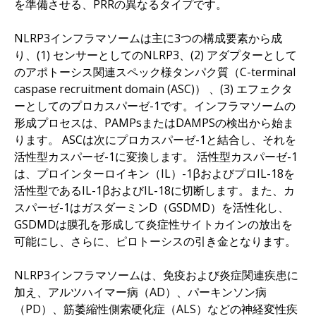
を準備させる、PRRの異なるタイプです。
NLRP3インフラマソームは主に3つの構成要素から成
り、(1) センサーとしてのNLRP3、(2) アダプターとして
のアポトーシス関連スペック様タンパク質（C-terminal
caspase recruitment domain (ASC)） 、(3) エフェクタ
ーとしてのプロカスパーゼ-1です。インフラマソームの
形成プロセスは、PAMPsまたはDAMPSの検出から始ま
ります。 ASCは次にプロカスパーゼ-1と結合し、それを
活性型カスパーゼ-1に変換します。 活性型カスパーゼ-1
は、プロインターロイキン（IL）-1βおよびプロIL-18を
活性型であるIL-1βおよびIL-18に切断します。また、カ
スパーゼ-1はガスダーミンD（GSDMD）を活性化し、
GSDMDは膜孔を形成して炎症性サイトカインの放出を
可能にし、さらに、ピロトーシスの引き金となります。
NLRP3インフラマソームは、免疫および炎症関連疾患に
加え、アルツハイマー病（AD）、パーキンソン病
（PD）、筋萎縮性側索硬化症（ALS）などの神経変性疾