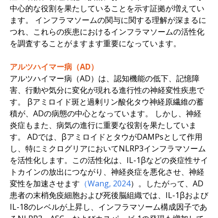
中心的な役割を果たしていることを示す証拠が増えてい
ます。 インフラマソームの関与に関する理解が深まるに
つれ、これらの疾患におけるインフラマソームの活性化
を調査することがますます重要になっています。
アルツハイマー病（AD）
アルツハイマー病（AD）は、認知機能の低下、記憶障
害、行動や気分に変化が現れる進行性の神経変性疾患で
す。 βアミロイド斑と過剰リン酸化タウ神経原繊維の蓄
積が、ADの病態の中心となっています。 しかし、神経
炎症もまた、病気の進行に重要な役割を果たしていま
す。 ADでは、βアミロイドとタウがDAMPsとして作用
し、特にミクログリアにおいてNLRP3インフラマソーム
を活性化します。この活性化は、IL-1βなどの炎症性サイ
トカインの放出につながり、神経炎症を悪化させ、神経
変性を加速させます
（Wang, 2024
）。したがって、AD
患者の末梢免疫細胞および死後脳組織では、IL-1βおよび
IL-18のレベルが上昇し、インフラマソーム構成因子であ