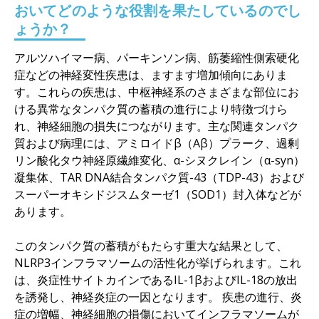
おいてどのような役割を果たしているのでし
ょうか？
アルツハイマー病、パーキンソン病、筋萎縮性側索硬化
症などの神経変性疾患は、ますます増加傾向にありま
す。これらの疾患は、中枢神経系のさまざまな部位にお
ける異常なタンパク質の蓄積の進行により特徴づけら
れ、神経細胞の損失につながります。主な関連タンパク
質および病理には、アミロイドβ（Aβ）プラーク、過剰
リン酸化タウ神経原繊維変化、α-シヌクレイン（α-syn）
凝集体、TAR DNA結合タンパク質-43（TDP-43）および
スーパーオキシドジスムターゼ1（SOD1）封入体などが
あります。
このタンパク質の蓄積がもたらす重大な結果として、
NLRP3インフラマソームの活性化が挙げられます。これ
は、炎症性サイトカインであるIL-1βおよびIL-18の放出
を誘発し、神経炎症の一因となります。 疾患の進行、炎
症の増幅、神経細胞の損傷においてインフラマソームが