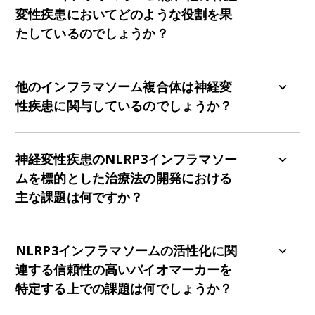
変性疾患においてどのような役割を果
たしているのでしょうか？
NLRP3インフラマソームは、多発性硬化症
（MS）、ハンチントン病（HD）、前頭側頭型認
他のインフラマソーム複合体は神経変
知症（FTD）など、いくつかの他の神経変性疾患
性疾患に関与しているのでしょうか？
にも関与しています。MSのマウスモデルとMS患
者の死後組織の両方において、ミクログリアやそ
NLRP3に加え、NLRP1やAIM2などの他のインフ
の他の免疫細胞におけるNLRP3インフラマソーム
ラマソームも役割を果たしています。ADマウスモ
神経変性疾患のNLRP3インフラマソー
複合体の構成要素の発現増加が報告されています
デルでは、NLRP1の活性化によりAβの産生と沈着
ムを標的とした治療法の開発における
（Olcum, 2020
）。
MSのEAEマウスモデル
では、
が増加しますが、NLRP1ノックアウトにより記憶
主な課題は何ですか？
VX-765によるカスパーゼ-1の阻害は神経行動学的
が回復し、ADへの関与が裏付けられています
（Li,
パフォーマンスを改善し、神経病理学を軽減し、
2023
）。AIM2の発現もまた、主にミクログリアに
中枢神経系疾患におけるNLRP3インフラマソーム
炎症マーカーを低下させ、MSの病態形成における
おいて、ADマウスモデルでアップレギュレートさ
を標的とした治療法の開発における大きな課題の
NLRP3インフラマソームの活性化に関
NLRP3インフラマソームの重要性を強調していま
れており、AIM2ノックアウトは認知機能を改善し
ひとつは、それらがBBBを確実に横断できること
連する信頼性の高いバイオマーカーを
す
（McKenzie, 2018
）。HDでは、R6/2マウスの
ます。このことは、AIM2の活性化が神経変性およ
を保証することであり、これは依然として大きな
脳においてNLRP3の発現増加が観察されており、
特定する上での課題は何でしょうか？
び神経炎症を悪化させる可能性を示唆しています
障害となっています。さらに、NLRP3インフラマ
MCC950によるNLRP3活性化の阻害は神経保護、
（Ye, 2024
）。AIM2インフラマソームの活性化