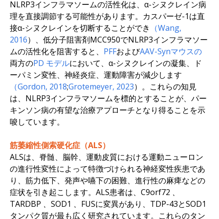
NLRP3インフラマソームの活性化は、α-シヌクレイン病
理を直接調節する可能性があります。カスパーゼ-1は直
接α-シヌクレインを切断することができ
（Wang,
2016
）、低分子阻害剤MCC950でNLRP3インフラマソー
ムの活性化を阻害すると、
PFF
および
AAV-Synマウスの
両方の
PD
モデル
において、α-シヌクレインの凝集、ド
ーパミン変性、神経炎症、運動障害が減少します
（Gordon, 2018
;
Grotemeyer, 2023
）。これらの知見
は、NLRP3インフラマソームを標的とすることが、パー
キンソン病の有望な治療アプローチとなり得ることを示
唆しています。
筋萎縮性側索硬化症（ALS）
ALSは、脊髄、脳幹、運動皮質における運動ニューロン
の進行性変性によって特徴づけられる神経変性疾患であ
り、筋力低下、発声や嚥下の困難、進行性の麻痺などの
症状を引き起こします。ALS患者は、
C9orf72
、
TARDBP
、SOD1
、FUS
に変異があり、TDP-43とSOD1
タンパク質が最も広く研究されています。これらのタン