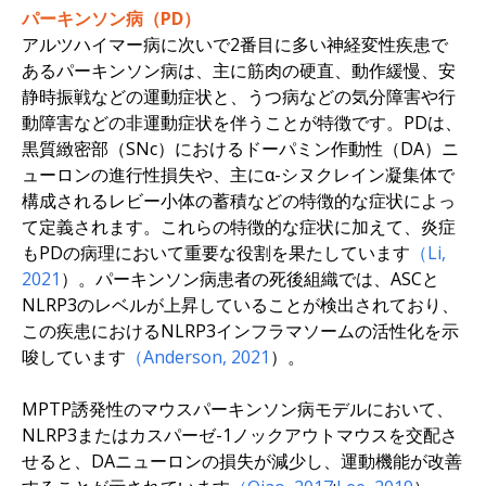
パーキンソン病（PD）
アルツハイマー病に次いで2番目に多い神経変性疾患で
あるパーキンソン病は、主に筋肉の硬直、動作緩慢、安
静時振戦などの運動症状と、うつ病などの気分障害や行
動障害などの非運動症状を伴うことが特徴です。PDは、
黒質緻密部（SNc）におけるドーパミン作動性（DA）ニ
ューロンの進行性損失や、主にα-シヌクレイン凝集体で
構成されるレビー小体の蓄積などの特徴的な症状によっ
て定義されます。これらの特徴的な症状に加えて、炎症
もPDの病理において重要な役割を果たしています
（Li,
2021
）。パーキンソン病患者の死後組織では、ASCと
NLRP3のレベルが上昇していることが検出されており、
この疾患におけるNLRP3インフラマソームの活性化を示
唆しています
（Anderson, 2021
）。
MPTP誘発性のマウスパーキンソン病モデルにおいて、
NLRP3またはカスパーゼ-1ノックアウトマウスを交配さ
せると、DAニューロンの損失が減少し、運動機能が改善