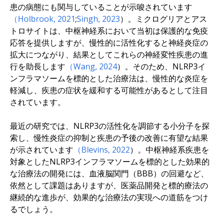
患の病態にも関与していることが示唆されています
（Holbrook, 2021
;
Singh, 2023
）。ミクログリアとアス
トロサイトは、中枢神経系において当初は保護的な免疫
応答を提供しますが、慢性的に活性化すると神経炎症の
拡大につながり、結果としてこれらの神経変性疾患の進
行を助長します
（Wang, 2024
）。そのため、NLRP3イ
ンフラマソームを標的とした治療法は、慢性的な炎症を
軽減し、疾患の症状を緩和する可能性があるとして注目
されています。
最近の研究では、NLRP3の活性化を調節する小分子を探
索し、慢性炎症の抑制と疾患の予後の改善に有望な結果
が示されています
（Blevins, 2022
）。中枢神経系疾患を
対象としたNLRP3インフラマソームを標的とした効果的
な治療法の開発には、血液脳関門（BBB）の回避など、
依然として課題はありますが、医薬品開発と標的療法の
継続的な進歩が、効果的な治療法の実現への道筋をつけ
るでしょう。