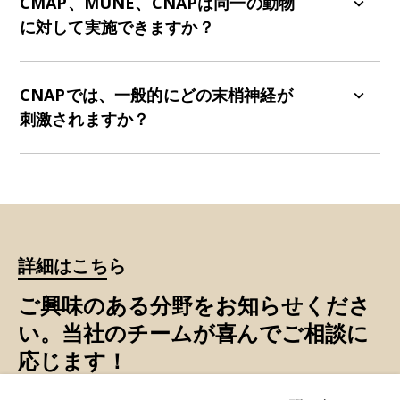
構成するすべての筋線維の活動を測定します
CMAP、MUNE、CNAPは同一の動物
（「運動神経の記録」）。一方、CNAP（複合神経
に対して実施できますか？
活動電位）は、刺激された神経を構成するすべて
の筋線維の活動を測定します（「感覚神経の記
はい、3つの測定値は、各動物につき1回のセッシ
録」）。
ョンで取得できます。
CNAPでは、一般的にどの末梢神経が
刺激されますか？
通常、CNAPには尾てい骨神経を刺激します。
詳細はこちら
ご興味のある分野をお知らせくださ
い。当社のチームが喜んでご相談に
応じます！