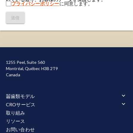
プライバシーポリシー
に同意します。
送信
当サイトを機能させるために必要なクッキーを使用し
ています。また、お客様による当サイトの利用状況を
1255 Peel, Suite 560
測定して改善に役立てるため、またはマーケティング
Montréal, Québec H3B 2T9
目的で、その他のクッキーも使用しています。すべて
Canada
のクッキーを許可または拒否する選択が可能です。当
社が使用するクッキーの詳細については
、プライバシ
ーポリシー
をご覧ください。
齧歯類モデル
すべて承認する
すべて拒否
齧歯類モデル 概要
CROサービス
筋萎縮性側索硬化症（ALS）
CROサービス 概要
取り組み
筋萎縮性側索硬化症（ALS） 概要
アルツハイマー病とタウオパチー
アニマルサービス
リソース
TDP-43 トランスジェニックモデル
アルツハイマー病とタウオパチー 概要
タウ病変モデル
アニマルサービス 概要
行動テスト
アミロイドβトランスジェニックモデル
お問い合わせ
投薬
タウ病変モデル 概要
多発性硬化症（MS）
行動テスト 概要
電気生理学