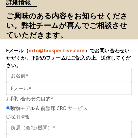
詳細情報
な
指標です
。医療や研究において、疾患の存在・
進行・重症度の検出や経過観察、治療効果の評価
ご興味のある内容をお知らせくださ
に広く用いられます。
い。弊社チームが喜んでご相談させ
脳脊髄液（CSF）：
脳室および脳・脊髄のくも膜
ていただきます。
下腔内に存在する、血漿
の限外濾過液です
。
Eメール（
info@biospective.com
）でお問い合わせい
サイトカイン：
免疫系細胞間でシグナル伝達分子
ただくか、下記のフォームにご記入の上、送信してくだ
として機能する
性タンパク質です
。サイトカイン
さい。
は、インターロイキン、インターフェロン、腫瘍
壊死因子（TNF）、ケモカイン、コロニー刺激因
子、トランスフォーミング成長因子に分類されま
す。免疫応答における役割に応じて、サイトカイ
お問い合わせの目的*
ンは炎症促進性または抗炎症性に分類されます。
動物モデル & 前臨床 CRO サービス
体液バイオマーカー：
血液、脳脊髄液（CSF）、
採用情報
尿、汗、涙などの体液から得られる疾患の
指標で
す
。