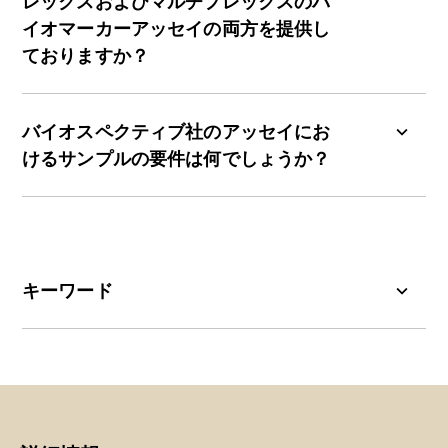
レックスおよびマルチプレックスのバ
追加の探索的マーカー
度、ダイナミックレンジ、および処理能力を提供
イオマーカーアッセイの両方を提供し
いたします。
ておりますか？
当チームは、生物学的な課題と必要な分析性能に
基づき、マーカーの選択をご提案いたします。
はい。バイオスペクティブ社では、高精度な定量
のための検証済みシングルプレックスアッセイに
バイオスペクティブ社のアッセイにお
加え、単一検体から複数のバイオマーカーを効率
けるサンプルの要件は何でしょうか？
的に測定するためのマルチプレックスアッセイを
提供しております。
サンプルの必要量はプラットフォームやバイオマ
ーカーによって異なりますが、Biospectiveでは可
能な限り必要量を最小限に抑えております。プロ
ジェクト計画段階において明確なガイドラインを
キーワード
ご提供し、お客様の研究上の制約条件との適合性
を確保いたします。
アミロイドβ（Aβ）：
アミロイド前駆体タンパク
質（APP）から生成されるペプチドであり、凝集
してプラークを形成することがあります。
バイオマーカー：
生物学的状態や病態を測定可能