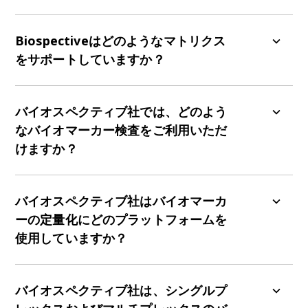
体液および細胞バイオマーカーとは、生体液や細
胞サンプル中に存在する測定可能な生物学的指標
Biospectiveはどのようなマトリクス
です。これらは生物学的プロセス、治療反応、お
をサポートしていますか？
よび作用機序の解明に役立ちます。バイオスペク
ティブでは、確固たるトランスレーショナルリサ
バイオスペクティブは、以下の幅広いマトリック
ーチを支える高品質なバイオマーカーデータの提
スにおけるバイオマーカー測定をサポートしてお
バイオスペクティブ社では、どのよう
供に注力しております。
ります：
なバイオマーカー検査をご利用いただ
けますか？
血液（血清および血漿）
脳脊髄液（CSF）
当社は包括的なアッセイ群を提供しております。
組織ホモジネート上清
具体的には以下の通りです：
バイオスペクティブ社はバイオマーカ
細胞培養培地
ーの定量化にどのプラットフォームを
NF-L
使用していますか？
各マトリックスには、感度と再現性を確保するた
Aβ40/42
めの最適化されたワークフローが用意されており
タウ（総量およびリン酸化）
当社は業界をリードする技術——超高感度免疫測
ます。
サイトカイン
定プラットフォームやマルチプレックスシステム
バイオスペクティブ社は、シングルプ
ケモカイン
など——を活用し、測定要件に基づき最適な感