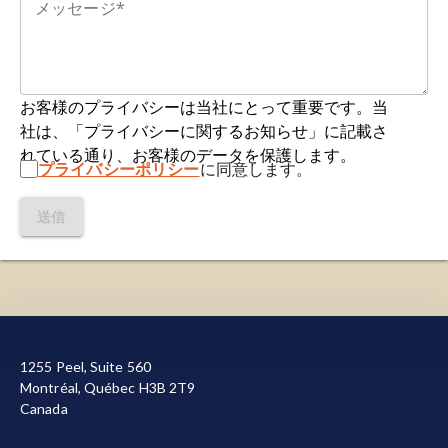
神経変性：
神経細胞の喪失をもたらす複雑で多因
子性の
プロセスです
。
ニューロフィラメントライト（NfL; NF-L）：
ニ
お客様のプライバシーは当社にとって重要です。当
ューロフィラメントの4つのサブユニット
の一つで
社は、「プライバシーに関するお知らせ」に記載さ
あり
、ニューロンに存在し構造と形状を提供する
れている通り、お客様のデータを保護します。
タンパク質です。血液および脳脊髄液中のニュー
プライバシーポリシー
に同意します。
ロフィラメントライトレベルは、神経軸索損傷の
マーカーとして機能します。
送信
神経炎症：
中枢神経系（CNS）内で生じる炎症反
応であり、主にミクログリアおよびアストロサイ
トの活性化を伴います。この過程は、感染症、外
当サイトを機能させるために必要なクッキーを使用し
傷性脳損傷、毒性代謝物、自己免疫疾患など、
ています。また、お客様による当サイトの利用状況を
様々な要因によって引き起こされる可能性があり
1255 Peel, Suite 560
測定して改善に役立てるため、またはマーケティング
ます。
Montréal, Québec H3B 2T9
目的で、その他のクッキーも使用しています。すべて
Canada
のクッキーを許可または拒否する選択が可能です。当
血漿：血液の液体成分であり
、血液細胞を除去し