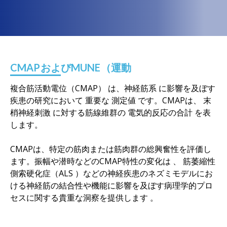
CMAPおよびMUNE（運動
複合筋活動電位（CMAP）
は
、
神経筋系
に影響を及ぼす
疾患
の研究において
重要な
測定値
です
。CMAPは
、
末
梢神経刺激
に対する筋線維群の
電気的反応の合計
を表
します
。
CMAPは、特定の筋肉または筋肉群の総興奮性を評価し
ます
。
振幅や潜時などのCMAP特性の変化は
、
筋萎縮性
側索硬化症（
ALS
）などの
神経疾患のネズミモデルにお
ける神経筋の結合性や機能に影響を及ぼす病理学的プロ
セスに関する貴重な洞察を提供します
。