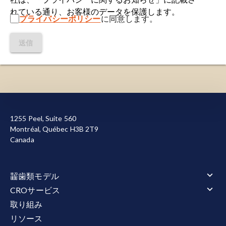
れている通り、お客様のデータを保護します。
プライバシーポリシー
に同意します。
送信
当サイトを機能させるために必要なクッキーを使用し
ています。また、お客様による当サイトの利用状況を
1255 Peel, Suite 560
測定して改善に役立てるため、またはマーケティング
Montréal, Québec H3B 2T9
目的で、その他のクッキーも使用しています。すべて
Canada
のクッキーを許可または拒否する選択が可能です。当
社が使用するクッキーの詳細については
、プライバシ
ーポリシー
をご覧ください。
齧歯類モデル
すべて承認する
すべて拒否
齧歯類モデル 概要
CROサービス
筋萎縮性側索硬化症（ALS）
CROサービス 概要
取り組み
筋萎縮性側索硬化症（ALS） 概要
アルツハイマー病とタウオパチー
アニマルサービス
リソース
TDP-43 トランスジェニックモデル
アルツハイマー病とタウオパチー 概要
タウ病変モデル
アニマルサービス 概要
行動テスト