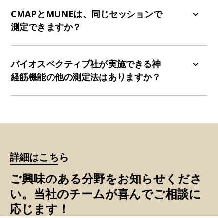
通常、前肢の測定には腕神経叢を刺激し、後肢の
測定には坐骨運動神経を刺激します。
CMAPとMUNEは、同じセッションで
測定できますか？
はい。CMAPとMUNEは補完的な情報を提供し、1
回の録音セッションで両方の測定値を取得できま
バイオスペクティブ社が実施できる神
す。
経筋機能の他の測定法はありますか？
はい。これらの電気生理学的測定は、握力、つり
輪、ロータロッド、歩行、歩行などの運動機能検
査によって補完されます。
さらに詳しく
詳細はこちら
ご興味のある分野をお知らせくださ
い。当社のチームが喜んでご相談に
応じます！