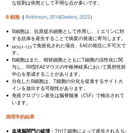
な役割は依然として不明な点が多いです。
B 細胞
（
Robinson, 2014
;
Dedoni, 2023
）
B細胞は、抗原提示細胞として作用し、ミエリンに対
する抗体を産生することで病変の発達に寄与します。
で免疫化された場合、EAEの発症に不可欠で
MOG1-125
す。
B細胞はまた、樹状細胞とともにT細胞の活性化に関
与し、RR型EAEマウスの中枢神経系において異所性胚
中心を形成することがあります。
分化したB細胞は、T細胞の分化を促進するサイトカ
インを放出する可能性があります。
免疫グロブリン産生は脳脊髄液（CSF）で検出されて
います。
病理学的結果
血液脳関門の破壊
：Th17 細胞によって産生される IL-