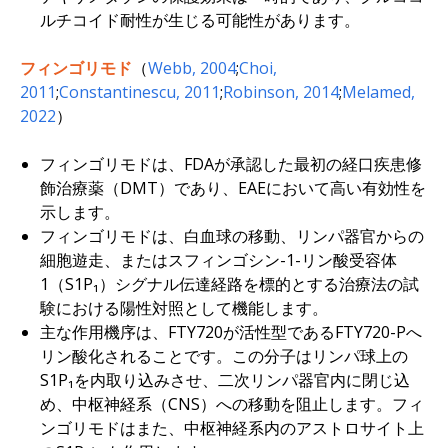
ルチコイド耐性が生じる可能性があります。
フィンゴリモド
（
Webb, 2004
;
Choi,
2011
;
Constantinescu, 2011
;
Robinson, 2014
;
Melamed,
2022
）
フィンゴリモドは、FDAが承認した最初の経口疾患修
飾治療薬（DMT）であり、EAEにおいて高い有効性を
示します。
フィンゴリモドは、白血球の移動、リンパ器官からの
細胞遊走、またはスフィンゴシン-1-リン酸受容体
1（S1P₁）シグナル伝達経路を標的とする治療法の試
験における陽性対照として機能します。
主な作用機序は、FTY720が活性型であるFTY720-Pへ
リン酸化されることです。この分子はリンパ球上の
S1P₁を内取り込みさせ、二次リンパ器官内に閉じ込
め、中枢神経系（CNS）への移動を阻止します。フィ
ンゴリモドはまた、中枢神経系内のアストロサイト上