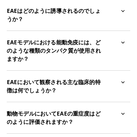
EAEモデルは、多発性硬化症（MS）の研究や疾患
メカニズムの解明、ならびに潜在的な治療法の検
EAEはどのように誘導されるのでしょ
証において極めて重要です。
うか？
EAEは、ミエリン由来タンパク質を用いた能動免疫
またはミエリン抗原を標的とする活性化CD4+ T細
EAEモデルにおける能動免疫には、ど
胞の受動移入によって誘導することが可能です。
のような種類のタンパク質が使用され
ますか？
能動免疫に使用されるタンパク質には、プロテオ
リピッドタンパク質（PLP）、ミエリン塩基性タ
EAEにおいて観察される主な臨床的特
ンパク質（MBP）、およびミエリンオリゴデンド
徴は何でしょうか？
ロサイトタンパク質（MOG）が含まれます。
臨床段階としては、通常、前駆期、進行性麻痺、
体重減少、そして慢性期が含まれます。
動物モデルにおいてEAEの重症度はど
のように評価されますか？
EAEの重症度は、神経学的障害の程度を反映する0