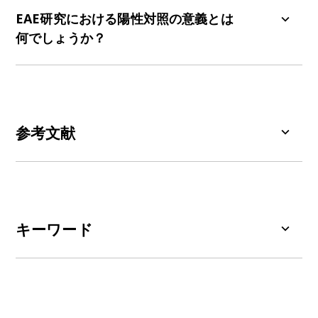
から5までの臨床的尺度であるEAEスコアを用いて
EAE研究における陽性対照の意義とは
モニタリングされます。
何でしょうか？
EAE研究における陽性対照は、既知の有効治療法に
対する実験モデルの反応性を検証する上で重要で
す。デキサメタゾン、フィンゴリモド、インター
フェロン-β、ナタリズマブ、グラチラマー酢酸
参考文献
塩、フマル酸ジメチルなど、様々な治療法が陽性
対照として用いられています。
チェ・ジョンウォン、ガーデル・S・E、ヘル・
D・R、リベラ・R、イ・チョンウォン、ノグチ・
K、テオ・S・T、ユン・ヨンチョン、ルー・M、
ケネディ、G.、チュン、J. Fty720（フィンゴリモ
キーワード
ド）の多発性硬化症動物モデルにおける有効性
は、アストロサイトのスフィンゴシン1-リン酸受
アストロサイト増殖：
脳損傷や疾患に対する反応
容体1（S1P1）調節を必要とします。
米国科学ア
として、グリア細胞の一種であるアストロサイト
カデミー紀要、
108:
751-756,
の増殖および肥大
が生じる現象であり
、神経変性
2011;
doi:10.1073/pnas.1014154108
疾患においてしばしば観察されます。