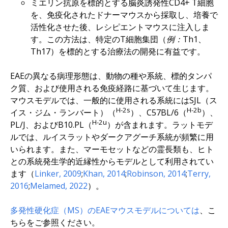
ミエリン抗原を標的とする脳炎誘発性CD4+ T細胞
を、免疫化されたドナーマウスから採取し、培養で
活性化させた後、レシピエントマウスに注入しま
す。この方法は、特定のT細胞集団（
例：
Th1、
Th17）を標的とする治療法の開発に有益です。
EAEの異なる病理形態は、動物の種や系統、標的タンパ
ク質、および使用される免疫経路に基づいて生じます。
マウスモデルでは、一般的に使用される系統にはSJL（ス
H-2s
H-2b
イス・ジム・ランバート）（
）、C57BL/6（
）、
H-2u
PL/J、およびB10.PL（
）が含まれます。ラットモデ
ルでは、ルイスラットやダークアグーチ系統が頻繁に用
いられます。また、マーモセットなどの霊長類も、ヒト
との系統発生学的近縁性からモデルとして利用されてい
ます（
Linker, 2009
;
Khan, 2014
;
Robinson, 2014
;
Terry,
2016
;
Melamed, 2022
）。
多発性硬化症（MS）のEAEマウスモデルについては
、こ
ちらをご参照ください。