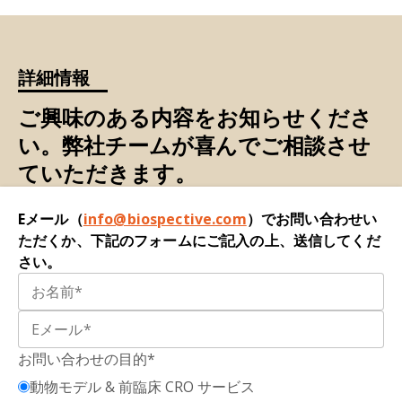
示し、デキサメタゾン治療により脊髄白質で発現
活性化B細胞の核因子カッパ軽鎖エンハンサー
が上昇する。
Front Cell Neurosci.
,
15
: 640084,
（NF-κB）：
免疫応答、炎症、細胞生存など、
2021;
doi:10.3389/fncel.2021.640084
様々な細胞機能の転写因子として作用するタンパ
詳細情報
ク質群です。
Robinson, A.P., Harp, C.T., Noronha, A., Miller,
ご興味のある内容をお知らせくださ
S.D. 多発性硬化症（MS）の実験的自己免疫性脳脊
オリゴデンドロサイト：
脳および脊髄に存在する
い。弊社チームが喜んでご相談させ
髄炎（EAE）モデル：疾患の病態生理学と治療法の
神経膠細胞の一種です。全膠細胞の約20～40％を
理解における有用性。
Handb. Clin. Neurol.
,
122
:
ていただきます。
占め、脳細胞全体の約10～20％を占めます。オリ
173-189, 2014;
doi:10.1016/B978-0-444-52001-
ゴデンドロサイトはミエリン鞘を生成・維持する
2.00008-X
Eメール（
info@biospective.com
）でお問い合わせい
細胞です。単一のオリゴデンドロサイトは、その
ただくか、下記のフォームにご記入の上、送信してくだ
突起を複数の軸索に伸ばし、保護的なミエリン層
シュレンプフ、W.、ツィームセン、T. グラチラマ
さい。
で複数のセグメントを被覆します。
ー酢酸塩：多発性硬化症における作用機序。
自己
免疫レビュー、
6
: 469-475,
オリゴデンドロサイト前駆細胞（OPC）：
オリゴ
2007;
doi:10.1016/j.autrev.2007.02.003
デンドロサイト前駆細胞
とも呼ばれ
、オリゴデン
ドロサイトへ分化・成熟する可能性を有する神経
Shin, T., Ahn, M., Matsumoto, Y. ルイスラットに
お問い合わせの目的*
細胞の一種です。OPCは中枢神経系全体に広く分
おける実験的自己免疫性脳脊髄炎のメカニズム：
動物モデル & 前臨床 CRO サービス
布しており、脳および脊髄の灰白質と白質の両方
マクロファージからの新たな知見.
Anat. Cell Biol.
,