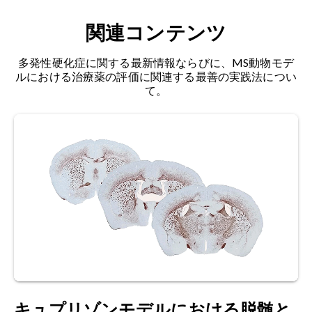
Constantinescu, C.S., Farooqi, N., O'Brien, K.,
関連コンテンツ
血液脳関門（BBB）透過性
：BBBは、循環器系と
Gran, B. 実験的自己免疫性脳脊髄炎（EAE）を多発
脳の間に存在する、内皮細胞からなる高度に選択
性硬化症（MS）のモデルとして。
英国薬理学雑
多発性硬化症に関する最新情報ならびに、MS動物モデ
的な半透膜層です。この層は、血液中の有害また
誌、
164
: 1079-1106、2011年;
doi:10.1111/j.1476-
ルにおける治療薬の評価に関連する最善の実践法につい
は不要な物質から脳を保護するバリアを形成しま
5381.2011.01302.x
て。
す。神経疾患や外傷性損傷によりBBB透過性が増
加することがあり、ガドリニウム造影検査で可視
Dedoni, S., Scherma, M., Camoglio, C., Siddi, C.,
化される場合があります。BBB透過性の増加は、
Dazzi, L., Puliga, R.,フラウ、J.、コッコ、E.、ファ
免疫細胞が脳内に侵入して炎症を引き起こすこと
ッダ、P. 多発性硬化症の最も一般的な実験モデル
を可能にするため、多発性硬化症（MS）病変形成
に関する包括的見解。
Neurobiol. Dis.
,
184
:
の重要な要因となります。
106230, 2023;
doi:10.1016/j.nbd.2023.106230
脳脊髄液（CSF）：
脳室および脳脊髄のくも膜下
Dhaiban, S., Al-Ani, M., Elemam, N.M., Al-Aawad,
腔内に存在する、血漿の
限外濾過液です
。
M.H., Al-Rawi, Z., Maghazachi, A.A. 多発性硬化症
および実験的自己免疫性脳脊髄炎における末梢免
クプリゾン：
シュウ酸ビス（シクロヘキシリデン
疫細胞の役割。
Sci
,
3
: 12,
ヒドラジド）[
]。銅キレート剤です。
C14H22N4O2
2021;
doi:10.3390/sci3010012
キュプリゾンモデルにおける脱髄と