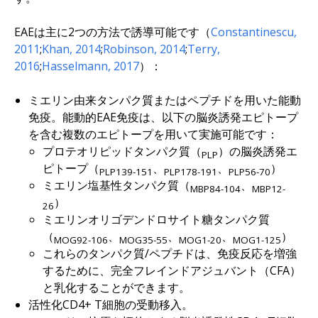
EAEは主に2つの方法で誘導可能です（
Constantinescu,
2011
;
Khan, 2014
;
Robinson, 2014
;
Terry,
2016
;
Hasselmann, 2017
）：
ミエリン由来タンパク質またはペプチドを用いた能動
免疫。能動的EAE免疫は、以下の脳炎誘発エピトープ
を含む複数のエピトープを用いて実施可能です：
プロテオリピッドタンパク質（
）の脳炎誘発エ
PLP
ピトープ（
、
、
）
PLP139-151
PLP178-191
PLP56-70
ミエリン塩基性タンパク質（
、
MBP84-104
MBP12-
）
26
ミエリンオリゴデンドロサイト糖タンパク質
（
、
、
、
）
MOG92-106
MOG35-55
MOG1-20
MOG1-125
これらのタンパク質/ペプチドは、免疫反応を増強
するために、完全フレインドアジュバント（CFA）
と乳化することができます。
活性化CD4+ T細胞の受動移入。