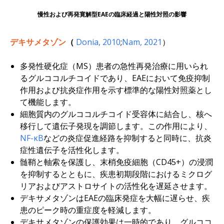
慢性および再発寛解型EAEの臨床経過と陽性対照の影響
デキサメタゾン
（
Donia, 2010
;
Nam, 2021
）
多発性硬化症（MS）患者の急性再発治療に用いられ
るグルココルチコイドであり、EAEにおいて免疫抑制
作用および抗炎症作用を示す標準的な陽性対照薬とし
て機能します。
細胞質内のグルココルチコイド受容体に結合し、核へ
移行して遺伝子発現を調節します。この作用により、
NF-κB
などの炎症促進経路を抑制すると同時に、抗炎
症性遺伝子を活性化します。
髄鞘と軸索を保護し、末梢免疫細胞（CD45+）の浸潤
を抑制するとともに、疾患初期段階におけるミクログ
リアおよびアストロサイトの活性化を遅延させます。
デキサメタゾンはEAEの臨床発症を大幅に遅らせ、疾
患のピーク時の重症度を軽減します。
デキサメタゾンの保護効果は一時的であり、グルココ