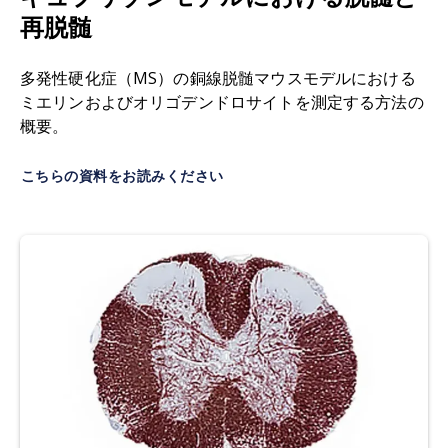
サイトカイン：
免疫系細胞間でシグナル伝達分子
ドニア、M.、マンガーノ、K.、クアトロッキ、C.、
再脱髄
として機能
する
タンパク質です
。サイトカイン
ファゴーネ、P.、シニョレッリ、S.、マグロ、G.、
は、インターロイキン、インターフェロン、腫瘍
スファクテリア、A.、ベントツェン、K.、ニコレッ
多発性硬化症（MS）の銅線脱髄マウスモデルにおける
壊死因子（TNF）、ケモカイン、コロニー刺激因
ティ、F. 実験的自己免疫性脳脊髄炎の予防および
ミエリンおよびオリゴデンドロサイトを測定する方法の
子、トランスフォーミング成長因子に分類されま
治療におけるデキサメタゾンの特異的かつ系統非
概要。
す。免疫応答における役割に応じて、サイトカイ
依存的な効果（げっ歯類）。
Scand J Immunol
、
ンは炎症促進性または抗炎症性に分類されます。
72
: 396-407、2010;
doi:10.1111/j.1365-
こちらの資料をお読みください
3083.2010.02451.x
脱髄：
軸索を覆う髄鞘に損傷を与える破壊的
プロ
セスです
。中枢神経系において、髄鞘は脳・脊
Duffy, S.S., Lees, J.G., Moalem-Taylor, G. 実験的
髄・視神経を保護しています。この髄鞘が損傷す
自己免疫性脳脊髄炎および多発性硬化症における
ると、神経が電気的インパルスを伝導する能力が
免疫細胞およびグリア細胞の寄与。
Mult. Scler.
低下、あるいは停止することもあります。
Int.
,
2014
: 285245,
2014;
doi:10.1155/2014/285245
実験的自己免疫性脳脊髄炎（EAE）：
ミエリン由
来抗原に特異的なCD4+ T細胞によって誘導され
Dutta, R., McDonough, J., Yin, X., Peterson, J.,
る、多発性硬化症（MS）の一般的な自己免疫媒介
Chang, A., Torres, T., Gudz, T., Macklin, W.B.,
モデルです
。中枢神経系（CNS）における炎症、
Lewis, D.A., Fox, R.J., Rudick, R.,ミルニクス、K.、
脱髄、軸索損傷、神経変性による麻痺を特徴とし
トラップ、B.D. 多発性硬化症患者における軸索変