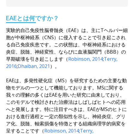
EAEとは何ですか？
実験的自己免疫性脳脊髄炎（EAE）は、主にTヘルパー細
胞が中枢神経系（CNS）に侵入することで引き起こされ
る自己免疫疾患です。この状態は、中枢神経系における
炎症、脱髄、神経変性、ならびに血液脳関門（BBB）の
早期破壊を引き起こします（
Robinson, 2014
;
Terry,
2016
;
Dhaiban, 2021
）。
EAEは、多発性硬化症（MS）を研究するための主要な動
物モデルの一つとして機能しております。MSに関する
我々の理解の多くはEAEを用いた研究に由来しており、
このモデルで検討された治療法はしばしばヒトへの応用
へと発展します。特に注目すべきは、EAEがMSのヒトに
おける進行過程と一定の類似性を示し、神経炎症、グリ
ア化、脱髄、軸索損傷を特徴とする組織病理学的病変を
呈することです（
Robinson, 2014
;
Terry,