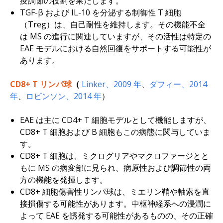
疫調節の役割を果たします。
TGF-β および IL-10 を分泌する制御性 T 細胞
（Treg）は、自己耐性を維持します。その機能不全
は MS の進行に関連していますが、その活性は特定の
EAE モデルにおける自然回復をサポートする可能性が
あります。
CD8+ T リンパ球
（
Linker、2009 年
、
ダフィー、2014
年
、
ロビンソン、2014 年
）
EAE は主に CD4+ T 細胞モデルとして機能しますが、
CD8+ T 細胞および B 細胞もこの病態に関与していま
す。
CD8+ T 細胞は、ミクログリアやマクロファージとと
もに MS の病変部に見られ、病原性および調節性の両
方の機能を発揮します。
CD8+ 細胞傷害性リンパ球は、ミエリン鞘や軸索を直
接損傷する可能性があります。中枢神経系への浸潤に
よって EAE を誘発する可能性があるものの、その正確