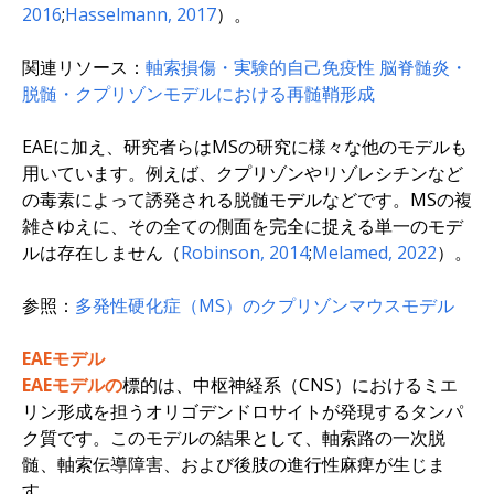
2016
;
Hasselmann, 2017
）。
関連リソース：
軸索損傷・実験的自己免疫性
脳脊髄炎・
脱髄・クプリゾンモデルにおける再髄鞘形成
EAEに加え、研究者らはMSの研究に様々な他のモデルも
用いています。例えば、クプリゾンやリゾレシチンなど
の毒素によって誘発される脱髄モデルなどです。MSの複
雑さゆえに、その全ての側面を完全に捉える単一のモデ
ルは存在しません（
Robinson, 2014
;
Melamed, 2022
）。
参照：
多発性硬化症（MS）のクプリゾンマウスモデル
EAEモデル
EAEモデルの
標的は、中枢神経系（CNS）におけるミエ
リン形成を担うオリゴデンドロサイトが発現するタンパ
ク質です。このモデルの結果として、軸索路の一次脱
髄、軸索伝導障害、および後肢の進行性麻痺が生じま
す。