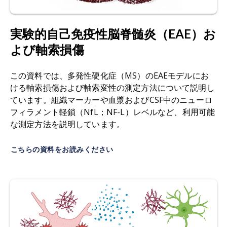
ます。
性の原因としてのミトコンドリア機能障害。
神経
学年報、
59
: 478-489、2006
実験的自己免疫性脳脊髄炎（EAE）お
グリア増生：
脳損傷や疾患に対する反応としてグ
年;
doi:10.1002/ana.20736
リア細胞
が増殖
・
肥大化する現象であり
、神経変
よび軸索損傷
性疾患でしばしば観察されます。
ハッセルマン、J.P.C.、カリム、H.、カラジ、A.J.、
ゴーシュ、S.、ティワリ＝ウッドラフ、S.K. 病理と
この資料では、多発性硬化症（MS）のEAEモデルにお
免疫蛍光法（IF）：
組織サンプル中の特定抗原を
修復の経時的検討のためのC57BL/6マウスにおけ
ける軸索損傷および軸索変性の測定方法について説明し
検出するために蛍光標識抗体を用いる、免疫組織
る慢性実験的自己免疫性脳脊髄炎の一貫した誘
ています。組織マーカーや血漿およびCSF中のニューロ
化学法に類似した
手法です
。
導。
神経科学方法論、
284
: 71-84,
フィラメント軽鎖（NfL；NF-L）レベルなど、利用可能
2017;
doi:10.1016/j.jneumeth.2017.04.003
な測定方法を説明しています。
免疫組織化学（IHC）：
細胞や組織内の特定タン
パク質を迅速に同定
する実験技術です
。IHCは抗
Khan, N., Smith, M.T. 多発性硬化症に起因する神
こちらの資料をお読みください
体が特定タンパク質を標的とする能力を活用し、
経障害性疼痛：げっ歯類EAEモデルからの薬理学的
二次抗体と検出試薬のサンドイッチ構造を用い
管理と病態生理学的知見.
Inflammopharmacology
,
て、組織切片内の関心タンパク質を顕微鏡レベル
22
: 1-22, 2014;
doi:10.1007/s10787-013-0195-3
で同定・局在化します。
リンカー、R.A.、リー、D.H. 中枢神経系における
ミクログリア：
脳および脊髄に存在する神経膠細
自己免疫性脱髄モデルの現状：トランスレーショ
胞
の一種です
。脳内の総細胞数の約10～15％を占