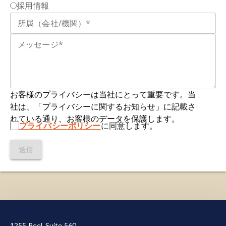
採用情報
に存在するため、異なる領域における髄鞘形成の
45
: 141-148, 2012;
doi:10.5115/acb.2012.45.3.141
必要性に応答することが可能です。OPCは中枢神
経系環境における様々なシグナルに応答し、前駆
Terry, R.L., Ifergan, I., Miller, S.D. マウスにおける
細胞状態を維持するか、増殖するか、あるいは成
実験的自己免疫性脳脊髄炎.
Methods Mol. Biol.
,
熟したオリゴデンドロサイトへ分化します。この
1304
: 145-160, 2016;
doi:10.1007/7651_2014_88
能力は、発達期のミエリン形成と、損傷や疾患後
の再ミエリン形成の両方において極めて重要で
Toader, L.E., Rosu, G.C., Catalin, B., Tudorica, V.,
す。
お客様のプライバシーは当社にとって重要です。当
Pirici, I., Taisescu, O., Muresanu, D.F. 実験的自己
社は、「プライバシーに関するお知らせ」に記載さ
免疫性脳脊髄炎を有する動物モデルにおける臨床
反応性アストロサイト：
中枢神経系の病理状態へ
れている通り、お客様のデータを保護します。
的および組織病理学的評価。
Curr. Health Sci. J.
,
プライバシーポリシー
に同意します。
の応答として、アストロサイトが「反応性アスト
44
: 280-287, 2018;
doi:10.12865/CHSJ.44.03.12
ロサイト増殖」の一環として取り得る多様な分子
送信
状態のいずれかを
示す総称です
。
Escartinら（
Webb, M., Tham, C.S., Lin, F.F., Lariosa-
Escartin
, 2021
）によるコンセンサス声明で定義
Willingham, K., Yu, N., Hale, J., Mandala, S., Chun,
されました。
J., Rao, T.S. スフィンゴシン1-リン酸受容体アゴニ
ストはSJLマウスにおける再発寛解型実験的自己免
反応性ミクログリア：
特定の状態に反応している
疫性脳脊髄炎を軽減する。
J Neuroimmunol
,
153
:
当サイトを機能させるために必要なクッキーを使用し
ミクログリア
を指します。この
名称はPaolicelliら
108-121,
ています。また、お客様による当サイトの利用状況を
（
Paolicelli
, 2022
）により
、
「活性化」ミクログ
1255 Peel, Suite 560