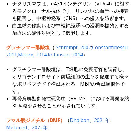
ナタリズマブは、α4β1インテグリン（VLA-4）に対す
るモノクローナル抗体です。リンパ球の血管への接着
を阻害し、中枢神経系（CNS）への侵入を防ぎます。
白血球の移動および中枢神経系への浸潤を標的とする
治療法の陽性対照として機能します。
グラチラマー酢酸塩
（
Schrempf, 2007
;
Constantinescu,
2011
;
Moore, 2014
;
Robinson, 2014
）
グラチラマー酢酸塩は、T細胞の免疫応答を調節し、
オリゴデンドロサイト前駆細胞の生存を促進する様々
なポリペプチドで構成される、MBPの合成類似体で
す。
再発寛解型多発性硬化症（RR-MS）における再発を約
30％減少させることが示されています。
フマル酸ジメチル（DMF）
（
Dhaiban、2021年
、
Melamed、2022年
）