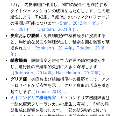
17 は、内皮細胞に作用し、関門の完全性を維持する
タイトジャンクションの破壊をもたらします。この透
過性により、T 細胞、B 細胞、およびマクロファージ
の浸潤が可能になります（
Shin、2012 年
、
ダフィ
ー、2014 年
、
Dhaiban、2021 年
）。
炎症および脱髄
：免疫細胞が中枢神経系に浸潤する
と、局所的な炎症や浮腫が生じ、軸索を囲む髄鞘が破
壊されます
（Robinson、2014 年
、
Toader、2018
年
）。
軸索損傷
：脱髄病変と併せて広範囲の軸索損傷が生
じ、進行性の神経学的欠損に大きく寄与します
（
Robinson、2014 年
、
Hasselmann、2017 年
）。
グリア症
：炎症および組織損傷への反応として、アス
トロサイトが反応性を示し、グリア瘢痕の形成を引き
起こします（
Toader, 2018
）。
ミトコンドリア機能障害
：ミトコンドリア機能障害は
一酸化窒素フリーラジカルの産生に寄与し、EAEの病
態形成に影響を及ぼします。一部のMS患者において