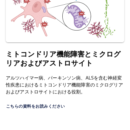
ナル・メディシンへの道程について。
め、中枢神経系の主要な免疫細胞として機能しま
Experimental & Translational Stroke Medicine,
す。これらの細胞は、恒常性の維持、細胞残骸の
1
: 5, 2009;
doi:10.1186/2040-7378-1-5
除去、脳内における重要な支持機能の提供に不可
欠です。
Melamed, E., Palmer, J.L., Fonken, C. 多発性硬化
症における腸内細菌叢の役割解明における実験的
多発性硬化症（MS）：
中枢神経系（CNS）におい
自己免疫性脳脊髄炎モデルの利点と限界.
Frontiers
て最も一般的な脱髄
疾患です
。MSは免疫介在性疾
in Molecular Neuroscience,
15
: 1019877,
ミトコンドリア機能障害とミクログ
患であり、T細胞、B細胞、ミクログリア、マクロ
2022;
doi:10.3389/fnmol.2022.1019877
リアおよびアストロサイト
ファージが関与し、炎症、脱髄、軸索損傷、神経
変性を特徴とします。
Moore, S., Khalaj, A.J., Patel, R.,ユン、J.、イッチワ
アルツハイマー病、パーキンソン病、ALSを含む神経変
ン、D.、ハヤルデニー、L.、ティワリ＝ウッドラ
ミエリン：
リン脂質とタンパク質の
混合物であり
性疾患におけるミトコンドリア機能障害のミクログリア
フ、S.K. 酢酸グラチラマーによる治療的処置によ
、軸索を包む同心円状の構造を形成します。その
およびアストロサイトにおける役割。
る軸索伝導および運動機能障害の回復。
J.
主な機能は、軸索を絶縁し、電気信号伝達の速度
Neurosci. Res.
,
92
: 1621-1636,
と効率を高めることです。
こちらの資料をお読みください
2014;
doi:10.1002/jnr.23440
神経変性：
神経細胞の喪失をもたらす複雑で多因
ナム、J.、コッピネン、T.K.、ヴォウティライネ
子
性の過程です
。
ン、M.H. ManfはEAEの初期段階で神経保護作用を