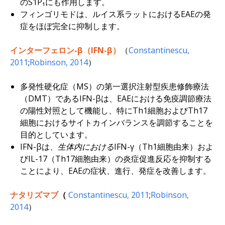
のS1P₁にも作用します。
フィンゴリモドは、ルイス系ラットにおけるEAEの発
症をほぼ完全に抑制します。
インターフェロン-β（IFN-β
）
（
Constantinescu,
2011
;
Robinson, 2014
）
多発性硬化症（MS）の第一選択注射型疾患修飾療法
（DMT）であるIFN-βは、EAEにおける免疫調節療法
の陽性対照として機能し、特にTh1細胞およびTh17
細胞におけるサイトカインバランスを調節することを
目的としています。
IFN-βは、
生体内における
IFN-γ（Th1細胞由来）およ
びIL-17（Th17細胞由来）の炎症促進反応を抑制する
ことにより、EAEの症状、進行、発症を改善します。
ナタリズマブ
（
Constantinescu, 2011
;
Robinson,
2014
）