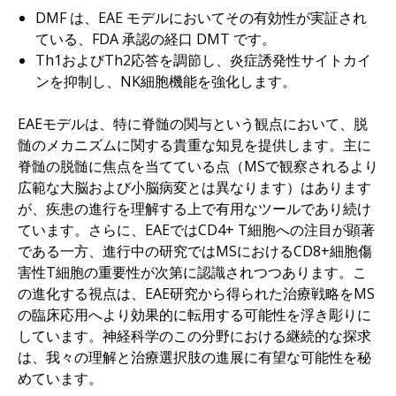
DMF は、EAE モデルにおいてその有効性が実証され
ている、FDA 承認の経口 DMT です。
Th1およびTh2応答を調節し、炎症誘発性サイトカイ
ンを抑制し、NK細胞機能を強化します。
EAEモデルは、特に脊髄の関与という観点において、脱
髄のメカニズムに関する貴重な知見を提供します。主に
脊髄の脱髄に焦点を当てている点（MSで観察されるより
広範な大脳および小脳病変とは異なります）はあります
が、疾患の進行を理解する上で有用なツールであり続け
ています。さらに、EAEではCD4+ T細胞への注目が顕著
である一方、進行中の研究ではMSにおけるCD8+細胞傷
害性T細胞の重要性が次第に認識されつつあります。こ
の進化する視点は、EAE研究から得られた治療戦略をMS
の臨床応用へより効果的に転用する可能性を浮き彫りに
しています。神経科学のこの分野における継続的な探求
は、我々の理解と治療選択肢の進展に有望な可能性を秘
めています。