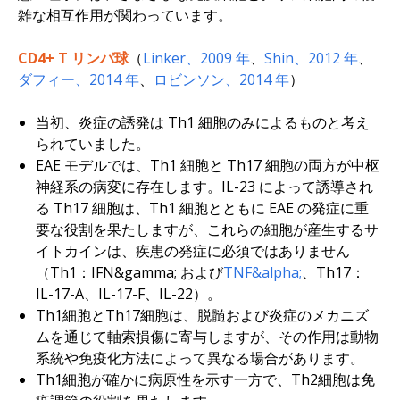
雑な相互作用が関わっています。
CD4+ T リンパ球
（
Linker、2009 年
、
Shin、2012 年
、
ダフィー、2014 年
、
ロビンソン、2014 年
）
当初、炎症の誘発は Th1 細胞のみによるものと考え
られていました。
EAE モデルでは、Th1 細胞と Th17 細胞の両方が中枢
神経系の病変に存在します。IL-23 によって誘導され
る Th17 細胞は、Th1 細胞とともに EAE の発症に重
要な役割を果たしますが、これらの細胞が産生するサ
イトカインは、疾患の発症に必須ではありません
（Th1：IFN&gamma; および
TNF&alpha;
、Th17：
IL-17-A、IL-17-F、IL-22）。
Th1細胞とTh17細胞は、脱髄および炎症のメカニズ
ムを通じて軸索損傷に寄与しますが、その作用は動物
系統や免疫化方法によって異なる場合があります。
Th1細胞が確かに病原性を示す一方で、Th2細胞は免