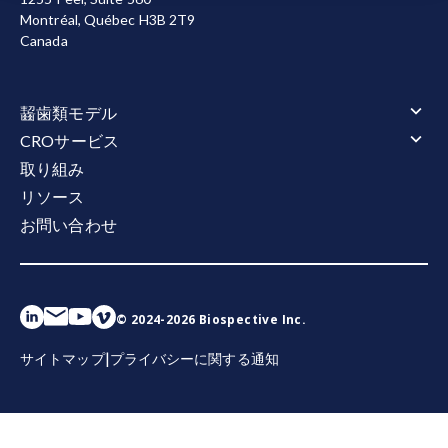
2004;
doi:10.1016/j.jneuroim.2004.04.015
測定して改善に役立てるため、またはマーケティング
Montréal, Québec H3B 2T9
リアという推奨されない用語に代わるものとして
目的で、その他のクッキーも使用しています。すべて
Canada
提案されました
。
健康時および疾患時において、
のクッキーを許可または拒否する選択が可能です。当
ミクログリアが様々な「反応状態」を示す可能性
社が使用するクッキーの詳細については
、プライバシ
があることを強調するものです。
ーポリシー
をご覧ください。
齧歯類モデル
すべて承認する
すべて拒否
齧歯類モデル 概要
CROサービス
再発寛解型多発性硬化症（RRMS）
：最も一般的な
筋萎縮性側索硬化症（ALS）
CROサービス 概要
MSのタイプであり、神経学的症状の再発を特徴と
取り組み
筋萎縮性側索硬化症（ALS） 概要
アルツハイマー病とタウオパチー
アニマルサービス
し、しばしばガドリニウム造影病変と相関しま
リソース
TDP-43 トランスジェニックモデル
アルツハイマー病とタウオパチー 概要
タウ病変モデル
アニマルサービス 概要
行動テスト
す。
アミロイドβトランスジェニックモデル
お問い合わせ
投薬
タウ病変モデル 概要
多発性硬化症（MS）
行動テスト 概要
電気生理学
アミロイドベータとタウの共病理モデル
定位手術
AAV-Tauマウスによるタウオパチーモデル
運動機能と感覚機能
多発性硬化症（MS） 概要
パーキンソン病
電気生理学 概要
体液および細胞バイオマーカー
体液と組織の採取
再髄鞘化：
中枢神経系（CNS）において、損傷ま
タウ線維の広がりモデル
睡眠と認知
EAEモデル
CMAPとMUNE（モーター）
パーキンソン病 概要
体液および細胞バイオマーカー 概要
組織学および組織分析
たは喪失した元の髄鞘に代わって、軸索周囲に新
Cuprizone モデル
CNAP（感覚）
α-シヌクレイン前駆体線維（PFF）モデル
ニューロフィラメント軽鎖（NF-L）アッセイ
組織学および組織分析 概要
インビボイメージング
たな髄鞘が形成される過程を指します。この過程
AAV A53T α-シヌクレインマウスモデル
Aβ40/Aβ42（ヒト）
免疫組織化学（IHC）｜染色および解析サービス
© 2024-2026 Biospective Inc.
インビボイメージング 概要
空間生物学
総タウ/リン酸化タウ（ヒト）
は、効率的な神経機能の回復と軸索のさらなる変
免疫蛍光法 | マルチプレックス染色サービス
磁気共鳴画像法（MRI）
サイトカイン
空間生物学 概要
性からの保護に極めて重要です。再髄鞘形成に
|
サイトマップ
プライバシーに関する通知
陽電子放射断層撮影（PET）
ケモカイン
アミロイド斑
コンピュータ断層撮影（CT）
は、
（神経幹細胞）の活性化、OPCs（オリゴデン
ミクログリア
神経筋接合部（NMJ）
ドロサイト前駆細胞）の損傷部位への移動、そし
タウ
て活性化されたOPCsが成熟したオリゴデンドロサ