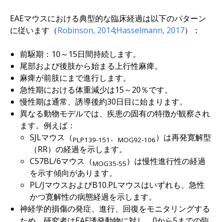
EAEマウスにおける典型的な臨床経過は以下のパターン
に従います（
Robinson, 2014
;
Hasselmann, 2017
）：
前駆期：10～15日間持続します。
尾部および後肢から始まる上行性麻痺。
麻痺が前肢にまで進行します。
急性期における体重減少は15～20％です。
慢性期は通常、誘導後約30日目に始まります。
異なる動物モデルでは、疾患の固有の特徴が観察され
ます。例えば：
SJLマウス（
、
）は再発寛解型
PLP139-151
MOG92-106
（RR）の経過を示します。
C57BL/6マウス（
）は慢性進行性の経過
MOG35-55
を示す傾向があります。
PL/JマウスおよびB10.PLマウスはいずれも、急性
かつ寛解性の病態経過を示します。
神経学的損傷の発症、進行、回復をモニタリングする
ため、研究者はEAE誘発動物に対し、0から5までの臨