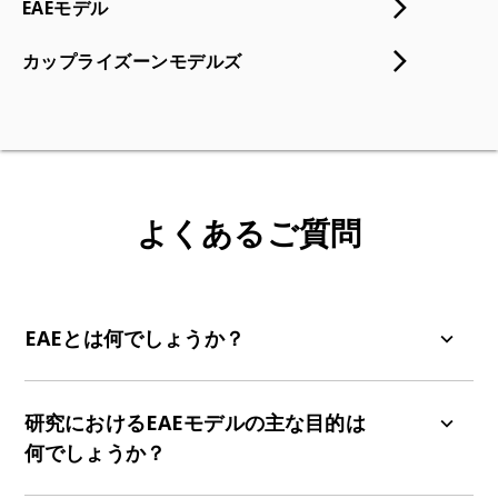
EAEモデル
カップライズーンモデルズ
よくあるご質問
EAEとは何でしょうか？
実験的自己免疫性脳脊髄炎（EAE）は、主にヘルパ
ーT細胞と単球によって引き起こされる中枢神経系
研究におけるEAEモデルの主な目的は
の炎症および脱髄を特徴とする自己免疫疾患の動
何でしょうか？
物モデルです。