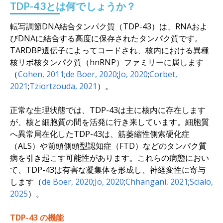
TDP-43とは何でしょうか？
転写調節DNA結合タンパク質（TDP-43）は、RNAおよ
びDNAに結合する高度に保存されたタンパク質です。
TARDBP
遺伝子によってコードされ、核内における異種
核リボ核タンパク質（hnRNP）ファミリーに属します
（
Cohen, 2011
;
de Boer, 2020
;
Jo, 2020
;
Corbet,
2021
;
Tziortzouda, 2021
）。
正常な生理状態では、TDP-43は主に核内に存在します
が、核と細胞質の間を活発に行き来しています。細胞質
へ異常局在化したTDP-43は、筋萎縮性側索硬化症
（ALS）や前頭側頭型認知症（FTD）などのタンパク質
病を引き起こす可能性があります。これらの病態におい
て、TDP-43は有害な凝集体を形成し、神経変性に寄与
します（
de Boer, 2020
;
Jo, 2020
;
Chhangani, 2021
;
Scialo,
2025
）。
TDP-43 の機能