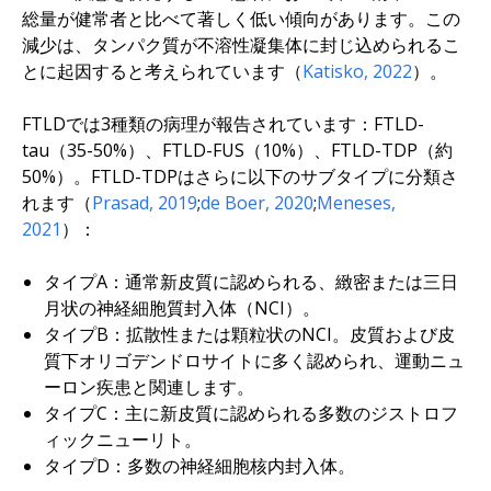
総量が健常者と比べて著しく低い傾向があります。この
減少は、タンパク質が不溶性凝集体に封じ込められるこ
とに起因すると考えられています（
Katisko, 2022
）。
FTLDでは3種類の病理が報告されています：FTLD-
tau（35-50%）、FTLD-FUS（10%）、FTLD-TDP（約
50%）。FTLD-TDPはさらに以下のサブタイプに分類さ
れます（
Prasad, 2019
;
de Boer, 2020
;
Meneses,
2021
）：
タイプA：通常新皮質に認められる、緻密または三日
月状の神経細胞質封入体（NCI）。
タイプB：拡散性または顆粒状のNCI。皮質および皮
質下オリゴデンドロサイトに多く認められ、運動ニュ
ーロン疾患と関連します。
タイプC：主に新皮質に認められる多数のジストロフ
ィックニューリト。
タイプD：多数の神経細胞核内封入体。