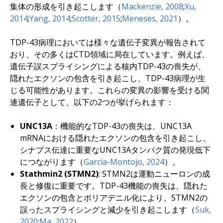
集体の形成を引き起こします（
Mackenzie, 2008
;
Xu,
2014
;
Yang, 2014
;
Scotter, 2015
;
Meneses, 2021
）。
TDP-43病理においては様々な遺伝子変異が報告されて
おり、その多くはCTD領域に局在しています。例えば、
遺伝子誤スプライシングによる核内TDP-43の喪失が、
隠れたエクソンの包含を引き起こし、TDP-43病理が生
じる可能性があります。これらの変異の影響を受ける関
連遺伝子として、以下の2つが挙げられます：
UNC13A
：機能的なTDP-43の喪失は、UNC13A
mRNAにおける隠れたエクソンの包含を引き起こし、
シナプス伝達に重要なUNC13Aタンパク質の発現低下
につながります（
Garcia-Montojo, 2024
）。
Stathmin2 (STMN2)
: STMN2は運動ニューロンの成
長と修復に重要です。TDP-43機能の喪失は、隠れた
エクソンの包含とポリアデニル化により、STMN2の
誤ったスプライシングと減少を引き起こします（
Suk,
2020
;
Ma, 2022
）。