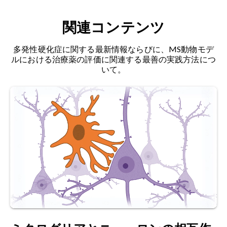
（Dependoparvovirus）
に属し
、
パルボウイル
2021;
doi:10.1016/j.isci.2021.102459
ス科（
Parvoviridae）
に分類されます
。複製欠損
関連コンテンツ
型でエンベロープを持たないウイルスであり、約
Cohen, T.J., Lee, V.M., Trojanowski, J.Q. Tdp-43
4.8 kbの直鎖状一本鎖DNAゲノムを有します。い
タンパク質病に関与する Tdp-43 の機能および病
多発性硬化症に関する最新情報ならびに、MS動物モデ
くつかの重要な特徴により、AAVは体細胞トラン
原性メカニズム。
Trends Mol. Med.
,
17
: 659-667,
ルにおける治療薬の評価に関連する最善の実践方法につ
スジェニック技術や遺伝子治療のためのベクター
2011;
doi:10.1016/j.molmed.2011.06.004
いて。
作製に有用です。
Corbet, G.A., Wheeler, J.R., Parker, R., Weskamp,
アルツハイマー病：
認知機能の低下、記憶喪失、
K. Tdp43 リボ核タンパク質顆粒：生理的機能から
行動変化を特徴とする進行性の神経変性疾患で
病理学的凝集体まで.
RNA Biol.
,
18
: 128-138,
す。脳内におけるアミロイドβ斑とタウ線維の蓄
2021;
doi:10.1080/15476286.2021.1963099
積、および大脳皮質・皮質下領域におけるニュー
ロンとシナプスの喪失と関連しています。
デ・ボーア、E.M.J.、オーリー、V.K.、ウィリアム
ズ、T.、ベイカー、M.R.、デ・オリベイラ、
筋萎縮性側索硬化症（ALS）：
ルー・ゲーリック
H.M.、ポルヴィコスキ、T.、シルズビー、M.、メ
病
とも呼ばれ
、運動ニューロン疾患の中で最も一
ノン、P.、ファン・デン・ボス、M.、ハリデイ、
般的な形態であり、上運動ニューロンと下運動ニ
G.M.、ファン・デン・ベルグ、L.H.、ファン・デ
ューロンの両方に影響を及ぼします。この致死性
ン・ボッシュ、L.ヴァン・ダム、P.、キアナン、
の神経筋疾患は、運動、発話、摂食、呼吸に必要
M.C.、ヴァン・エス、M.A.、ヴチッチ、S. Tdp-43