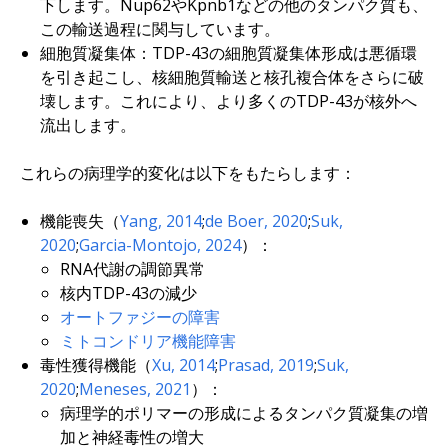
下します。Nup62やKpnb1などの他のタンパク質も、
この輸送過程に関与しています。
細胞質凝集体：TDP-43の細胞質凝集体形成は悪循環
を引き起こし、核細胞質輸送と核孔複合体をさらに破
壊します。これにより、より多くのTDP-43が核外へ
流出します。
これらの病理学的変化は以下をもたらします：
機能喪失（
Yang, 2014
;
de Boer, 2020
;
Suk,
2020
;
Garcia-Montojo, 2024
）：
RNA代謝の調節異常
核内TDP-43の減少
オートファジーの障害
ミトコンドリア機能障害
毒性獲得機能（
Xu, 2014
;
Prasad, 2019
;
Suk,
2020
;
Meneses, 2021
）：
病理学的ポリマーの形成によるタンパク質凝集の増
加と神経毒性の増大