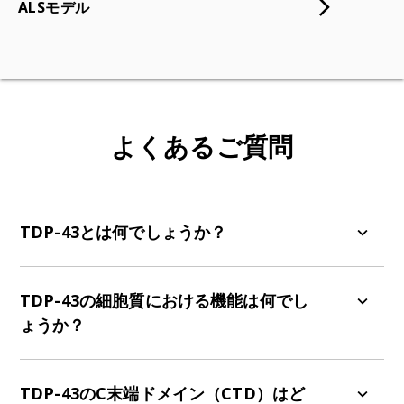
ALSモデル
よくあるご質問
TDP-43とは何でしょうか？
TDP-43（トランスアクティブ応答DNA結合タンパ
ク質）は、RNAおよびDNAに結合するタンパク質
TDP-43の細胞質における機能は何でし
であり、遺伝子発現の調節やRNAの処理に関与し
ょうか？
ています。
TDP-43はmRNAを安定化させ翻訳を促進し、神経
細胞保護に不可欠なストレス顆粒を形成します。
TDP-43のC末端ドメイン（CTD）はど