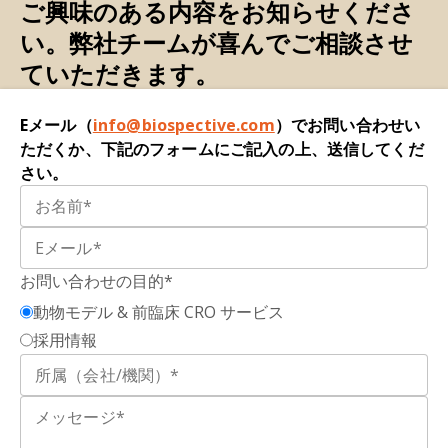
Tdp43 の自己調節により、転写および翻訳後メカ
ご興味のある内容をお知らせくださ
ニズムによって厳密に制御される優性陰性アイソ
い。弊社チームが喜んでご相談させ
エキソソーム：
真核細胞が細胞間で様々な生体分
フォームが生成されます。
Cell Rep.
、
44
:
ていただきます。
子を輸送する目的で分泌する、細胞外膜結合小胞
115113、2025;
doi:10.1016/j.celrep.2024.115113
です。
Eメール（
info@biospective.com
）でお問い合わせい
Francois-Moutal, L., Scott, D.D., Khanna, M. tdp-
前頭側頭型認知症（FTD）：
脳の前頭葉および／
ただくか、下記のフォームにご記入の上、送信してくだ
43 の直接的標的化、低分子から生物学的製剤ま
または側頭葉への進行性損傷を特徴とする神経変
さい。
で：治療法の展望。
RSC Chem. Biol.
,
2
: 1158-
性疾患群です。この損傷により、人格、行動、言
1166, 2021;
doi:10.1039/d1cb00110h
語能力の変化など、様々な症状が現れます。FTD
は、アルツハイマー病などの他の認知症とは異な
Garcia-Montojo, M., Fathi, S., Rastegar, C.,
り、比較的若年層（通常45歳から65歳）に発症す
Simula, E.R., Doucet-O'Hare, T., Cheng, Y.H.H.,
お問い合わせの目的*
ることが多く、記憶障害よりも早期から顕著な社
Abrams, R.P.M., Pasternack, N., Malik, N.,
会的行動、実行機能、言語能力の変化が現れる点
動物モデル & 前臨床 CRO サービス
Bachani, M.,ディサンザ、B.、マリッチ、D.、リ
が特徴です。FTDの主な3つの亜型は、行動変異型
採用情報
ー、M.H.、ワン、H.、サンタマリア、U.、リー、
FTD（bvFTD）、非流暢型原発性進行性失語症
W.、サンプソン、K.、ロレンツォ、J.R.、サンチェ
（nfvPPA）、意味変異型原発性進行性失語症
ス、I.E.、... ナス、A. ALSにおけるTDP-43タンパク
（svPPA）です。
質病はASRGL1の喪失によって引き起こされ、
HML-2の発現と関連している。
Nat. Commun.
,
15
: