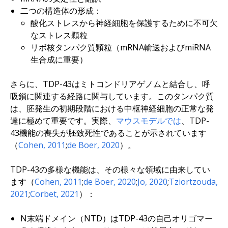
二つの構造体の形成：
酸化ストレスから神経細胞を保護するために不可欠
なストレス顆粒
リボ核タンパク質顆粒（mRNA輸送およびmiRNA
生合成に重要）
さらに、TDP-43はミトコンドリアゲノムと結合し、呼
吸鎖に関連する経路に関与しています。このタンパク質
は、胚発生の初期段階における中枢神経細胞の正常な発
達に極めて重要です。実際、
マウスモデルでは
、TDP-
43機能の喪失が胚致死性であることが示されています
（
Cohen, 2011
;
de Boer, 2020
）。
TDP-43の多様な機能は、その様々な領域に由来してい
ます（
Cohen, 2011
;
de Boer, 2020
;
Jo, 2020
;
Tziortzouda,
2021
;
Corbet, 2021
）：
N末端ドメイン（NTD）はTDP-43の自己オリゴマー