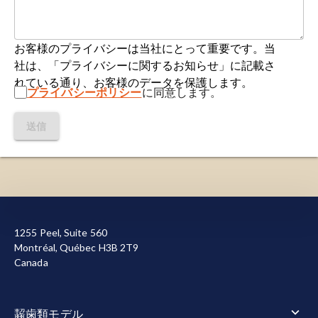
遺伝的リスク：
個人が特定の疾患関連変異を保有
4163, 2024;
doi:10.1038/s41467-024-48488-7
している可能性、または特定の遺伝性疾患の影響
を受ける可能性を指します。
ヘイズ、L.R.、カラブ、P. ALS/FTDにおけるTDP-
お客様のプライバシーは当社にとって重要です。当
43タンパク質病変に対する新たな治療法と標的分
社は、「プライバシーに関するお知らせ」に記載さ
ミクログリア：
脳および脊髄に存在する神経膠細
子。
Neurotherapeutics
,
19
: 1061-1084,
れている通り、お客様のデータを保護します。
胞
の一種です
。脳内の総細胞数の約10～15％を占
プライバシーポリシー
に同意します。
2022;
doi:10.1007/s13311-022-01260-5
め、中枢神経系の主要な免疫細胞として機能しま
す。これらの細胞は、恒常性の維持、細胞残骸の
送信
Ho, P.C., Hsieh, T.C., Tsai, K.J. 前頭側頭型認知症お
除去、脳内における重要な支持機能の提供に不可
よび筋萎縮性側索硬化症におけるTDP-43タンパク
欠です。
質病変：病態メカニズムから治療戦略まで。
Ageing Res. Rev.
、
100
: 102441、
マイクロRNA（miRNA）：
通常18～25塩基長の
2024;
doi:10.1016/j.arr.2024.102441
当サイトを機能させるために必要なクッキーを使用し
小さな非コードRNA分子であり、転写後段階で遺
ています。また、お客様による当サイトの利用状況を
伝子発現を調節します。標的メッセンジャー
Hu, Y.、Hruscha, A.、Pan, C.、Schifferer, M.、シ
1255 Peel, Suite 560
測定して改善に役立てるため、またはマーケティング
RNA（mRNA）に結合し、翻訳抑制またはmRNA
ュミット、M.K.、ヌッシャー、B.、ギエラ、M.、
Montréal, Québec H3B 2T9
目的で、その他のクッキーも使用しています。すべて
分解を通じて遺伝子サイレンシングを引き起こし
Canada
コスティディス、S.、バーハン、O.、ファン・ベバ
のクッキーを許可または拒否する選択が可能です。当
ます。
ー、F.、エドバウアー、D.、アルツベルガー、
社が使用するクッキーの詳細については
、プライバシ
T.Haass, C., Schmid, B. 内因性 tdp-43 の局在異常
ーポリシー
をご覧ください。
異常なタンパク質：タンパク質は
直鎖状のアミノ
齧歯類モデル
は、als 様の初期段階の代謝機能障害および進行性