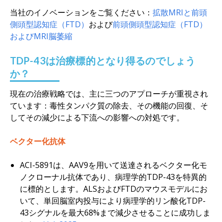
当社のイノベーションをご覧ください：
拡散MRIと前頭
側頭型認知症（FTD）
および
前頭側頭型認知症（FTD）
およびMRI脳萎縮
TDP-43は治療標的となり得るのでしょう
か？
現在の治療戦略では、主に三つのアプローチが重視され
ています：毒性タンパク質の除去、その機能の回復、そ
してその減少による下流への影響への対処です。
ベクター化抗体
ACI-5891は、AAV9を用いて送達されるベクター化モ
ノクローナル抗体であり、病理学的TDP-43を特異的
に標的とします。ALSおよびFTDのマウスモデルにお
いて、単回脳室内投与により病理学的リン酸化TDP-
43シグナルを最大68%まで減少させることに成功しま