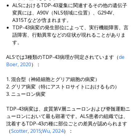
ALSにおけるTDP-43凝集に関連するその他の遺伝子
変異には、
A90V
（NLS領域に位置）、
G294V
、
A315Tなどが
含まれます
。
TDP-43病変の発生部位によって、実行機能障害、言
語障害、行動異常などの症状が現れることがありま
す。
ALSでは3種類のTDP-43病理が同定されています（
de
Boer, 2020
）：
混合型（神経細胞とグリア細胞の病変）
グリア病変（特にアストロサイトにおけるもの）
ニューロン病変
TDP-43病変は、皮質第V層ニューロンおよび脊髄運動ニ
ューロンにおいて最も顕著です。ALS患者の組織では、
沈着するTDP-43の種に部位ごとの差異が認められます
（
Scotter, 2015
;
Wu, 2024
）：