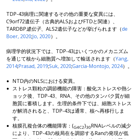
TDP-43病理に関連するその他の重要な変異には、
C9orf72
遺伝子（古典的ALSおよびFTDと関連）、
TARDBP遺伝子
、
ALS2
遺伝子などが挙げられます（
de
Boer, 2020
;
Jo, 2020
）。
病理学的状況下では、TDP-43はいくつかのメカニズム
を通じて核から細胞質へ増加して輸送されます（
Yang,
2014
;
Prasad, 2019
;
Suk, 2020
;
Garcia-Montojo, 2024
）。
NTD内のNLSにおける変異。
ストレス顆粒の調節機能の障害：酸化ストレスや熱シ
ョック後、TDP-43、RNA、その他のタンパク質が細
胞質に蓄積します。生理的条件下では、細胞ストレス
が解消されると、TDP-43は通常、核へ再移行しま
す。
核膜孔複合体の機能障害：(
)
RNAレベルの減少
G4C2
30
により、TDP-43の核局在を調節するRanの発現が低