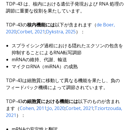
TDP-43 は、核内における遺伝子発現および RNA 処理の
調節に重要な役割を果たしています。
TDP-43の
核内機能には
以下が含まれます（
de Boer,
2020
;
Corbet, 2021
;
Dykstra, 2025
）：
スプライシング過程における隠れたエクソンの包含を
抑制することによるRNA転写調節
mRNAの維持、代謝、輸送
マイクロRNA（miRNA）の成熟
TDP-43は細胞質に移動して異なる機能を果たし、負の
フィードバック機構によって調節されています。
TDP-43
の細胞質における機能には
以下のものが含まれ
ます（
Cohen, 2011
;
Jo, 2020
;
Corbet, 2021
;
Tziortzouda,
2021
）：
mRNAの安定性と翻訳