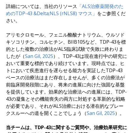
詳細については、当社のリソース
「ALS治療薬開発のた
めのTDP-43 &Delta;NLS (rNLS8) マウス」
をご参照くだ
さい。
アリモクロモール、フェニル酪酸ナトリウム、ウルソド
キソコリチン、コルヒチン、BIIB105など、TDP-43を標
的とした複数の治療法がALS臨床試験で失敗に終わりま
したが（
San Gil, 2025
）、TDP-43は現在進行中の研究に
おいて重要な標的であり続けています。現時点では、ヒ
トにおいて疾患進行を遅らせる能力を実証したTDP-43
ベースの治療法はまだ存在しませんが、多くの治療法が
前臨床開発段階にあり、将来の進展に向けた強固な基盤
を提供しています。効果的な治療法への進展には、TDP-
43の凝集とその機能喪失の両方に対処する革新的な戦略
が必要であり、それがALS治療における潜在的なブレー
クスルーへの道を開くことでしょう（
San Gil, 2025
）。
当チームは、TDP-43に関するご質問や、治療効果研究に