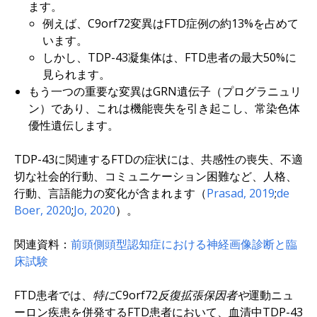
ます。
例えば、
C9orf72
変異はFTD症例の約13%を占めて
います。
しかし、TDP-43凝集体は、FTD患者の最大50%に
見られます。
もう一つの重要な変異は
GRN
遺伝子（プログラニュリ
ン）であり、これは機能喪失を引き起こし、常染色体
優性遺伝します。
TDP-43に関連するFTDの症状には、共感性の喪失、不適
切な社会的行動、コミュニケーション困難など、人格、
行動、言語能力の変化が含まれます（
Prasad, 2019
;
de
Boer, 2020
;
Jo, 2020
）。
関連資料：
前頭側頭型認知症における神経画像診断と臨
床試験
FTD患者では、
特にC9orf72反復拡張保因者や
運動ニュ
ーロン疾患を併発するFTD患者において、血清中TDP-43