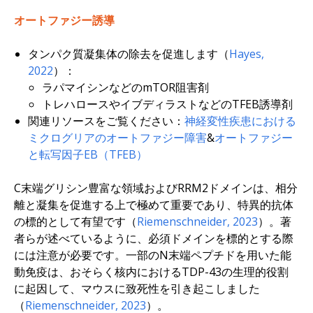
オートファジー誘導
タンパク質凝集体の除去を促進します（
Hayes,
2022
）：
ラパマイシンなどのmTOR阻害剤
トレハロースやイブディラストなどのTFEB誘導剤
関連リソースをご覧ください：
神経変性疾患における
ミクログリアのオートファジー障害
&
オートファジー
と転写因子EB（TFEB）
C末端グリシン豊富な領域およびRRM2ドメインは、相分
離と凝集を促進する上で極めて重要であり、特異的抗体
の標的として有望です（
Riemenschneider, 2023
）。著
者らが述べているように、必須ドメインを標的とする際
には注意が必要です。一部のN末端ペプチドを用いた能
動免疫は、おそらく核内におけるTDP-43の生理的役割
に起因して、マウスに致死性を引き起こしました
（
Riemenschneider, 2023
）。