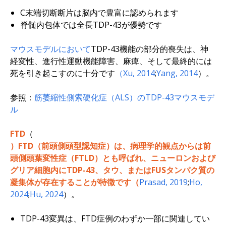
C末端切断断片は脳内で豊富に認められます
脊髄内包体では全長TDP-43が優勢です
マウスモデルにおいて
TDP-43機能の部分的喪失は、神
経変性、進行性運動機能障害、麻痺、そして最終的には
死を引き起こすのに十分です
（Xu, 2014
;
Yang, 2014
）。
参照：
筋萎縮性側索硬化症（ALS）のTDP-43マウスモデ
ル
FTD
（
）FTD（前頭側頭型認知症）は、病理学的観点からは前
頭側頭葉変性症（FTLD）とも呼ばれ、ニューロンおよび
グリア細胞内にTDP-43、タウ、またはFUSタンパク質の
凝集体が存在することが特徴です（
Prasad, 2019
;
Ho,
2024
;
Hu, 2024
）。
TDP-43変異は、FTD症例のわずか一部に関連してい