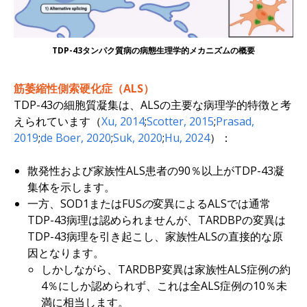
TDP-43タンパク質病の病態生理学的メカニズムの概要
筋萎縮性側索硬化症（ALS）
TDP-43の細胞質凝集は、ALSの主要な病理学的特徴と考
えられています（
Xu, 2014
;
Scotter, 2015
;
Prasad,
2019
;
de Boer, 2020
;
Suk, 2020
;
Hu, 2024
）：
散発性および家族性ALS患者の90％以上がTDP-43凝
集体を示します。
一方、
SOD1
または
FUSの
変異によるALSでは通常
TDP-43病理は認められませんが、
TARDBP
の変異は
TDP-43病理を引き起こし、家族性ALSの直接的な原
因となります。
しかしながら、
TARDBP
変異は家族性ALS症例の約
4％にしか認められず、これは全ALS症例の10％未
満に相当します。