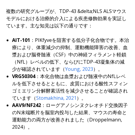
複数の研究グループが、TDP-43 &delta;NLS ALSマウス
モデルにおける治療的介入による疾患修飾効果を実証し
ています。主な知見は以下の通りです：
AIT-101
：PIKfyveを阻害する低分子化合物です。本治
療により、体重減少の抑制、運動機能障害の改善、血
漿および脳脊髄液（CSF）中の神経フィラメント軽鎖
（NfL）レベルの低下、ならびにTDP-43凝集体の減
少が確認されています（
Young, 2023
）。
VRG50304
：本化合物は血漿および髄液中のNfLレベ
ルを低下させるとともに、皮質における酸性スフィン
ゴミエリン分解酵素活性を減少させることが確認され
ています（
Stomakhina, 2021
）。
AAV9/NF242
：ローグアノシンヌクレオチド交換因子
のN末端断片を脳室内投与した結果、マウスの寿命と
運動能力の両方が改善されました（Droppelmann,
2024）。