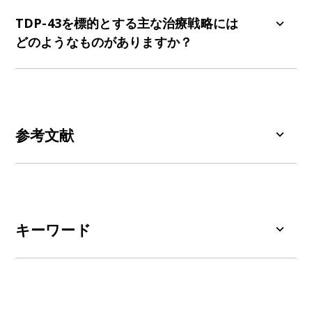
散発性および家族性筋萎縮性側索硬化症（ALS）患
者の90％以上、前頭側頭型認知症（FTD）患者の
TDP-43を標的とする主な治療戦略には
最大50％、ならびにアルツハイマー病（AD）患者
どのようなものがありますか？
の20～50％に、TDP-43封入体が認められます。
TDP-43を標的とする主な治療戦略には、ベクター
化された抗体、低分子化合物、アンチセンスオリ
ゴヌクレオチド、遺伝子治療、およびシャペロン
標的療法が含まれます。これらはTDP-43の毒性作
参考文献
用を除去し、その機能を回復させ、あらゆる下流
効果に対処することを目的としています。
Chang, H.Y.、Wang, I.F. 「バイカレインによる
TDP-43 凝集体の再構成を通じて、ALS およびラ
ミノパシー細胞モデルにおいて機能的な TDP-43
オリゴマーを回復させる」
Sci. Rep.
、
14
: 4620、
キーワード
2024;
doi:10.1038/s41598-024-55229-9
アデノ随伴ウイルス（AAV）：
ヒトおよびその他
Chhangani, D., Martin-Pena, A., Rincon-Limas,
の霊長類（
例：
マウス、ラット）の細胞に感染す
D.E. TDP-43 断片化の分子的、機能的、および病
る
小型
ウイルスです。
依存性パルボウイルス
属
理学的側面。
iScience
,
24
: 102459,