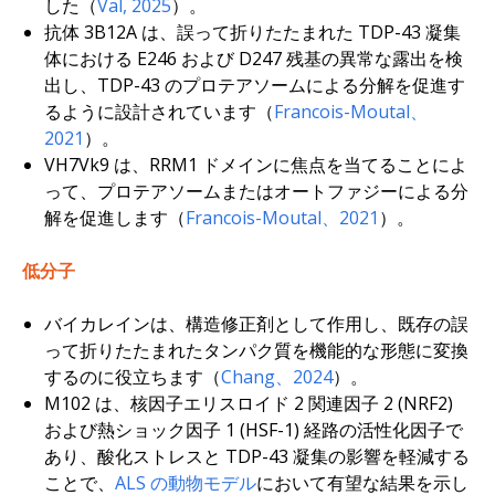
した（
Val, 2025
）。
抗体 3B12A は、誤って折りたたまれた TDP-43 凝集
体における E246 および D247 残基の異常な露出を検
出し、TDP-43 のプロテアソームによる分解を促進す
るように設計されています（
Francois-Moutal、
2021
）。
VH7Vk9 は、RRM1 ドメインに焦点を当てることによ
って、プロテアソームまたはオートファジーによる分
解を促進します（
Francois-Moutal、2021
）。
低分子
バイカレインは、構造修正剤として作用し、既存の誤
って折りたたまれたタンパク質を機能的な形態に変換
するのに役立ちます（
Chang、2024
）。
M102 は、核因子エリスロイド 2 関連因子 2 (NRF2)
および熱ショック因子 1 (HSF-1) 経路の活性化因子で
あり、酸化ストレスと TDP-43 凝集の影響を軽減する
ことで、
ALS の動物モデル
において有望な結果を示し