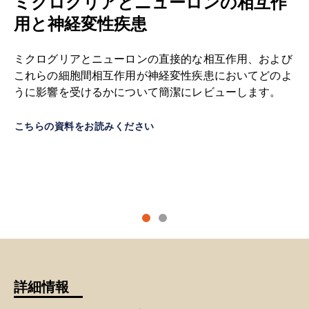
ミクログリアとニューロンの相互作
な筋肉の進行性筋力低下を特徴とします。
タンパク質病：神経変性疾患の新たな波。
J.
用と神経変性疾患
Neurol. Neurosurg. Psychiatry
,
92
: 86-95,
オートファジー：
ギリシャ語で「自己食作用」を
2020;
doi:10.1136/jnnp-2020-322983
ミクログリアとニューロンの直接的な相互作用、および
意味
する言葉に由来し
、ベルギーの生化学者クリ
これらの細胞間相互作用が神経変性疾患においてどのよ
スチャン・ド・デュヴェによって造語されまし
Droppelmann, C.A., Campos-Melo, D., Noches,
うに影響を受けるかについて簡潔にレビューします。
た。細胞内のリソソームによる分解過程を指し、
V., McLellan, C., Szabla, R., Lyons, T.A., Amzil, H.,
細胞内のごみを除去・リサイクルする役割を担っ
Withers, B., Kaplanis, B., Sonkar, K.S., Simon, A.,
ています。
こちらの資料をお読みください
Buratti, E., Junop, M.,Kramer, J.M., Strong, M.J. 筋
萎縮性側索硬化症モデルにおけるrgnefフラグメン
軸索損傷：
神経細胞の軸索が
損傷すること
。
トによるtdp-43毒性表現型の緩和。
Brain
,
147
:
2053-2068, 2024;
doi:10.1093/brain/awae078
認知機能障害：
記憶、思考、推論能力を含む認知
機能の
低下
。
Dykstra, M.M.、Weskamp, K.、Gomez, N.B.、
Waksmacki, J.、Tank, E.、Glineburg, M.R.、
脱髄：
軸索を覆う髄鞘を損傷する破壊的
プロセス
Snyder, A.、Pinarbasi, E.、Bekier, M.、Li, X.、
です
。中枢神経系において、髄鞘は脳、脊髄、視
Miller, M.R.、Bai, J.、Shahzad, S.、Nedumaran,
神経の神経を保護しています。この髄鞘が損傷す
N.、Wieland, C.、Stewart, C.、Willey, S.、
詳細情報
ると、神経が電気的インパルスを伝導する能力が
Grotewold, N.、McBride, J.、... Barmada, S.J.
遅くなる、あるいは停止することさえあります。