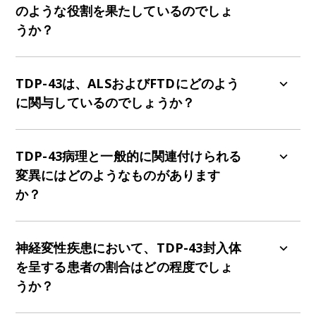
のような役割を果たしているのでしょ
うか？
CTDはタンパク質の可溶性を調節し、病理学的凝
集を媒介し、ストレス顆粒へのTDP-43の取り込み
TDP-43は、ALSおよびFTDにどのよう
を助けます。
に関与しているのでしょうか？
TDP-43タンパク質病変は、神経変性疾患、特に筋
萎縮性側索硬化症（ALS）および前頭側頭型認知症
TDP-43病理と一般的に関連付けられる
（FTD）の特徴的な病態であり、その凝集は疾患
変異にはどのようなものがあります
の重症度と相関関係にあります。
か？
TDP-43病理に関連する一般的な遺伝子変異には、
C9orf72、UNC13a、TARDBP、およびALS2が含
神経変性疾患において、TDP-43封入体
まれます。
を呈する患者の割合はどの程度でしょ
うか？