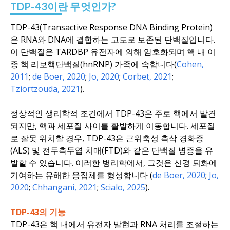
TDP-43이란 무엇인가?
TDP-43(Transactive Response DNA Binding Protein)
은 RNA와 DNA에 결합하는 고도로 보존된 단백질입니다.
이 단백질은
TARDBP
유전자에 의해 암호화되며 핵 내 이
종 핵 리보핵단백질(hnRNP) 가족에 속합니다(
Cohen,
2011
;
de Boer, 2020
;
Jo, 2020
;
Corbet, 2021
;
Tziortzouda, 2021
).
정상적인 생리학적 조건에서 TDP-43은 주로 핵에서 발견
되지만, 핵과 세포질 사이를 활발하게 이동합니다. 세포질
로 잘못 위치할 경우, TDP-43은 근위축성 측삭 경화증
(ALS) 및 전두측두엽 치매(FTD)와 같은 단백질 병증을 유
발할 수 있습니다. 이러한 병리학에서, 그것은 신경 퇴화에
기여하는 유해한 응집체를 형성합니다 (
de Boer, 2020
;
Jo,
2020
;
Chhangani, 2021
;
Scialo, 2025
).
TDP-43의 기능
TDP-43은 핵 내에서 유전자 발현과 RNA 처리를 조절하는