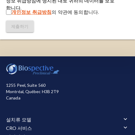
정보 취급방침에 명시된 대로 귀하의 데이터를 보호
형 중
하나입니다
. 뇌 전체 세포의 약 10~15%를 차
doi:10.1007/s13311-022-01260-5
합니다.
지하는 미세아교세포는 중추신경계의 주요 면역 세
개인정보 취급방침
의 약관에 동의합니다.
포로 기능합니다. 이 세포들은 항상성 유지, 세포 잔
Ho, P.C., Hsieh, T.C., Tsai, K.J. 전두측두엽 퇴행 및
해 제거, 뇌 내 핵심 지원 기능 제공에 필수적입니다.
제출하기
근위축성 측삭 경화증에서의 Tdp-43 단백질 병증:
병리 기전에서 치료 전략까지.
Ageing Res. Rev.
,
마이크로RNA(miRNA):
전사 후 유전자 발현을 조
100
: 102441, 2024;
doi:10.1016/j.arr.2024.102441
절하는 작은 비코딩 RNA 분자로, 일반적으로 18~25
뉴클레오티드 길이를 가집니다. 이들은 표적 메신저
Hu, Y., Hruscha, A., Pan, C., Schifferer, M.,
저희는 사이트를 작동시키기 위해 필요한 쿠키를 사용합
RNA(mRNA)에 결합하여 번역 억제 또는 mRNA 분
Schmidt, M.K., Nuscher, B., Giera, M., Kostidis, S.,
니다. 또한, 사이트 사용 방식을 측정하거나 마케팅 목적
해를 통해 유전자 침묵을 유도합니다.
Burhan, O., van Bebber, F., Edbauer, D.,
으로 개선을 돕기 위해 다른 쿠키를 사용합니다. 사용자
Arzberger, T., Haass, C., Schmid, B. 내인성 tdp-
는 모든 쿠키를 허용하거나 거부할 수 있습니다. 저희가
잘못 접힌 단백질: 단백질은
기능적 3차원 구조로 접
1255 Peel, Suite 560
43의 위치 이상은 als-유사 초기 대사 기능 장애 및
사용하는 쿠키에 대한 자세한 정보는
개인정보 처리방침
혀야 하는 선형 아미노산 사슬로 구성됩니다. 이 사
Montréal, Québec H3B 2T9
진행성 운동 기능 장애를 초래한다.
Mol.
참조하십시오.
Canada
슬이 제대로 접히지 못하면 결과적으로 비정상적인
Neurodegener.
,
19
: 50, 2024;
형태를 띠는 단백질이 생성됩니다. 이러한 단백질은
모두 수락
모두 거부
doi:10.1186/s13024-024-00735-7
일반적으로 불용성이며 정상적인 세포 과정을 방해
설치류 모델
합니다. 잘못 접힌 단백질의 축적은 알츠하이머병
Jo, M., Lee, S., Jeon, Y.M., Kim, S., 권, Y., 김, H.J. 신
설치류 모델 개요
(AD), 파킨슨병(PD), 헌팅턴병(HD), 근위축성 측삭
CRO 서비스
경퇴행성 질환에서 TDP-43 전파의 역할: 임상 및 실
근위축성 측삭 경화증(ALS)
경화증(ALS)을 포함한 여러 신경퇴행성 질환과 밀접
CRO 서비스 개요