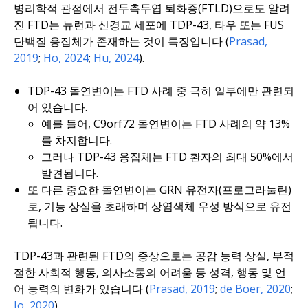
병리학적 관점에서 전두측두엽 퇴화증(FTLD)으로도 알려
진 FTD는 뉴런과 신경교 세포에 TDP-43, 타우 또는 FUS
단백질 응집체가 존재하는 것이 특징입니다 (
Prasad,
2019
;
Ho, 2024
;
Hu, 2024
).
TDP-43 돌연변이는 FTD 사례 중 극히 일부에만 관련되
어 있습니다.
예를 들어,
C9orf72
돌연변이는 FTD 사례의 약 13%
를 차지합니다.
그러나 TDP-43 응집체는 FTD 환자의 최대 50%에서
발견됩니다.
또 다른 중요한 돌연변이는
GRN
유전자(프로그라눌린)
로, 기능 상실을 초래하며 상염색체 우성 방식으로 유전
됩니다.
TDP-43과 관련된 FTD의 증상으로는 공감 능력 상실, 부적
절한 사회적 행동, 의사소통의 어려움 등 성격, 행동 및 언
어 능력의 변화가 있습니다 (
Prasad, 2019
;
de Boer, 2020
;
Jo, 2020
).