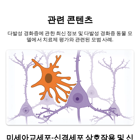
도파르보바이러스속
(Dependoparvovirus)
에 속
한다. 약 4.8kb의 선형 단일 가닥 DNA 게놈을 가진
Cohen, T.J., Lee, V.M., Trojanowski, J.Q. Tdp-43
관련 콘텐츠
복제 불능, 비외피 바이러스이다. 몇 가지 주요 특징
단백질병증과 관련된 Tdp-43 기능 및 병리적 메커
으로 인해 AAV는 체세포 형질전환 및 유전자 치료용
니즘.
Trends Mol. Med.
,
17
: 659-667, 2011;
다발성 경화증에 관한 최신 정보 및 다발성 경화증 동물 모
벡터 제작에 매력적이다.
doi:10.1016/j.molmed.2011.06.004
델에서 치료제 평가와 관련된 모범 사례.
알츠하이머병:
인지 기능 저하, 기억 상실, 행동 변화
Corbet, G.A., Wheeler, J.R., Parker, R., Weskamp,
를 특징으로 하는 진행성 신경퇴행성 질환이다. 뇌
K. Tdp43 리보핵단백질 과립: 생리적 기능에서 병리
내 아밀로이드 베타 플라크와 타우 엉킴의 축적, 대
적 응집체까지.
RNA Biol.
,
18
: 128-138, 2021;
뇌 피질 및 피질하 영역의 뉴런 및 시냅스 손실과 연
doi:10.1080/15476286.2021.1963099
관된다.
de Boer, E.M.J., Orie, V.K., Williams, T., Baker,
근위축성 측삭경화증(ALS): 루게릭병으로도 알려진
M.R., De Oliveira, H.M., Polvikoski, T., Silsby, M.,
이 질환은 가장 흔한 형태의 운동뉴런 질환으로 상·
Menon, P., van den Bos, M., Halliday, G.M., van
하 운동뉴런을 침범한다. 이 치명적인 신경근 질환은
den Berg, L.H., Van Den Bosch, L., 반 다메, P., 키
움직임, 말하기, 먹기, 호흡에 필요한 근육의 점진적
어넌, M.C., 반 에스, M.A., 부치치, S. Tdp-43 단백질
약화를 특징으로 한다.
병: 신경퇴행성 질환의 새로운 물결.
J. Neurol.
Neurosurg. Psychiatry
,
92
: 86-95, 2020;
미세아교세포-신경세포 상호작용 및 신
자가포식(Autophagy):
그리스어로 "자기 자신을