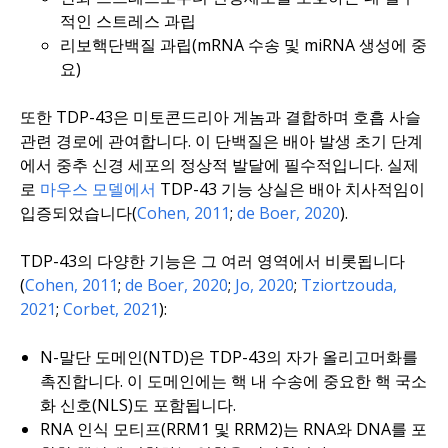
적인 스트레스 과립
리보핵단백질 과립(mRNA 수송 및 miRNA 생성에 중
요)
또한 TDP-43은 미토콘드리아 게놈과 결합하며 호흡 사슬
관련 경로에 관여합니다. 이 단백질은 배아 발생 초기 단계
에서 중추 신경 세포의 정상적 발달에 필수적입니다. 실제
로
마우스 모델에서
TDP-43 기능 상실은 배아 치사적임이
입증되었습니다(
Cohen, 2011
;
de Boer, 2020
).
TDP-43의 다양한 기능은 그 여러 영역에서 비롯됩니다
(
Cohen, 2011
;
de Boer, 2020
;
Jo, 2020
;
Tziortzouda,
2021
;
Corbet, 2021
):
N-말단 도메인(NTD)은 TDP-43의 자가 올리고머화를
촉진합니다. 이 도메인에는 핵 내 수송에 중요한 핵 국소
화 신호(NLS)도 포함됩니다.
RNA 인식 모티프(RRM1 및 RRM2)는 RNA와 DNA를 포