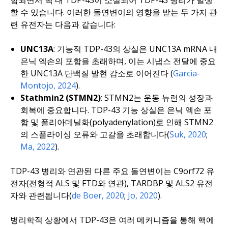
함되면서 핵 내 TDP-43이 소실되어 TDP-43 병리가 발생
할 수 있습니다. 이러한 돌연변이의 영향을 받는 두 가지 관
련 유전자는 다음과 같습니다:
UNC13A
: 기능적 TDP-43의 상실은 UNC13A mRNA 내
은닉 엑손의 포함을 초래하며, 이는 시냅스 전달에 중요
한 UNC13A 단백질 발현 감소로 이어진다 (
Garcia-
Montojo, 2024
).
Stathmin2 (STMN2)
: STMN2는 운동 뉴런의 성장과
회복에 중요합니다. TDP-43 기능 상실은 은닉 엑손 포
함 및 폴리아데닐화(polyadenylation)로 인해 STMN2
의 스플라이싱 오류와 고갈을 초래합니다(
Suk, 2020
;
Ma, 2022
).
TDP-43 병리와 연관된 다른 주요 돌연변이는
C9orf72
유
전자(전형적 ALS 및 FTD와 연관),
TARDBP
및
ALS2
유전
자와 관련됩니다(
de Boer, 2020
;
Jo, 2020
).
병리학적 상황에서 TDP-43은 여러 메커니즘을 통해 핵에