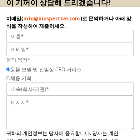
이 기꺼이 상담해 드리겠습니다!
진핵세포가 분비하는 세포외 막 결합 소포.
Francois-Moutal, L., Scott, D.D., Khanna, M. 소분
전두측두엽 치매(FTD):
뇌의 전두엽 및/또는 측두엽
이메일(
info@biospective.com
)로 문의하거나 아래 양
자부터 생물학적 제제까지 TDP-43 직접 표적화: 치
에 진행성 손상이 나타나는 신경퇴행성 질환군이다.
식을 작성하여 제출하세요.
료적 전망.
RSC Chem. Biol.
,
2
: 1158-1166, 2021;
이 손상은 성격, 행동, 언어 능력 변화 등 다양한 증
doi:10.1039/d1cb00110h
상을 유발한다. FTD는 알츠하이머병과 같은 다른 유
형의 치매와 구별되는데, 주로 젊은 연령층(일반적
Garcia-Montojo, M., Fathi, S., Rastegar, C.,
으로 45세에서 65세 사이)에 영향을 미치며, 기억 상
Simula, E.R., Doucet-O'Hare, T., Cheng, Y.H.H.,
문의 목적*
실보다는 사회적 행동, 실행 기능 및 언어의 조기적
Abrams, R.P.M., Pasternack, N., Malik, N.,
동물 모델 및 전임상 CRO 서비스
이고 두드러진 변화가 나타나는 특징이 있습니
Bachani, M., 디산자, B., 마릭, D., 리, M.H., 왕, H.,
다.FTD의 세 가지 주요 하위 유형은 행동 변이형
채용 기회
산타마리아, U., 리, W., 샘슨, K., 로렌조, J.R., 산체스,
FTD(bvFTD), 비유창 변이형 원발성 진행성 실어증
I.E., . . . 나스, A. ALS에서 TDP-43 단백질병은
(nfvPPA), 의미 변이형 원발성 진행성 실어증
ASRGL1의 상실로 유발되며 HML-2 발현과 연관된
(svPPA)입니다.
다.
Nat. Commun.
,
15
: 4163, 2024;
doi:10.1038/s41467-024-48488-7
유전적 위험:
개인이 특정 질병 관련 돌연변이를 보
유하거나 특정 유전 질환의 영향을 받을 가능성.
Hayes, L.R., Kalab, P. ALS/FTD에서 TDP-43 단백
질병증에 대한 신흥 치료법 및 새로운 표적.
귀하의 개인정보는 당사에 중요합니다. 당사는 개인
미세아교세포:
뇌와 척수에 존재하는 신경교세포 유
Neurotherapeutics
,
19
: 1061-1084, 2022;