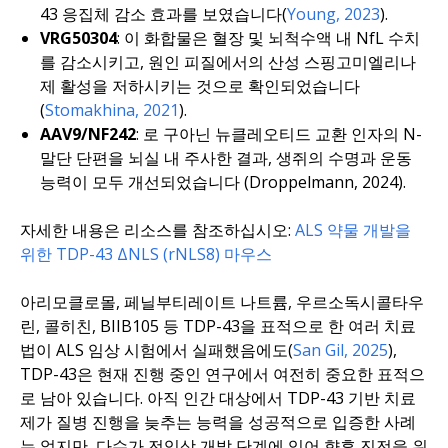
43 응집체 감소 효과를 보였습니다(
Young, 2023
).
VRG50304
: 이 화합물은 혈장 및 뇌척수액 내 NfL 수치
를 감소시키고, 원인 피질에서의 산성 스핑고미엘리나
제 활성을 저하시키는 것으로 확인되었습니다
(
Stomakhina, 2021
).
AAV9/NF242
: 로 구아닌 뉴클레오티드 교환 인자의 N-
말단 단편을 뇌실 내 주사한 결과, 생쥐의 수명과 운동
능력이 모두 개선되었습니다 (Droppelmann, 2024).
자세한 내용은 리소스를 참조하십시오:
ALS 약물 개발을
위한 TDP-43 ΔNLS (rNLS8) 마우스
아리모클로몰, 페닐부티레이트 나트륨, 우르소독시콜타우
린, 콜히친, BIIB105 등 TDP-43을 표적으로 한 여러 치료
법이 ALS 임상 시험에서 실패했음에도(
San Gil, 2025
),
TDP-43은 현재 진행 중인 연구에서 여전히 중요한 표적으
로 남아 있습니다. 아직 인간 대상에서 TDP-43 기반 치료
제가 질병 진행을 늦추는 능력을 성공적으로 입증한 사례
는 없지만, 다수가 전임상 개발 단계에 있어 향후 진전을 위