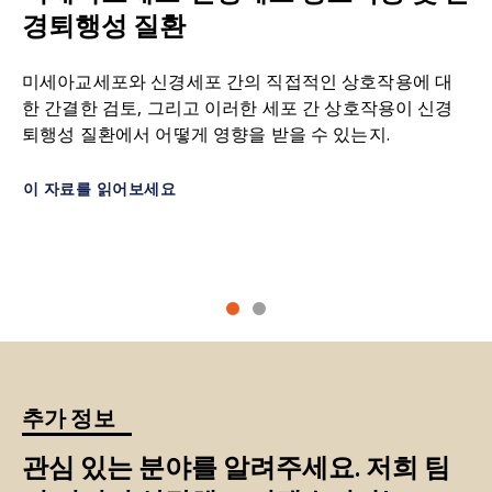
doi:10.1136/jnnp-2020-322983
경퇴행성 질환
먹는다"는 의미에서
유래된
자가포식은 벨기에 생화
학자 크리스티앙 드 뒤브(Christian de Duve)가 세
Droppelmann, C.A., Campos-Melo, D., Noches,
포 내 리소좀 분해 과정을 통해 세포 잔해를 제거하
미세아교세포와 신경세포 간의 직접적인 상호작용에 대
V., McLellan, C., Szabla, R., Lyons, T.A., Amzil, H.,
고 재활용하는 과정을 설명하기 위해 만든 용어입니
한 간결한 검토, 그리고 이러한 세포 간 상호작용이 신경
Withers, B., Kaplanis, B., Sonkar, K.S., Simon, A.,
다.
퇴행성 질환에서 어떻게 영향을 받을 수 있는지.
Buratti, E., Junop, M., Kramer, J.M., Strong, M.J.
근위축성 측삭 경화증 모델에서 rgnef 단편에 의한
축삭 손상:
신경 세포의 축삭에
가해진 손상
.
이 자료를 읽어보세요
tdp-43 독성 표현형 완화.
Brain
,
147
: 2053-2068,
2024;
doi:10.1093/brain/awae078
인지 장애:
기억력, 사고력, 추리 능력 등 인지 기능
의 저하.
Dykstra, M.M., Weskamp, K., Gomez, N.B.,
Waksmacki, J., Tank, E., Glineburg, M.R., Snyder,
탈수초화:
축삭을 둘러싼 수초막에 손상을 일으키는
A., Pinarbasi, E., Bekier, M., Li, X., Miller, M.R.,
파괴적
과정
. 중추 신경계에서 수초막은 뇌, 척수 및
Bai, J., Shahzad, S., Nedumaran, N., Wieland, C.,
시신경의 신경을 보호합니다. 이 수초막이 손상되면
Stewart, C., Willey, S., Grotewold, N., McBride, J., .
신경이 전기적 자극을 전달하는 능력이 느려지거나
. . Barmada, S.J. Tdp43 자가조절은 전사 및 번역 후
추가 정보
심지어 멈출 수 있습니다.
메커니즘에 의해 엄격히 제어되는 우성 음성 이소형
을 생성한다.
Cell Rep.
,
44
: 115113, 2025;
관심 있는 분야를 알려주세요. 저희 팀
엑소좀:
다양한 생체 분자를 세포 간 운반하기 위해
doi:10.1016/j.celrep.2024.115113