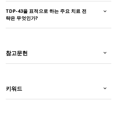
산발성 및 가족성 ALS 환자의 90% 이상, FTD 환자
의 최대 50%, 그리고 AD 환자의 20~50%에서 TDP-
TDP-43을 표적으로 하는 주요 치료 전
43 침착물이 관찰된다.
략은 무엇인가?
TDP-43을 표적으로 하는 주요 치료 전략에는 벡터
화된 항체, 소분자 약물, 안티센스 올리고뉴클레오
티드, 유전자 치료, 그리고 TDP-43의 독성 효과를
제거하고 기능을 회복시키며 하류 효과를 해결하기
참고문헌
위한 분자 샤페론 표적 치료법이 포함된다.
Chang, H.Y., Wang, I.F. 알츠하이머병 및 라미노병
세포 모델에서 바이칼린 유도 TDP-43 응집체 재구
성으로 기능적 TDP-43 올리고머 복원.
Sci. Rep.
,
14
:
4620, 2024;
doi:10.1038/s41598-024-55229-9
키워드
Chhangani, D., Martin-Pena, A., Rincon-Limas,
아데노 관련 바이러스(AAV):
인간 및 기타 영장류
D.E. TDP-43 단편화의 분자적, 기능적, 병리학적 측
(
예:
쥐, 랫트)의 세포를 감염시키는
소형
바이러스.
면.
iScience
,
24
: 102459, 2021;
이들은
파르보바이러스과
(
Parvoviridae)
의
데펜
doi:10.1016/j.isci.2021.102459