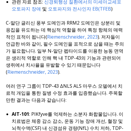
관련 자료 참조:
신경퇴행성 질환에서의 미세아교세포
오토파지 장애
및
오토파지와 전사인자 EB(TFEB
)
C-말단 글리신 풍부 도메인과 RRM2 도메인은 상분리 및
응집을 유도하는 데 핵심적 역할을 하여 특정 항체의 매력
적인 표적이 됩니다(
Riemenschneider, 2023
). 저자들이
언급한 바와 같이, 필수 도메인을 표적으로 삼을 때는 주의
가 필요합니다. 일부 N-말단 펩타이드를 이용한 능동 면역
은 생리적 역할로 인해 핵 내 TDP-43의 기능과 관련되어
생쥐에서 치사율을 유발할 수 있기 때문입니다
(
Riemenschneider, 2023
).
여러 연구 그룹이 TDP-43 ΔNLS ALS 마우스 모델에서 치
료적 개입을 통한 질병 수정 효과를 입증했습니다. 주목할
만한 결과는 다음과 같습니다:
AIT-101
: PIKfyve를 억제하는 소분자 화합물입니다. 이
치료법은 체중 감소 감소, 운동 기능 장애 개선, 혈장 및
뇌척수액(CSF) 내 신경섬유 경량(NfL) 수치 저하, TDP-