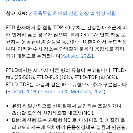
참고 자료:
전두측두엽 치매의 신경 영상 및 임상 시험
FTD 환자에서 총 혈청 TDP-43 수치는 건강한 대조군에 비
해 현저히 낮은 경우가 많으며, 특히
C9orf72
반복 확장 보
균자나 운동뉴런병 증상을 동반한 FTD 환자에서 두드러집
니다. 이러한 수치 감소는 단백질이 불용성 응집체로 격리
되기 때문으로 추정됩니다(
Katisko, 2022
).
FTLD에서는 세 가지 다른 병리 유형이 보고됩니다: FTLD-
tau (35-50%), FTLD-FUS (10%), FTLD-TDP (약 50%).
FTLD-TDP는 다음과 같은 하위 유형으로 추가 구분됩니다
(
Prasad, 2019
;
de Boer, 2020
;
Meneses, 2021
):
유형 A: 일반적으로 신피질에서 발견되는 조밀하거나
초승달 모양의 신경세포질 내포체(NCI).
B형: 확산형 또는 과립형 NCI로, 대뇌피질 및 피질하 올
리고도교세포에 위치하며 운동신경세포 질환과 연관됨.