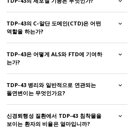
TDP-43의 세포질 기능은 무엇인가?
자 발현 조절 및 RNA 처리 과정에 관여합니다.
TDP-43은 mRNA를 안정화하고 번역하며, 신경세
포 보호에 필수적인 스트레스 과립을 형성한다.
TDP-43의 C-말단 도메인(CTD)은 어떤
역할을 하는가?
CTD는 단백질 용해성을 조절하고, 병리학적 응집을
매개하며, 스트레스 과립으로 TDP-43을 동원하는
TDP-43은 어떻게 ALS와 FTD에 기여하
데 도움을 줍니다.
는가?
TDP-43 단백질병은 신경퇴행성 질환, 특히 ALS와
FTD의 특징적인 표지로, 그 응집은 질병 중증도와
TDP-43 병리와 일반적으로 연관되는
상관관계를 보인다.
돌연변이는 무엇인가요?
TDP-43 병리와 연관된 일반적인 유전자 돌연변이
에는 C9orf72, UNC13a, TARDBP 및 ALS2가 포함
신경퇴행성 질환에서 TDP-43 침착물을
됩니다.
보이는 환자의 비율은 얼마입니까?