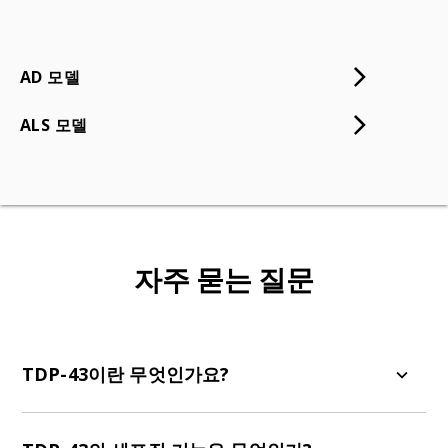
AD 모델
ALS 모델
자주 묻는 질문
TDP-43이란 무엇인가요?
TDP-43(Transactive Response DNA Binding
Protein)은 RNA와 DNA에 결합하는 단백질로, 유전