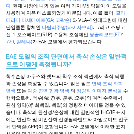
다
. 현재 시장에 나와 있는 여러 가지 MS 약물이 이 모델을
사용하여 처음 테스트되었기 때문입니다. 예를 들어,
글라
티라머 아세테이트(GA; 코팍손)
와 VLA-4 인테그린에 대한
단일클론 항체인
나탈리주맙(타이사브리)
, 그리고 스핑고
신-1-포스페이트(S1P) 수용체 조절제인
핑골리모드(FTY-
720, 길레냐)
가 EAE 모델에서 평가되었습니다.
EAE 모델의 조직 단면에서 축삭 손상은 일반적
으로 어떻게 측정됩니까?
척수손상 마우스와 랫드의 척수 조직 섹션에서 축삭 퇴행
과 손상을 측정할 수 있습니다. 밝은 필드
면역 조직 화학
염색
또는
다중 면역 형광 염색
의
정량적 이미지 분석을
수
행함으로써, 척
수(예: 경추, 흉추, 요추
)의 여러 수준에서
관심 영역
(예:
회백질, 백질)의 정량적 데이터를 얻을 수 있
습니다. 축삭의 완전성/손상에 대한 일반적인 IHC/IF 표지
에는 인산화 및 비인산화 신경필라멘트와 아밀로이드 전구
체 단백질(APP)이 포함됩니다. EAE 모델에서 이러한 표지
사용의 몇 가지 예가 아래에 나와 있습니다.