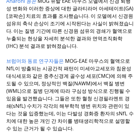
Aharoni 등은
MOG 유발 EAE 마우스 모델에서 신경 퇴행
성 변화와 이러한 증상에 대한 글라티라머 아세테이트(GA)
[코팍손] 치료의 효과를 조사했습니다. 이 모델에서 신경원
섬유의 축삭 손상이 조기에 시작된다는 사실이 밝혀졌습니
다. 이는 질병 기간에 따른 신경원 섬유의 경쇄가 혈액으로
누출되는 현상을 자세히 분석한 결과와 면역조직화학
(IHC) 분석 결과로 밝혀졌습니다.
브럼머와 동료 연구자들은
MOG-EAE 마우스의 혈액으로
NfL이 방출되는 시공간적 패턴이 미세아교세포와 침윤성
대식세포와 같은 중추신경계 골수성 세포(CMC)에 의해 주
도될 수 있으며, 정상적인 백질(NAWM)에서 백질 병변
(WML)으로 질병 단계에 따라 구심성 방식으로 진행될 수
있음을 발견했습니다. 그들은 또한 혈청 신경필라멘트 경
쇄(sNfL) 수치가 각각의 해부학적 병변 위치와 관련이 있
다는 것을 입증했는데, 이는 다발성 경화증 환자의 sNfL 수
치에 대한 높은 개인 간 차이를 병태생리학적으로 설명할
수 있는 근거가 될 수 있습니다.