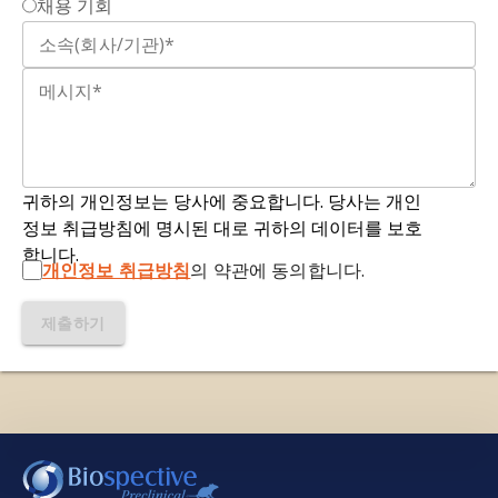
채용 기회
implications for multiple sclerosis.
Neurobiol.
번역적 바이오마커
: 동물 모델과 인간 모두에서 측
Dis.
,
30
: 162-173, 2008;
doi:
정 가능한 생물학적 상태 또는 과정
의 강력한 지표
.
10.1016/j.nbd.2008.01.001
Kieseier, B., Tisserand, S., Ramseier, P,
Uffelmann, T., Locatelli, G., Cenni, B., Nuesslein-
Hildesheim, B., Bigaud, M. Meta-analysis for
neurofilament light chain as a biomarker in
귀하의 개인정보는 당사에 중요합니다. 당사는 개인
mouse experimental autoimmune
정보 취급방침에 명시된 대로 귀하의 데이터를 보호
encephalomyelitis studies (S17.008).
Neurology
,
합니다.
개인정보 취급방침
의 약관에 동의합니다.
102
, 2024;
doi: 10.1212/WNL.0000000000204745
제출하기
Mullard, A. NfL makes regulatory debut a
neurodegenerative disease biomarker.
Nat. Rev.
Drug Discov.
,
22
: 431-434, 2023;
doi:
10.1038/d41573-023-00083-z
저희는 사이트를 작동시키기 위해 필요한 쿠키를 사용합
Norgren, N., Edelstam, A., Stigbrand, T.
니다. 또한, 사이트 사용 방식을 측정하거나 마케팅 목적
Cerebrospinal fluid levels of neurofilament light