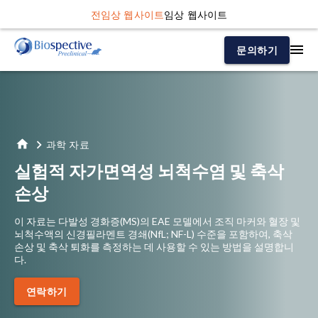
전임상 웹사이트
임상 웹사이트
문의하기
과학 자료
실험적 자가면역성 뇌척수염 및 축삭
손상
이 자료는 다발성 경화증(MS)의 EAE 모델에서 조직 마커와 혈장 및
뇌척수액의 신경필라멘트 경쇄(NfL; NF-L) 수준을 포함하여, 축삭
손상 및 축삭 퇴화를 측정하는 데 사용할 수 있는 방법을 설명합니
다.
연락하기