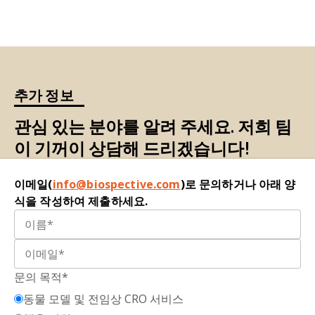
10.1073/pnas.1014154108
니다.
Constantinescu, C.S., Farooqi, N., O’Brien, K.,
다발성 경화증(MS):
중추신경계(CNS)의 가장 흔한
Gran, B. Experimental autoimmune
탈수초성
질환
; MS는 T세포, B세포, 소교세포, 대식
encephalomyelitis (EAE) as a model for multiple
세포가 관여하는 면역 매개 질환이며, 염증, 탈수초,
sclerosis (MS).
Br. J. Pharmacol
.,
164
:1079–1106,
추가 정보
축삭 손상, 신경 퇴행을 특징으로 합니다.
2011;
doi: 10.1111/j.1476-5381.2011.01302.x
관심 있는 분야를 알려 주세요. 저희 팀
신경 퇴행
: 뉴런의 손실을 초래하는 복합적이고 다
Dedoni, S., Scherma, M., Camoglio, C., Siddi, C.,
이 기꺼이 상담해 드리겠습니다!
원적인
과정
.
Dazzi, L., R Puliga, R., Frau, J., Cocco, E., Fadda, P.
An overall view of the most common
신경원섬유소 라이트(NfL; NF-L
): 신경원섬유소의
이메일(
info@biospective.com
)로 문의하거나 아래 양
experimental models for multiple sclerosis.
4가지 서브유닛
중 하나로서
, 신경세포에서 발견되
식을 작성하여 제출하세요.
Neurobiol. Dis.
,
184
: 106230-106251, 2023;
doi:
는 단백질로서 구조와 형태를 제공합니다; 혈액과 뇌
10.1016/j.nbd.2023.106230
척수액의 신경원섬유소 라이트 수치는 신경축손상
의 지표로 작용할 수 있습니다.
Herrero-Herranz, E., Pardo, L.A., Gold, R., Linker,
R.A. Pattern of axonal injury in murine myelin
문의 목적*
Simoa(단일 분자 배열
): 체액 바이오마커 측정을
oligodendrocyte glycoprotein induced
위한 민감한 디지털 면역 분석 플랫폼.
동물 모델 및 전임상 CRO 서비스
experimental autoimmune encephalomyelitis: