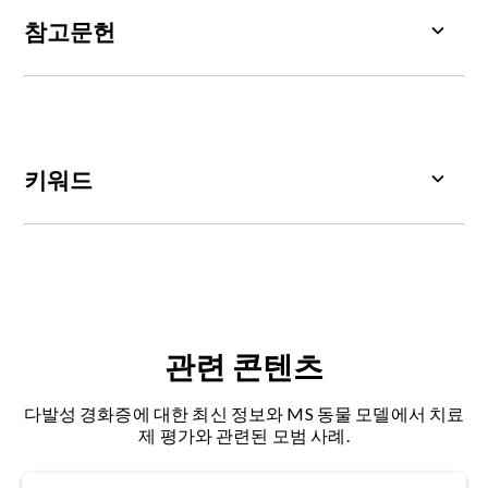
델을 이용한 연구의 일환으로 조직과 생물학적 유체
참고문헌
를 수집해야 합니다. 축삭 손상 외에도 조직, 혈장/혈
청, 뇌척수액에서 다양한 질병 마커
(예:
탈수초화, 염
Aharoni, R., Eilam, R., Lerner, S., Shavit-Stein, E.,
증)를 평가할 수 있습니다.
Dori, A., Chapman, J., Arnon, R. Neuroprotective
effect of glatiramer acetate on neurofilament
light chain leakage and glutamate excess in an
키워드
animal model of multiple sclerosis.
Int. J. Mol.
Sci.
,
22
: 13419, 2021;
doi: 10.3390/ijms222413419
아밀로이드 전구체 단백질(APP
): 신경 세포의 시냅
스에서 많이 발현되는
막 단백질
입니다.
Bittner, S., Oh, J., Kubala Havrdová, E., Zipp, F.
The potential of serum neurofilament as
축삭 손상
: 신경 세포의 축삭에
생긴 손상
.
biomarker for multiple sclerosis,
Brain
,
144
:
2954–2963, 2021;
doi: 10.1093/brain/awab241
관련 콘텐츠
뇌척수액(Cerebrospinal Fluid, CSF
): 뇌의 심실과
뇌와 척수의 지주막 하 공간에 포함된 혈장의
초여과
Brummer, T., Schillner, M.., Steffen, F.,
다발성 경화증에 대한 최신 정보와 MS 동물 모델에서 치료
액
.
Kneilmann, F., Wasser, B., Uphaus, T., Zipp, F.,
제 평가와 관련된 모범 사례.
Bittner, S. Spatial transcriptomics and
확산 텐서 영상(DTI
): 물의 확산과 방향성을 측정하
neurofilament light chain reveal changes in