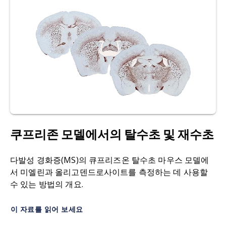
여 평균 확산도, 축 확산도, 방사상 확산도, 분별 이
lesion patterns in murine autoimmune
방성 지표를 생성하는
MRI 기법입니다
.
neuroinflammation.
J. Neuroinflammation
,
20
:
262, 2023;
doi: 10.1186/s12974-023-02947-y
ELISA(효소결합면역흡착분석법
): 관심 있는 리간드
에 대한 항체를 사용하여 액체 샘플에서 리간드
(예:
Budde, M.D.,, Kim, J.H., Liang, H.-F., Russell, J.H.,
단백질)의 존재를 검출하는 일반적으로 사용되는 분
Cross, A.H., Song, S.-K. Axonal injury detected by
석 생화학
분석법
입니다.
in vivo DTI correlates with neurological
disability in a mouse model of multiple sclerosis.
실험적 자가면역성 뇌척수염(EAE
): 미엘린 유래 항
NMR Biomed.
,
21
: 589-597, 2008;
doi:
원에 특이적인 CD4+ T 세포에 의해 유발되는 다발
10.1002/nbm.1229
성 경화증(MS)의 자가면역 매개
모델
로, 중추신경계
쿠프리존 모델에서의 탈수초 및 재수초
(CNS)의 염증, 탈수초화, 축삭 손상, 신경 퇴행으로
Choi J.W., Gardell, S.E., Herr, D.R., Rivera, R., Lee,
인한 마비가 특징입니다.
C.W., Noguchi, K., Teo, S.T., Yung, Y.C., Lu, M.,
다발성 경화증(MS)의 큐프리즈온 탈수초 마우스 모델에
Kennedy, G., Chun, J. FTY720 (fingolimod)
서 미엘린과 올리고덴드로사이트를 측정하는 데 사용할
유동성 바이오마커
: 혈액, 뇌척수액(CSF), 소변, 땀,
efficacy in an animal model of multiple sclerosis
수 있는 방법의 개요.
눈물 등과 같은 체액에서 얻는 질병
의 측정 기준
.
requires astrocyte sphingosine 1-phosphate
receptor 1 (S1P1) modulation.
Proc. Natl. Acad.
이 자료를 읽어 보세요
자기공명영상(MRI
): 자기장과 고주파(RF) 펄스를
Sci. USA
,
108
: 751-756, 2011;
doi:
사용하여 이미지를 생성하는 비침습적 영상 방식입