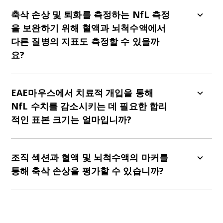
그렇습니다. 근위축성 측삭 경화증(ALS), 알츠하이
머병, 파킨슨병, 다발성 경화증(MS) 등 여러 신경계
축삭 손상 및 퇴화를 측정하는 NfL 측정
질환을 가진 동물 모델에서 NfL 수치가 상승하는 것
을 보완하기 위해 혈액과 뇌척수액에서
으로 나타났습니다. 저희 팀은
파킨슨병 모델에서 신
다른 질병의 지표도 측정할 수 있을까
경필라멘트 경쇄에
대한 검토를 수행했습니다.
ALS
요?
의 rNLS8(ΔNLS) TDP-43 마우스 모델
에서 저희 팀
은 혈장과 뇌척수액 모두에서 NfL 수치가 매우 높게
그렇습니다. EAE 모델의 혈액과 뇌척수액 샘플에서
상승한 것을 발견했습니다.
Young 등은
Simoa와 ELISA(예를 들어)를 통해 아교세포성 섬유
EA
E
마우스에서 치료적 개입을 통해
Biospective의 Low Dox 버전 rNLS8 모델에서
저분
소 단백질(GFAP) [아교세포증의 지표]와 사이토카
NfL 수치를 감소시키는 데 필요한 합리
자 PIKfyve 억제제 AIT-101(INN: 아필리모드, LAM-
인/케모카인 등 다양한 다른 지표들을 평가할 수 있
적인 표본 크기는 얼마입니까?
002A)이 혈장 및 뇌척수액 NfL 농도를 감소시키는
습니다.
능력을 입증했습니다.
Stomakhina 외.는
28일 동안
을
사용한 연구에서는
VRG50304를 투여한 rNLS8 TDP-43 트랜스제닉 마
MOG35-55 C57BL/6 마우스 모델
일반적으로 그룹당 10-15마리의 마우스를 포함합니
우스에서 혈장 및 CSF NfL 수치가 감소하는 것을 발
조직 섹션과 혈액 및 뇌척수액의 마커를
다.
견했습니다.
통해 축삭 손상을 평가할 수 있습니까?
그렇습니다. 조직 섹션의 면역조직화학 또는 다중 면
역형광 마커와 혈액 및/또는 뇌척수액의 NfL 측정은
보완적인 정보를 제공할 수 있습니다. EAE 설치류 모