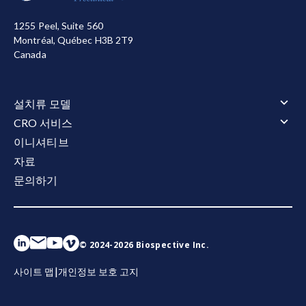
으로 개선을 돕기 위해 다른 쿠키를 사용합니다. 사용자
in chronic experimental autoimmune
는 모든 쿠키를 허용하거나 거부할 수 있습니다. 저희가
1255 Peel, Suite 560
encephalomyelitis.
Brain Res. Bull.
,
67
: 264-268,
사용하는 쿠키에 대한 자세한 정보는
개인정보 처리방침
Montréal, Québec H3B 2T9
2005;
doi: 10.1016/j.brainresbull.2005.06.031
참조하십시오.
Canada
모두 수락
모두 거부
Stomakhina, E., Kim, G.,, Choi, I., Kopec, B.,
Zhang, N., Batia, L. Rescue of ALS relevant
설치류 모델
biomarkers by VRG50304 in rNLS8 mouse
설치류 모델 개요
CRO 서비스
model.
Amyotrophic Lateral Sclerosis and
근위축성 측삭 경화증(ALS)
CRO 서비스 개요
이니셔티브
Frontotemporal Degeneration
,
22(sup2)
: 107,
근위축성 측삭 경화증(ALS) 개요
알츠하이머병 및 타우병증
동물 서비스
2023;
doi: 10.1080/21678421.2021.1985792
자료
TDP-43 형질전환 모델
알츠하이머병 및 타우병증 개요
타우병증 모델
동물 서비스 개요
행동 테스트
아밀로이드-베타 및 타우 공동 병리 모델
문의하기
투약
타우병증 모델 개요
다발성 경화증(MS)
행동 테스트 개요
전기 생리학
아밀로이드-베타 형질전환 모델
Teitelbaum, D., Meshorer, A., Hirshfeld, T.,
정위 수술
타우 병증의 AAV-Tau 마우스 모델
운동 및 감각 기능
다발성 경화증(MS) 개요
파킨슨병
전기 생리학 개요
유동 및 세포 바이오마커
체액 및 조직 채취
타우 섬유소 확산 모델
Arnon, R., Sela, M. Suppression of experimental
수면과 인지
EAE 모델
CMAP 및 MUNE (모터)
파킨슨병 개요
유동 및 세포 바이오마커 개요
조직학 및 조직 분석
큐프리존 모델
allergic encephalomyelitis by a synthetic
CNAP (감각)
α-시누클레인 프리폼드 피브릴(PFF) 모델
신경섬유 경쇄(NF-L) 분석법
조직학 및 조직 분석 개요
생체 내 영상
AAV A53T α-시누클레인 마우스 모델
polypeptide.
Eur. J. Immunol.
,
4
: 242-248, 1971;
Aβ40/Aβ42 (인간)
면역조직화학(IHC) | 염색 및 분석 서비스
© 2024-2026 Biospective Inc.
생체 내 영상 개요
공간 생물학
총 타우/인산화 타우 (인간)
doi: 10.1002/eji.1830010406
면역형광 | 다중 염색 서비스
자기공명영상 (MRI)
사이토카인
공간 생물학 개요
|
사이트 맵
개인정보 보호 고지
양전자 방출 단층 촬영 (PET)
케모카인
아밀로이드 플라크
컴퓨터 단층 촬영 (CT)
Yednock, T.A., Cannon, C., Fritz, L.C., Sanchez-
미세아교세포
신경근 접합부 (NMJ)