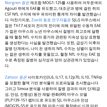
Norgren 등은
재조합 MOG1-125를 사용하여 어두운색의
Agouti 쥐에게 EAE를 유도했고, 대조군과 병에 걸린 쥐의
CSF NfL 수치에 매우 유의미한 통계적 차이를 발견했습니
다. 마찬가지로,
Zuo와 동료 연구자들은
SJL/J 마우스에서
젊은 Th17 세포의 전이적 전이에 의해 유발된 수동적 EAE
가 젊은 마우스와 노년 마우스에서 질병이 최고조에 달했
을 때 혈청 NfL 수치의 증가와 관련된 지속성 임상 표현형
을 생성한다는 사실을 발견했습니다. 또한, 급성기 이후의
질병 단계에서, 나이 든 생쥐의 NfL 수치는 성별이 일치하
는 젊은 생쥐의 수치를 웃돌았고, 혈청 NfL 수치는 EAE 점
수로 측정된 질병의 심각성과 양의 상관관계가 있었습니
다.
Zahoor 등은
사이토카인(IL6, IL17, IL12p70, IL10, TNFα)
을 포함한 혈액 기반 분석물의 프로파일을 조사했습니다
그리고 Simoa 분석을 사용하여 질병 경과의 여러 단계(급
성, 만성, 진행성) 동안 재발-완화(RR) 마우스 모델
(PLP139-151 펩티드로 유도된 SJL 마우스)과 만성
(MOG35-55로 유도된 B6 마우스)의 혈장에서 신경 마커