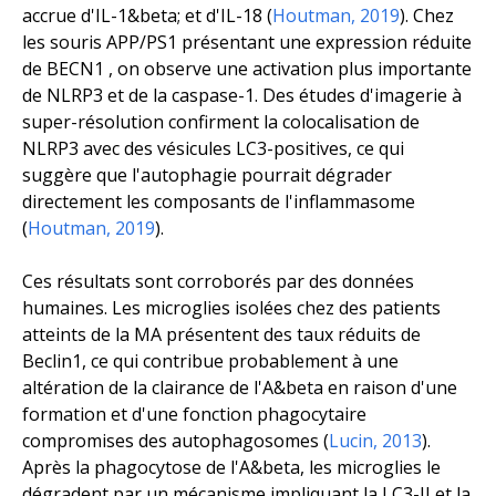
accrue d'IL-1&beta; et d'IL-18 (
Houtman, 2019
). Chez
les souris APP/PS1 présentant
une expression
réduite
de BECN1
, on observe une activation plus importante
de NLRP3 et de la caspase-1. Des études d'imagerie à
super-résolution confirment la colocalisation de
NLRP3 avec des vésicules LC3-positives, ce qui
suggère que l'autophagie pourrait dégrader
directement les composants de l'inflammasome
(
Houtman, 2019
).
Ces résultats sont corroborés par des données
humaines. Les microglies isolées chez des patients
atteints de la MA présentent des taux réduits de
Beclin1, ce qui contribue probablement à une
altération de la clairance de l'A&beta en raison d'une
formation et d'une fonction phagocytaire
compromises des autophagosomes (
Lucin, 2013
).
Après la phagocytose de l'A&beta, les microglies le
dégradent par un mécanisme impliquant la LC3-II et la