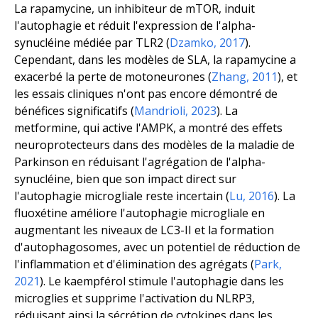
La rapamycine, un inhibiteur de mTOR, induit
l'autophagie et réduit l'expression de l'alpha-
synucléine médiée par TLR2 (
Dzamko, 2017
).
Cependant, dans les modèles de SLA, la rapamycine a
exacerbé la perte de motoneurones (
Zhang, 2011
), et
les essais cliniques n'ont pas encore démontré de
bénéfices significatifs (
Mandrioli, 2023
). La
metformine, qui active l'AMPK, a montré des effets
neuroprotecteurs dans des modèles de la maladie de
Parkinson en réduisant l'agrégation de l'alpha-
synucléine, bien que son impact direct sur
l'autophagie microgliale reste incertain (
Lu, 2016
). La
fluoxétine améliore l'autophagie microgliale en
augmentant les niveaux de LC3-II et la formation
d'autophagosomes, avec un potentiel de réduction de
l'inflammation et d'élimination des agrégats (
Park,
2021
). Le kaempférol stimule l'autophagie dans les
microglies et supprime l'activation du NLRP3,
réduisant ainsi la sécrétion de cytokines dans les