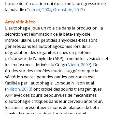
boucle de rétroaction qui exacerbe la progression de
la maladie (
Cuervo, 2004
;
Orenstein, 2013
).
Amyloïde-bêta
L'autophagie joue un rôle clé dans la production, la
sécrétion et l'élimination de la bêta-amyloïde
intracellulaire. Les peptides amyloïdes-bêta sont
générés dans les autophagosomes lors de la
dégradation des organites riches en protéine
précurseur de l'amyloïde (APP), comme les vésicules et
les endosomes dérivés du Golgi (
Nixon, 2007
). Des
études sur des modèles murins suggèrent que la
sécrétion de ces peptides par les neurones est
facilitée par l'autophagie. Lorsque Nillson
et al.
(
Nillson, 2013
) ont croisé des souris transgéniques
APP avec des souris dépourvues de mécanismes
d'autophagie critiques dans leur cerveau antérieur,
les souris présentaient moins de plaques de bêta-
amyloïde que celles dont l'autophagie était