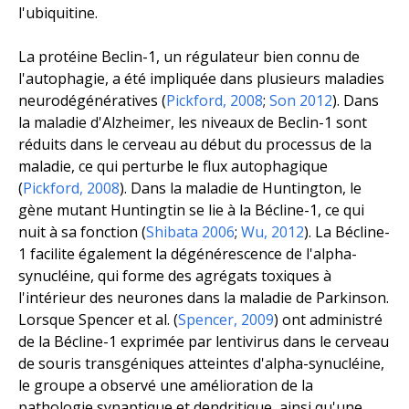
l'ubiquitine.
La protéine Beclin-1, un régulateur bien connu de
l'autophagie, a été impliquée dans plusieurs maladies
neurodégénératives (
Pickford, 2008
;
Son 2012
). Dans
la maladie d'Alzheimer, les niveaux de Beclin-1 sont
réduits dans le cerveau au début du processus de la
maladie, ce qui perturbe le flux autophagique
(
Pickford, 2008
). Dans la maladie de Huntington, le
gène mutant Huntingtin se lie à la Bécline-1, ce qui
nuit à sa fonction (
Shibata 2006
;
Wu, 2012
). La Bécline-
1 facilite également la dégénérescence de l'alpha-
synucléine, qui forme des agrégats toxiques à
l'intérieur des neurones dans la maladie de Parkinson.
Lorsque Spencer
et al.
(
Spencer, 2009
) ont administré
de la Bécline-1 exprimée par lentivirus dans le cerveau
de souris transgéniques atteintes d'alpha-synucléine,
le groupe a observé une amélioration de la
pathologie synaptique et dendritique, ainsi qu'une