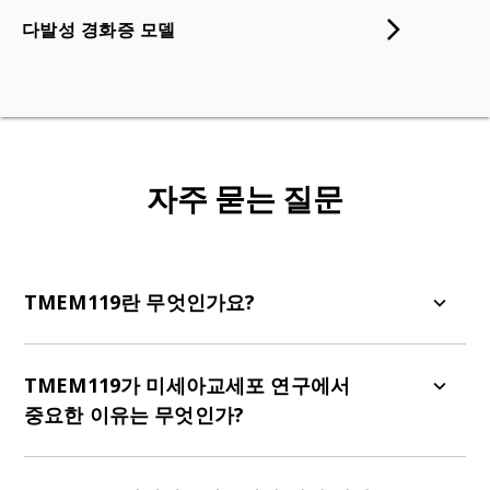
다발성 경화증 모델
자주 묻는 질문
TMEM119란 무엇인가요?
TMEM119는 중추신경계에서 휴지 상태의 항상성
미세아교세포를 표지하는 역할을 하는 제1형 막횡
TMEM119가 미세아교세포 연구에서
단 단백질이다.
중요한 이유는 무엇인가?
TMEM119는 순환 대식세포와 미세아교세포를 구