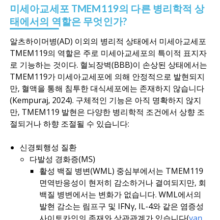
미세아교세포 TMEM119의 다른 병리학적 상
태에서의 역할은 무엇인가?
알츠하이머병(AD) 이외의 병리적 상태에서 미세아교세포
TMEM119의 역할은 주로 미세아교세포의 특이적 표지자
로 기능하는 것이다. 혈뇌장벽(BBB)이 손상된 상태에서는
TMEM119가 미세아교세포에 의해 안정적으로 발현되지
만, 혈액을 통해 침투한 대식세포에는 존재하지 않습니다
(Kempuraj, 2024). 구체적인 기능은 아직 명확하지 않지
만, TMEM119 발현은 다양한 병리학적 조건에서 상향 조
절되거나 하향 조절될 수 있습니다:
신경퇴행성 질환
다발성 경화증(MS)
활성 백질 병변(WML) 중심부에서는 TMEM119
면역반응성이 현저히 감소하거나 결여되지만, 회
백질 병변에서는 변화가 없습니다. WML에서의
발현 감소는 림프구 및 IFNγ, IL-4와 같은 염증성
사이토카인의 존재와 상관관계가 있습니다(
van