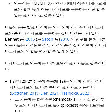
연구진은 TMEM119가 인간 뇌에서 상주 미세아교세
포와 혈액 유래 침윤 대식세포를 구분하는 신뢰할 수
있는 표지자라고 결론지었다.
이들의 논문 발표 이전에는 인간 뇌에서 상주 미세아교세
포와 순환 대식세포를 구분하는 것이 어려운 과제였다.
Bennet
등
(
2016
)과
Satoh
등
(
2016
)의 연구를 통해 다른
연구자들은 신경퇴행성 및 신경염증성 질환 진행에서 미세
아교세포의 역할을 평가할 수 있게 되었다
.
미세아교세포 연구에는 다른 보완적 표지자들도 필수적이
다:
P2RY12(P2Y 퓨린성 수용체 12)는 인간에서 항상성 미
세아교세포의 또 다른 특이적 표지자로 기능한다
(
Bottcher, 2019
;
Lier, 2021
;
Hashioka, 2022
)
그 기능에는 화학주행(chemotaxis) 매개 및 손상 부
위로의 미세아교세포 돌기(process) 확장이 포함됩
니다.