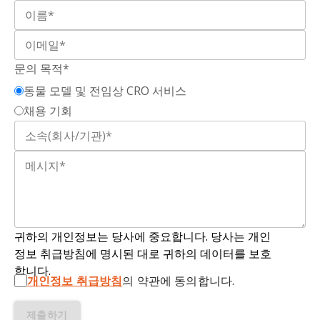
명될 수 있는지는 여전히 연구 중이다(Paolicelli
,
Upregulation and biological function of
2022
).
transmembrane protein 119 in osteosarcoma.
Exp. Mol. Med.
,
49
: e329, 2017;
doi:
실험적 자가면역 뇌척수염(EAE):
미엘린 유래 항원
10.1038/emm.2017.41
문의 목적*
에 특이적인 CD4+ T 세포에 의해 유발되는 다발성
동물 모델 및 전임상 CRO 서비스
경화증(MS)의 자가면역 매개
모델로
, 중추 신경계
Kenkhuis, B., Somarakis, A., Kleindouwel, L.R.T.,
(CNS)의 염증, 탈수초화, 축삭 손상 및 신경 퇴화로
채용 기회
van Roon-Mom, W.M.C., Hollt, T., van der Weerd,
인한 마비가 특징이다.
L. Co-expression patterns of microglia markers
iba1, tmem119 and p2ry12 in alzheimer's
면역형광법(IF):
조직 샘플 내 특정 항원을 검출하기
disease.
Neurobiol. Dis.
,
167
: 105684, 2022;
doi:
위해 형광 표지 항체를 사용하는 면역조직화학법과
10.1016/j.nbd.2022.105684
유사한
방법
.
Lier, J., Streit, W.J., Bechmann, I. Beyond
면역조직화학(IHC):
세포 및 조직 내 특정 단백질을
activation: Characterizing microglial functional
귀하의 개인정보는 당사에 중요합니다. 당사는 개인
신속하게 식별하는 실험실
기법
. IHC는 항체가 특정
phenotypes.
Cells
,
10
, 2021;
doi:
정보 취급방침에 명시된 대로 귀하의 데이터를 보호
단백질을 표적화하는 능력을 활용하며, 이차 항체와
10.3390/cells10092236
합니다.
검출 시약의 샌드위치 구조를 통해 조직 절편 내 관
개인정보 취급방침
의 약관에 동의합니다.
심 단백질을 현미경 수준에서 식별 및 국소화한다.
Liu, J., Wang, Z., Liang, W., Zhang, Z., Deng, Y.,
제출하기
Chen, X., Hou, Z., Xie, Y., Wang, Q., Li, Y., Bai, C.,