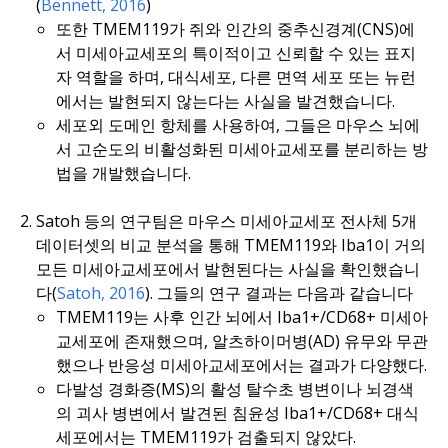
(
Bennett, 2016
)
또한 TMEM119가 쥐와 인간의 중추신경계(CNS)에
서 미세아교세포의 특이적이고 신뢰할 수 있는 표지
자 역할을 하며, 대식세포, 다른 면역 세포 또는 뉴런
에서는 발현되지 않는다는 사실을 발견했습니다.
세포외 도메인 항체를 사용하여, 그들은 마우스 뇌에
서 고순도의 비활성화된 미세아교세포를 분리하는 방
법을 개발했습니다.
Satoh 등의 연구팀은 마우스 미세아교세포 전사체 5개
데이터셋의 비교 분석을 통해 TMEM119와 Iba1이 거의
모든 미세아교세포에서 발현된다는 사실을 확인했습니
다(
Satoh, 2016
). 그들의 연구 결과는 다음과 같습니다
TMEM119는 사후 인간 뇌에서 Iba1+/CD68+ 미세아
교세포에 존재했으며, 알츠하이머병(AD) 유무와 무관
했으나 반응성 미세아교세포에서는 결과가 다양했다.
다발성 경화증(MS)의 활성 탈수초 병변이나 뇌경색
의 괴사 병변에서 발견된 침윤성 Iba1+/CD68+ 대식
세포에서는 TMEM119가 검출되지 않았다.