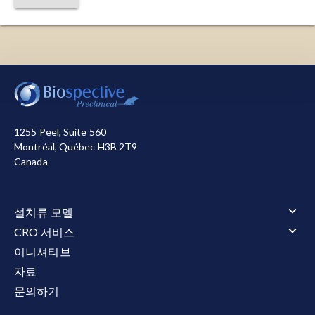
리소좀:
진핵세포 내 막으로 둘러싸인 분해
소기관으
Li, D., Mo, F., Wang, H., Wang, D., Yuan, J., Wang,
로
, 지질, 단백질 및 기타 거대분자를 분해하는 역할
Y., Teng, Z.Q., Hu, B. Microglial tmem119 binds
을 담당한다.
to amyloid-beta to promote its clearance in an
abeta-depositing mouse model of alzheimer's
저희는 사이트를 작동시키기 위해 필요한 쿠키를 사용합
미세아교세포:
뇌와 척수에 존재하는 신경교세포 유
disease.
Immunity
,
58
: 1830-1846 e1837, 2025;
니다. 또한, 사이트 사용 방식을 측정하거나 마케팅 목적
형 중
하나
. 뇌 전체 세포의 약 10-15%를 차지하는
doi: 10.1016/j.immuni.2025.04.018
으로 개선을 돕기 위해 다른 쿠키를 사용합니다. 사용자
미세아교세포는 중추신경계의 주요 면역세포로 기
는 모든 쿠키를 허용하거나 거부할 수 있습니다. 저희가
능한다. 이 세포들은 항상성 유지, 세포 잔해 제거, 뇌
1255 Peel, Suite 560
Ma, W., Oswald, J., Rios Angulo, A., Chen, Q.
사용하는 쿠키에 대한 자세한 정보는
개인정보 처리방침
내 핵심 지원 기능 제공에 필수적이다.
Montréal, Québec H3B 2T9
Tmem119 expression is downregulated in a
참조하십시오.
Canada
subset of brain metastasis-associated
다발성 경화증(MS):
중추신경계(CNS)에서 가장 흔
모두 수락
모두 거부
microglia.
BMC Neurosci.
,
25
: 6, 2024;
doi:
한 탈수초성 질환. MS는 T 세포, B 세포, 미세아교세
10.1186/s12868-024-00846-3
설치류 모델
포, 대식세포가 관여하는 면역 매개 질환으로, 염증,
설치류 모델 개요
탈수초화, 축삭 손상 및 신경퇴행을 특징으로 한다.
CRO 서비스
Masuda, T., Sankowski, R., Staszewski, O.,
근위축성 측삭 경화증(ALS)
CRO 서비스 개요
이니셔티브
Bottcher, C., Amann, L., Sagar, Scheiwe, C.,
근위축성 측삭 경화증(ALS) 개요
알츠하이머병 및 타우병증
신경퇴행:
동물 서비스
신경세포 손실을 초래하는 복잡한 다인자
Nessler, S., Kunz, P., van Loo, G., Coenen, V.A.,
자료
TDP-43 형질전환 모델
알츠하이머병 및 타우병증 개요
타우병증 모델
동물 서비스 개요
성
행동 테스트
과정
.
Reinacher, P.C., Michel, A., Sure, U., Gold, R.,
아밀로이드-베타 및 타우 공동 병리 모델
문의하기
투약
타우병증 모델 개요
다발성 경화증(MS)
행동 테스트 개요
전기 생리학
아밀로이드-베타 형질전환 모델
Grun, D., Priller, J., Stadelmann, C., Prinz, M.
정위 수술
타우 병증의 AAV-Tau 마우스 모델
운동 및 감각 기능
다발성 경화증(MS) 개요
파킨슨병
전기 생리학 개요
신경염증:
유동 및 세포 바이오마커
중추신경계(CNS) 내 염증 반응으로, 주로