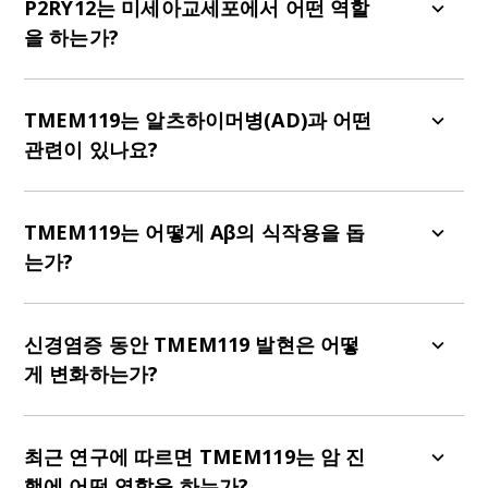
분하는 데 도움을 주어, 신경퇴행성 질환에서 미세
P2RY12는 미세아교세포에서 어떤 역할
아교세포의 역할을 연구하는 데 기여한다.
을 하는가?
P2RY12는 TMEM119와 함께 항상성 미세아교세포
의 특이적 표지자로 기능한다. 이는 미세아교세포의
TMEM119는 알츠하이머병(AD)과 어떤
화학주행 및 손상 부위로의 돌기 확장을 매개하는
관련이 있나요?
데 핵심적인 역할을 한다. P2RY12와 TMEM119는
미세아교세포에서만 특이적으로 발현되며, 이는 혈
TMEM119는 알츠하이머병(AD) 병리와 연관된 단
액 유래 대식세포에서도 발견되는 Iba1, CD11b,
백질인 아밀로이드 베타(Aβ)에 결합하고 제거하는
TMEM119는 어떻게 Aβ의 식작용을 돕
CX3CR1, F4/80과 구별되는 특징입니다.
역할에 대해 연구되고 있다.
는가?
TMEM119은 저밀도 지단백질 수용체 1(LRP1)을 동
원하여 Aβ의 미세아교세포 식작용을 증진시키고,
신경염증 동안 TMEM119 발현은 어떻
이로 인해 Aβ의 포획 및 후속 리소좀 분해를 촉진한
게 변화하는가?
다.
TMEM119 발현은 일반적으로 질환 관련 미세아교
세포(DAM)에서 감소하며, 이는 항상성 상태에서 반
최근 연구에 따르면 TMEM119는 암 진
응성 상태로의 전환을 나타낸다. 이러한 발현은 다발
행에 어떤 역할을 하는가?