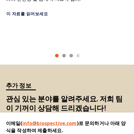
2019;
doi: 10.1038/s41593-018-0290-2
다. BBB 투과성 증가는 MS 병변 형성의 핵심 요인
이 자료를 읽어보세요
으로, 면역 세포가 뇌로 침투하여 염증을 유발하게
Gonzalez Ibanez, F., Picard, K., Bordeleau, M.,
합니다.
Sharma, K., Bisht, K., Tremblay, M.E.
Immunofluorescence staining using iba1 and
뇌척수액(CSF):
뇌실과 뇌 및 척수의 지주막하 공간
tmem119 for microglial density, morphology
에 존재하는 혈장의
초여과액입니다
.
and peripheral myeloid cell infiltration analysis
in mouse brain.
J. Vis. Exp.
, 2019;
doi:
인지 장애:
기억력, 사고력, 추리 능력 등 인지 기능
10.3791/60510
의 저하.
Hashioka, S., Inoue, K., Otsuki, K., Hayashida, M.,
질병 관련 미세아교세포(DAM):
인간과 쥐에서 보존
Wake, R., Kawano, N., Takeshita, H., Inagaki, M.
추가 정보
된 특정 전사 서명을 가진 미세아교세포의
하위 집합
Contribution of "genuine microglia" to
으로
, 신경퇴행성 질환에서 중요한 역할을 하는 것
alzheimer's disease pathology.
Front. Aging
관심 있는 분야를 알려주세요. 저희 팀
으로 여겨집니다. 원래 알츠하이머병에서 발견되었
Neurosci.
,
14
: 815307, 2022;
doi:
이 기꺼이 상담해 드리겠습니다!
지만, 다른 신경퇴행성 질환에서도 존재하는 것으로
10.3389/fnagi.2022.815307
보입니다(Deczkowska
, 2018
). 이들이 질병 전반에
걸쳐 하나의 서명으로 더 정확하게 설명될 수 있는
이메일(
info@biospective.com
)로 문의하거나 아래 양
Jiang, Z.H., Peng, J., Yang, H.L., Fu, X.L., Wang,
지, 아니면 각기 다른 질병에서 별개의 서명으로 설
식을 작성하여 제출하세요.
J.Z., Liu, L., Jiang, J.N., Tan, Y.F., Ge, Z.J.