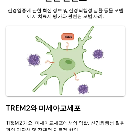
를 특징으로 하는 진행성 신경퇴행성 질환이다. 뇌
18
: 360-376, 2022;
doi: 10.1002/alz.12389
신경염증에 관한 최신 정보 및 신경퇴행성 질환 동물 모델
내 아밀로이드 베타 플라크와 타우 엉킴의 축적, 대
에서 치료제 평가와 관련된 모범 사례.
뇌 피질 및 피질하 영역에서의 뉴런 및 시냅스 손실
Bohnert, S., Seiffert, A., Trella, S., Bohnert, M.,
과 연관된다.
Distel, L., Ondruschka, B., Monoranu, C.M.
Tmem119 as a specific marker of microglia
아밀로이드 베타(Aβ):
아밀로이드 전구체 단백질
reaction in traumatic brain injury in
(APP)에서 유래된 펩타이드로, 응집하여 플라크를
postmortem examination.
Int. J. Legal Med.
,
134
:
형성할 수 있다.
2167-2176, 2020;
doi: 10.1007/s00414-020-
02384-z
생체표지자:
생물학적 상태나 조건을 측정 가능한
지
표
. 의학 및 연구에서 질병의 존재, 진행, 중증도 감
Bottcher, C., Schlickeiser, S., Sneeboer, M.A.M.,
지·모니터링 및 치료 효과 평가에 활용됨.
Kunkel, D., Knop, A., Paza, E., Fidzinski, P., Kraus,
L., Snijders, G.J.L., Kahn, R.S., Schulz, A.R., Mei,
혈뇌장벽(BBB) 투과성
: BBB는 순환계와 뇌 사이에
H.E., Psy, N.B.B., Hol, E.M., Siegmund, B.,
위치한 내피세포로 구성된 고도로 선택적인 반투과
Glauben, R., Spruth, E.J., de Witte, L.D., Priller, J.
TREM2와 미세아교세포
성 층이다. 이 층은 혈액 내 유해하거나 불필요한 물
Human microglia regional heterogeneity and
질로부터 뇌를 보호하는 장벽을 형성한다. BBB 투
phenotypes determined by multiplexed single-
TREM2 개요, 미세아교세포에서의 역할, 신경퇴행성 질환
과성 증가는 신경계 질환 및 외상성 손상으로 인해
cell mass cytometry.
Nat. Neurosci.
,
22
: 78-90,
과의 연관성 및 잠재적 치료적 함의.
발생할 수 있으며, 가돌리늄 스캔으로 관찰될 수 있