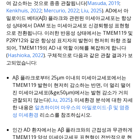
여 감소하는 것으로 종종 관찰됩니다(
Masuda, 2019
;
Kenkhuis, 2022
;
Mercurio, 2022
;
Liu, 2025
). AD에서 아
밀로이드 베타(Aβ) 플라크와 관련된 미세아교세포는 항상
성 상태에서 DAM 또는 미세아교세포 신경퇴행성 표현형
으로 전환됩니다. 이러한 반응성 상태에서는 TMEM119 및
P2RY12와 같은 항상성 표지자의 발현이 현저히 하향 조절
되어, TMEM119의 AD 내 역할 이해를 복잡하게 합니다
(
Hashioka, 2022
). 구체적으로 다음과 같은 관찰 결과가 보
고되었습니다:
Aβ 플라크로부터 25μm 이내의 미세아교세포에서는
TMEM119 발현이 현저히 감소하는 반면, 더 멀리 떨어
진 미세아교세포(&ge;50μm)에서는 발현 감소가 거의
관찰되지 않는다(
Liu, 2025
). 미세환경 분석에 대한 자세
한 내용은
알츠하이머 마우스의 아밀로이드-β 및 염증
성 미세환경
리소스를 참조하십시오.
인간 AD 환자에서는 Aβ 플라크와의 근접성과 무관하게
TMEM119 양성 미세아교세포 표현형이 전반적으로 현