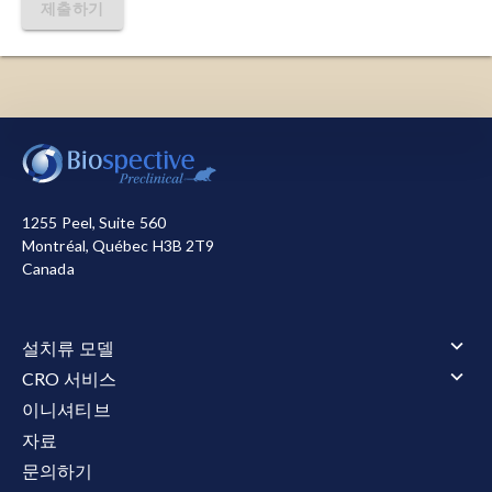
제출하기
저희는 사이트를 작동시키기 위해 필요한 쿠키를 사용합
니다. 또한, 사이트 사용 방식을 측정하거나 마케팅 목적
으로 개선을 돕기 위해 다른 쿠키를 사용합니다. 사용자
는 모든 쿠키를 허용하거나 거부할 수 있습니다. 저희가
1255 Peel, Suite 560
사용하는 쿠키에 대한 자세한 정보는
개인정보 처리방침
Montréal, Québec H3B 2T9
참조하십시오.
Canada
모두 수락
모두 거부
설치류 모델
설치류 모델 개요
CRO 서비스
근위축성 측삭 경화증(ALS)
CRO 서비스 개요
이니셔티브
근위축성 측삭 경화증(ALS) 개요
알츠하이머병 및 타우병증
동물 서비스
자료
TDP-43 형질전환 모델
알츠하이머병 및 타우병증 개요
타우병증 모델
동물 서비스 개요
행동 테스트
아밀로이드-베타 및 타우 공동 병리 모델
문의하기
투약
타우병증 모델 개요
다발성 경화증(MS)
행동 테스트 개요
전기 생리학
아밀로이드-베타 형질전환 모델
정위 수술
타우 병증의 AAV-Tau 마우스 모델