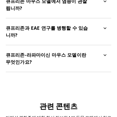
고덴드로사이트의 손실과 회복, 그리고 올리고덴드
큐프리존 마우스 모델에서 염증이 관찰
로사이트 전구세포(OPCs)의 이동과 성숙을 보여주
됩니까?
는 전형적인 시간 경과를 보여주는 그림입니다.
큐프리존 다발성 경화증 모델은 신경염증 (미세아교
세포증과 아스트로아교세포증)의 훌륭한 모델입니
큐프리존과 EAE 연구를 병행할 수 있습
주요 장점은 다음과 같습니다.
다. 다음은 일반적인 시간 경과입니다.
니까?
MS 임상 시험에서 널리 사용되는 임상적 번역 측
그렇습니다. 큐프리존과 EAE는 인간 다발성 경화증
정
의 다양한 측면을 모델링하기 때문에, 탈수초화, 재
큐프리존-라파마이신 마우스 모델이란
동일한 동물에서 미엘린 무결성의 변화에 대한 종
수초화, 신경염증, 말초 염증, 축삭 손상 등에 대한
무엇인가요?
단 평가
치료제의 종합적인 평가를 위한 병렬 연구로 진행될
실생활에서의 판독으로 더 빠른 실행/불이행 의
수 있습니다.
큐프리존을 투여한 생쥐에게 라파마이신 (일반적으
사 결정
로 주 5일, 정맥 투여)을 추가하면 성숙한 올리고덴
드로사이트에 대한 독성이 높아져 더 심각한 모델을
생성할 수 있습니다. 모델 생성에 라파마이신을 포함
하는 옵션은 치료제와 답을 찾고자 하는 질문에 따
관련 콘텐츠
라 달라집니다. 저희 MS 모델 과학자들이 이 마우스
모델의 장단점에 대해 기꺼이 논의해 드릴 것입니다.