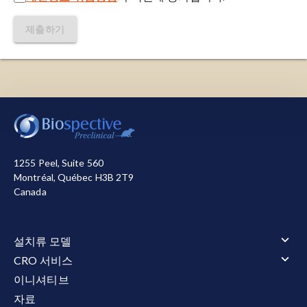
제출하기
저희는 사이트를 작동시키기 위해 필요한 쿠키를 사용합
니다. 또한, 사이트 사용 방식을 측정하거나 마케팅 목적
으로 개선을 돕기 위해 다른 쿠키를 사용합니다. 사용자
는 모든 쿠키를 허용하거나 거부할 수 있습니다. 저희가
1255 Peel, Suite 560
사용하는 쿠키에 대한 자세한 정보는
개인정보 처리방침
Montréal, Québec H3B 2T9
참조하십시오.
Canada
모두 수락
모두 거부
설치류 모델
설치류 모델 개요
CRO 서비스
근위축성 측삭 경화증(ALS)
CRO 서비스 개요
이니셔티브
근위축성 측삭 경화증(ALS) 개요
알츠하이머병 및 타우병증
동물 서비스
자료
TDP-43 형질전환 모델
알츠하이머병 및 타우병증 개요
타우병증 모델
동물 서비스 개요
행동 테스트