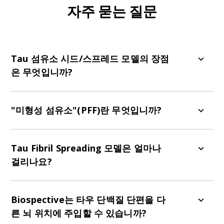
자주 묻는 질문
Tau 섬유소 시드/스프레드 모델의 장점
은 무엇입니까?
단순히 유전자 변형 생쥐를 사용하는 것보다 몇 가
지 장점이 있습니다.
"미형성 섬유소"(PFF)란 무엇입니까?
높은 수준의 타우 병리를 관찰하기 위해 생쥐를
미리 형성된 피브릴(PFF)은 재조합 단량체 단백질
장기간 노화시킬 필요가 없습니다
(예:
α-시누클레인 또는 타우)을 특정 조건에서 배양
Tau Fibril Spreading 모델은 얼마나
타우 병리의 명확한 시공간 패턴
하여 응집된, 잘못 접힌 피브릴을 생성합니다. 그런
걸리나요?
비교적 짧은 학습 기간
다음, 이 피브릴을 초음파 처리하여
체외 또는 체내
알츠하이머병 및 기타 타우병과 관련된 잘못 접힌
연구에 사용할 수 있는 짧은 피브릴을 생성합니다.
일반적으로 8주령의 유전자 변형 생쥐에게 주사를
타우 단백질의 시드링 및 확산 모델링
놓은 다음, 2-3개월 동안 퍼지게 합니다.
Biospective는 타우 단백질 단편을 다
른 뇌 위치에 주입할 수 있습니까?