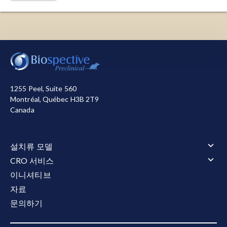
저희는 사이트를 작동시키기 위해 필요한 쿠키를 사용합
니다. 또한, 사이트 사용 방식을 측정하거나 마케팅 목적
으로 개선을 돕기 위해 다른 쿠키를 사용합니다. 사용자
는 모든 쿠키를 허용하거나 거부할 수 있습니다. 저희가
1255 Peel, Suite 560
사용하는 쿠키에 대한 자세한 정보는
개인정보 처리방침
Montréal, Québec H3B 2T9
참조하십시오.
Canada
모두 수락
모두 거부
설치류 모델
설치류 모델 개요
CRO 서비스
근위축성 측삭 경화증(ALS)
CRO 서비스 개요
이니셔티브
근위축성 측삭 경화증(ALS) 개요
알츠하이머병 및 타우병증
동물 서비스
자료
TDP-43 형질전환 모델
알츠하이머병 및 타우병증 개요
타우병증 모델
동물 서비스 개요
행동 테스트
아밀로이드-베타 및 타우 공동 병리 모델
문의하기
투약
타우병증 모델 개요
다발성 경화증(MS)
행동 테스트 개요
전기 생리학
아밀로이드-베타 형질전환 모델
정위 수술
타우 병증의 AAV-Tau 마우스 모델
운동 및 감각 기능
다발성 경화증(MS) 개요
파킨슨병
전기 생리학 개요
유동 및 세포 바이오마커
체액 및 조직 채취
타우 섬유소 확산 모델
수면과 인지
EAE 모델
CMAP 및 MUNE (모터)