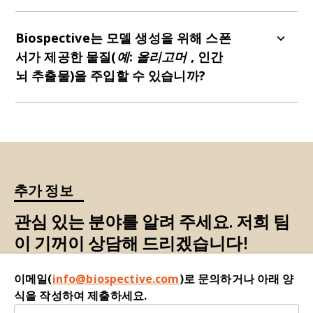
네. 정위 수술을 통해 뇌의 어느 부위든 주사를 놓을
수 있습니다. 실제로, 우리는
α-시누클레인 PFF 모델
Biospective는 모델 생성을 위해 스폰
에서 관찰되는 것과 유사한 공간적 확산 패턴을 관
서가 제공한 물질
(예: 올리고머
, 인간
찰할 수 있는지 확인하기 위해 전후각핵(AON)에 주
뇌 추출물)을 주입할 수 있습니까?
사를 놓았습니다.
네. 저희 팀은 정위적 시술을 통해 뇌에 다양한 유형
의 주사를 주입한 경험이 있습니다.
추가 정보
관심 있는 분야를 알려 주세요. 저희 팀
이 기꺼이 상담해 드리겠습니다!
이메일(
info@biospective.com
)로 문의하거나 아래 양
식을 작성하여 제출하세요.