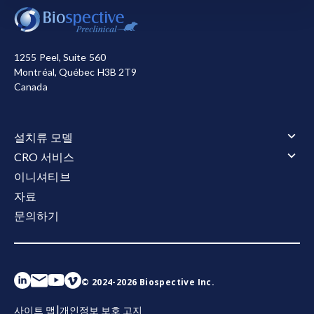
니다. 또한, 사이트 사용 방식을 측정하거나 마케팅 목적
으로 개선을 돕기 위해 다른 쿠키를 사용합니다. 사용자
는 모든 쿠키를 허용하거나 거부할 수 있습니다. 저희가
1255 Peel, Suite 560
사용하는 쿠키에 대한 자세한 정보는
개인정보 처리방침
Montréal, Québec H3B 2T9
참조하십시오.
Canada
모두 수락
모두 거부
설치류 모델
설치류 모델 개요
CRO 서비스
근위축성 측삭 경화증(ALS)
CRO 서비스 개요
이니셔티브
근위축성 측삭 경화증(ALS) 개요
알츠하이머병 및 타우병증
동물 서비스
자료
TDP-43 형질전환 모델
알츠하이머병 및 타우병증 개요
타우병증 모델
동물 서비스 개요
행동 테스트
아밀로이드-베타 및 타우 공동 병리 모델
문의하기
투약
타우병증 모델 개요
다발성 경화증(MS)
행동 테스트 개요
전기 생리학
아밀로이드-베타 형질전환 모델
정위 수술
타우 병증의 AAV-Tau 마우스 모델
운동 및 감각 기능
다발성 경화증(MS) 개요
파킨슨병
전기 생리학 개요
유동 및 세포 바이오마커
체액 및 조직 채취
타우 섬유소 확산 모델
수면과 인지
EAE 모델
CMAP 및 MUNE (모터)
파킨슨병 개요
유동 및 세포 바이오마커 개요
조직학 및 조직 분석
큐프리존 모델
CNAP (감각)
α-시누클레인 프리폼드 피브릴(PFF) 모델
신경섬유 경쇄(NF-L) 분석법
조직학 및 조직 분석 개요
생체 내 영상
AAV A53T α-시누클레인 마우스 모델
Aβ40/Aβ42 (인간)
면역조직화학(IHC) | 염색 및 분석 서비스
© 2024-2026 Biospective Inc.
생체 내 영상 개요
공간 생물학
총 타우/인산화 타우 (인간)
면역형광 | 다중 염색 서비스
자기공명영상 (MRI)
사이토카인
공간 생물학 개요
|
사이트 맵
개인정보 보호 고지
양전자 방출 단층 촬영 (PET)