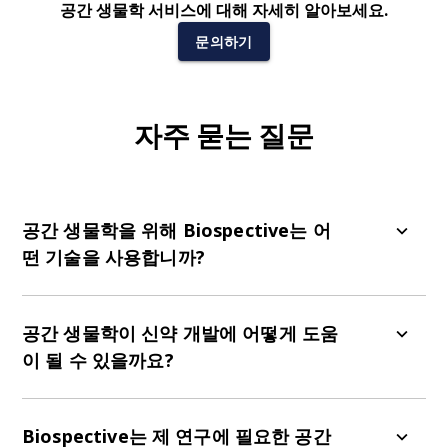
공간 생물학 서비스에 대해 자세히 알아보세요.
문의하기
자주 묻는 질문
공간 생물학을 위해 Biospective는 어
떤 기술을 사용합니까?
우리는 PERMITS™ 소프트웨어를 사용하여
다중 면
역 형광
,
슬라이드 스캐닝
,
정량적 디지털 이미지 분
공간 생물학이 신약 개발에 어떻게 도움
석
을 결합하여 공간 생물학 분석을 가능하게 합니다.
이 될 수 있을까요?
다양한 과정들
(예: 노화 분비 표현형을 가진 미세아
교세포와 뉴런의 알파-시누클레인 응집) 사이의 공
Biospective는 제 연구에 필요한 공간