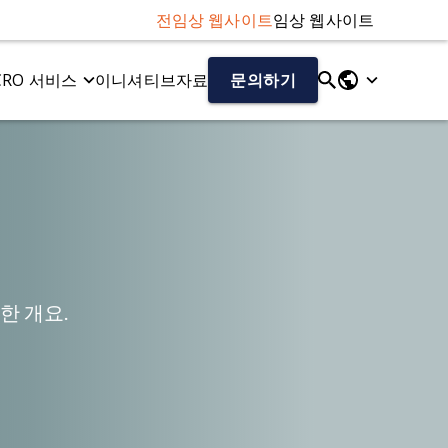
전임상 웹사이트
임상 웹사이트
CRO 서비스
이니셔티브
자료
문의하기
유동 및 세포 바이오마커
다발성 경화증(MS)
u 마우스 모델
신경섬유 경쇄(NF-L) 분석법
EAE 모델
델
Aβ40/Aβ42 (인간)
큐프리존 모델
총 타우/인산화 타우 (인간)
사이토카인
케모카인
한 개요.