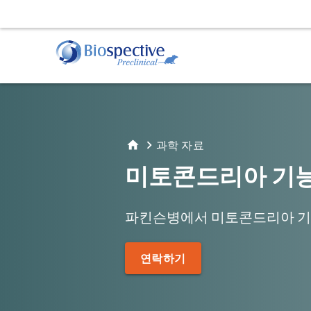
근위축성 측삭 경화증(ALS)
동물 서비스
알
행
TDP-43 형질전환 모델
투약
아
운
과학 자료
정위 수술
아
수
체액 및 조직 채취
미토콘드리아 기능
파킨슨병
α-시누클레인 프리폼드 피브릴(PFF) 모델
파킨슨병에서 미토콘드리아 기능
AAV A53T α-시누클레인 마우스 모델
조직학 및 조직 분석
생
연락하기
면역조직화학(IHC) | 염색 및 분석 서비스
자
면역형광 | 다중 염색 서비스
양
컴