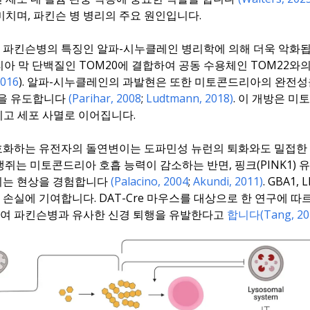
치며, 파킨슨 병 병리의 주요 원인입니다.
 파킨슨병의 특징인 알파-시누클레인 병리학에 의해 더욱 악화
아 막 단백질인 TOM20에 결합하여 공동 수용체인 TOM22와
2016
). 알파-시누클레인의 과발현은 또한 미토콘드리아의 완전
방을 유도합니다
(Parihar, 2008
;
Ludtmann, 2018)
. 이 개방은 미
그리고 세포 사멸로 이어집니다.
호화하는 유전자의 돌연변이는 도파민성 뉴런의 퇴화와도 밀접한
결손 생쥐는 미토콘드리아 호흡 능력이 감소하는 반면, 핑크(PINK1)
되는 현상을 경험합니다
(Palacino, 2004
;
Akundi, 2011)
. GBA1
실에 기여합니다. DAT-Cre 마우스를 대상으로 한 연구에 따
여 파킨슨병과 유사한 신경 퇴행을 유발한다고
합니다(Tang, 20