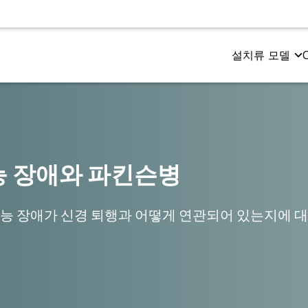
설치류 모델
츠하이머병 및 타우병증
동 테스트
전기 생리학
타우병증 모델
밀로이드-베타 및 타우 공동 병리 모델
동 및 감각 기능
CMAP 및 MUNE (모터)
타우 병증의 AAV-Ta
밀로이드-베타 형질전환 모델
면과 인지
CNAP (감각)
타우 섬유소 확산 모
 장애와 파킨슨병
 장애가 신경 퇴행과 어떻게 연관되어 있는지에 대
체 내 영상
공간 생물학
기공명영상 (MRI)
아밀로이드 플라크
전자 방출 단층 촬영 (PET)
미세아교세포
퓨터 단층 촬영 (CT)
신경근 접합부 (NMJ)
타우