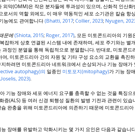
아 외막(OMM)은 작은 분자들에 투과성이 있으며, 산화적 인산
로서의 역할 외에도, 이 매우 역동적인 세포 소기관은 칼슘 항상성
수 기능에도 관여합니다
(Bhatti, 2017
;
Collier, 2023
;
Nyugen, 202
 때문에
(Shiota, 2015
;
Roger, 2017)
, 모든 미토콘드리아의 기원
 복잡하게 상호 연결된 시스템 내에 존재하며, 세포 주기와는 별
 과정인 분열을 통해 독립적으로 분열합니다. 반대로, 미토콘드
여, 미토콘드리아 간의 자원 및 기타 구성 요소의 교환을 촉진하
유지하려면 미토콘드리아 네트워크에서 손상되거나 기능 장애가
tive autophagy)의
일종인
미토포지(mitophagy)
가 기능 장
Uoselis, 2023)
.
기능 장애와 세포 에너지 요구를 충족할 수 없는 것을 특징으로 
 경화증(ALS) 등 여러 신경 퇴행성 질환의 발병 기전과 관련이 있
 칼슘 완충을 위해 미토콘드리아에 의존하기 때문에 미토콘드리아
능 장애를 유발하고 악화시키는 몇 가지 요인은 다음과 같습니다