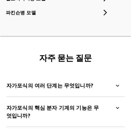
파킨슨병 모델
자주 묻는 질문
자가포식의 여러 단계는 무엇입니까?
오토파지는 복잡한 다단계 과정입니다. 포유류 세포
에서 오토파지는 개시, 신장, 폐쇄 및 성숙, 융합, 분
자가포식의 핵심 분자 기계의 기능은 무
해의 다섯 단계로 나뉩니다
(Yang, 2010)
.
엇입니까?
이 과정은 손상된 세포기관, 단백질 응집체, 또는 조
자가포식의 핵심 분자 기계는 자가포식 과정의 다양