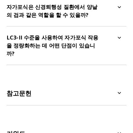
절 단백질에 의한 영양소 결핍이 감지되면 시작됩니
한 단계를 조절하는 여러 단백질로 구성되어 있습니
자가포식은 신경퇴행성 질환에서 양날
다. 이러한 단백질은 재활용을 위한 신호 전달 경로
다. (1) Beclin 1-PI3K 복합체는 Beclin-1, VPS34,
의 검과 같은 역할을 할 수 있을까?
를 활성화하고, 세포 파편 주위에 식세포라고 불리
VPS15, ATG14로 구성되어 있으며, 중앙 오토파지
는 막 구조가 형성됩니다. 포식체는 길어지고 성숙해
조절기입니다. 이 복합체는 포식 소체의 형성을 위해
점점 더 많은 증거가 자가포식이 신경퇴행성 질환에
짐에 따라 자가포식체라고 불리는 이중막 소포로 변
단백질을 모집합니다. (2) ULK 복합체는 ULK1,
서 이중 역할을 한다는 것을 시사하고 있습니다
LC3-II 수준을 사용하여 자가포식 작용
합니다. 그런 다음 자가포식체는 리소좀과 융합되어
FIP200, ATG13, ATG101로 구성되어 있으며, 세포
(Bar-Yosef, 2019)
. 강력한 자가포식은 세포 내 단백
을 정량화하는 데 어떤 단점이 있습니
효소가 기능 장애를 일으킨 세포기관과 단백질을 분
스트레스를 감지하고 오토파지소체의 형성을 시작
질 응집체의 제거, 세포 항상성 조절, 손상된 세포 기
까?
해하여 새로운 분자를 합성하기 시작합니다.
합니다. (3) ATG12-ATG5-ATG16L1 복합체는 자가
관의 분해 및 재활용을 통해 신경 퇴화에 대한 보호
포식체의 폐쇄와 신장에 매우 중요합니다. (4) LC3-I
역할을 하는 것으로 알려져 있습니다. 그러나 질병
LC3-II는 자가포식 활성을 나타내는 중요한 지표이
가 LC3-II로 전환되는 LC3 접합 시스템은 분해를 위
진행의 후기 단계에서 자가포식이 만성적으로 활성
지만, 리소좀 분해를 보장하지는 않으며, 자가포식
한 세포 파편의 표지자 역할을 합니다.
화되면 필수 세포 구성 요소의 과도한 분해를 통해
을 정확하게 정량화하기에는 충분하지 않습니다. 여
신경 손상을 악화시키고 세포 사멸을 촉진할 수 있
러 신경 퇴행성 질환은 자가포식 강화와 관련이 있
참고문헌
습니다. 따라서 자가포식을 치료 목표로 삼으려면 질
지만, 리소좀 활동 감소와 관련이 있습니다. 이는 불
병의 진행 단계를 신중하게 고려해야 합니다
필요한 단백질과 손상된 세포 기관의 분해를 방해하
(Rudnick, 2017)
.
Barmada, S.J., Serio, A., Arjun, A., et al.
여 연구자들에게 LC3 면역 블롯팅을 통한 자가포식
Autophagy induction enhances TDP43 turnover
과정에 대한 불완전한 그림을 제공합니다
and survival in neuronal ALS models.
Nat. Chem.
(Mizushima, 2007)
.
Biol.
,
10
: 677–685, 2014;
doi: