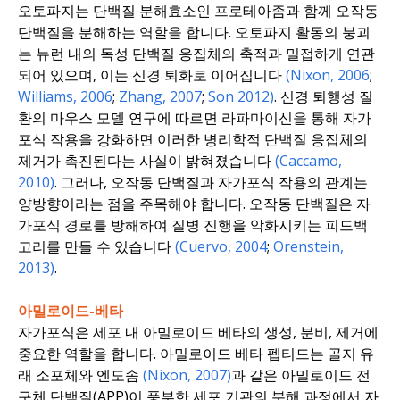
오토파지는 단백질 분해효소인 프로테아좀과 함께 오작동
단백질을 분해하는 역할을 합니다. 오토파지 활동의 붕괴
는 뉴런 내의 독성 단백질 응집체의 축적과 밀접하게 연관
되어 있으며, 이는 신경 퇴화로 이어집니다
(Nixon, 2006
;
Williams, 2006
;
Zhang, 2007
;
Son 2012)
. 신경 퇴행성 질
환의 마우스 모델 연구에 따르면 라파마이신을 통해 자가
포식 작용을 강화하면 이러한 병리학적 단백질 응집체의
제거가 촉진된다는 사실이 밝혀졌습니다
(Caccamo,
2010)
. 그러나, 오작동 단백질과 자가포식 작용의 관계는
양방향이라는 점을 주목해야 합니다. 오작동 단백질은 자
가포식 경로를 방해하여 질병 진행을 악화시키는 피드백
고리를 만들 수 있습니다
(Cuervo, 2004
;
Orenstein,
2013)
.
아밀로이드-베타
자가포식은 세포 내 아밀로이드 베타의 생성, 분비, 제거에
중요한 역할을 합니다. 아밀로이드 베타 펩티드는 골지 유
래 소포체와 엔도솜
(Nixon, 2007)
과 같은 아밀로이드 전
구체 단백질(APP)이 풍부한 세포 기관의 분해 과정에서 자