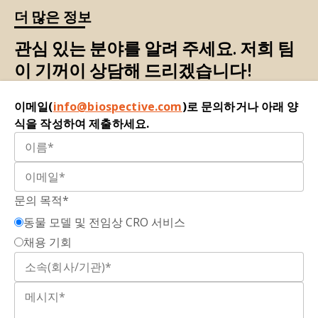
Infectious agents and neurodegeneration.
Mol.
더 많은 정보
리소좀
: 지질, 단백질, 기타 거대 분자를 분해하는 막
Neurobiol.
,
46
, 614–638 (2012);
doi:
에 둘러싸인 세포 내
소기관
.
10.1007/s12035-012-8320-7
관심 있는 분야를 알려 주세요. 저희 팀
미세아교세포
: 뇌와 척수에 존재하는 신경교세포
유
이 기꺼이 상담해 드리겠습니다!
Deng, Z., Purtell, K., Lachance, V., et al.
형 중 하나입니다
. 뇌의 전체 세포 개체 수의 약 10-
Autophagy receptors and neurodegenerative
15%를 구성하는 미세아교세포는 중추신경계의 주
이메일(
diseases.
info@biospective.com
Trends Cell Biol.
,
27
: 491–504, 2017;
)로 문의하거나 아래 양
요 면역세포로서 기능합니다. 이 세포는 항상성 유
식을 작성하여 제출하세요.
doi: 10.1016/j.tcb.2017.01.001
지, 세포 파편 제거, 뇌 내의 중요한 지원 기능 제공
에 필수적입니다.
Esteves, A.R., Palma, A.M., Gomes, R., et al.
Acetylation as a major determinant to
미엘
린
: 축삭을 감싸는 동심원 구조를 형성하는 인
microtubule-dependent autophagy: Relevance
문의 목적*
지질과 단백질
의 혼합물
. 축삭을 보호하고 전기 신
to Alzheimer’s and Parkinson disease
호 전달의 속도와 효율성을 향상시키는 것이 주요
동물 모델 및 전임상 CRO 서비스
pathology.
Biochim. Biophys. Acta Mol.
Basis
기능입니다.
채용 기회
Dis.
,
1865
: 2008–2023, 2019;
doi:
10.1016/j.bbadis.2018.11.014
신경 퇴행
: 신경 세포의 손실을 초래하는 복잡하고
다원적인
과정
.
Feng, Q., Luo, Y., Zhang, X.-N., et al. MAPT/tau
accumulation represses autophagy flux by