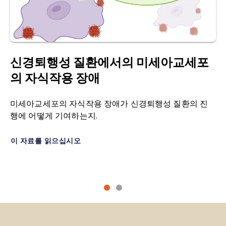
데 필요한 근육의 점진적인 약화가 특징입니다.
Molecular interplay between mammalian target
of rapamycin (mTOR), amyloid-β, and tau:
자가포식
: 그리스
어에서 유래된 자가포식은
, 벨기
Effects on cognitive impairments.
J. Biol. Chem.
,
에의 생화학자 크리스티앙 드 듀브가 세포 내부의
285
: 13107–13120, 2010;
doi:
리소좀 분해 과정을 설명하기 위해 만든 용어로, 세
10.1074/jbc.M110.100420
신경퇴행성 질환에서의 미세아교세포
포 파편을 제거하고 재활용하는 과정을 의미합니다.
의 자식작용 장애
Cai, Q., Ganesan, D. Regulation of neuronal
전자 현미경(Electron Microscopy, EM
): 나노미터
autophagy and the implications in
미세아교세포의 자식작용 장애가 신경퇴행성 질환의 진
수준의 해상도로 구조를 시각화하는 전자 빔을 이용
neurodegenerative diseases.
Neurobiol. Dis.
,
행에 어떻게 기여하는지.
하는
이미징 기술
입니다.
162
: 105582, 2022;
doi:
10.1016/j.nbd.2021.105582
헌팅턴병(HD):
인지 기능 저하, 기억력 상실, 행동 및
이 자료를 읽으십시오
운동 변화로 특징지어지는 진행성 신경 퇴행성
장애
.
Cuervo, A.M., Stefanis, L., Fredenburg, R., et al.
HTT 유전자의 돌연변이가 이 질환의 근본 원인입니
Impaired degradation of mutant α-synuclein by
다.
chaperone-mediated autophagy.
Science
,
305
:
1292–1295, 2004;
doi: 10.1126/science.1101738
변연계
: 감정, 행동, 동기, 기억과 관련된 뇌의 복잡
한 구조
네트워크
.
De Chiara, G., Marcocci, M.E., Sgarbanti, R., et al.