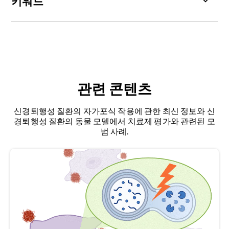
키워드
10.1038/nchembio.1563
알파-시누클레인
: 유전적, 신경병리학적으로 파킨
Bar-Yosef, T., Damri, O., Agam, G. Dual role of
슨병(PD)과 관련된 시냅스 전 신경세포단백질.
autophagy in diseases of the central nervous
system.
Front. Cell. Neurosci.
,
13
:196, 2019;
doi:
알츠하이머병
: 인지 기능 저하, 기억력 상실, 행동 변
10.3389/fncel.2019.00196
화 등을 특징으로 하는 진행성 신경 퇴행성 질환. 뇌
관련 콘텐츠
에 아밀로이드 베타 플라크와 타우 단백질 응집체가
Beilina, A., Cookson, M.R. Genes associated with
축적되고 대뇌 피질과 피질하 영역의 뉴런과 시냅스
Parkinson’s disease: Regulation of autophagy
신경퇴행성 질환의 자가포식 작용에 관한 최신 정보와 신
가 소실되는 것과 관련이 있습니다.
and beyond.
J. Neurochem.,
139
: 91–107, 2016;
경퇴행성 질환의 동물 모델에서 치료제 평가와 관련된 모
doi: 10.1111/jnc.13266
범 사례.
아밀로
이드
베타(Aβ):
아밀로이드 전구체 단백질
(APP)에서 유래된
펩타이드
로, 응집하여 플라크를
Bhukel, A., Beuschel, C.B., Maglione, M., et al.
형성할 수 있습니다.
Autophagy within the mushroom body protects
from synapse aging in a non-cell autonomous
근위축성 측삭 경화증(ALS):
루게릭병
으로도 알려
manner.
Nat. Commun.
,
10
: 1318, 2019;
doi:
져 있으며
, 운동신경 질환의 가장 흔한 형태이며, 상
10.1038/s41467-019-09262-2
부 및 하부 운동신경에 영향을 미칩니다. 이 치명적
인 신경근 질환은 움직이고, 말하고, 먹고, 숨을 쉬는
Caccamo, A., Majumder, S., Richardson, A., et al.