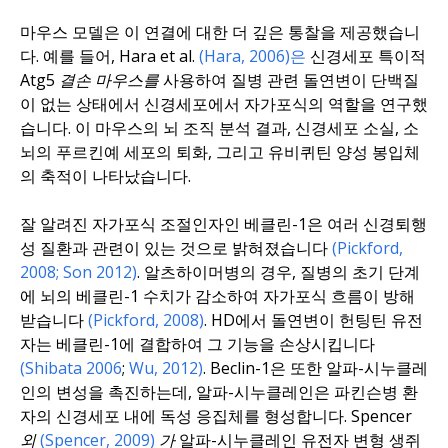
마우스 모델은 이 연결에 대한 더 깊은 통찰을 제공했습니
다. 예를 들어,
Hara et al.
(Hara, 2006)은
신경세포 특이적
Atg5 결손 마우스를
사용하여 질병 관련 돌연변이 단백질
이 없는 상태에서 신경세포에서 자가포식의 역할을 연구했
습니다. 이 마우스의 뇌 조직 분석 결과, 신경세포 소실, 소
뇌의 푸르킨예 세포의 퇴화, 그리고 유비퀴틴 양성 봉입체
의 축적이 나타났습니다.
잘 알려진 자가포식 조절인자인 베클린-1은 여러 신경퇴행
성 질환과 관련이 있는 것으로 밝혀졌습니다
(Pickford,
2008;
Son 2012)
. 알츠하이머병의 경우, 질병의 초기 단계
에 뇌의 베클린-1 수치가 감소하여 자가포식 흐름이 방해
받습니다
(Pickford, 2008)
. HD에서 돌연변이 헌팅틴 유전
자는 베클린-1에 결합하여 그 기능을 손상시킵니다
(Shibata 2006
;
Wu, 2012)
. Beclin-1은 또한 알파-시누클레
인의 변성을 촉진하는데, 알파-시누클레인은 파킨슨병 환
자의 신경세포 내에 독성 응집체를 형성합니다.
Spencer
외
(Spencer, 2009)
가
알파-시누클레인 유전자 변형 생쥐