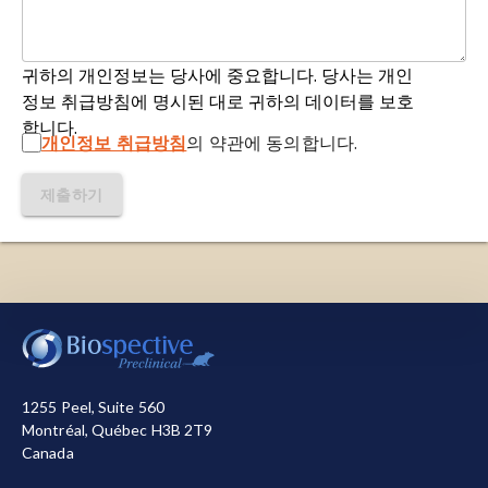
파킨슨병(PD
): 다음의 특징을 갖는
신경
퇴행
성 질
disrupting IST1-regulated ESCRT-III complex
환
입니다. (a) 운동 관련(운동) 증상, 휴식 떨림, 운동
formation: A vicious cycle in Alzheimer
둔화, 경직, 자세 불안정 등, 흑질 내 도파민성 뉴런
neurodegeneration.
Autophagy
,
16
: 641–658,
귀하의 개인정보는 당사에 중요합니다. 당사는 개인
의 손실과 관련된 증상 (b) 비운동 증상, 불안, 우울
2020;
doi: 10.1080/15548627.2019.1633862
정보 취급방침에 명시된 대로 귀하의 데이터를 보호
증, 무관심, 환각, 변비, 기립성 저혈압, 수면 장애, 후
합니다.
각/미각 상실, 인지 장애
등
.
개인정보 취급방침
의 약관에 동의합니다.
Frake, R.A., Ricketts, T., Menzies, F.M.,
Rubinsztein, D.C. Autophagy and
잘못 접힌 단백질: 단백질은
기능적인 3차원 구조로
제출하기
neurodegeneration.
J. Clin. Invest.
,
125
: 65–74,
접혀야 하는 아미노산의 선형 사슬로 구성되어 있습
2015;
doi: 10.1172/JCI73944
니다. 이러한 사슬이 제대로 접히지 않으면, 그 결과
로 생긴 단백질은 비정상적인 형태를 취할 수 있습
Hara, T., Nakamura, K., Matsui, M., et al.
니다. 이러한 단백질은 일반적으로 불용성이고, 정상
Suppression of basal autophagy in neural cells
저희는 사이트를 작동시키기 위해 필요한 쿠키를 사용합
적인 세포 과정을 방해합니다. 오접힌 단백질의 축적
causes neurodegenerative disease in mice.
니다. 또한, 사이트 사용 방식을 측정하거나 마케팅 목적
은 알츠하이머병(AD), 파킨슨병(PD), 헌팅턴병(HD),
Nature
,
441
: 885–889, 2006;
doi:
으로 개선을 돕기 위해 다른 쿠키를 사용합니다. 사용자
근위축성 측삭 경화증(ALS) 등 여러 신경 퇴행성 질
10.1038/nature04724
는 모든 쿠키를 허용하거나 거부할 수 있습니다. 저희가
환과 밀접한 관련이 있습니다.
1255 Peel, Suite 560
사용하는 쿠키에 대한 자세한 정보는
개인정보 처리방침
Montréal, Québec H3B 2T9
Hou, X., Watzlawik, J.O., Fiesel, F.C., Springer, W.
참조하십시오.
단백질 응집체
: 엉킨 실타래처럼 세포 내부나 주변
Canada
Autophagy in Parkinson’s disease.
J. Mol. Biol.
,
에 뭉쳐 있는 잘못 접힌 단백질
덩어리
.
모두 수락
모두 거부
432
: 2651–2672, 2020;
doi: