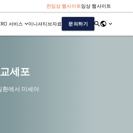
전임상 웹사이트
임상 웹사이트
CRO 서비스
이니셔티브
자료
문의하기
유동 및 세포 바이오마커
다발성 경화증(MS)
u 마우스 모델
신경섬유 경쇄(NF-L) 분석법
EAE 모델
델
Aβ40/Aβ42 (인간)
큐프리존 모델
아교세포
총 타우/인산화 타우 (인간)
사이토카인
케모카인
 질환에서 미세아