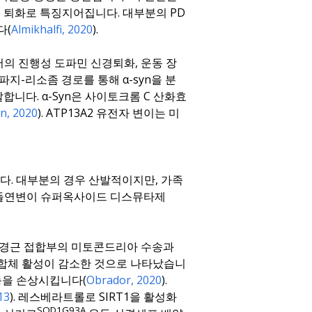
파민 신경세포 퇴화로 특징지어집니다. 대부분의 PD
다(
Almikhalfi, 2020
).
N에서의 진행성 도파민 신경퇴화, 운동 장
파지-리소좀 경로를 통해 α-syn을 분
합니다. α-Syn은 사이토크롬 C 산화효
n, 2020
). ATP13A2 유전자 변이는 미
니다. 대부분의 경우 산발적이지만, 가족
 돌연변이 슈퍼옥사이드 디스뮤타제
 신경근 접합부의 미토콘드리아 수송과
 복합체 활성이 감소한 것으로 나타났습니
기능을 손상시킵니다(
Obrador, 2020
).
13
). 레스베라트롤로 SIRT1을 활성화
SOD1G93A