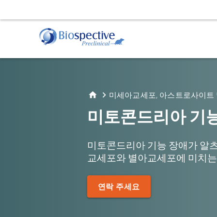
근위축성 측삭 경화증(ALS)
동물 서비스
알
행
TDP-43 형질전환 모델
투약
아
운
미세아교세포, 아스트로사이트 
정위 수술
아
수
미토콘드리아 기능
체액 및 조직 채취
파킨슨병
미토콘드리아 기능 장애가 알츠하
α-시누클레인 프리폼드 피브릴(PFF) 모델
교세포와 별아교세포에 미치는 
AAV A53T α-시누클레인 마우스 모델
조직학 및 조직 분석
생
면역조직화학(IHC) | 염색 및 분석 서비스
자
연락 주세요
면역형광 | 다중 염색 서비스
양
컴