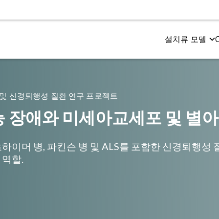
설치류 모델
츠하이머병 및 타우병증
동 테스트
전기 생리학
타우병증 모델
밀로이드-베타 및 타우 공동 병리 모델
동 및 감각 기능
CMAP 및 MUNE (모터)
타우 병증의 AAV-Ta
및 신경퇴행성 질환 연구 프로젝트
밀로이드-베타 형질전환 모델
면과 인지
CNAP (감각)
타우 섬유소 확산 모
 장애와 미세아교세포 및 별
이머 병, 파킨슨 병 및 ALS를 포함한 신경퇴행성
역할.
체 내 영상
공간 생물학
기공명영상 (MRI)
아밀로이드 플라크
전자 방출 단층 촬영 (PET)
미세아교세포
퓨터 단층 촬영 (CT)
신경근 접합부 (NMJ)
타우