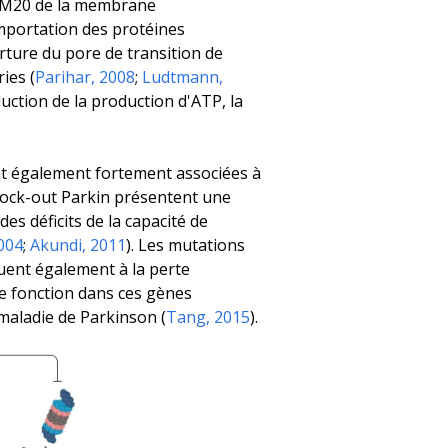
 TOM20 de la membrane
mportation des protéines
rture du pore de transition de
ies (
Parihar, 2008
;
Ludtmann,
uction de la production d'ATP, la
nt également fortement associées à
knock-out Parkin présentent une
es déficits de la capacité de
2004
;
Akundi, 2011
). Les mutations
buent également à la perte
e fonction dans ces gènes
maladie de Parkinson (
Tang, 2015
).