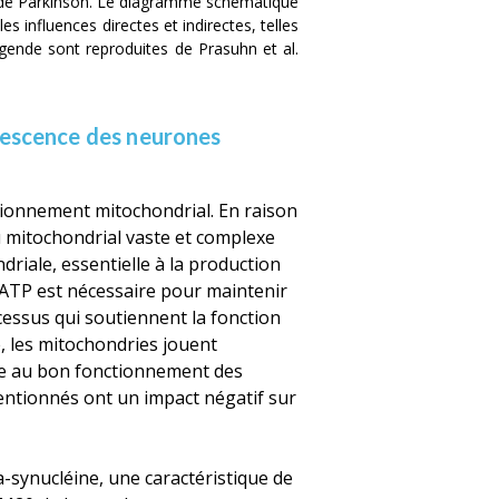
e de Parkinson. Le diagramme schématique
influences directes et indirectes, telles
 légende sont reproduites de Prasuhn
et al.
érescence des neurones
ionnement mitochondrial. En raison
 mitochondrial vaste et complexe
riale, essentielle à la production
'ATP est nécessaire pour maintenir
ocessus qui soutiennent la fonction
e, les mitochondries jouent
ble au bon fonctionnement des
entionnés ont un impact négatif sur
-synucléine, une caractéristique de