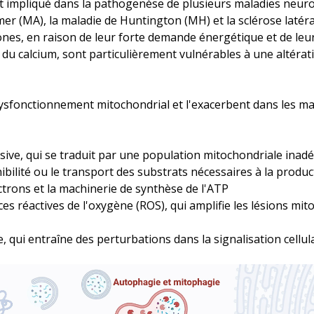
st impliqué dans la pathogenèse de plusieurs maladies neur
mer (MA), la maladie de Huntington (MH) et la sclérose latér
ones, en raison de leur forte demande énergétique et de leu
u calcium, sont particulièrement vulnérables à une altérati
dysfonctionnement mitochondrial et l'exacerbent dans les m
ive, qui se traduit par une population mitochondriale inad
bilité ou le transport des substrats nécessaires à la produ
ctrons et la machinerie de synthèse de l'ATP
s réactives de l'oxygène (ROS), qui amplifie les lésions mit
, qui entraîne des perturbations dans la signalisation cellul