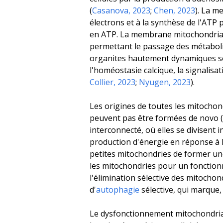
(
Casanova, 2023
;
Chen, 2023
). La m
électrons et à la synthèse de l'ATP 
en ATP. La membrane mitochondriale
permettant le passage des métabolit
organites hautement dynamiques son
l'homéostasie calcique, la signalisa
Collier, 2023
;
Nyugen, 2023
).
Les origines de toutes les mitochon
peuvent pas être formées de
novo
(
interconnecté, où elles se divisent
production d'énergie en réponse à l
petites mitochondries de former un
les mitochondries pour un fonction
l'élimination sélective des mitoch
d'
autophagie
sélective, qui marque,
Le dysfonctionnement mitochondrial, 