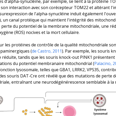
ces d'alpha-synucléine, par exemple, se lient à la protéine
son interaction avec son corécepteur TOM22 et altérant l'i
a surexpression de l'alpha-synucléine induit également l'ouve
 un canal protéique qui maintient l'intégrité des mitochondr
e perte du potentiel de la membrane mitochondriale, une réd
xygène (ROS) nocives et la mort cellulaire.
r les protéines de contrôle de la qualité mitochondriale so
opaminergiques (
de Castro, 2011
). Par exemple, les souris 
 réduite, tandis que les souris knock-out PINK1 présentent d
ations du potentiel membranaire mitochondrial (
Palacino, 
 fonction lysosomale, telles que GBA1, LRRK2, VPS35, contri
es souris DAT-Cre ont révélé que des mutations de perte d
iale, entraînant une neurodégénérescence semblable à la 