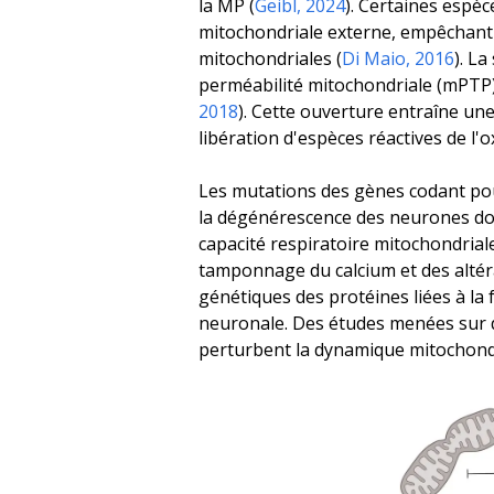
la MP (
Geibl, 2024
). Certaines espè
mitochondriale externe, empêchant 
mitochondriales (
Di Maio, 2016
). L
perméabilité mitochondriale (mPTP),
2018
). Cette ouverture entraîne un
libération d'espèces réactives de l'o
Les mutations des gènes codant pou
la dégénérescence des neurones d
capacité respiratoire mitochondriale
tamponnage du calcium et des altér
génétiques des protéines liées à la
neuronale. Des études menées sur d
perturbent la dynamique mitochondr