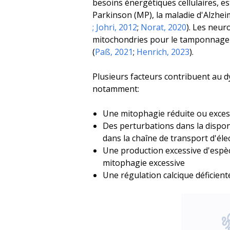
besoins énergétiques cellulaires, e
Parkinson (MP), la maladie d'Alzhei
;
Johri, 2012
;
Norat, 2020
). Les neur
mitochondries pour le tamponnage d
(
Paß, 2021
;
Henrich, 2023
).
Plusieurs facteurs contribuent au 
notamment:
Une mitophagie réduite ou excess
Des perturbations dans la disponi
dans la chaîne de transport d'éle
Une production excessive d'espèce
mitophagie excessive
Une régulation calcique déficiente