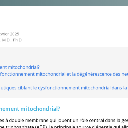
évrier 2025
, M.D., Ph.D.
ent mitochondrial?
 dysfonctionnement mitochondrial et la dégénérescence des 
eutiques ciblant le dysfonctionnement mitochondrial dans l
nnement mitochondrial?
es à double membrane qui jouent un rôle central dans la ges
ne triphosphate (ATP), la principale source d'énergie qui ali