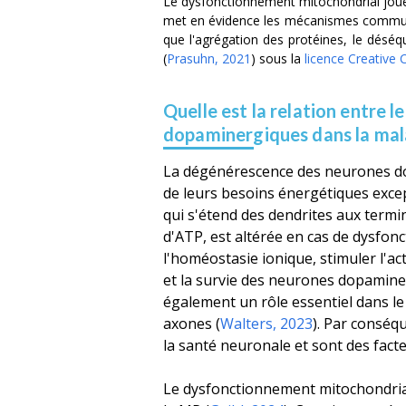
Le dysfonctionnement mitochondrial joue
met en évidence les mécanismes communs d
que l'agrégation des protéines, le déséq
(
Prasuhn, 2021
)
sous la
licence Creative
Quelle est la relation entre
dopaminergiques dans la mal
La dégénérescence des neurones do
de leurs besoins énergétiques exce
qui s'étend des dendrites aux termi
d'ATP, est altérée en cas de dysfo
l'homéostasie ionique, stimuler l'ac
et la survie des neurones dopamine
également un rôle essentiel dans le
axones (
Walters, 2023
). Par conséq
la santé neuronale et sont des facte
Le dysfonctionnement mitochondrial 