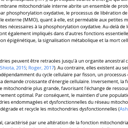
embrane mitochondriale interne abrite un ensemble de proté
par phosphorylation oxydative, le processus de libération de
 externe (MMO), quant à elle, est perméable aux petites m
es nécessaires à la phosphorylation oxydative. Au-delà de l
t également impliqués dans d'autres fonctions essentielles,
tion épigénétique, la signalisation métabolique et la mort ce
dries peuvent être retracées jusqu'à un organite ancestral
Shiota, 2015
;
Roger, 2017
). Au contraire, elles existent au 
 indépendamment du cycle cellulaire par fisson, un processu
a demande croissante d'énergie cellulaire. Inversement, la
e mitochondrie plus grande, favorisant l'échange de ressou
nement optimal. Par conséquent, le maintien d'une populati
ondries endommagées et dysfonctionnelles du réseau mitocho
 dégrade et recycle les mitochondries dysfonctionnelles (
Ash
caractérisé par une altération de la fonction mitochondriale