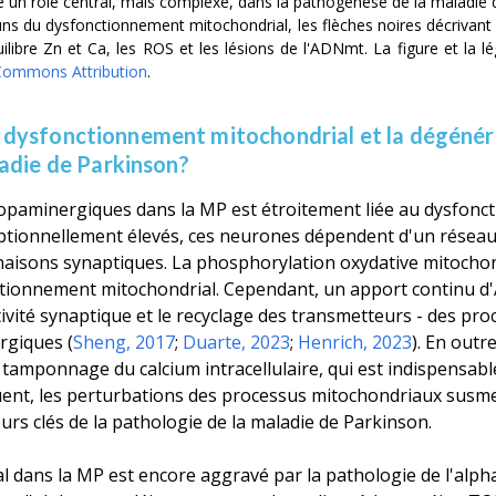
 un rôle central, mais complexe, dans la pathogenèse de la maladi
u dysfonctionnement mitochondrial, les flèches noires décrivant les 
uilibre Zn et Ca, les ROS et les lésions de l'ADNmt. La figure et la
 Commons Attribution
.
 le dysfonctionnement mitochondrial et la dégén
adie de Parkinson?
paminergiques dans la MP est étroitement liée au dysfonct
ptionnellement élevés, ces neurones dépendent d'un réseau
naisons synaptiques. La phosphorylation oxydative mitochond
nctionnement mitochondrial. Cependant, un apport continu d
tivité synaptique et le recyclage des transmetteurs - des pr
rgiques (
Sheng, 2017
;
Duarte, 2023
;
Henrich, 2023
). En outr
 tamponnage du calcium intracellulaire, qui est indispensa
uent, les perturbations des processus mitochondriaux susm
urs clés de la pathologie de la maladie de Parkinson.
dans la MP est encore aggravé par la pathologie de l'alpha