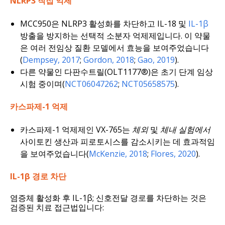
NLRP3 직접 억제
MCC950은 NLRP3 활성화를 차단하고 IL-18 및
IL-1β
방출을 방지하는 선택적 소분자 억제제입니다. 이 약물
은 여러 전임상 질환 모델에서 효능을 보여주었습니다
(
Dempsey, 2017
;
Gordon, 2018
;
Gao, 2019
).
다른 약물인 다판수트릴(OLT1177®)은 초기 단계 임상
시험 중이며(
NCT06047262
;
NCT05658575
).
카스파제-1 억제
카스파제-1 억제제인 VX-765는
체외
및
체내 실험에서
사이토킨 생산과 피로토시스를 감소시키는 데 효과적임
을 보여주었습니다(
McKenzie, 2018
;
Flores, 2020
).
IL-1β 경로 차단
염증체 활성화 후 IL-1β; 신호전달 경로를 차단하는 것은
검증된 치료 접근법입니다: