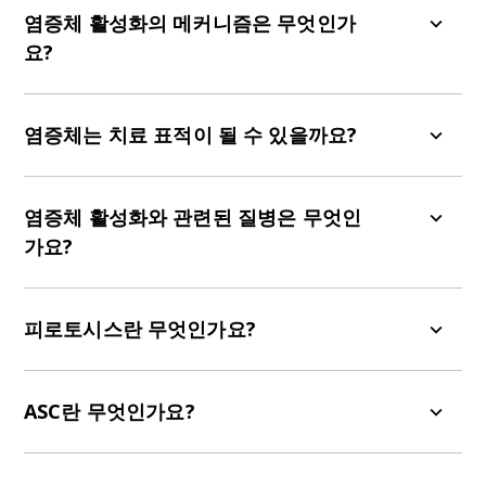
(PAMPs)이나 손상 관련 분자 패턴(DAMPs)과 같은
염증체 활성화의 메커니즘은 무엇인가
유해 자극에 반응하여 세포질에서 조립되는 다중 단
요?
백질 복합체입니다. 일반적으로 센서 단백질(
예:
NLRP3), 적응 단백질 ASC, 및 프로카스파제-1을 포
염증체 활성화는 일반적으로 두 단계로 이루어집니
함합니다. 활성화되면 염증체는 염증성 사이토킨 IL-
다:
염증체는 치료 표적이 될 수 있을까요?
1β 및 IL-18의 분해를 촉진하고, 염증성 세포 사멸의
한 형태인 피로토시스를 유도합니다.
초기 활성화 단계: 이 단계는 NF-κB 신호전달 경
네. 염증체(inflammasome), 특히 NLRP3는 만성 염
로를 통해 주로 매개되며, 이는 NLRP3, 프로-IL-
증으로 특징지어지는 질환에서 유망한 치료 표적입
염증체 활성화와 관련된 질병은 무엇인
1β 및 프로-IL-18과 같은 염증체 구성 요소의 전
니다. NLRP3, 카스파제-1(caspase-1), 또는 IL-1β와
가요?
사량을 증가시킵니다.
같은 염증체 구성 요소를 억제하는 것은 전임상 및
활성화: 두 번째 신호(예: ATP 방출, 이온 유동, 리
임상 연구에서 모두 효능을 입증했습니다.
이상적인 또는 지속적인 염증체 활성화는 다음과 같
소좀 파열 또는 미토콘드리아 스트레스)가 염증
은 다양한 질환과 연관되어 있습니다:
피로토시스란 무엇인가요?
체 복합체의 조립을 촉발하고 카스파제-1을 활성
화시켜 사이토킨 성숙과 피로토시스(
Guo, 2015
)
대사 장애: 통풍, 제2형 당뇨병, 비만
피로토시스(Pyroptosis)는 세포막 구멍 형성, 세포
를 유발합니다.
심혈관 질환: 동맥경화증, 심부전
부종, 및 파열을 특징으로 하는 염증성 세포 사멸의
ASC란 무엇인가요?
자가면역 및 자가염증성 질환: 류마티스 관절염,
한 형태입니다(
Yu, 2021
). 이 과정은 가스데르민 D
전신성 홍반성 루푸스 (SLE), 가족성 냉감 자가염
에 의해 매개되며, 가스데르민 D는 염증성 카스파제
ASC(아포토시스 관련 점상 단백질로 CARD를 포함
증 증후군 (FCAS)