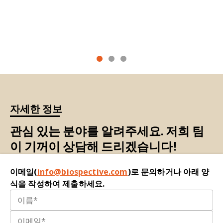
종양 괴사 인자(TNF), 케모킨, 콜로니 자극 인자, 변
MCC950 promotes non-phlogistic clearance of
형 성장 인자 등으로 분류됩니다. 면역 반응에서의
amyloid-β and cognitive function in APP/PS1
역할에 따라 사이토킨은 염증 촉진성 또는 염증 억
mice.
Brain Behav. Immun.
,
61
:306-316, 2017;
제성으로 분류됩니다.
doi: 10.1016/j.bbi.2016.12.014
DAMPs:
손상 관련 분자 패턴
(
Damage-Associated
Denes, A., Lopez-Castejon, G., Brough, D.
Molecular Patterns
)
은 손상된, 스트레스 받은, 또
Caspase-1: is IL-1 just the tip of the ICEberg?
는 죽어가는 세포에서 방출되는 내인성 신호로, 세
Cell Death Dis.
,
3
:e338, 2012;
doi:
포외 ATP나 요산 결정체 등이 포함되며, 면역 체계
10.1038/cddis.2012.86
자세한 정보
에 조직 손상을 알립니다. 이러한 신호는 염증체
(inflammasome)를 활성화시켜 염증 반응을 촉진합
Flores, J., Noël, A., Foveau, B., Beauchet, O.,
관심 있는 분야를 알려주세요. 저희 팀
니다.
LeBlanc, A.C. Pre-symptomatic Caspase-1
이 기꺼이 상담해 드리겠습니다!
inhibitor delays cognitive decline in a mouse
염증체(Inflammasome):
염증체(
)는 병원체 관련
model of Alzheimer disease and aging.
Nat.
분자 패턴(PAMPs) 또는 손상 관련 분자 패턴
이메일(
info@biospective.com
)로 문의하거나 아래 양
Commun.
,
11
:4571, 2020;
doi: 10.1038/s41467-
(DAMPs)에 반응하여 조립되는 세포질 다단백질 복
식을 작성하여 제출하세요.
020-18405-9
합체입니다. 일반적으로 패턴 인식 수용체(
예:
NLRP3), 적응 단백질 ASC, 프로카스파제-1로 구성
Gao, R., Shi, H., Chang, S., Gao, Y., Li, X., Lv, C.,
됩니다. 활성화 시 프로카스파제-1에 의존적인 프로
Yang, H., Xiang, H., Yang, J., Xu, L., Tang, Y. The