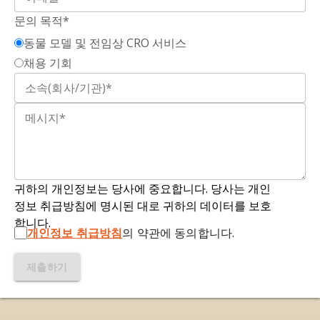
염증성 사이토킨 IL-1β 및 IL-18의 성숙을 매개하고
selective NLRP3-inflammasome inhibitor
문의 목적*
피로토시스를 유도하여 선천 면역 방어와 염증 병리
MCC950 reduces myocardial fibrosis and
동물 모델 및 전임상 CRO 서비스
에 기여합니다.
improves cardiac remodeling in a mouse model
채용 기회
of myocardial infarction
. Int.
다발성 경화증(MS):
중추 신경계(CNS)에서 가장 흔
Immunopharmacol.
,
74
:105575, 2019;
doi:
한 탈수초화 질환; MS는 T 세포, B 세포, 미세아교세
10.1016/j.intimp.2019.04.022
포, 대식세포가 관여하는 면역 매개 질환으로, 염증,
탈수초화, 축삭 손상, 신경퇴행이 특징입니다.
Gordon, R., Albornoz, E.A., Christie, D.C.,
Langley, M.R., Kumar, V., Mantovani, S.,
신경퇴행:
신경세포의 손실을 초래하는 복잡하고 다
Robertson, A.A.B., Butler, M.S., Rowe, D.B.,
인자성
과정입니다
.
O'Neill, L.A., Kanthasamy, A.G., Schroder, K.,
귀하의 개인정보는 당사에 중요합니다. 당사는 개인
Cooper, M.A., Woodruff, T.M. Inflammasome
정보 취급방침에 명시된 대로 귀하의 데이터를 보호
신경염증:
중추신경계(CNS) 내에서의 염증 반응으
inhibition prevents α-synuclein pathology and
합니다.
로, 주로 미세아교세포와 아스트로사이트의 활성화
개인정보 취급방침
의 약관에 동의합니다.
dopaminergic neurodegeneration in mice.
Sci.
에 의해 유발됩니다. 이 과정은 감염, 외상성 뇌 손상,
Transl. Med.
,
10
:eaah4066, 2018;
doi:
독성 대사산물, 자가면역 질환 등 다양한 요인에 의
제출하기
10.1126/scitranslmed.aah4066
해 유발될 수 있습니다.
Guo, H., Callaway, J.B., Ting, J.P. Inflammasomes:
NLRP3 염증체:
미세아교세포와 별아교세포와 같은