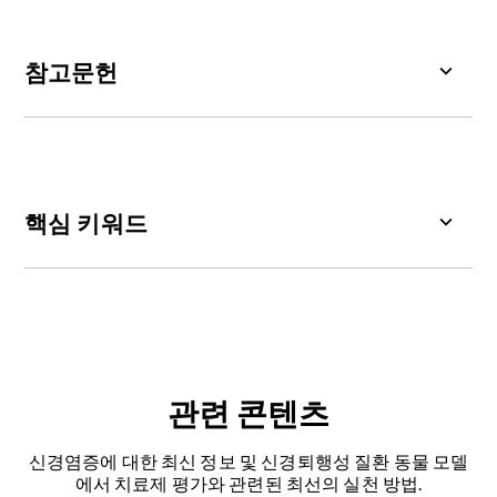
(예: 카스파제-1)에 의해 분해됩니다. 이 과정은 염증
하는 단백질)는 정형화된 염증체 신호전달에 필수적
신경퇴행성 질환: 알츠하이머병(AD), 파킨슨병
성 사이토카인의 방출을 촉진하여 호스트 방어에 기
인 적응 단백질입니다. 이 단백질은 피린 도메인
(PD), 근위축성 측삭경화증(ALS), 다발성 경화증
여합니다. 그러나 조절되지 않은 피로토시스는 다양
(PYD)과 카스파제 활성화 및 모집 도메인(CARD)을
참고문헌
(MS)
한 염증성 및 자가면역 질환의 병리학적 기전에 관
모두 포함하여, 패턴 인식 수용체(PRRs, 예를 들어
암: 대장암, 간암, 위암
여하는 것으로 알려져 있습니다.
NLRP3)와 프로카스파제-1 간의 상호작용을 매개합
Ahechu, P., Zozaya, G., Martí, P., Hernández-
니다.
Lizoáin, J.L., Baixauli, J., Unamuno, X., Frühbeck,
G., Catalán, V. NLRP3 inflammasome: a possible
link between obesity-associated low-grade
핵심 키워드
chronic inflammation and colorectal cancer
development.
Front. Immunol.
,
9
:2918, 2018;
doi:
알츠하이머 병:
인지 기능 저하, 기억 상실, 행동 변
10.3389/fimmu.2018.02918
화로 특징지어지는 진행성 신경퇴행성 질환입니다.
이 질환은 뇌 내 아밀로이드 베타 플라크와 타우 엉
Alanazi, M., Weng, T., McLeod, L., Gearing, L.J.,
킴의 축적, 대뇌 피질 및 피질 하부 영역에서의 신경
Smith, J.A., Kumar, B., Saad, M.I., Jenkins, B.J.
세포와 시냅스의 손실과 연관되어 있습니
Cytosolic DNA sensor AIM2 promotes KRAS-
관련 콘텐츠
다.&nbsp;&nbsp;
driven lung cancer independent of
inflammasomes.
Cancer Sci.
,
115
:1834-1850,
신경염증에 대한 최신 정보 및 신경퇴행성 질환 동물 모델
아밀로이드 베타 (Aβ):
아밀로이드 전구체 단백질
2024;
doi: 10.1111/cas.16171
에서 치료제 평가와 관련된 최선의 실천 방법.
(APP)에서 유래한 펩타이드로
,
플라크를 형성하기