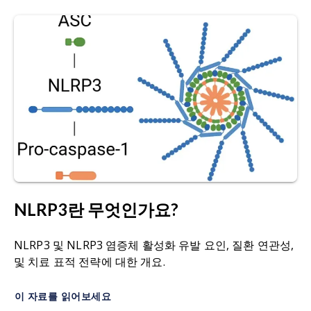
위해 응집될 수 있습니다.
Chen, S., Li, Z., Hu, X., Zhang, H., Chen, W., Xu, Q.,
Tang, L., Ge, H., Zhen, Q., Yong, L., Yu, Y., Cao, L.,
근위축성 측삭경화증(ALS):
루 게릭
병으로도
알려
Zhang, R., Hao, Y., Shi, J., Sun, L. Rare mutations
진 이 질환은 운동 신경 세포 질환의 가장 흔한 형태
in NLRP3 and NLRP12 associated with familial
로, 상위 및 하위 운동 신경 세포를 공격합니다. 이 치
cold autoinflammatory syndrome: two Chinese
명적인 신경근육 질환은 움직임, 말하기, 먹기, 숨쉬
pedigrees.
Clin. Rheumatol.
,
41
:3461-3470, 2022;
기 등에 필요한 근육의 점진적인 약화를 특징으로
doi: 10.1007/s10067-022-06292-y
합니다.
Dai, Z., Liu, W.C., Chen, X.Y., Wang, X., Li, J.L.,
ASC:
아데노신 3인자 수용체(
)는 PYD 및 CARD 도
Zhang, X. Gasdermin D-mediated pyroptosis:
메인을 포함하는 적응 단백질로, 염증체 조립 과정
mechanisms, diseases, and inhibitors.
Front.
에서 NLR과 같은 센서 단백질에 프로카스파제-1을
Immunol.
,
14
:1178662, 2023;
doi:
NLRP3란 무엇인가요?
모집하는 역할을 합니다. 이 상호작용은 카스파제-1
10.3389/fimmu.2023.1178662
활성화와 이후 사이토킨 처리 및 피로토시스 등 염
NLRP3 및 NLRP3 염증체 활성화 유발 요인, 질환 연관성,
증 신호 전달 경로의 시작을 가능하게 합니다.
Dempsey, C., Rubio Araiz, A., Bryson, K.J.,
및 치료 표적 전략에 대한 개요.
Finucane, O., Larkin, C., Mills, E.L., Robertson,
사이토킨:
면역계 세포 간 신호 전달 분자로 작용하
A.A.B., Cooper, M.A., O'Neill, L.A.J., Lynch, M.A.
이 자료를 읽어보세요
는
단백질입니다
. 사이토킨은 인터루킨, 인터페론,
Inhibiting the NLRP3 inflammasome with