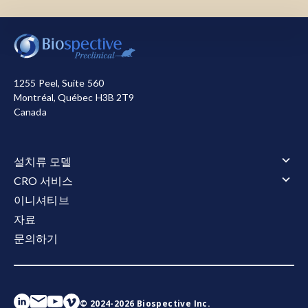
mechanism of action, role in disease, and
신경염증 세포 및 말초 면역 세포에서 주로 발견되
therapeutics.
Nat. Med.
,
21
:677-87, 2015;
doi:
저희는 사이트를 작동시키기 위해 필요한 쿠키를 사용합
는 세포질 다단백질
복합체입니다
. NLRP3 염증체는
10.1038/nm.3893
니다. 또한, 사이트 사용 방식을 측정하거나 마케팅 목적
다양한 스트레스 신호나 감염에 반응하여 카스파
으로 개선을 돕기 위해 다른 쿠키를 사용합니다. 사용자
제-1을 활성화시켜 염증성 사이토킨인 IL-1β와 IL-
Kim, S.K. The mechanism of the NLRP3
는 모든 쿠키를 허용하거나 거부할 수 있습니다. 저희가
18, 그리고 세포막에 구멍을 내는 분자 GSDMD를
1255 Peel, Suite 560
inflammasome activation and pathogenic
사용하는 쿠키에 대한 자세한 정보는
개인정보 처리방침
방출합니다. 이 염증 과정은 만성 염증과 신경퇴화에
Montréal, Québec H3B 2T9
implication in the pathogenesis of gout.
J.
참조하십시오.
Canada
기여할 수 있으며, 이는 NLRP3를 신경퇴행성 질환
Rheum. Dis.
,
29
:140-153, 2022;
doi:
의 치료적 개입 대상으로 만들 수 있습니다.
모두 수락
모두 거부
10.4078/jrd.2022.29.3.140
설치류 모델
PAMPs
: 병원체 관련 분자 패턴(Pathogen-
Kuemmerle-Deschner, J.B., Lohse, P., Koetter, I.,
설치류 모델 개요
Associated Molecular Patterns)은 LPS나 바이러
CRO 서비스
Dannecker, G.E., Reess, F., Ummenhofer, K.,
근위축성 측삭 경화증(ALS)
스 RNA와 같은 미생물의 구성 요소로, 패턴 인식 수
CRO 서비스 개요
이니셔티브
Koch, S., Tzaribachev, N., Bialkowski, A.,
근위축성 측삭 경화증(ALS) 개요
알츠하이머병 및 타우병증
용체에 의해 감지됩니다. 이들의 인식은 염증 반응을
동물 서비스
Benseler, S.M. NLRP3 E311K mutation in a large
자료
TDP-43 형질전환 모델
알츠하이머병 및 타우병증 개요
타우병증 모델
동물 서비스 개요
촉진하는 다중 단백질 복합체인 염증체
행동 테스트
family with Muckle-Wells syndrome-description
아밀로이드-베타 및 타우 공동 병리 모델
문의하기
투약
타우병증 모델 개요
다발성 경화증(MS)
행동 테스트 개요
(inflammasome)의 활성화를 유발할 수 있습니다.
전기 생리학
아밀로이드-베타 형질전환 모델
of a heterogeneous phenotype and response
정위 수술
타우 병증의 AAV-Tau 마우스 모델
운동 및 감각 기능
다발성 경화증(MS) 개요
파킨슨병
전기 생리학 개요
유동 및 세포 바이오마커
체액 및 조직 채취
타우 섬유소 확산 모델
to treatment.
Arthritis Res. Ther.
,
13
:R196, 2011;
수면과 인지
EAE 모델
CMAP 및 MUNE (모터)
파킨슨병 개요
유동 및 세포 바이오마커 개요
파킨슨병(PD):
조직학 및 조직 분석
신경퇴행성 질환
으로 다음과 같은
특
큐프리존 모델
doi: 10.1186/ar3526
CNAP (감각)
α-시누클레인 프리폼드 피브릴(PFF) 모델
신경섬유 경쇄(NF-L) 분석법
조직학 및 조직 분석 개요
징을 보입니다: (a) 운동 관련(운동) 증상, 즉 휴식 시
생체 내 영상
AAV A53T α-시누클레인 마우스 모델
Aβ40/Aβ42 (인간)
면역조직화학(IHC) | 염색 및 분석 서비스
© 2024-2026 Biospective Inc.
생체 내 영상 개요