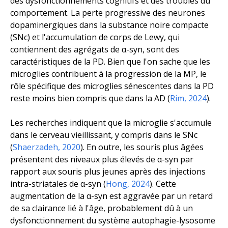
des dysfonctionnements cognitifs et des troubles du
comportement. La perte progressive des neurones
dopaminergiques dans la substance noire compacte
(SNc) et l'accumulation de corps de Lewy, qui
contiennent des agrégats de α-syn, sont des
caractéristiques de la PD. Bien que l'on sache que les
microglies contribuent à la progression de la MP, le
rôle spécifique des microglies sénescentes dans la PD
reste moins bien compris que dans la AD (
Rim, 2024
).
Les recherches indiquent que la microglie s'accumule
dans le cerveau vieillissant, y compris dans le SNc
(
Shaerzadeh, 2020
). En outre, les souris plus âgées
présentent des niveaux plus élevés de α-syn par
rapport aux souris plus jeunes après des injections
intra-striatales de α-syn (
Hong, 2024
). Cette
augmentation de la α-syn est aggravée par un retard
de sa clairance lié à l'âge, probablement dû à un
dysfonctionnement du système autophagie-lysosome