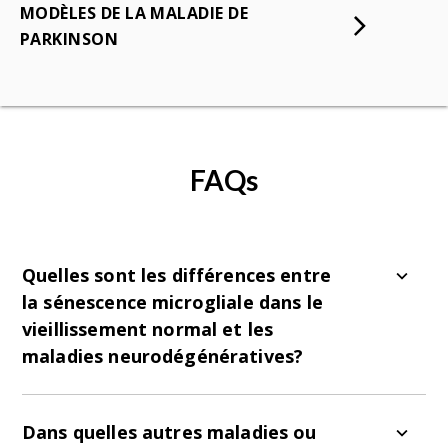
MODÈLES DE LA MALADIE DE
PARKINSON
FAQs
Quelles sont les différences entre
la sénescence microgliale dans le
vieillissement normal et les
maladies neurodégénératives?
La sénescence microgliale est une
caractéristique notable du vieillissement normal
Dans quelles autres maladies ou