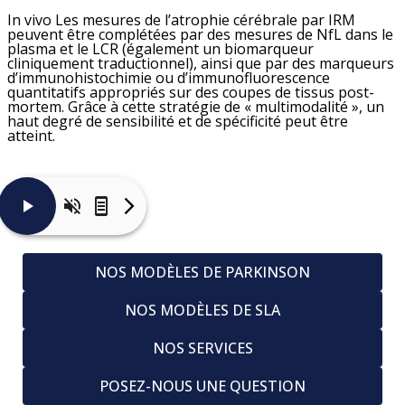
In vivo
Les mesures de l’atrophie cérébrale par IRM
peuvent être complétées par des mesures de NfL dans le
plasma et le LCR (également un biomarqueur
cliniquement traductionnel), ainsi que par des marqueurs
d’immunohistochimie ou d’immunofluorescence
quantitatifs appropriés sur des coupes de tissus post-
mortem. Grâce à cette stratégie de « multimodalité », un
haut degré de sensibilité et de spécificité peut être
atteint.
En
résumé,
les
NOS MODÈLES DE PARKINSON
mesures
d’IRM
peuvent
NOS MODÈLES DE SLA
être
un
moyen
NOS SERVICES
rentable
et
rapide
POSEZ-NOUS UNE QUESTION
d’évaluer