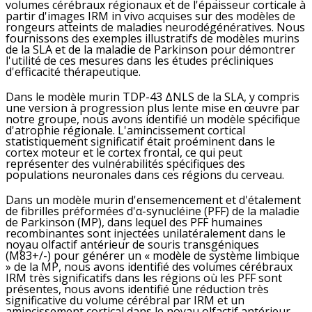
volumes cérébraux régionaux et de l'épaisseur corticale à
partir d'images IRM in vivo acquises sur des modèles de
rongeurs atteints de maladies neurodégénératives. Nous
fournissons des exemples illustratifs de modèles murins
de la SLA et de la maladie de Parkinson pour démontrer
l'utilité de ces mesures dans les études précliniques
d'efficacité thérapeutique.
Dans le modèle murin TDP-43 ΔNLS de la SLA, y compris
une version à progression plus lente mise en œuvre par
notre groupe, nous avons identifié un modèle spécifique
d'atrophie régionale. L'amincissement cortical
statistiquement significatif était proéminent dans le
cortex moteur et le cortex frontal, ce qui peut
représenter des vulnérabilités spécifiques des
populations neuronales dans ces régions du cerveau.
Dans un modèle murin d'ensemencement et d'étalement
de fibrilles préformées d'α-synucléine (PFF) de la maladie
de Parkinson (MP), dans lequel des PFF humaines
recombinantes sont injectées unilatéralement dans le
noyau olfactif antérieur de souris transgéniques
(M83+/-) pour générer un « modèle de système limbique
» de la MP, nous avons identifié des volumes cérébraux
IRM très significatifs dans les régions où les PFF sont
présentes, nous avons identifié une réduction très
significative du volume cérébral par IRM et un
amincissement cortical dans le noyau olfactif antérieur