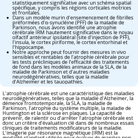
statistiquement significative avec un schéma spatial
spécifique, y compris les régions corticales motrices
et frontales.
Dans un modèle murin d'ensemencement de fibrilles
préformées d'α-synucléine (PFF) de la maladie de
Parkinson, nous avons identifié une atrophie
cérébrale IRM hautement significative dans le noyau
olfactif antérieur ipsilatéral (site d'injection de PFF),
l'insula, le cortex piriforme, le cortex entorhinal et
l'hippocampe.
Notre approche peut fournir des mesures in vivo
sensibles et rentables de l'atrophie cérébrale pour
les tests précliniques de l'efficacité des traitements
de fond dans les modèles animaux de la SLA, de la
maladie de Parkinson et d'autres maladies
neurodégénératives, telles que la maladie
d'Alzheimer et les tauopathies.
L'atrophie cérébrale est une caractéristique des maladies
neurodégénératives, telles que la maladie d'Alzheimer, la
démence frontotemporale, la SLA, la maladie de
Parkinson, l'atrophie du système multiple, la maladie de
Huntington et la sclérose en plaques. La capacité de
prévenir, de ralentir ou d'arrêter l'atrophie cérébrale est
donc un critère d'évaluation clé dans de nombreux essais
cliniques de traitements modificateurs de la maladie.
L'imagerie par résonance magnétique (IRM) est la
modalité standard utilisée pour évaluer de manière non