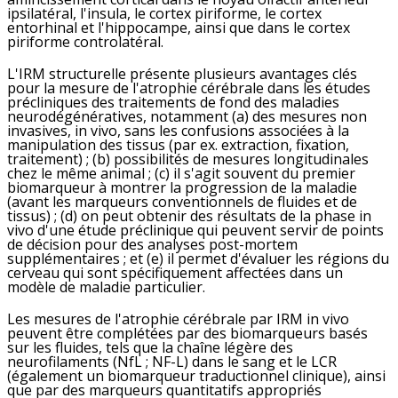
ipsilatéral, l'insula, le cortex piriforme, le cortex
entorhinal et l'hippocampe, ainsi que dans le cortex
piriforme controlatéral.
L'IRM structurelle présente plusieurs avantages clés
pour la mesure de l'atrophie cérébrale dans les études
précliniques des traitements de fond des maladies
neurodégénératives, notamment (a) des mesures non
invasives, in vivo, sans les confusions associées à la
manipulation des tissus (par ex. extraction, fixation,
traitement) ; (b) possibilités de mesures longitudinales
chez le même animal ; (c) il s'agit souvent du premier
biomarqueur à montrer la progression de la maladie
(avant les marqueurs conventionnels de fluides et de
tissus) ; (d) on peut obtenir des résultats de la phase in
vivo d'une étude préclinique qui peuvent servir de points
de décision pour des analyses post-mortem
supplémentaires ; et (e) il permet d'évaluer les régions du
cerveau qui sont spécifiquement affectées dans un
modèle de maladie particulier.
Les mesures de l'atrophie cérébrale par IRM in vivo
peuvent être complétées par des biomarqueurs basés
sur les fluides, tels que la chaîne légère des
neurofilaments (NfL ; NF-L) dans le sang et le LCR
(également un biomarqueur traductionnel clinique), ainsi
que par des marqueurs quantitatifs appropriés