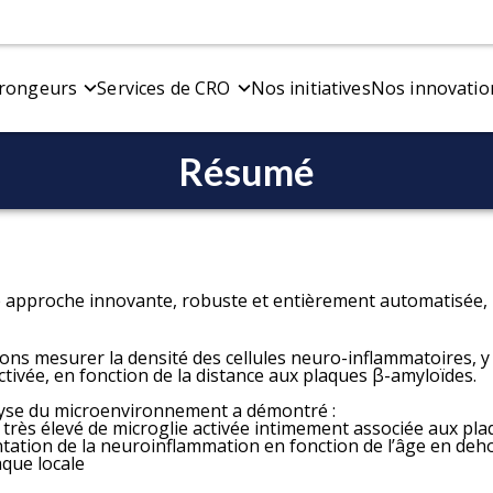
 rongeurs
Services de CRO
Nos initiatives
Nos innovatio
Résumé
s de la maladie d'Alzheimer et des
Tests comportementaux
Modèles de la 
É
thies
Fonction motrice et sensorielle
Modèles de fibr
C
Sommeil et cognition
Modèle de sour
C
s transgéniques de bêta-amyloïde
 de co-pathologie amyloïde bêta et tau
ne approche innovante, robuste et entièrement automatisée,
ns mesurer la densité des cellules neuro-inflammatoires, y
ctivée, en fonction de la distance aux plaques β-amyloïdes.
Biologie spatiale
I
yse du microenvironnement a démontré :
tion et d'analyse
Plaques amyloïdes
I
 très élevé de microglie activée intimement associée aux pl
multiplexe
Microglies
T
ation de la neuroinflammation en fonction de l’âge en deho
aque locale
Junction neuromusculaire (NMJ)
T
Tau